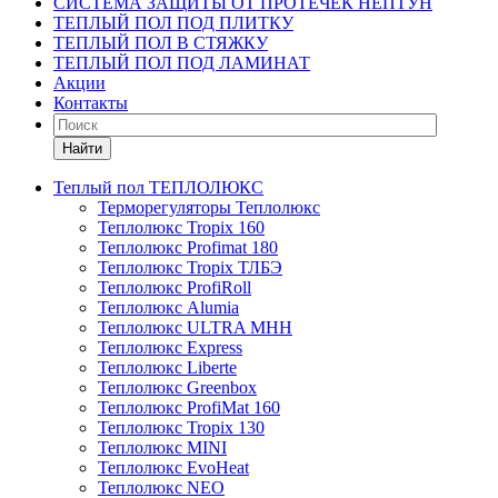
СИСТЕМА ЗАЩИТЫ ОТ ПРОТЕЧЕК НЕПТУН
ТЕПЛЫЙ ПОЛ ПОД ПЛИТКУ
ТЕПЛЫЙ ПОЛ В СТЯЖКУ
ТЕПЛЫЙ ПОЛ ПОД ЛАМИНАТ
Акции
Контакты
Найти
Теплый пол ТЕПЛОЛЮКС
Терморегуляторы Теплолюкс
Теплолюкс Tropix 160
Теплолюкс Profimat 180
Теплолюкс Tropix ТЛБЭ
Теплолюкс ProfiRoll
Теплолюкс Alumia
Теплолюкс ULTRA МНН
Теплолюкс Express
Теплолюкс Liberte
Теплолюкс Greenbox
Теплолюкс ProfiMat 160
Теплолюкс Tropix 130
Теплолюкс MINI
Теплолюкс EvoHeat
Теплолюкс NEO