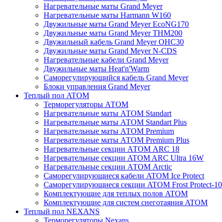
Нагревательные маты Grand Meyer
Нагревательные маты Harmann W160
Двужильные маты Grand Meyer EcoNG170
Двужильные маты Grand Meyer THM200
Двужильный кабель Grand Meyer OHC30
Двужильные маты Grand Meyer N-CDS
Нагревательные кабели Grand Meyer
Двужильные маты Heat'n'Warm
Саморегулирующийся кабель Grand Meyer
Блоки управления Grand Meyer
Теплый пол ATOM
Терморегуляторы АТОМ
Нагревательные маты АТОМ Standart
Нагревательные маты АТОМ Standart Plus
Нагревательные маты АТОМ Premium
Нагревательные маты АТОМ Premium Plus
Нагревательные секции АТОМ ARC 18
Нагревательные секции ATOM ARC Ultra 16W
Нагревательные секции АТОМ Arctic
Саморегулирующиеся кабели ATOM Ice Protect
Саморегулирующиеся секции ATOM Frost Protect-10
Комплектующие для теплых полов ATOM
Комплектующие для систем снеготаяния ATOM
Теплый пол NEXANS
Терморегуляторы Nexans