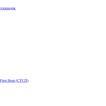
 площадок
First Heat (СТСП)