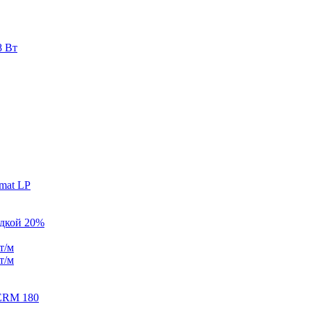
8 Вт
mat LP
идкой 20%
т/м
т/м
ERM 180