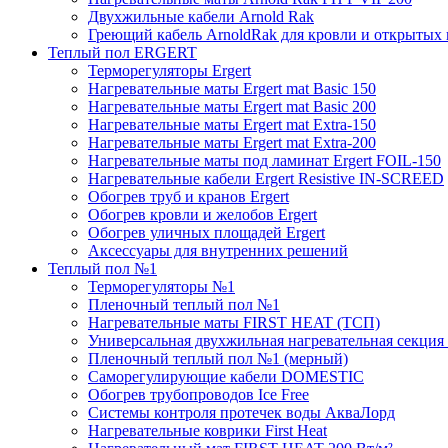
Двухжильные кабели Arnold Rak
Греющий кабель ArnoldRak для кровли и открытых
Теплый пол ERGERT
Терморегуляторы Ergert
Нагревательные маты Ergert mat Basic 150
Нагревательные маты Ergert mat Basic 200
Нагревательные маты Ergert mat Extra-150
Нагревательные маты Ergert mat Extra-200
Нагревательные маты под ламинат Ergert FOIL-150
Нагревательные кабели Ergert Resistive IN-SCREED
Обогрев труб и кранов Ergert
Обогрев кровли и желобов Ergert
Обогрев уличных площадей Ergert
Аксессуары для внутренних решений
Теплый пол №1
Терморегуляторы №1
Пленочный теплый пол №1
Нагревательные маты FIRST HEAT (ТСП)
Универсальная двухжильная нагревательная секция 
Пленочный теплый пол №1 (мерный)
Саморегулирующие кабели DOMESTIC
Обогрев трубопроводов Ice Free
Системы контроля протечек воды АкваЛорд
Нагревательные коврики First Heat