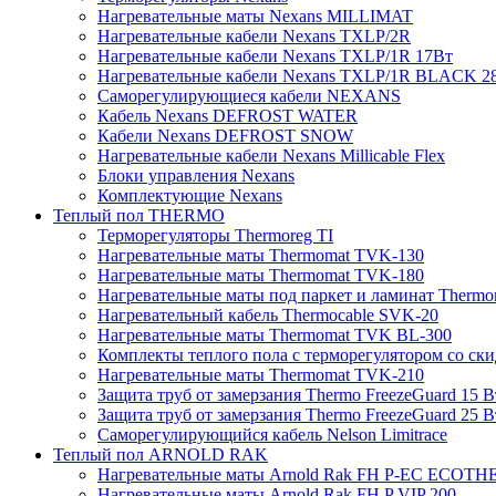
Нагревательные маты Nexans MILLIMAT
Нагревательные кабели Nexans TXLP/2R
Нагревательные кабели Nexans TXLP/1R 17Вт
Нагревательные кабели Nexans TXLP/1R BLACK 2
Саморегулирующиеся кабели NEXANS
Кабель Nexans DEFROST WATER
Кабели Nexans DEFROST SNOW
Нагревательные кабели Nexans Millicable Flex
Блоки управления Nexans
Комплектующие Nexans
Теплый пол THERMO
Терморегуляторы Thermoreg TI
Нагревательные маты Thermomat TVK-130
Нагревательные маты Thermomat TVK-180
Нагревательные маты под паркет и ламинат Thermo
Нагревательный кабель Thermocable SVK-20
Нагревательные маты Thermomat TVK BL-300
Комплекты теплого пола с терморегулятором со ск
Нагревательные маты Thermomat TVK-210
Защита труб от замерзания Thermo FreezeGuard 15 В
Защита труб от замерзания Thermo FreezeGuard 25 В
Саморегулирующийся кабель Nelson Limitrace
Теплый пол ARNOLD RAK
Нагревательные маты Arnold Rak FH P-EC ECOTH
Нагревательные маты Arnold Rak FH P VIP 200