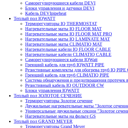
Саморегулирующиеся кабели DEVI
Блоки управления и датчики DEVI
Кабель DEVIpipeheat
Теплый пол IQWATT
Терморегуляторы IQ THERMOSTAT
Нагревательные маты IQ FLOOR MAT
Нагревательные маты IQ FLOOR MAT PRO
Нагревательные маты IQ LAMINATE MAT
Нагревательные маты CLIMATIQ MAT
Нагревательные кабели IQ FLOOR CABLE
Нагревательные кабели CLIMATIQ CABLE
Саморегулирующиеся кабели IQWatt
Греющий кабель для труб IQWATT PIPE
Резистивные комплекты для обогрева труб IQ PIP
Греющий кабель для труб CLIMATIQ PIPE
Система обнаружения и предотвращения протечек
Резистивный кабель IQ OUTDOOR CW
Блоки управления IQWATT
Теплый пол ЗОЛОТОЕ СЕЧЕНИЕ
Терморегуляторы Золотое сечение
Двужильные нагревательные маты "Золотое сечени
Универсальные двужильные секции "Золотое сечен
Нагревательные маты на фольге GS
Теплый пол GRAND MEYER
Терморегуляторы Grand Meyer