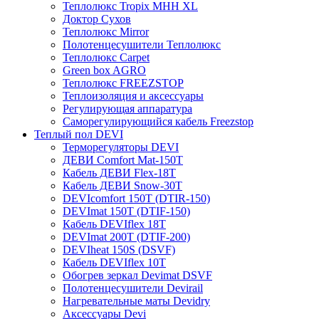
Теплолюкс Tropix МНН XL
Доктор Сухов
Теплолюкс Mirror
Полотенцесушители Теплолюкс
Теплолюкс Carpet
Green box AGRO
Теплолюкс FREEZSTOP
Теплоизоляция и аксессуары
Регулирующая аппаратура
Cаморегулирующийся кабель Freezstop
Теплый пол DEVI
Терморегуляторы DEVI
ДЕВИ Comfort Mat-150T
Кабель ДЕВИ Flex-18T
Кабель ДЕВИ Snow-30T
DEVIcomfort 150T (DTIR-150)
DEVImat 150T (DTIF-150)
Кабель DEVIflex 18T
DEVImat 200T (DTIF-200)
DEVIheat 150S (DSVF)
Кабель DEVIflex 10T
Обогрев зеркал Devimat DSVF
Полотенцесушители Devirail
Нагревательные маты Devidry
Аксессуары Devi