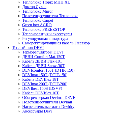
Теплолюкс Tropix МНН XL
Доктор Сухов
Теплолюкс Mirror
Полотенцесушители Теплолюкс
Теплолюкс Carpet
Green box AGRO
Теплолюкс FREEZSTOP
Теплоизоляция и аксессуары
Регулирующая аппаратура
Cаморегулирующийся кабель Freezstop
Теплый пол DEVI
Терморегуляторы DEVI
ДЕВИ Comfort Mat-150T
Кабель ДЕВИ Flex-18T
Кабель ДЕВИ Snow-30T
DEVIcomfort 150T (DTIR-150)
DEVImat 150T (DTIF-150)
Кабель DEVIflex 18T
DEVImat 200T (DTIF-200)
DEVIheat 150S (DSVF)
Кабель DEVIflex 10T
Обогрев зеркал Devimat DSVF
Полотенцесушители Devirail
Нагревательные маты Devidry
Аксессуары Devi