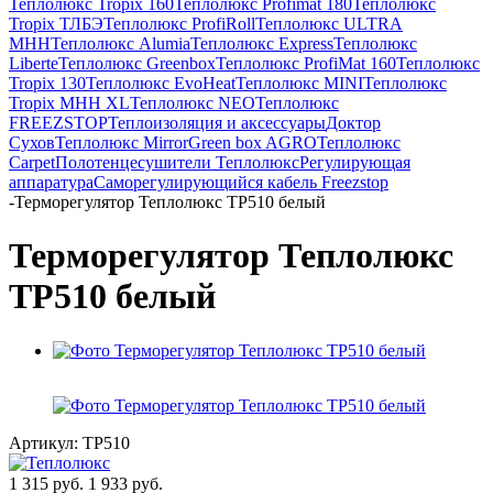
Теплолюкс Tropix 160
Теплолюкс Profimat 180
Теплолюкс
Tropix ТЛБЭ
Теплолюкс ProfiRoll
Теплолюкс ULTRA
МНН
Теплолюкс Alumia
Теплолюкс Express
Теплолюкс
Liberte
Теплолюкс Greenbox
Теплолюкс ProfiMat 160
Теплолюкс
Tropix 130
Теплолюкс EvoHeat
Теплолюкс MINI
Теплолюкс
Tropix МНН XL
Теплолюкс NEO
Теплолюкс
FREEZSTOP
Теплоизоляция и аксессуары
Доктор
Сухов
Теплолюкс Mirror
Green box AGRO
Теплолюкс
Carpet
Полотенцесушители Теплолюкс
Регулирующая
аппаратура
Cаморегулирующийся кабель Freezstop
-
Терморегулятор Теплолюкс TP510 белый
Терморегулятор Теплолюкс
TP510 белый
Артикул:
ТР510
1 315
руб.
1 933
руб.