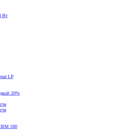
8 Вт
mat LP
идкой 20%
т/м
т/м
ERM 180