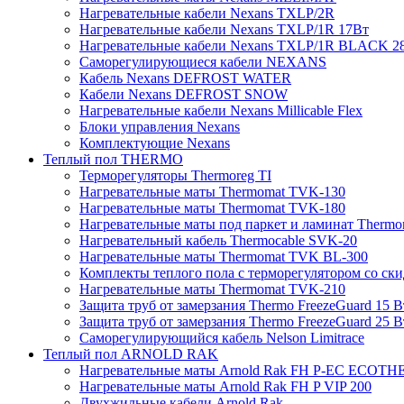
Нагревательные кабели Nexans TXLP/2R
Нагревательные кабели Nexans TXLP/1R 17Вт
Нагревательные кабели Nexans TXLP/1R BLACK 2
Саморегулирующиеся кабели NEXANS
Кабель Nexans DEFROST WATER
Кабели Nexans DEFROST SNOW
Нагревательные кабели Nexans Millicable Flex
Блоки управления Nexans
Комплектующие Nexans
Теплый пол THERMO
Терморегуляторы Thermoreg TI
Нагревательные маты Thermomat TVK-130
Нагревательные маты Thermomat TVK-180
Нагревательные маты под паркет и ламинат Thermo
Нагревательный кабель Thermocable SVK-20
Нагревательные маты Thermomat TVK BL-300
Комплекты теплого пола с терморегулятором со ск
Нагревательные маты Thermomat TVK-210
Защита труб от замерзания Thermo FreezeGuard 15 В
Защита труб от замерзания Thermo FreezeGuard 25 В
Саморегулирующийся кабель Nelson Limitrace
Теплый пол ARNOLD RAK
Нагревательные маты Arnold Rak FH P-EC ECOTH
Нагревательные маты Arnold Rak FH P VIP 200
Двухжильные кабели Arnold Rak