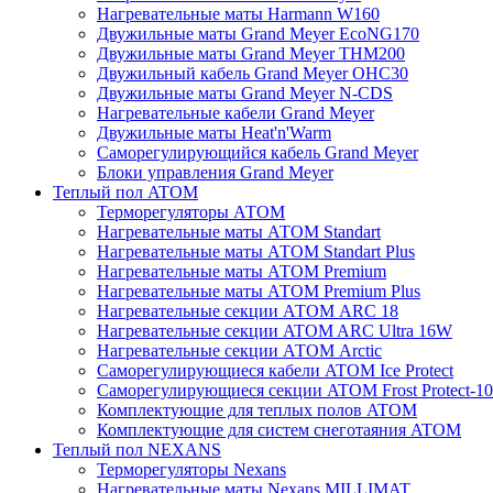
Нагревательные маты Harmann W160
Двужильные маты Grand Meyer EcoNG170
Двужильные маты Grand Meyer THM200
Двужильный кабель Grand Meyer OHC30
Двужильные маты Grand Meyer N-CDS
Нагревательные кабели Grand Meyer
Двужильные маты Heat'n'Warm
Саморегулирующийся кабель Grand Meyer
Блоки управления Grand Meyer
Теплый пол ATOM
Терморегуляторы АТОМ
Нагревательные маты АТОМ Standart
Нагревательные маты АТОМ Standart Plus
Нагревательные маты АТОМ Premium
Нагревательные маты АТОМ Premium Plus
Нагревательные секции АТОМ ARC 18
Нагревательные секции ATOM ARC Ultra 16W
Нагревательные секции АТОМ Arctic
Саморегулирующиеся кабели ATOM Ice Protect
Саморегулирующиеся секции ATOM Frost Protect-10
Комплектующие для теплых полов ATOM
Комплектующие для систем снеготаяния ATOM
Теплый пол NEXANS
Терморегуляторы Nexans
Нагревательные маты Nexans MILLIMAT