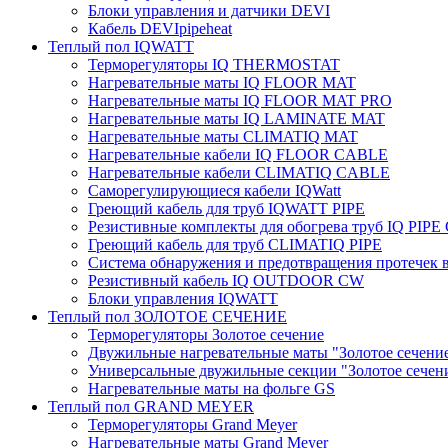
Блоки управления и датчики DEVI
Кабель DEVIpipeheat
Теплый пол IQWATT
Терморегуляторы IQ THERMOSTAT
Нагревательные маты IQ FLOOR MAT
Нагревательные маты IQ FLOOR MAT PRO
Нагревательные маты IQ LAMINATE MAT
Нагревательные маты CLIMATIQ MAT
Нагревательные кабели IQ FLOOR CABLE
Нагревательные кабели CLIMATIQ CABLE
Саморегулирующиеся кабели IQWatt
Греющий кабель для труб IQWATT PIPE
Резистивные комплекты для обогрева труб IQ PIP
Греющий кабель для труб CLIMATIQ PIPE
Система обнаружения и предотвращения протечек
Резистивный кабель IQ OUTDOOR CW
Блоки управления IQWATT
Теплый пол ЗОЛОТОЕ СЕЧЕНИЕ
Терморегуляторы Золотое сечение
Двужильные нагревательные маты "Золотое сечени
Универсальные двужильные секции "Золотое сечен
Нагревательные маты на фольге GS
Теплый пол GRAND MEYER
Терморегуляторы Grand Meyer
Нагревательные маты Grand Meyer