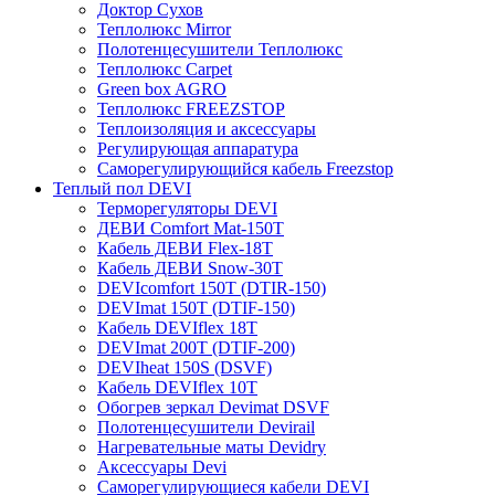
Доктор Сухов
Теплолюкс Mirror
Полотенцесушители Теплолюкс
Теплолюкс Carpet
Green box AGRO
Теплолюкс FREEZSTOP
Теплоизоляция и аксессуары
Регулирующая аппаратура
Cаморегулирующийся кабель Freezstop
Теплый пол DEVI
Терморегуляторы DEVI
ДЕВИ Comfort Mat-150T
Кабель ДЕВИ Flex-18T
Кабель ДЕВИ Snow-30T
DEVIcomfort 150T (DTIR-150)
DEVImat 150T (DTIF-150)
Кабель DEVIflex 18T
DEVImat 200T (DTIF-200)
DEVIheat 150S (DSVF)
Кабель DEVIflex 10T
Обогрев зеркал Devimat DSVF
Полотенцесушители Devirail
Нагревательные маты Devidry
Аксессуары Devi
Саморегулирующиеся кабели DEVI