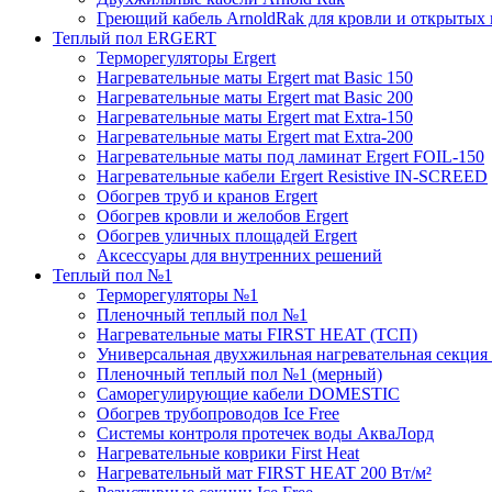
Греющий кабель ArnoldRak для кровли и открытых
Теплый пол ERGERT
Терморегуляторы Ergert
Нагревательные маты Ergert mat Basic 150
Нагревательные маты Ergert mat Basic 200
Нагревательные маты Ergert mat Extra-150
Нагревательные маты Ergert mat Extra-200
Нагревательные маты под ламинат Ergert FOIL-150
Нагревательные кабели Ergert Resistive IN-SCREED
Обогрев труб и кранов Ergert
Обогрев кровли и желобов Ergert
Обогрев уличных площадей Ergert
Аксессуары для внутренних решений
Теплый пол №1
Терморегуляторы №1
Пленочный теплый пол №1
Нагревательные маты FIRST HEAT (ТСП)
Универсальная двухжильная нагревательная секция 
Пленочный теплый пол №1 (мерный)
Саморегулирующие кабели DOMESTIC
Обогрев трубопроводов Ice Free
Системы контроля протечек воды АкваЛорд
Нагревательные коврики First Heat
Нагревательный мат FIRST HEAT 200 Вт/м²