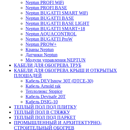
Neptun PROFI WiFi
Neptun PROFI BASE
Neptun BUGATTI SMART WiFi
Neptun BUGATTI BASE
Neptun BUGATTI BASE LIGHT
Neptun BUGATTI SMART+18
Neptun AQUACONTROL
Neptun BUGATTI ProW
Neptun PROW+
Краны Neptun
Датчики Neptun
Модули управления NEPTUN
КАБЕЛИ ДЛЯ ОБОГРЕВА ТРУБ
КАБЕЛИ ДЛЯ ОБОГРЕВА КРЫШ И ОТКРЫТЫХ
ПЛОЩАДЕЙ
Кабель DEVIsnow 30Т (DTCE-30)
Кабель Arnold rak
Теплолюкс Stopice
Кабель Devisafe 20T
Кабель DSIG-10
ТЕПЛЫЙ ПОЛ ПОД ПЛИТКУ
ТЕПЛЫЙ ПОЛ В СТЯЖКУ
ТЕПЛЫЙ ПОЛ ПОД ПАРКЕТ
ПРОМЫШЛЕННЫЙ И АРХИТЕКТУРНО-
СТРОИТЕЛЬНЫЙ ОБОГРЕВ