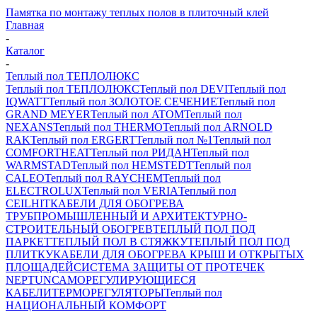
Памятка по монтажу теплых полов в плиточный клей
Главная
-
Каталог
-
Теплый пол ТЕПЛОЛЮКС
Теплый пол ТЕПЛОЛЮКС
Теплый пол DEVI
Теплый пол
IQWATT
Теплый пол ЗОЛОТОЕ СЕЧЕНИЕ
Теплый пол
GRAND MEYER
Теплый пол ATOM
Теплый пол
NEXANS
Теплый пол THERMO
Теплый пол ARNOLD
RAK
Теплый пол ERGERT
Теплый пол №1
Теплый пол
COMFORTHEAT
Теплый пол РИДАН
Теплый пол
WARMSTAD
Теплый пол HEMSTEDT
Теплый пол
CALEO
Теплый пол RAYCHEM
Теплый пол
ELECTROLUX
Теплый пол VERIA
Теплый пол
CEILHIT
КАБЕЛИ ДЛЯ ОБОГРЕВА
ТРУБ
ПРОМЫШЛЕННЫЙ И АРХИТЕКТУРНО-
СТРОИТЕЛЬНЫЙ ОБОГРЕВ
ТЕПЛЫЙ ПОЛ ПОД
ПАРКЕТ
ТЕПЛЫЙ ПОЛ В СТЯЖКУ
ТЕПЛЫЙ ПОЛ ПОД
ПЛИТКУ
КАБЕЛИ ДЛЯ ОБОГРЕВА КРЫШ И ОТКРЫТЫХ
ПЛОЩАДЕЙ
СИСТЕМА ЗАЩИТЫ ОТ ПРОТЕЧЕК
NEPTUN
САМОРЕГУЛИРУЮЩИЕСЯ
КАБЕЛИ
ТЕРМОРЕГУЛЯТОРЫ
Теплый пол
НАЦИОНАЛЬНЫЙ КОМФОРТ