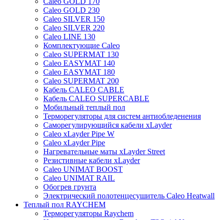
Caleo GOLD 170
Caleo GOLD 230
Caleo SILVER 150
Caleo SILVER 220
Caleo LINE 130
Комплектующие Caleo
Caleo SUPERMAT 130
Caleo EASYMAT 140
Caleo EASYMAT 180
Caleo SUPERMAT 200
Кабель CALEO CABLE
Кабель CALEO SUPERCABLE
Мобильный теплый пол
Терморегуляторы для систем антиобледенения
Саморегулирующийся кабели xLayder
Caleo xLayder Pipe W
Caleo xLayder Pipe
Нагревательные маты xLayder Street
Резистивные кабели xLayder
Caleo UNIMAT BOOST
Caleo UNIMAT RAIL
Обогрев грунта
Электрический полотенцесушитель Caleo Heatwall
Теплый пол RAYCHEM
Терморегуляторы Raychem