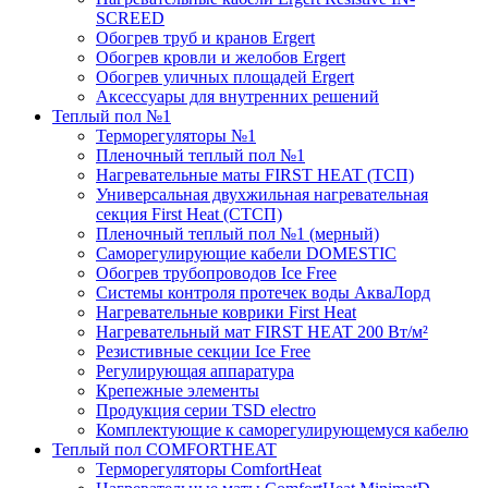
SCREED
Обогрев труб и кранов Ergert
Обогрев кровли и желобов Ergert
Обогрев уличных площадей Ergert
Аксессуары для внутренних решений
Теплый пол №1
Терморегуляторы №1
Пленочный теплый пол №1
Нагревательные маты FIRST HEAT (ТСП)
Универсальная двухжильная нагревательная
секция First Heat (СТСП)
Пленочный теплый пол №1 (мерный)
Саморегулирующие кабели DOMESTIC
Обогрев трубопроводов Ice Free
Системы контроля протечек воды АкваЛорд
Нагревательные коврики First Heat
Нагревательный мат FIRST HEAT 200 Вт/м²
Резистивные секции Ice Free
Регулирующая аппаратура
Крепежные элементы
Продукция серии TSD electro
Комплектующие к саморегулирующемуся кабелю
Теплый пол COMFORTHEAT
Терморегуляторы ComfortHeat