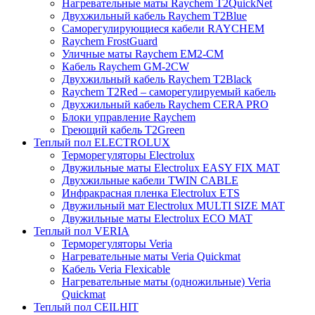
Нагревательные маты Raychem T2QuickNet
Двухжильный кабель Raychem T2Blue
Саморегулирующиеся кабели RAYCHEM
Raychem FrostGuard
Уличные маты Raychem EM2-CM
Кабель Raychem GM-2CW
Двухжильный кабель Raychem T2Black
Raychem T2Red – саморегулируемый кабель
Двухжильный кабель Raychem CERA PRO
Блоки управление Raychem
Греющий кабель T2Green
Теплый пол ELECTROLUX
Терморегуляторы Electrolux
Двужильные маты Electrolux EASY FIX MAT
Двухжильные кабели TWIN CABLE
Инфракрасная пленка Electrolux ETS
Двужильный мат Electrolux MULTI SIZE MAT
Двужильные маты Electrolux ECO MAT
Теплый пол VERIA
Терморегуляторы Veria
Нагревательные маты Veria Quickmat
Кабель Veria Flexicable
Нагревательные маты (одножильные) Veria
Quickmat
Теплый пол CEILHIT