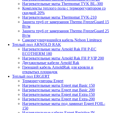
Нагревательные маты Thermomat TVK BL-300
Комплекты теплого пола с терморегулятором со
скидкой 20%
Нагревательные маты Thermomat TVK-210
Защита труб от замерзания Thermo FreezeGuard 15
Вт/м
Защита труб от замерзания Thermo FreezeGuard 25
Вт/м
Саморегулирующийся кабель Nelson Limitrace
Теплый пол ARNOLD RAK
Нагревательные маты Arnold Rak FH P-EC
ECOTHERM 180
Нагревательные маты Arnold Rak FH P VIP 200
Двухжильные кабели Arnold Rak
Греющий кабель ArnoldRak для кровли и
открытых площадок
Теплый пол ERGERT
Терморегуляторы Ergert
Нагревательные маты Ergert mat Basic 150
Нагревательные маты Ergert mat Basic 200
Нагревательные маты Ergert mat Extra-150
Нагревательные маты Ergert mat Extra-200
Нагревательные маты под ламинат Ergert FOIL-
150
Нагревательные кабели Ergert Resistive IN-