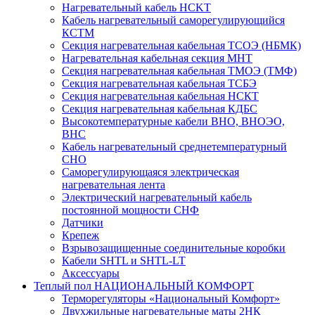
Нагревательный кабель НCKТ
Кабель нагревательный саморегулирующийся
КСТМ
Секция нагревательная кабельная ТСОЭ (НБМК)
Нагревательная кабельная секция МНТ
Секция нагревательная кабельная ТМОЭ (ТМФ)
Секция нагревательная кабельная ТСБЭ
Секция нагревательная кабельная НСКТ
Секция нагревательная кабельная КДБС
Высокотемпературные кабели ВНО, ВНОЭО,
ВНС
Кабель нагревательный среднетемпературный
СНО
Саморегулирующаяся электрическая
нагревательная лента
Электрический нагревательный кабель
постоянной мощности СНФ
Датчики
Крепеж
Взрывозащищенные соединительные коробки
Кабели SHTL и SHTL-LT
Аксессуары
Теплый пол НАЦИОНАЛЬНЫЙ КОМФОРТ
Терморегуляторы «Национальный Комфорт»
Двухжильные нагревательные маты 2НК