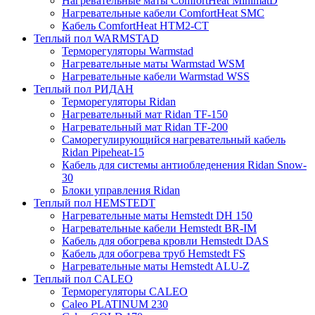
Нагревательные маты ComfortHeat MinimatD
Нагревательные кабели ComfortHeat SMC
Кабель ComfortHeat HTM2-CT
Теплый пол WARMSTAD
Терморегуляторы Warmstad
Нагревательные маты Warmstad WSM
Нагревательные кабели Warmstad WSS
Теплый пол РИДАН
Терморегуляторы Ridan
Нагревательный мат Ridan TF-150
Нагревательный мат Ridan TF-200
Саморегулирующийся нагревательный кабель
Ridan Pipeheat-15
Кабель для системы антиобледенения Ridan Snow-
30
Блоки управления Ridan
Теплый пол HEMSTEDT
Нагревательные маты Hemstedt DH 150
Нагревательные кабели Hemstedt BR-IM
Кабель для обогрева кровли Hemstedt DAS
Кабель для обогрева труб Hemstedt FS
Нагревательные маты Hemstedt ALU-Z
Теплый пол CALEO
Терморегуляторы CALEO
Caleo PLATINUM 230