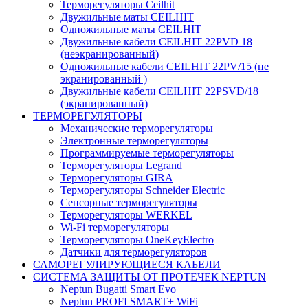
Терморегуляторы Ceilhit
Двужильные маты CEILHIT
Одножильные маты CEILHIT
Двужильные кабели CEILHIT 22PVD 18
(неэкранированный)
Одножильные кабели CEILHIT 22PV/15 (не
экранированный )
Двужильные кабели CEILHIT 22PSVD/18
(экранированный)
ТЕРМОРЕГУЛЯТОРЫ
Механические терморегуляторы
Электронные терморегуляторы
Программируемые терморегуляторы
Терморегуляторы Legrand
Терморегуляторы GIRA
Терморегуляторы Schneider Electric
Сенсорные терморегуляторы
Терморегуляторы WERKEL
Wi-Fi терморегуляторы
Терморегуляторы OneKeyElectro
Датчики для терморегуляторов
САМОРЕГУЛИРУЮЩИЕСЯ КАБЕЛИ
СИСТЕМА ЗАЩИТЫ ОТ ПРОТЕЧЕК NEPTUN
Neptun Bugatti Smart Evo
Neptun PROFI SMART+ WiFi