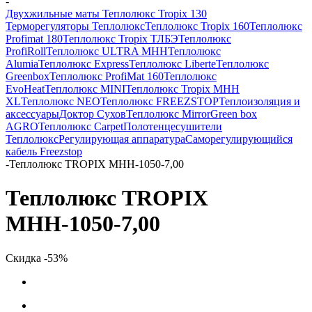
-
Двухжильные маты Теплолюкс Tropix 130
Терморегуляторы Теплолюкс
Теплолюкс Tropix 160
Теплолюкс
Profimat 180
Теплолюкс Tropix ТЛБЭ
Теплолюкс
ProfiRoll
Теплолюкс ULTRA МНН
Теплолюкс
Alumia
Теплолюкс Express
Теплолюкс Liberte
Теплолюкс
Greenbox
Теплолюкс ProfiMat 160
Теплолюкс
EvoHeat
Теплолюкс MINI
Теплолюкс Tropix МНН
XL
Теплолюкс NEO
Теплолюкс FREEZSTOP
Теплоизоляция и
аксессуары
Доктор Сухов
Теплолюкс Mirror
Green box
AGRO
Теплолюкс Carpet
Полотенцесушители
Теплолюкс
Регулирующая аппаратура
Cаморегулирующийся
кабель Freezstop
-
Теплолюкс TROPIX МНН-1050-7,00
Теплолюкс TROPIX
МНН-1050-7,00
Скидка -53%