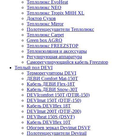
Теплолюкс EvoHeat
Теплолюкс NEO
Теплолюкс Tropix МНН XL
Доктор Сухов
Теплолюкс Mirror
Полотенцесушители Теплолюкс
Теплолюкс Carpet
Green box AGRO
Теплолюкс FREEZSTOP
Теплоизоляция и аксессуары
Регулирующая аппаратура
Cаморегулирующийся кабель Freezstop
Теплый пол DEVI
Терморегуляторы DEVI
ДЕВИ Comfort Mat-150T
Кабель ДЕВИ Flex-18T
Кабель ДЕВИ Snow-30T
DEVIcomfort 150T (DTIR-150)
DEVImat 150T (DTIF-150)
Кабель DEVIflex 18T
DEVImat 200T (DTIF-200)
DEVIheat 150S (DSVF)
Кабель DEVIflex 10T
Обогрев зеркал Devimat DSVF
Полотенцесушители Devirail