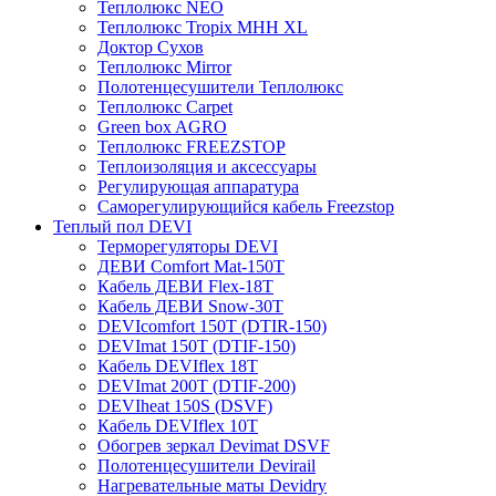
Теплолюкс NEO
Теплолюкс Tropix МНН XL
Доктор Сухов
Теплолюкс Mirror
Полотенцесушители Теплолюкс
Теплолюкс Carpet
Green box AGRO
Теплолюкс FREEZSTOP
Теплоизоляция и аксессуары
Регулирующая аппаратура
Cаморегулирующийся кабель Freezstop
Теплый пол DEVI
Терморегуляторы DEVI
ДЕВИ Comfort Mat-150T
Кабель ДЕВИ Flex-18T
Кабель ДЕВИ Snow-30T
DEVIcomfort 150T (DTIR-150)
DEVImat 150T (DTIF-150)
Кабель DEVIflex 18T
DEVImat 200T (DTIF-200)
DEVIheat 150S (DSVF)
Кабель DEVIflex 10T
Обогрев зеркал Devimat DSVF
Полотенцесушители Devirail
Нагревательные маты Devidry