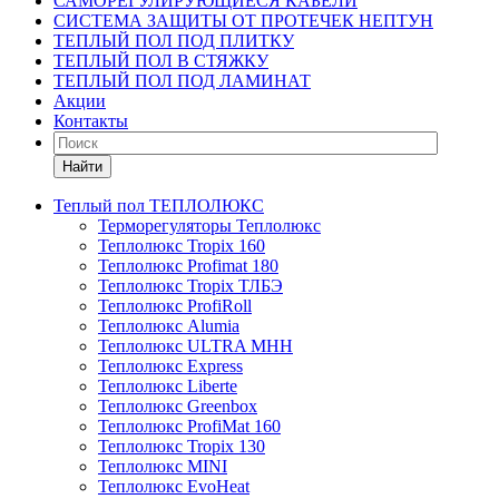
САМОРЕГУЛИРУЮЩИЕСЯ КАБЕЛИ
СИСТЕМА ЗАЩИТЫ ОТ ПРОТЕЧЕК НЕПТУН
ТЕПЛЫЙ ПОЛ ПОД ПЛИТКУ
ТЕПЛЫЙ ПОЛ В СТЯЖКУ
ТЕПЛЫЙ ПОЛ ПОД ЛАМИНАТ
Акции
Контакты
Найти
Теплый пол ТЕПЛОЛЮКС
Терморегуляторы Теплолюкс
Теплолюкс Tropix 160
Теплолюкс Profimat 180
Теплолюкс Tropix ТЛБЭ
Теплолюкс ProfiRoll
Теплолюкс Alumia
Теплолюкс ULTRA МНН
Теплолюкс Express
Теплолюкс Liberte
Теплолюкс Greenbox
Теплолюкс ProfiMat 160
Теплолюкс Tropix 130
Теплолюкс MINI
Теплолюкс EvoHeat