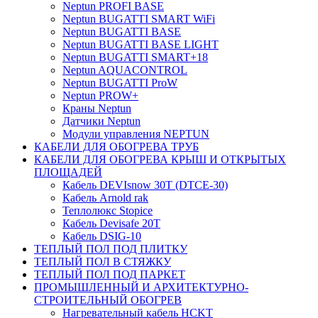
Neptun PROFI BASE
Neptun BUGATTI SMART WiFi
Neptun BUGATTI BASE
Neptun BUGATTI BASE LIGHT
Neptun BUGATTI SMART+18
Neptun AQUACONTROL
Neptun BUGATTI ProW
Neptun PROW+
Краны Neptun
Датчики Neptun
Модули управления NEPTUN
КАБЕЛИ ДЛЯ ОБОГРЕВА ТРУБ
КАБЕЛИ ДЛЯ ОБОГРЕВА КРЫШ И ОТКРЫТЫХ
ПЛОЩАДЕЙ
Кабель DEVIsnow 30Т (DTCE-30)
Кабель Arnold rak
Теплолюкс Stopice
Кабель Devisafe 20T
Кабель DSIG-10
ТЕПЛЫЙ ПОЛ ПОД ПЛИТКУ
ТЕПЛЫЙ ПОЛ В СТЯЖКУ
ТЕПЛЫЙ ПОЛ ПОД ПАРКЕТ
ПРОМЫШЛЕННЫЙ И АРХИТЕКТУРНО-
СТРОИТЕЛЬНЫЙ ОБОГРЕВ
Нагревательный кабель НCKТ