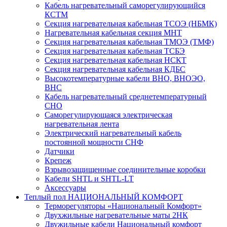
Кабель нагревательный саморегулирующийся
КСТМ
Секция нагревательная кабельная ТСОЭ (НБМК)
Нагревательная кабельная секция МНТ
Секция нагревательная кабельная ТМОЭ (ТМФ)
Секция нагревательная кабельная ТСБЭ
Секция нагревательная кабельная НСКТ
Секция нагревательная кабельная КДБС
Высокотемпературные кабели ВНО, ВНОЭО,
ВНС
Кабель нагревательный среднетемпературный
СНО
Саморегулирующаяся электрическая
нагревательная лента
Электрический нагревательный кабель
постоянной мощности СНФ
Датчики
Крепеж
Взрывозащищенные соединительные коробки
Кабели SHTL и SHTL-LT
Аксессуары
Теплый пол НАЦИОНАЛЬНЫЙ КОМФОРТ
Терморегуляторы «Национальный Комфорт»
Двухжильные нагревательные маты 2НК
Двужильные кабели Национальный комфорт