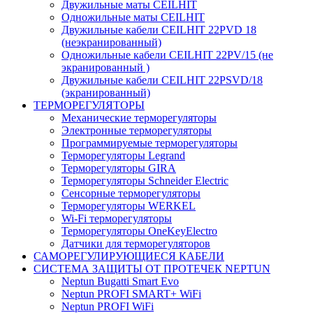
Двужильные маты CEILHIT
Одножильные маты CEILHIT
Двужильные кабели CEILHIT 22PVD 18
(неэкранированный)
Одножильные кабели CEILHIT 22PV/15 (не
экранированный )
Двужильные кабели CEILHIT 22PSVD/18
(экранированный)
ТЕРМОРЕГУЛЯТОРЫ
Механические терморегуляторы
Электронные терморегуляторы
Программируемые терморегуляторы
Терморегуляторы Legrand
Терморегуляторы GIRA
Терморегуляторы Schneider Electric
Сенсорные терморегуляторы
Терморегуляторы WERKEL
Wi-Fi терморегуляторы
Терморегуляторы OneKeyElectro
Датчики для терморегуляторов
САМОРЕГУЛИРУЮЩИЕСЯ КАБЕЛИ
СИСТЕМА ЗАЩИТЫ ОТ ПРОТЕЧЕК NEPTUN
Neptun Bugatti Smart Evo
Neptun PROFI SMART+ WiFi
Neptun PROFI WiFi