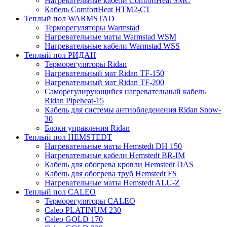
Нагревательные кабели ComfortHeat SMC
Кабель ComfortHeat HTM2-CT
Теплый пол WARMSTAD
Терморегуляторы Warmstad
Нагревательные маты Warmstad WSM
Нагревательные кабели Warmstad WSS
Теплый пол РИДАН
Терморегуляторы Ridan
Нагревательный мат Ridan TF-150
Нагревательный мат Ridan TF-200
Саморегулирующийся нагревательный кабель
Ridan Pipeheat-15
Кабель для системы антиобледенения Ridan Snow-
30
Блоки управления Ridan
Теплый пол HEMSTEDT
Нагревательные маты Hemstedt DH 150
Нагревательные кабели Hemstedt BR-IM
Кабель для обогрева кровли Hemstedt DAS
Кабель для обогрева труб Hemstedt FS
Нагревательные маты Hemstedt ALU-Z
Теплый пол CALEO
Терморегуляторы CALEO
Caleo PLATINUM 230
Caleo GOLD 170