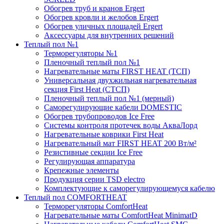
Обогрев труб и кранов Ergert
Обогрев кровли и желобов Ergert
Обогрев уличных площадей Ergert
Аксессуары для внутренних решений
Теплый пол №1
Терморегуляторы №1
Пленочный теплый пол №1
Нагревательные маты FIRST HEAT (ТСП)
Универсальная двухжильная нагревательная
секция First Heat (СТСП)
Пленочный теплый пол №1 (мерный)
Саморегулирующие кабели DOMESTIC
Обогрев трубопроводов Ice Free
Системы контроля протечек воды АкваЛорд
Нагревательные коврики First Heat
Нагревательный мат FIRST HEAT 200 Вт/м²
Резистивные секции Ice Free
Регулирующая аппаратура
Крепежные элементы
Продукция серии TSD electro
Комплектующие к саморегулирующемуся кабелю
Теплый пол COMFORTHEAT
Терморегуляторы ComfortHeat
Нагревательные маты ComfortHeat MinimatD