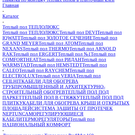
Главная
-
Каталог
-
Теплый пол ТЕПЛОЛЮКС
Теплый пол ТЕПЛОЛЮКС
Теплый пол DEVI
Теплый пол
IQWATT
Теплый пол ЗОЛОТОЕ СЕЧЕНИЕ
Теплый пол
GRAND MEYER
Теплый пол ATOM
Теплый пол
NEXANS
Теплый пол THERMO
Теплый пол ARNOLD
RAK
Теплый пол ERGERT
Теплый пол №1
Теплый пол
COMFORTHEAT
Теплый пол РИДАН
Теплый пол
WARMSTAD
Теплый пол HEMSTEDT
Теплый пол
CALEO
Теплый пол RAYCHEM
Теплый пол
ELECTROLUX
Теплый пол VERIA
Теплый пол
CEILHIT
КАБЕЛИ ДЛЯ ОБОГРЕВА
ТРУБ
ПРОМЫШЛЕННЫЙ И АРХИТЕКТУРНО-
СТРОИТЕЛЬНЫЙ ОБОГРЕВ
ТЕПЛЫЙ ПОЛ ПОД
ПАРКЕТ
ТЕПЛЫЙ ПОЛ В СТЯЖКУ
ТЕПЛЫЙ ПОЛ ПОД
ПЛИТКУ
КАБЕЛИ ДЛЯ ОБОГРЕВА КРЫШ И ОТКРЫТЫХ
ПЛОЩАДЕЙ
СИСТЕМА ЗАЩИТЫ ОТ ПРОТЕЧЕК
NEPTUN
САМОРЕГУЛИРУЮЩИЕСЯ
КАБЕЛИ
ТЕРМОРЕГУЛЯТОРЫ
Теплый пол
НАЦИОНАЛЬНЫЙ КОМФОРТ
-