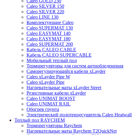
Caleo GOLD 230
Caleo SILVER 150
Caleo SILVER 220
Caleo LINE 130
Комплектующие Caleo
Caleo SUPERMAT 130
Caleo EASYMAT 140
Caleo EASYMAT 180
Caleo SUPERMAT 200
Кабель CALEO CABLE
Кабель CALEO SUPERCABLE
Мобильный теплый пол
Терморегуляторы для систем антиобледенения
Саморегулирующийся кабели xLayder
Caleo xLayder Pipe W
Caleo xLayder Pipe
Нагревательные маты xLayder Street
Резистивные кабели xLayder
Caleo UNIMAT BOOST
Caleo UNIMAT RAIL
Обогрев грунта
Электрический полотенцесушитель Caleo Heatwall
Теплый пол RAYCHEM
Терморегуляторы Raychem
Нагревательные маты Raychem T2QuickNet