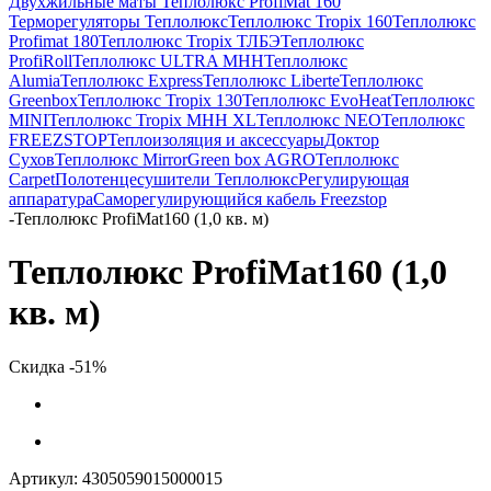
Двухжильные маты Теплолюкс ProfiMat 160
Терморегуляторы Теплолюкс
Теплолюкс Tropix 160
Теплолюкс
Profimat 180
Теплолюкс Tropix ТЛБЭ
Теплолюкс
ProfiRoll
Теплолюкс ULTRA МНН
Теплолюкс
Alumia
Теплолюкс Express
Теплолюкс Liberte
Теплолюкс
Greenbox
Теплолюкс Tropix 130
Теплолюкс EvoHeat
Теплолюкс
MINI
Теплолюкс Tropix МНН XL
Теплолюкс NEO
Теплолюкс
FREEZSTOP
Теплоизоляция и аксессуары
Доктор
Сухов
Теплолюкс Mirror
Green box AGRO
Теплолюкс
Carpet
Полотенцесушители Теплолюкс
Регулирующая
аппаратура
Cаморегулирующийся кабель Freezstop
-
Теплолюкс ProfiMat160 (1,0 кв. м)
Теплолюкс ProfiMat160 (1,0
кв. м)
Скидка -51%
Артикул:
4305059015000015