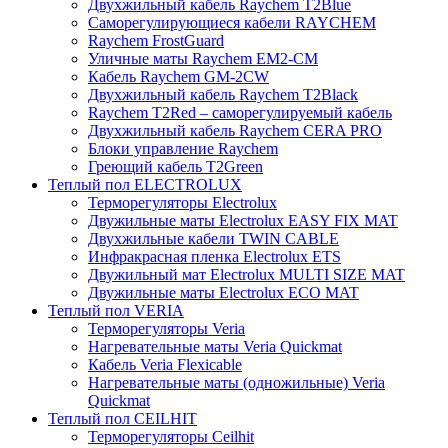
Двухжильный кабель Raychem T2Blue
Саморегулирующиеся кабели RAYCHEM
Raychem FrostGuard
Уличные маты Raychem EM2-CM
Кабель Raychem GM-2CW
Двухжильный кабель Raychem T2Black
Raychem T2Red – саморегулируемый кабель
Двухжильный кабель Raychem CERA PRO
Блоки управление Raychem
Греющий кабель T2Green
Теплый пол ELECTROLUX
Терморегуляторы Electrolux
Двужильные маты Electrolux EASY FIX MAT
Двухжильные кабели TWIN CABLE
Инфракрасная пленка Electrolux ETS
Двужильный мат Electrolux MULTI SIZE MAT
Двужильные маты Electrolux ECO MAT
Теплый пол VERIA
Терморегуляторы Veria
Нагревательные маты Veria Quickmat
Кабель Veria Flexicable
Нагревательные маты (одножильные) Veria
Quickmat
Теплый пол CEILHIT
Терморегуляторы Ceilhit