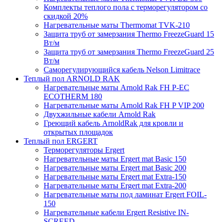
Комплекты теплого пола с терморегулятором со
скидкой 20%
Нагревательные маты Thermomat TVK-210
Защита труб от замерзания Thermo FreezeGuard 15
Вт/м
Защита труб от замерзания Thermo FreezeGuard 25
Вт/м
Саморегулирующийся кабель Nelson Limitrace
Теплый пол ARNOLD RAK
Нагревательные маты Arnold Rak FH P-EC
ECOTHERM 180
Нагревательные маты Arnold Rak FH P VIP 200
Двухжильные кабели Arnold Rak
Греющий кабель ArnoldRak для кровли и
открытых площадок
Теплый пол ERGERT
Терморегуляторы Ergert
Нагревательные маты Ergert mat Basic 150
Нагревательные маты Ergert mat Basic 200
Нагревательные маты Ergert mat Extra-150
Нагревательные маты Ergert mat Extra-200
Нагревательные маты под ламинат Ergert FOIL-
150
Нагревательные кабели Ergert Resistive IN-
SCREED