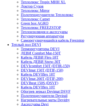
Теплолюкс Tropix МНН XL
Доктор Сухов
Теплолюкс Mirror
Полотенцесушители Теплолюкс
Теплолюкс Carpet
Green box AGRO
Теплолюкс FREEZSTOP
Теплоизоляция и аксессуары
Регулирующая аппаратура
Cаморегулирующийся кабель Freezstop
Теплый пол DEVI
Терморегуляторы DEVI
ДЕВИ Comfort Mat-150T
Кабель ДЕВИ Flex-18T
Кабель ДЕВИ Snow-30T
DEVIcomfort 150T (DTIR-150)
DEVImat 150T (DTIF-150)
Кабель DEVIflex 18T
DEVImat 200T (DTIF-200)
DEVIheat 150S (DSVF)
Кабель DEVIflex 10T
Обогрев зеркал Devimat DSVF
Полотенцесушители Devirail
Нагревательные маты Devidry
Аксессуары Devi