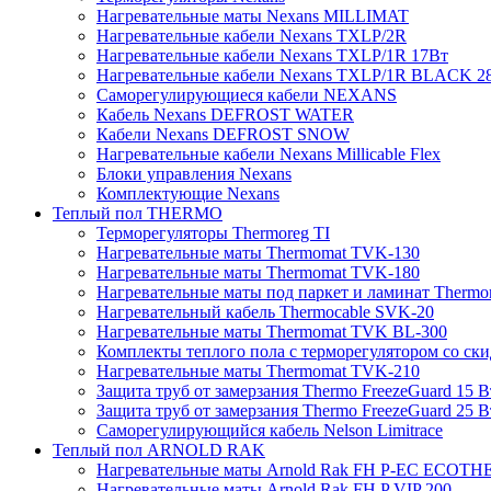
Нагревательные маты Nexans MILLIMAT
Нагревательные кабели Nexans TXLP/2R
Нагревательные кабели Nexans TXLP/1R 17Вт
Нагревательные кабели Nexans TXLP/1R BLACK 2
Саморегулирующиеся кабели NEXANS
Кабель Nexans DEFROST WATER
Кабели Nexans DEFROST SNOW
Нагревательные кабели Nexans Millicable Flex
Блоки управления Nexans
Комплектующие Nexans
Теплый пол THERMO
Терморегуляторы Thermoreg TI
Нагревательные маты Thermomat TVK-130
Нагревательные маты Thermomat TVK-180
Нагревательные маты под паркет и ламинат Thermo
Нагревательный кабель Thermocable SVK-20
Нагревательные маты Thermomat TVK BL-300
Комплекты теплого пола с терморегулятором со ск
Нагревательные маты Thermomat TVK-210
Защита труб от замерзания Thermo FreezeGuard 15 В
Защита труб от замерзания Thermo FreezeGuard 25 В
Саморегулирующийся кабель Nelson Limitrace
Теплый пол ARNOLD RAK
Нагревательные маты Arnold Rak FH P-EC ECOTH
Нагревательные маты Arnold Rak FH P VIP 200