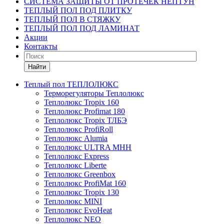
СИСТЕМА ЗАЩИТЫ ОТ ПРОТЕЧЕК НЕПТУН
ТЕПЛЫЙ ПОЛ ПОД ПЛИТКУ
ТЕПЛЫЙ ПОЛ В СТЯЖКУ
ТЕПЛЫЙ ПОЛ ПОД ЛАМИНАТ
Акции
Контакты
Найти
Теплый пол ТЕПЛОЛЮКС
Терморегуляторы Теплолюкс
Теплолюкс Tropix 160
Теплолюкс Profimat 180
Теплолюкс Tropix ТЛБЭ
Теплолюкс ProfiRoll
Теплолюкс Alumia
Теплолюкс ULTRA МНН
Теплолюкс Express
Теплолюкс Liberte
Теплолюкс Greenbox
Теплолюкс ProfiMat 160
Теплолюкс Tropix 130
Теплолюкс MINI
Теплолюкс EvoHeat
Теплолюкс NEO