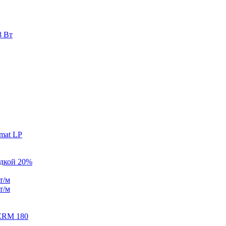
8 Вт
mat LP
идкой 20%
т/м
т/м
ERM 180