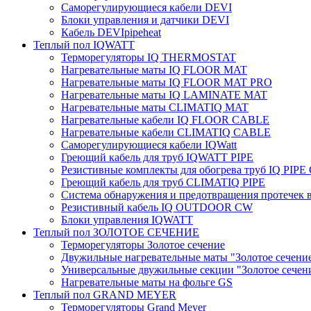
Саморегулирующиеся кабели DEVI
Блоки управления и датчики DEVI
Кабель DEVIpipeheat
Теплый пол IQWATT
Терморегуляторы IQ THERMOSTAT
Нагревательные маты IQ FLOOR MAT
Нагревательные маты IQ FLOOR MAT PRO
Нагревательные маты IQ LAMINATE MAT
Нагревательные маты CLIMATIQ MAT
Нагревательные кабели IQ FLOOR CABLE
Нагревательные кабели CLIMATIQ CABLE
Саморегулирующиеся кабели IQWatt
Греющий кабель для труб IQWATT PIPE
Резистивные комплекты для обогрева труб IQ PIP
Греющий кабель для труб CLIMATIQ PIPE
Система обнаружения и предотвращения протечек
Резистивный кабель IQ OUTDOOR CW
Блоки управления IQWATT
Теплый пол ЗОЛОТОЕ СЕЧЕНИЕ
Терморегуляторы Золотое сечение
Двужильные нагревательные маты "Золотое сечени
Универсальные двужильные секции "Золотое сечен
Нагревательные маты на фольге GS
Теплый пол GRAND MEYER
Терморегуляторы Grand Meyer