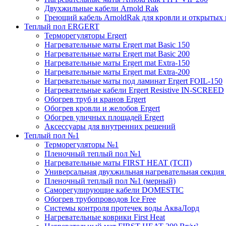
Двухжильные кабели Arnold Rak
Греющий кабель ArnoldRak для кровли и открытых
Теплый пол ERGERT
Терморегуляторы Ergert
Нагревательные маты Ergert mat Basic 150
Нагревательные маты Ergert mat Basic 200
Нагревательные маты Ergert mat Extra-150
Нагревательные маты Ergert mat Extra-200
Нагревательные маты под ламинат Ergert FOIL-150
Нагревательные кабели Ergert Resistive IN-SCREED
Обогрев труб и кранов Ergert
Обогрев кровли и желобов Ergert
Обогрев уличных площадей Ergert
Аксессуары для внутренних решений
Теплый пол №1
Терморегуляторы №1
Пленочный теплый пол №1
Нагревательные маты FIRST HEAT (ТСП)
Универсальная двухжильная нагревательная секция 
Пленочный теплый пол №1 (мерный)
Саморегулирующие кабели DOMESTIC
Обогрев трубопроводов Ice Free
Системы контроля протечек воды АкваЛорд
Нагревательные коврики First Heat