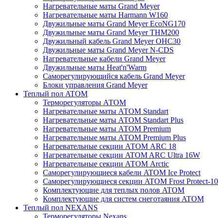
Нагревательные маты Grand Meyer
Нагревательные маты Harmann W160
Двужильные маты Grand Meyer EcoNG170
Двужильные маты Grand Meyer THM200
Двужильный кабель Grand Meyer OHC30
Двужильные маты Grand Meyer N-CDS
Нагревательные кабели Grand Meyer
Двужильные маты Heat'n'Warm
Саморегулирующийся кабель Grand Meyer
Блоки управления Grand Meyer
Теплый пол ATOM
Терморегуляторы АТОМ
Нагревательные маты АТОМ Standart
Нагревательные маты АТОМ Standart Plus
Нагревательные маты АТОМ Premium
Нагревательные маты АТОМ Premium Plus
Нагревательные секции АТОМ ARC 18
Нагревательные секции ATOM ARC Ultra 16W
Нагревательные секции АТОМ Arctic
Саморегулирующиеся кабели ATOM Ice Protect
Саморегулирующиеся секции ATOM Frost Protect-10
Комплектующие для теплых полов ATOM
Комплектующие для систем снеготаяния ATOM
Теплый пол NEXANS
Терморегуляторы Nexans