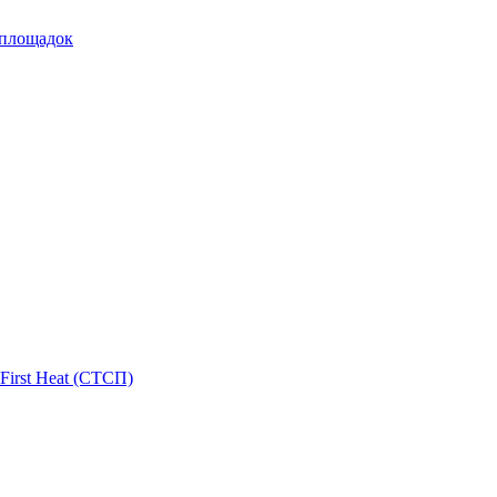
 площадок
First Heat (СТСП)