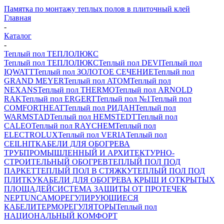
Памятка по монтажу теплых полов в плиточный клей
Главная
-
Каталог
-
Теплый пол ТЕПЛОЛЮКС
Теплый пол ТЕПЛОЛЮКС
Теплый пол DEVI
Теплый пол
IQWATT
Теплый пол ЗОЛОТОЕ СЕЧЕНИЕ
Теплый пол
GRAND MEYER
Теплый пол ATOM
Теплый пол
NEXANS
Теплый пол THERMO
Теплый пол ARNOLD
RAK
Теплый пол ERGERT
Теплый пол №1
Теплый пол
COMFORTHEAT
Теплый пол РИДАН
Теплый пол
WARMSTAD
Теплый пол HEMSTEDT
Теплый пол
CALEO
Теплый пол RAYCHEM
Теплый пол
ELECTROLUX
Теплый пол VERIA
Теплый пол
CEILHIT
КАБЕЛИ ДЛЯ ОБОГРЕВА
ТРУБ
ПРОМЫШЛЕННЫЙ И АРХИТЕКТУРНО-
СТРОИТЕЛЬНЫЙ ОБОГРЕВ
ТЕПЛЫЙ ПОЛ ПОД
ПАРКЕТ
ТЕПЛЫЙ ПОЛ В СТЯЖКУ
ТЕПЛЫЙ ПОЛ ПОД
ПЛИТКУ
КАБЕЛИ ДЛЯ ОБОГРЕВА КРЫШ И ОТКРЫТЫХ
ПЛОЩАДЕЙ
СИСТЕМА ЗАЩИТЫ ОТ ПРОТЕЧЕК
NEPTUN
САМОРЕГУЛИРУЮЩИЕСЯ
КАБЕЛИ
ТЕРМОРЕГУЛЯТОРЫ
Теплый пол
НАЦИОНАЛЬНЫЙ КОМФОРТ