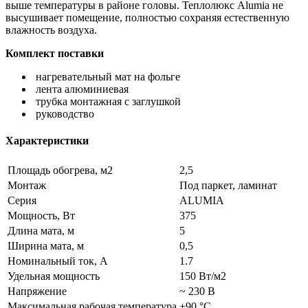
выше температуры в районе головы. Теплолюкс Alumia не
высушивает помещение, полностью сохраняя естественную
влажность воздуха.
Комплект поставки
нагревательный мат на фольге
лента алюминиевая
трубка монтажная с заглушкой
руководство
Характеристики
Площадь обогрева, м2
2,5
Монтаж
Под паркет, ламинат
Серия
ALUMIA
Мощность, Вт
375
Длина мата, м
5
Ширина мата, м
0,5
Номинальный ток, А
1.7
Удельная мощность
150 Вт/м2
Напряжение
~ 230 В
Максимальная рабочая температура
+90 °C