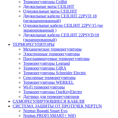
Терморегуляторы Ceilhit
Двужильные маты CEILHIT
Одножильные маты CEILHIT
Двужильные кабели CEILHIT 22PVD 18
(неэкранированный)
Одножильные кабели CEILHIT 22PV/15 (не
экранированный )
Двужильные кабели CEILHIT 22PSVD/18
(экранированный)
ТЕРМОРЕГУЛЯТОРЫ
Механические терморегуляторы
Электронные терморегуляторы
Программируемые терморегуляторы
Терморегуляторы Legrand
Терморегуляторы GIRA
Терморегуляторы Schneider Electric
Сенсорные терморегуляторы
Терморегуляторы WERKEL
Wi-Fi терморегуляторы
Терморегуляторы OneKeyElectro
Датчики для терморегуляторов
САМОРЕГУЛИРУЮЩИЕСЯ КАБЕЛИ
СИСТЕМА ЗАЩИТЫ ОТ ПРОТЕЧЕК NEPTUN
Neptun Bugatti Smart Evo
Neptun PROFI SMART+ WiFi