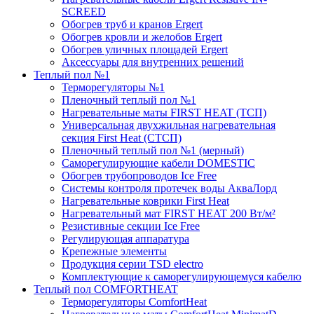
SCREED
Обогрев труб и кранов Ergert
Обогрев кровли и желобов Ergert
Обогрев уличных площадей Ergert
Аксессуары для внутренних решений
Теплый пол №1
Терморегуляторы №1
Пленочный теплый пол №1
Нагревательные маты FIRST HEAT (ТСП)
Универсальная двухжильная нагревательная
секция First Heat (СТСП)
Пленочный теплый пол №1 (мерный)
Саморегулирующие кабели DOMESTIC
Обогрев трубопроводов Ice Free
Системы контроля протечек воды АкваЛорд
Нагревательные коврики First Heat
Нагревательный мат FIRST HEAT 200 Вт/м²
Резистивные секции Ice Free
Регулирующая аппаратура
Крепежные элементы
Продукция серии TSD electro
Комплектующие к саморегулирующемуся кабелю
Теплый пол COMFORTHEAT
Терморегуляторы ComfortHeat