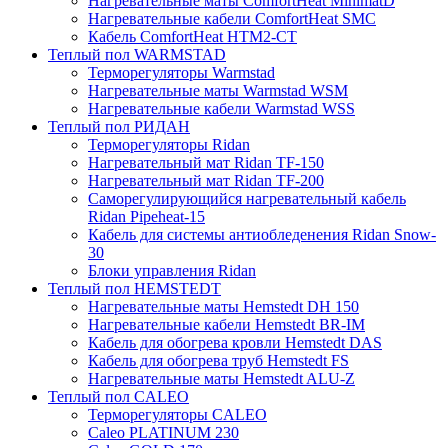
Нагревательные маты ComfortHeat MinimatD
Нагревательные кабели ComfortHeat SMC
Кабель ComfortHeat HTM2-CT
Теплый пол WARMSTAD
Терморегуляторы Warmstad
Нагревательные маты Warmstad WSM
Нагревательные кабели Warmstad WSS
Теплый пол РИДАН
Терморегуляторы Ridan
Нагревательный мат Ridan TF-150
Нагревательный мат Ridan TF-200
Саморегулирующийся нагревательный кабель
Ridan Pipeheat-15
Кабель для системы антиобледенения Ridan Snow-
30
Блоки управления Ridan
Теплый пол HEMSTEDT
Нагревательные маты Hemstedt DH 150
Нагревательные кабели Hemstedt BR-IM
Кабель для обогрева кровли Hemstedt DAS
Кабель для обогрева труб Hemstedt FS
Нагревательные маты Hemstedt ALU-Z
Теплый пол CALEO
Терморегуляторы CALEO
Caleo PLATINUM 230