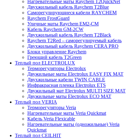
Нагревательные маты Raychem T2QuickNet
Двухжильный кабель Raychem T2Blue
Саморегулирующиеся кабели RAYCHEM
Raychem FrostGuard
Уличные маты Raychem EM2-CM
Кабель Raychem GM-2CW
Двухжильный кабель Raychem T2Black
Raychem T2Red – саморегулируемый кабель
Двухжильный кабель Raychem CERA PRO
Блоки управление Raychem
Греющий кабель T2Green
Теплый пол ELECTROLUX
Терморегуляторы Electrolux
Двужильные маты Electrolux EASY FIX MAT
Двухжильные кабели TWIN CABLE
Инфракрасная пленка Electrolux ETS
Двужильный мат Electrolux MULTI SIZE MAT
Двужильные маты Electrolux ECO MAT
Теплый пол VERIA
Терморегуляторы Veria
Нагревательные маты Veria Quickmat
Кабель Veria Flexicable
Нагревательные маты (одножильные) Veria
Quickmat
Теплый пол CEILHIT