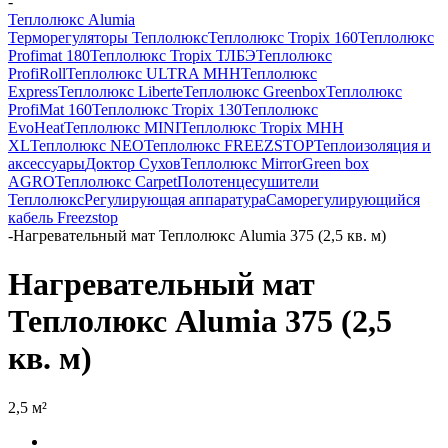
-
Теплолюкс Alumia
Терморегуляторы Теплолюкс
Теплолюкс Tropix 160
Теплолюкс
Profimat 180
Теплолюкс Tropix ТЛБЭ
Теплолюкс
ProfiRoll
Теплолюкс ULTRA МНН
Теплолюкс
Express
Теплолюкс Liberte
Теплолюкс Greenbox
Теплолюкс
ProfiMat 160
Теплолюкс Tropix 130
Теплолюкс
EvoHeat
Теплолюкс MINI
Теплолюкс Tropix МНН
XL
Теплолюкс NEO
Теплолюкс FREEZSTOP
Теплоизоляция и
аксессуары
Доктор Сухов
Теплолюкс Mirror
Green box
AGRO
Теплолюкс Carpet
Полотенцесушители
Теплолюкс
Регулирующая аппаратура
Cаморегулирующийся
кабель Freezstop
-
Нагревательный мат Теплолюкс Alumia 375 (2,5 кв. м)
Нагревательный мат
Теплолюкс Alumia 375 (2,5
кв. м)
2,5 м²