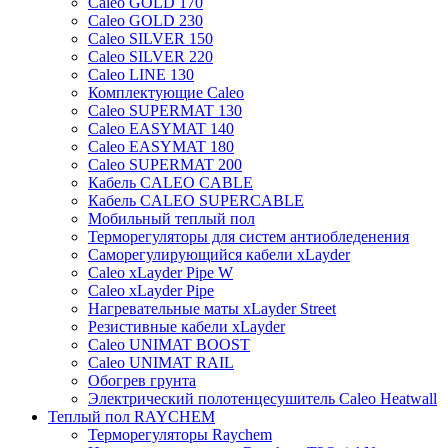
Caleo GOLD 170
Caleo GOLD 230
Caleo SILVER 150
Caleo SILVER 220
Caleo LINE 130
Комплектующие Caleo
Caleo SUPERMAT 130
Caleo EASYMAT 140
Caleo EASYMAT 180
Caleo SUPERMAT 200
Кабель CALEO CABLE
Кабель CALEO SUPERCABLE
Мобильный теплый пол
Терморегуляторы для систем антиобледенения
Саморегулирующийся кабели xLayder
Caleo xLayder Pipe W
Caleo xLayder Pipe
Нагревательные маты xLayder Street
Резистивные кабели xLayder
Caleo UNIMAT BOOST
Caleo UNIMAT RAIL
Обогрев грунта
Электрический полотенцесушитель Caleo Heatwall
Теплый пол RAYCHEM
Терморегуляторы Raychem