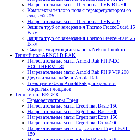
Нагревательные маты Thermomat TVK BL-300
Комплекты теплого пола с терморегулятором со
скидкой 20%
Нагревательные маты Thermomat TVK-210
Защита труб от замерзания Thermo FreezeGuard 15
Вт/м
Защита труб от замерзания Thermo FreezeGuard 25
Вт/м
Саморегулирующийся кабель Nelson Limitrace
Теплый пол ARNOLD RAK
Нагревательные маты Arnold Rak FH P-EC
ECOTHERM 180
Нагревательные маты Arnold Rak FH P VIP 200
Двухжильные кабели Arnold Rak
Греющий кабель ArnoldRak для кровли и
открытых площадок
Теплый пол ERGERT
Терморегуляторы Ergert
Нагревательные маты Ergert mat Basic 150
Нагревательные маты Ergert mat Basic 200
Нагревательные маты Ergert mat Extra-150
Нагревательные маты Ergert mat Extra-200
Нагревательные маты под ламинат Ergert FOIL-
150
Нагревательные кабели Ergert Resistive IN-