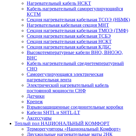
Нагревательный кабель НCKТ
Кабель нагревательный саморегулирующийся
КСТМ
Секция нагревательная кабельная ТСОЭ (НБМК)
Нагревательная кабельная секция МНТ
Секция нагревательная кабельная ТМОЭ (ТМФ)
Секция нагревательная кабельная ТСБЭ
Секция нагревательная кабельная НСКТ
Секция нагревательная кабельная КДБС
Высокотемпературные кабели ВНО, ВНОЭО,
ВНС
Кабель нагревательный среднетемпературный
СНО
Саморегулирующаяся электрическая
нагревательная лента
Электрический нагревательный кабель
постоянной мощности СНФ
Датчики
Крепеж
Взрывозащищенные соединительные коробки
Кабели SHTL и SHTL-LT
Аксессуары
Теплый пол НАЦИОНАЛЬНЫЙ КОМФОРТ
Терморегуляторы «Национальный Комфорт»
Двухжильные нагревательные маты 2НК