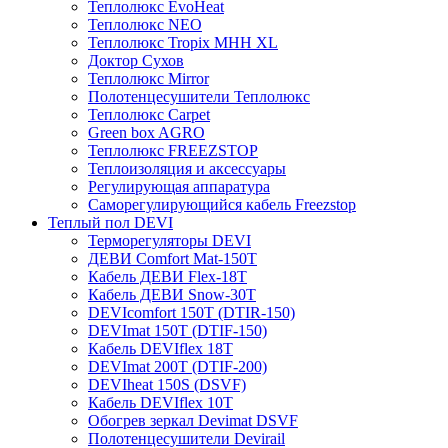
Теплолюкс EvoHeat
Теплолюкс NEO
Теплолюкс Tropix МНН XL
Доктор Сухов
Теплолюкс Mirror
Полотенцесушители Теплолюкс
Теплолюкс Carpet
Green box AGRO
Теплолюкс FREEZSTOP
Теплоизоляция и аксессуары
Регулирующая аппаратура
Cаморегулирующийся кабель Freezstop
Теплый пол DEVI
Терморегуляторы DEVI
ДЕВИ Comfort Mat-150T
Кабель ДЕВИ Flex-18T
Кабель ДЕВИ Snow-30T
DEVIcomfort 150T (DTIR-150)
DEVImat 150T (DTIF-150)
Кабель DEVIflex 18T
DEVImat 200T (DTIF-200)
DEVIheat 150S (DSVF)
Кабель DEVIflex 10T
Обогрев зеркал Devimat DSVF
Полотенцесушители Devirail