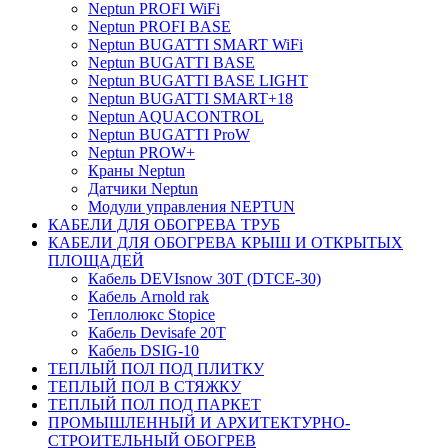
Neptun PROFI WiFi
Neptun PROFI BASE
Neptun BUGATTI SMART WiFi
Neptun BUGATTI BASE
Neptun BUGATTI BASE LIGHT
Neptun BUGATTI SMART+18
Neptun AQUACONTROL
Neptun BUGATTI ProW
Neptun PROW+
Краны Neptun
Датчики Neptun
Модули управления NEPTUN
КАБЕЛИ ДЛЯ ОБОГРЕВА ТРУБ
КАБЕЛИ ДЛЯ ОБОГРЕВА КРЫШ И ОТКРЫТЫХ
ПЛОЩАДЕЙ
Кабель DEVIsnow 30Т (DTCE-30)
Кабель Arnold rak
Теплолюкс Stopice
Кабель Devisafe 20T
Кабель DSIG-10
ТЕПЛЫЙ ПОЛ ПОД ПЛИТКУ
ТЕПЛЫЙ ПОЛ В СТЯЖКУ
ТЕПЛЫЙ ПОЛ ПОД ПАРКЕТ
ПРОМЫШЛЕННЫЙ И АРХИТЕКТУРНО-
СТРОИТЕЛЬНЫЙ ОБОГРЕВ