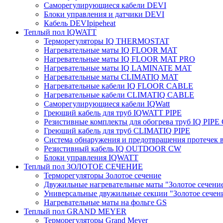
Саморегулирующиеся кабели DEVI
Блоки управления и датчики DEVI
Кабель DEVIpipeheat
Теплый пол IQWATT
Терморегуляторы IQ THERMOSTAT
Нагревательные маты IQ FLOOR MAT
Нагревательные маты IQ FLOOR MAT PRO
Нагревательные маты IQ LAMINATE MAT
Нагревательные маты CLIMATIQ MAT
Нагревательные кабели IQ FLOOR CABLE
Нагревательные кабели CLIMATIQ CABLE
Саморегулирующиеся кабели IQWatt
Греющий кабель для труб IQWATT PIPE
Резистивные комплекты для обогрева труб IQ PIP
Греющий кабель для труб CLIMATIQ PIPE
Система обнаружения и предотвращения протечек
Резистивный кабель IQ OUTDOOR CW
Блоки управления IQWATT
Теплый пол ЗОЛОТОЕ СЕЧЕНИЕ
Терморегуляторы Золотое сечение
Двужильные нагревательные маты "Золотое сечени
Универсальные двужильные секции "Золотое сечен
Нагревательные маты на фольге GS
Теплый пол GRAND MEYER
Терморегуляторы Grand Meyer