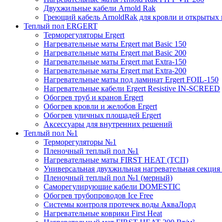
Двухжильные кабели Arnold Rak
Греющий кабель ArnoldRak для кровли и открытых
Теплый пол ERGERT
Терморегуляторы Ergert
Нагревательные маты Ergert mat Basic 150
Нагревательные маты Ergert mat Basic 200
Нагревательные маты Ergert mat Extra-150
Нагревательные маты Ergert mat Extra-200
Нагревательные маты под ламинат Ergert FOIL-150
Нагревательные кабели Ergert Resistive IN-SCREED
Обогрев труб и кранов Ergert
Обогрев кровли и желобов Ergert
Обогрев уличных площадей Ergert
Аксессуары для внутренних решений
Теплый пол №1
Терморегуляторы №1
Пленочный теплый пол №1
Нагревательные маты FIRST HEAT (ТСП)
Универсальная двухжильная нагревательная секция 
Пленочный теплый пол №1 (мерный)
Саморегулирующие кабели DOMESTIC
Обогрев трубопроводов Ice Free
Системы контроля протечек воды АкваЛорд
Нагревательные коврики First Heat