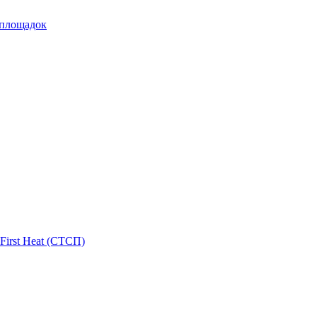
 площадок
First Heat (СТСП)