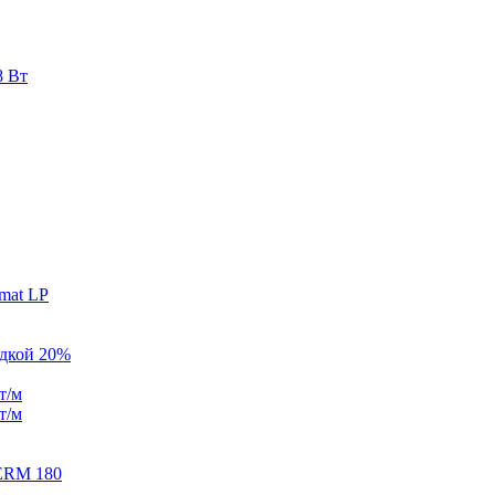
8 Вт
mat LP
идкой 20%
т/м
т/м
ERM 180