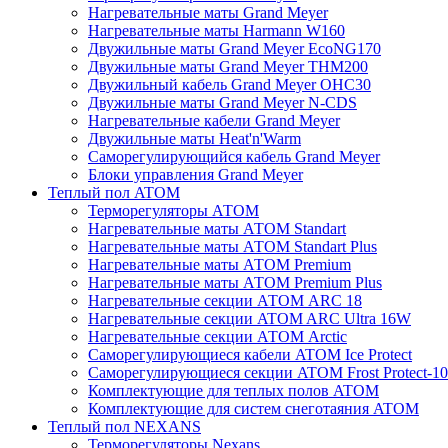
Нагревательные маты Grand Meyer
Нагревательные маты Harmann W160
Двужильные маты Grand Meyer EcoNG170
Двужильные маты Grand Meyer THM200
Двужильный кабель Grand Meyer OHC30
Двужильные маты Grand Meyer N-CDS
Нагревательные кабели Grand Meyer
Двужильные маты Heat'n'Warm
Саморегулирующийся кабель Grand Meyer
Блоки управления Grand Meyer
Теплый пол ATOM
Терморегуляторы АТОМ
Нагревательные маты АТОМ Standart
Нагревательные маты АТОМ Standart Plus
Нагревательные маты АТОМ Premium
Нагревательные маты АТОМ Premium Plus
Нагревательные секции АТОМ ARC 18
Нагревательные секции ATOM ARC Ultra 16W
Нагревательные секции АТОМ Arctic
Саморегулирующиеся кабели ATOM Ice Protect
Саморегулирующиеся секции ATOM Frost Protect-10
Комплектующие для теплых полов ATOM
Комплектующие для систем снеготаяния ATOM
Теплый пол NEXANS
Терморегуляторы Nexans