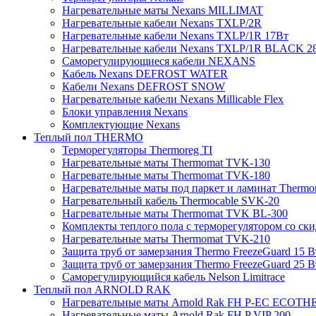
Нагревательные маты Nexans MILLIMAT
Нагревательные кабели Nexans TXLP/2R
Нагревательные кабели Nexans TXLP/1R 17Вт
Нагревательные кабели Nexans TXLP/1R BLACK 2
Саморегулирующиеся кабели NEXANS
Кабель Nexans DEFROST WATER
Кабели Nexans DEFROST SNOW
Нагревательные кабели Nexans Millicable Flex
Блоки управления Nexans
Комплектующие Nexans
Теплый пол THERMO
Терморегуляторы Thermoreg TI
Нагревательные маты Thermomat TVK-130
Нагревательные маты Thermomat TVK-180
Нагревательные маты под паркет и ламинат Thermo
Нагревательный кабель Thermocable SVK-20
Нагревательные маты Thermomat TVK BL-300
Комплекты теплого пола с терморегулятором со ск
Нагревательные маты Thermomat TVK-210
Защита труб от замерзания Thermo FreezeGuard 15 В
Защита труб от замерзания Thermo FreezeGuard 25 В
Саморегулирующийся кабель Nelson Limitrace
Теплый пол ARNOLD RAK
Нагревательные маты Arnold Rak FH P-EC ECOTH
Нагревательные маты Arnold Rak FH P VIP 200