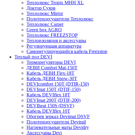
Теплолюкс Tropix МНН XL
Доктор Сухов
Теплолюкс Mirror
Полотенцесушители Теплолюкс
Теплолюкс Carpet
Green box AGRO
Теплолюкс FREEZSTOP
Теплоизоляция и аксессуары
Регулирующая аппаратура
Cаморегулирующийся кабель Freezstop
Теплый пол DEVI
Терморегуляторы DEVI
ДЕВИ Comfort Mat-150T
Кабель ДЕВИ Flex-18T
Кабель ДЕВИ Snow-30T
DEVIcomfort 150T (DTIR-150)
DEVImat 150T (DTIF-150)
Кабель DEVIflex 18T
DEVImat 200T (DTIF-200)
DEVIheat 150S (DSVF)
Кабель DEVIflex 10T
Обогрев зеркал Devimat DSVF
Полотенцесушители Devirail
Нагревательные маты Devidry
Аксессуары Devi