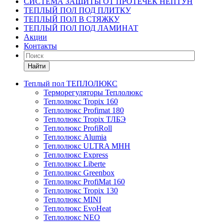
СИСТЕМА ЗАЩИТЫ ОТ ПРОТЕЧЕК НЕПТУН
ТЕПЛЫЙ ПОЛ ПОД ПЛИТКУ
ТЕПЛЫЙ ПОЛ В СТЯЖКУ
ТЕПЛЫЙ ПОЛ ПОД ЛАМИНАТ
Акции
Контакты
Найти
Теплый пол ТЕПЛОЛЮКС
Терморегуляторы Теплолюкс
Теплолюкс Tropix 160
Теплолюкс Profimat 180
Теплолюкс Tropix ТЛБЭ
Теплолюкс ProfiRoll
Теплолюкс Alumia
Теплолюкс ULTRA МНН
Теплолюкс Express
Теплолюкс Liberte
Теплолюкс Greenbox
Теплолюкс ProfiMat 160
Теплолюкс Tropix 130
Теплолюкс MINI
Теплолюкс EvoHeat
Теплолюкс NEO