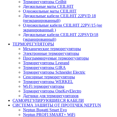
Терморегуляторы Ceilhit
Двужильные маты CEILHIT
Одножильные маты CEILHIT
Двужильные кабели CEILHIT 22PVD 18
(неэкранированный)
Одножильные кабели CEILHIT 22PV/15 (не
экранированный )
Двужильные кабели CEILHIT 22PSVD/18
(экранированный)
ТЕРМОРЕГУЛЯТОРЫ
Механические терморегуляторы
Электронные терморегуляторы
Программируемые терморегуляторы
Терморегуляторы Legrand
Терморегуляторы GIRA
Терморегуляторы Schneider Electric
Сенсорные терморегуляторы
Терморегуляторы WERKEL
Wi-Fi терморегуляторы
Терморегуляторы OneKeyElectro
Датчики для терморегуляторов
САМОРЕГУЛИРУЮЩИЕСЯ КАБЕЛИ
СИСТЕМА ЗАЩИТЫ ОТ ПРОТЕЧЕК NEPTUN
Neptun Bugatti Smart Evo
Neptun PROFI SMART+ WiFi