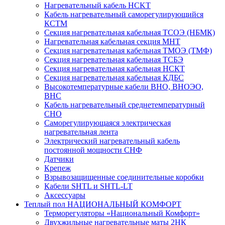
Нагревательный кабель НCKТ
Кабель нагревательный саморегулирующийся
КСТМ
Секция нагревательная кабельная ТСОЭ (НБМК)
Нагревательная кабельная секция МНТ
Секция нагревательная кабельная ТМОЭ (ТМФ)
Секция нагревательная кабельная ТСБЭ
Секция нагревательная кабельная НСКТ
Секция нагревательная кабельная КДБС
Высокотемпературные кабели ВНО, ВНОЭО,
ВНС
Кабель нагревательный среднетемпературный
СНО
Саморегулирующаяся электрическая
нагревательная лента
Электрический нагревательный кабель
постоянной мощности СНФ
Датчики
Крепеж
Взрывозащищенные соединительные коробки
Кабели SHTL и SHTL-LT
Аксессуары
Теплый пол НАЦИОНАЛЬНЫЙ КОМФОРТ
Терморегуляторы «Национальный Комфорт»
Двухжильные нагревательные маты 2НК