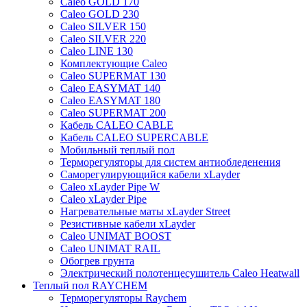
Caleo GOLD 170
Caleo GOLD 230
Caleo SILVER 150
Caleo SILVER 220
Caleo LINE 130
Комплектующие Caleo
Caleo SUPERMAT 130
Caleo EASYMAT 140
Caleo EASYMAT 180
Caleo SUPERMAT 200
Кабель CALEO CABLE
Кабель CALEO SUPERCABLE
Мобильный теплый пол
Терморегуляторы для систем антиобледенения
Саморегулирующийся кабели xLayder
Caleo xLayder Pipe W
Caleo xLayder Pipe
Нагревательные маты xLayder Street
Резистивные кабели xLayder
Caleo UNIMAT BOOST
Caleo UNIMAT RAIL
Обогрев грунта
Электрический полотенцесушитель Caleo Heatwall
Теплый пол RAYCHEM
Терморегуляторы Raychem