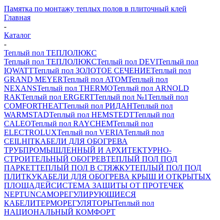
Памятка по монтажу теплых полов в плиточный клей
Главная
-
Каталог
-
Теплый пол ТЕПЛОЛЮКС
Теплый пол ТЕПЛОЛЮКС
Теплый пол DEVI
Теплый пол
IQWATT
Теплый пол ЗОЛОТОЕ СЕЧЕНИЕ
Теплый пол
GRAND MEYER
Теплый пол ATOM
Теплый пол
NEXANS
Теплый пол THERMO
Теплый пол ARNOLD
RAK
Теплый пол ERGERT
Теплый пол №1
Теплый пол
COMFORTHEAT
Теплый пол РИДАН
Теплый пол
WARMSTAD
Теплый пол HEMSTEDT
Теплый пол
CALEO
Теплый пол RAYCHEM
Теплый пол
ELECTROLUX
Теплый пол VERIA
Теплый пол
CEILHIT
КАБЕЛИ ДЛЯ ОБОГРЕВА
ТРУБ
ПРОМЫШЛЕННЫЙ И АРХИТЕКТУРНО-
СТРОИТЕЛЬНЫЙ ОБОГРЕВ
ТЕПЛЫЙ ПОЛ ПОД
ПАРКЕТ
ТЕПЛЫЙ ПОЛ В СТЯЖКУ
ТЕПЛЫЙ ПОЛ ПОД
ПЛИТКУ
КАБЕЛИ ДЛЯ ОБОГРЕВА КРЫШ И ОТКРЫТЫХ
ПЛОЩАДЕЙ
СИСТЕМА ЗАЩИТЫ ОТ ПРОТЕЧЕК
NEPTUN
САМОРЕГУЛИРУЮЩИЕСЯ
КАБЕЛИ
ТЕРМОРЕГУЛЯТОРЫ
Теплый пол
НАЦИОНАЛЬНЫЙ КОМФОРТ