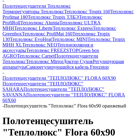
-
Полотенцесушители Теплолюкс
Терморегуляторы Теплолюкс
Теплолюкс Tropix 160
Теплолюкс
Profimat 180
Теплолюкс Tropix ТЛБЭ
Теплолюкс
ProfiRoll
Теплолюкс Alumia
Теплолюкс ULTRA
МНН
Теплолюкс Liberte
Теплолюкс Express
Теплолюкс
Greenbox
Теплолюкс ProfiMat 160
Теплолюкс Tropix
130
Теплолюкс EvoHeat
Теплолюкс MINI
Теплолюкс Tropix
МНН XL
Теплолюкс NEO
Теплоизоляция и
аксессуары
Теплолюкс FREEZSTOP
Green box
AGRO
Теплолюкс Carpet
Полотенцесушители
Теплолюкс
Теплолюкс Mirror
Доктор Сухов
Регулирующая
аппаратура
Cаморегулирующийся кабель Freezstop
-
Полотенцесушители "ТЕПЛОЛЮКС" FLORA 60Х90
Полотенцесушители "ТЕПЛОЛЮКС"
SAHARA
Полотенцесушители "ТЕПЛОЛЮКС"
SAVANNA
Полотенцесушители "ТЕПЛОЛЮКС" FLORA
60Х60
-
Полотенцесушитель "Теплолюкс" Flora 60х90 оранжевый
Полотенцесушитель
"Теплолюкс" Flora 60х90