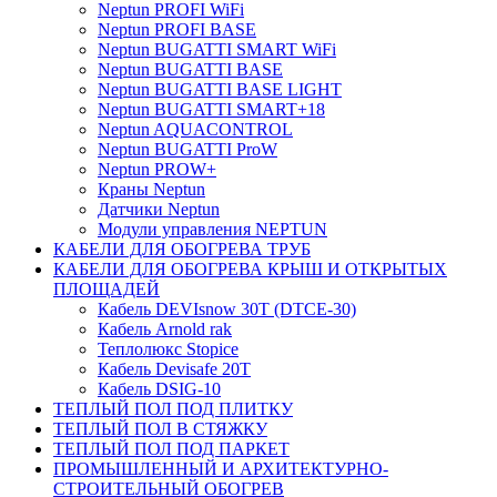
Neptun PROFI WiFi
Neptun PROFI BASE
Neptun BUGATTI SMART WiFi
Neptun BUGATTI BASE
Neptun BUGATTI BASE LIGHT
Neptun BUGATTI SMART+18
Neptun AQUACONTROL
Neptun BUGATTI ProW
Neptun PROW+
Краны Neptun
Датчики Neptun
Модули управления NEPTUN
КАБЕЛИ ДЛЯ ОБОГРЕВА ТРУБ
КАБЕЛИ ДЛЯ ОБОГРЕВА КРЫШ И ОТКРЫТЫХ
ПЛОЩАДЕЙ
Кабель DEVIsnow 30Т (DTCE-30)
Кабель Arnold rak
Теплолюкс Stopice
Кабель Devisafe 20T
Кабель DSIG-10
ТЕПЛЫЙ ПОЛ ПОД ПЛИТКУ
ТЕПЛЫЙ ПОЛ В СТЯЖКУ
ТЕПЛЫЙ ПОЛ ПОД ПАРКЕТ
ПРОМЫШЛЕННЫЙ И АРХИТЕКТУРНО-
СТРОИТЕЛЬНЫЙ ОБОГРЕВ