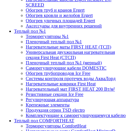
SCREED
Обогрев труб и кранов Ergert
Обогрев кровли и желобов Ergert
Обогрев уличных площадей Ergert
Аксессуары для внутренних решений
Теплый пол №1
Терморегуляторы №1
Пленочный теплый пол №1
Нагревательные маты FIRST HEAT (ТСП)
Универсальная двухжильная нагревательная
секция First Heat (СТСП)
Пленочный теплый пол №1 (мерный)
Саморегулирующие кабели DOMESTIC
Обогрев трубопроводов Ice Free
Системы контроля протечек воды АкваЛорд
Нагревательные коврики First Heat
Нагревательный мат FIRST HEAT 200 Вт/м²
Резистивные секции Ice Free
Регулирующая аппаратура
Крепежные элементы
Продукция серии TSD electro
Комплектующие к саморегулирующемуся кабелю
Теплый пол COMFORTHEAT
Терморегуляторы ComfortHeat