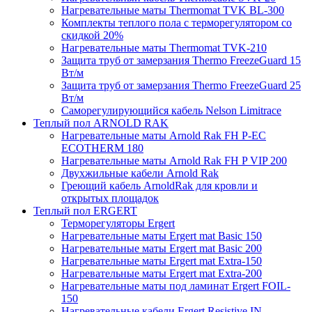
Нагревательные маты Thermomat TVK BL-300
Комплекты теплого пола с терморегулятором со
скидкой 20%
Нагревательные маты Thermomat TVK-210
Защита труб от замерзания Thermo FreezeGuard 15
Вт/м
Защита труб от замерзания Thermo FreezeGuard 25
Вт/м
Саморегулирующийся кабель Nelson Limitrace
Теплый пол ARNOLD RAK
Нагревательные маты Arnold Rak FH P-EC
ECOTHERM 180
Нагревательные маты Arnold Rak FH P VIP 200
Двухжильные кабели Arnold Rak
Греющий кабель ArnoldRak для кровли и
открытых площадок
Теплый пол ERGERT
Терморегуляторы Ergert
Нагревательные маты Ergert mat Basic 150
Нагревательные маты Ergert mat Basic 200
Нагревательные маты Ergert mat Extra-150
Нагревательные маты Ergert mat Extra-200
Нагревательные маты под ламинат Ergert FOIL-
150
Нагревательные кабели Ergert Resistive IN-