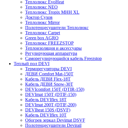
Теплолюкс EvoHeat
Теплолюкс NEO
Теплолюкс Tropix МНН XL
Доктор Сухов
Теплолюкс Mirror
Полотенцесушители Теплолюкс
Теплолюкс Carpet
Green box AGRO
Теплолюкс FREEZSTOP
Теплоизоляция и аксессуары
Регулирующая аппаратура
Cаморегулирующийся кабель Freezstop
Теплый пол DEVI
Терморегуляторы DEVI
ДЕВИ Comfort Mat-150T
Кабель ДЕВИ Flex-18T
Кабель ДЕВИ Snow-30T
DEVIcomfort 150T (DTIR-150)
DEVImat 150T (DTIF-150)
Кабель DEVIflex 18T
DEVImat 200T (DTIF-200)
DEVIheat 150S (DSVF)
Кабель DEVIflex 10T
Обогрев зеркал Devimat DSVF
Полотенцесушители Devirail