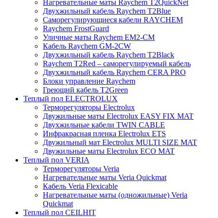
Нагревательные маты Raychem T2QuickNet
Двухжильный кабель Raychem T2Blue
Саморегулирующиеся кабели RAYCHEM
Raychem FrostGuard
Уличные маты Raychem EM2-CM
Кабель Raychem GM-2CW
Двухжильный кабель Raychem T2Black
Raychem T2Red – саморегулируемый кабель
Двухжильный кабель Raychem CERA PRO
Блоки управление Raychem
Греющий кабель T2Green
Теплый пол ELECTROLUX
Терморегуляторы Electrolux
Двужильные маты Electrolux EASY FIX MAT
Двухжильные кабели TWIN CABLE
Инфракрасная пленка Electrolux ETS
Двужильный мат Electrolux MULTI SIZE MAT
Двужильные маты Electrolux ECO MAT
Теплый пол VERIA
Терморегуляторы Veria
Нагревательные маты Veria Quickmat
Кабель Veria Flexicable
Нагревательные маты (одножильные) Veria
Quickmat
Теплый пол CEILHIT