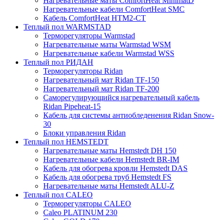
Нагревательные маты ComfortHeat MinimatD
Нагревательные кабели ComfortHeat SMC
Кабель ComfortHeat HTM2-CT
Теплый пол WARMSTAD
Терморегуляторы Warmstad
Нагревательные маты Warmstad WSM
Нагревательные кабели Warmstad WSS
Теплый пол РИДАН
Терморегуляторы Ridan
Нагревательный мат Ridan TF-150
Нагревательный мат Ridan TF-200
Саморегулирующийся нагревательный кабель
Ridan Pipeheat-15
Кабель для системы антиобледенения Ridan Snow-
30
Блоки управления Ridan
Теплый пол HEMSTEDT
Нагревательные маты Hemstedt DH 150
Нагревательные кабели Hemstedt BR-IM
Кабель для обогрева кровли Hemstedt DAS
Кабель для обогрева труб Hemstedt FS
Нагревательные маты Hemstedt ALU-Z
Теплый пол CALEO
Терморегуляторы CALEO
Caleo PLATINUM 230