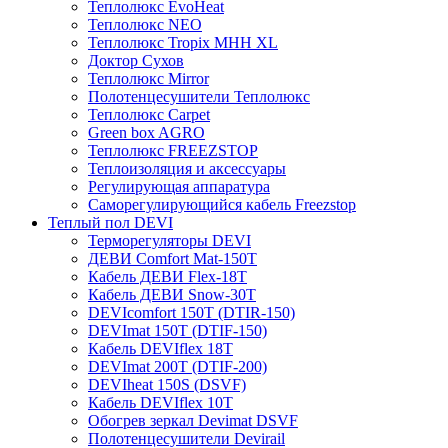
Теплолюкс EvoHeat
Теплолюкс NEO
Теплолюкс Tropix МНН XL
Доктор Сухов
Теплолюкс Mirror
Полотенцесушители Теплолюкс
Теплолюкс Carpet
Green box AGRO
Теплолюкс FREEZSTOP
Теплоизоляция и аксессуары
Регулирующая аппаратура
Cаморегулирующийся кабель Freezstop
Теплый пол DEVI
Терморегуляторы DEVI
ДЕВИ Comfort Mat-150T
Кабель ДЕВИ Flex-18T
Кабель ДЕВИ Snow-30T
DEVIcomfort 150T (DTIR-150)
DEVImat 150T (DTIF-150)
Кабель DEVIflex 18T
DEVImat 200T (DTIF-200)
DEVIheat 150S (DSVF)
Кабель DEVIflex 10T
Обогрев зеркал Devimat DSVF
Полотенцесушители Devirail