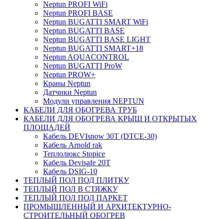
Neptun PROFI WiFi
Neptun PROFI BASE
Neptun BUGATTI SMART WiFi
Neptun BUGATTI BASE
Neptun BUGATTI BASE LIGHT
Neptun BUGATTI SMART+18
Neptun AQUACONTROL
Neptun BUGATTI ProW
Neptun PROW+
Краны Neptun
Датчики Neptun
Модули управления NEPTUN
КАБЕЛИ ДЛЯ ОБОГРЕВА ТРУБ
КАБЕЛИ ДЛЯ ОБОГРЕВА КРЫШ И ОТКРЫТЫХ
ПЛОЩАДЕЙ
Кабель DEVIsnow 30Т (DTCE-30)
Кабель Arnold rak
Теплолюкс Stopice
Кабель Devisafe 20T
Кабель DSIG-10
ТЕПЛЫЙ ПОЛ ПОД ПЛИТКУ
ТЕПЛЫЙ ПОЛ В СТЯЖКУ
ТЕПЛЫЙ ПОЛ ПОД ПАРКЕТ
ПРОМЫШЛЕННЫЙ И АРХИТЕКТУРНО-
СТРОИТЕЛЬНЫЙ ОБОГРЕВ