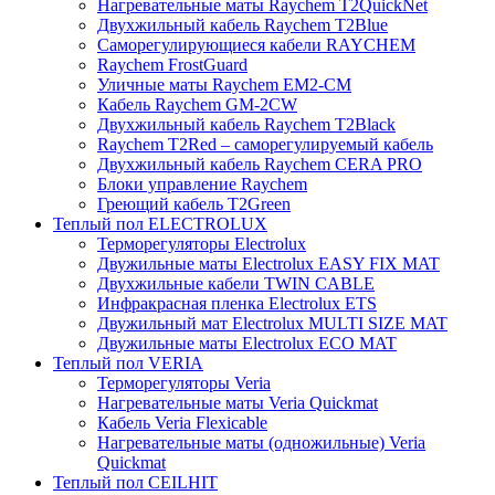
Нагревательные маты Raychem T2QuickNet
Двухжильный кабель Raychem T2Blue
Саморегулирующиеся кабели RAYCHEM
Raychem FrostGuard
Уличные маты Raychem EM2-CM
Кабель Raychem GM-2CW
Двухжильный кабель Raychem T2Black
Raychem T2Red – саморегулируемый кабель
Двухжильный кабель Raychem CERA PRO
Блоки управление Raychem
Греющий кабель T2Green
Теплый пол ELECTROLUX
Терморегуляторы Electrolux
Двужильные маты Electrolux EASY FIX MAT
Двухжильные кабели TWIN CABLE
Инфракрасная пленка Electrolux ETS
Двужильный мат Electrolux MULTI SIZE MAT
Двужильные маты Electrolux ECO MAT
Теплый пол VERIA
Терморегуляторы Veria
Нагревательные маты Veria Quickmat
Кабель Veria Flexicable
Нагревательные маты (одножильные) Veria
Quickmat
Теплый пол CEILHIT