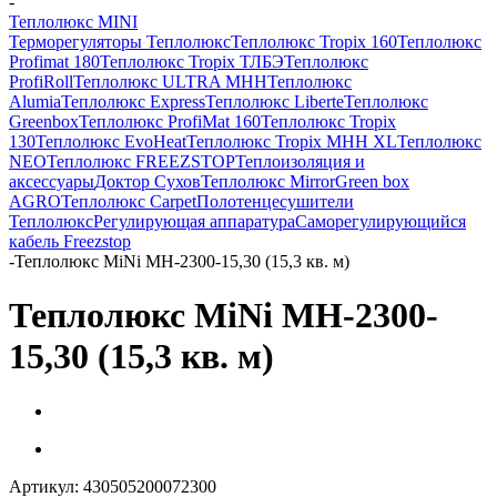
-
Теплолюкс MINI
Терморегуляторы Теплолюкс
Теплолюкс Tropix 160
Теплолюкс
Profimat 180
Теплолюкс Tropix ТЛБЭ
Теплолюкс
ProfiRoll
Теплолюкс ULTRA МНН
Теплолюкс
Alumia
Теплолюкс Express
Теплолюкс Liberte
Теплолюкс
Greenbox
Теплолюкс ProfiMat 160
Теплолюкс Tropix
130
Теплолюкс EvoHeat
Теплолюкс Tropix МНН XL
Теплолюкс
NEO
Теплолюкс FREEZSTOP
Теплоизоляция и
аксессуары
Доктор Сухов
Теплолюкс Mirror
Green box
AGRO
Теплолюкс Carpet
Полотенцесушители
Теплолюкс
Регулирующая аппаратура
Cаморегулирующийся
кабель Freezstop
-
Теплолюкс MiNi МН-2300-15,30 (15,3 кв. м)
Теплолюкс MiNi МН-2300-
15,30 (15,3 кв. м)
Артикул:
430505200072300