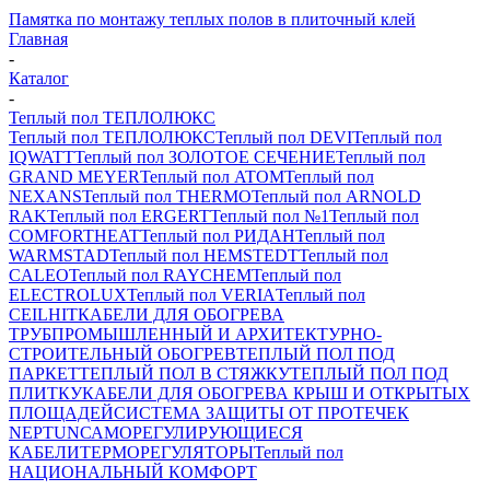
Памятка по монтажу теплых полов в плиточный клей
Главная
-
Каталог
-
Теплый пол ТЕПЛОЛЮКС
Теплый пол ТЕПЛОЛЮКС
Теплый пол DEVI
Теплый пол
IQWATT
Теплый пол ЗОЛОТОЕ СЕЧЕНИЕ
Теплый пол
GRAND MEYER
Теплый пол ATOM
Теплый пол
NEXANS
Теплый пол THERMO
Теплый пол ARNOLD
RAK
Теплый пол ERGERT
Теплый пол №1
Теплый пол
COMFORTHEAT
Теплый пол РИДАН
Теплый пол
WARMSTAD
Теплый пол HEMSTEDT
Теплый пол
CALEO
Теплый пол RAYCHEM
Теплый пол
ELECTROLUX
Теплый пол VERIA
Теплый пол
CEILHIT
КАБЕЛИ ДЛЯ ОБОГРЕВА
ТРУБ
ПРОМЫШЛЕННЫЙ И АРХИТЕКТУРНО-
СТРОИТЕЛЬНЫЙ ОБОГРЕВ
ТЕПЛЫЙ ПОЛ ПОД
ПАРКЕТ
ТЕПЛЫЙ ПОЛ В СТЯЖКУ
ТЕПЛЫЙ ПОЛ ПОД
ПЛИТКУ
КАБЕЛИ ДЛЯ ОБОГРЕВА КРЫШ И ОТКРЫТЫХ
ПЛОЩАДЕЙ
СИСТЕМА ЗАЩИТЫ ОТ ПРОТЕЧЕК
NEPTUN
САМОРЕГУЛИРУЮЩИЕСЯ
КАБЕЛИ
ТЕРМОРЕГУЛЯТОРЫ
Теплый пол
НАЦИОНАЛЬНЫЙ КОМФОРТ