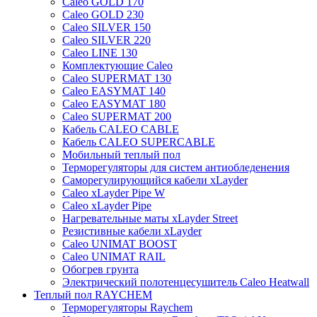
Caleo GOLD 170
Caleo GOLD 230
Caleo SILVER 150
Caleo SILVER 220
Caleo LINE 130
Комплектующие Caleo
Caleo SUPERMAT 130
Caleo EASYMAT 140
Caleo EASYMAT 180
Caleo SUPERMAT 200
Кабель CALEO CABLE
Кабель CALEO SUPERCABLE
Мобильный теплый пол
Терморегуляторы для систем антиобледенения
Саморегулирующийся кабели xLayder
Caleo xLayder Pipe W
Caleo xLayder Pipe
Нагревательные маты xLayder Street
Резистивные кабели xLayder
Caleo UNIMAT BOOST
Caleo UNIMAT RAIL
Обогрев грунта
Электрический полотенцесушитель Caleo Heatwall
Теплый пол RAYCHEM
Терморегуляторы Raychem