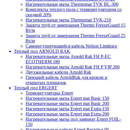
Нагревательные маты Thermomat TVK BL-300
Комплекты теплого пола с терморегулятором со
скидкой 20%
Нагревательные маты Thermomat TVK-210
Защита труб от замерзания Thermo FreezeGuard 15
Вт/м
Защита труб от замерзания Thermo FreezeGuard 25
Вт/м
Саморегулирующийся кабель Nelson Limitrace
Теплый пол ARNOLD RAK
Нагревательные маты Arnold Rak FH P-EC
ECOTHERM 180
Нагревательные маты Arnold Rak FH P VIP 200
Двухжильные кабели Arnold Rak
Греющий кабель ArnoldRak для кровли и
открытых площадок
Теплый пол ERGERT
Терморегуляторы Ergert
Нагревательные маты Ergert mat Basic 150
Нагревательные маты Ergert mat Basic 200
Нагревательные маты Ergert mat Extra-150
Нагревательные маты Ergert mat Extra-200
Нагревательные маты под ламинат Ergert FOIL-
150
Нагревательные кабели Ergert Resistive IN-