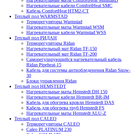
Нагревательные маты ComfortHeat MinimatD
Нагревательные кабели ComfortHeat SMC
Кабель ComfortHeat HTM2-CT
Теплый пол WARMSTAD
Терморегуляторы Warmstad
Нагревательные маты Warmstad WSM
Нагревательные кабели Warmstad WSS
Теплый пол РИДАН
Терморегуляторы Ridan
Нагревательный мат Ridan TF-150
Нагревательный мат Ridan TF-200
Саморегулирующийся нагревательный кабель
Ridan Pipeheat-15
Кабель для системы антиобледенения Ridan Snow-
30
Блоки управления Ridan
Теплый пол HEMSTEDT
Нагревательные маты Hemstedt DH 150
Нагревательные кабели Hemstedt BR-IM
Кабель для обогрева кровли Hemstedt DAS
Кабель для обогрева труб Hemstedt FS
Нагревательные маты Hemstedt ALU-Z
Теплый пол CALEO
Терморегуляторы CALEO
Caleo PLATINUM 230