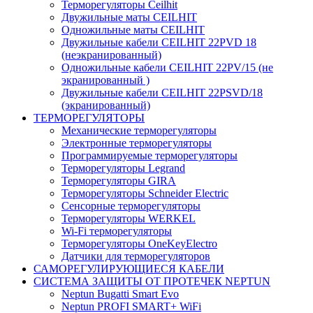
Терморегуляторы Ceilhit
Двужильные маты CEILHIT
Одножильные маты CEILHIT
Двужильные кабели CEILHIT 22PVD 18
(неэкранированный)
Одножильные кабели CEILHIT 22PV/15 (не
экранированный )
Двужильные кабели CEILHIT 22PSVD/18
(экранированный)
ТЕРМОРЕГУЛЯТОРЫ
Механические терморегуляторы
Электронные терморегуляторы
Программируемые терморегуляторы
Терморегуляторы Legrand
Терморегуляторы GIRA
Терморегуляторы Schneider Electric
Сенсорные терморегуляторы
Терморегуляторы WERKEL
Wi-Fi терморегуляторы
Терморегуляторы OneKeyElectro
Датчики для терморегуляторов
САМОРЕГУЛИРУЮЩИЕСЯ КАБЕЛИ
СИСТЕМА ЗАЩИТЫ ОТ ПРОТЕЧЕК NEPTUN
Neptun Bugatti Smart Evo
Neptun PROFI SMART+ WiFi