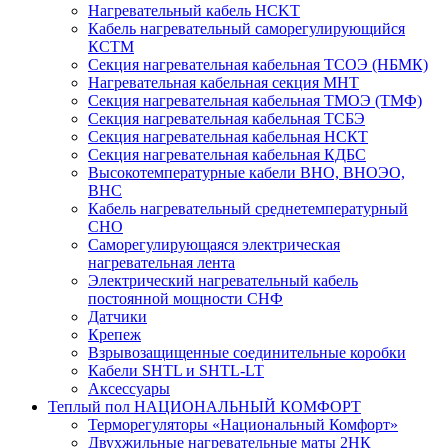
Нагревательный кабель НCKТ
Кабель нагревательный саморегулирующийся
КСТМ
Секция нагревательная кабельная ТСОЭ (НБМК)
Нагревательная кабельная секция МНТ
Секция нагревательная кабельная ТМОЭ (ТМФ)
Секция нагревательная кабельная ТСБЭ
Секция нагревательная кабельная НСКТ
Секция нагревательная кабельная КДБС
Высокотемпературные кабели ВНО, ВНОЭО,
ВНС
Кабель нагревательный среднетемпературный
СНО
Саморегулирующаяся электрическая
нагревательная лента
Электрический нагревательный кабель
постоянной мощности СНФ
Датчики
Крепеж
Взрывозащищенные соединительные коробки
Кабели SHTL и SHTL-LT
Аксессуары
Теплый пол НАЦИОНАЛЬНЫЙ КОМФОРТ
Терморегуляторы «Национальный Комфорт»
Двухжильные нагревательные маты 2НК