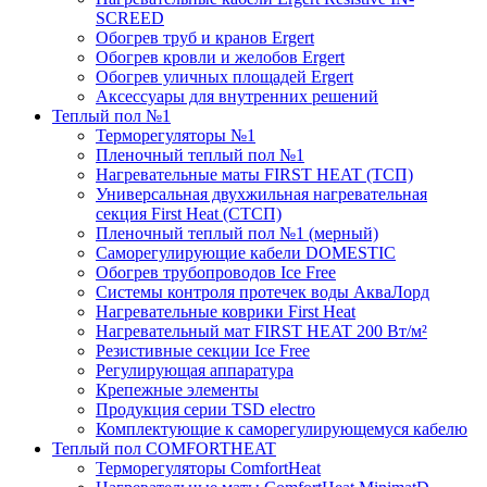
SCREED
Обогрев труб и кранов Ergert
Обогрев кровли и желобов Ergert
Обогрев уличных площадей Ergert
Аксессуары для внутренних решений
Теплый пол №1
Терморегуляторы №1
Пленочный теплый пол №1
Нагревательные маты FIRST HEAT (ТСП)
Универсальная двухжильная нагревательная
секция First Heat (СТСП)
Пленочный теплый пол №1 (мерный)
Саморегулирующие кабели DOMESTIC
Обогрев трубопроводов Ice Free
Системы контроля протечек воды АкваЛорд
Нагревательные коврики First Heat
Нагревательный мат FIRST HEAT 200 Вт/м²
Резистивные секции Ice Free
Регулирующая аппаратура
Крепежные элементы
Продукция серии TSD electro
Комплектующие к саморегулирующемуся кабелю
Теплый пол COMFORTHEAT
Терморегуляторы ComfortHeat