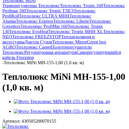
Теплолюкс MINI
Терморегуляторы Теплолюкс
Теплолюкс Tropix 160
Теплолюкс
Profimat 180
Теплолюкс Tropix ТЛБЭ
Теплолюкс
ProfiRoll
Теплолюкс ULTRA МНН
Теплолюкс
Alumia
Теплолюкс Express
Теплолюкс Liberte
Теплолюкс
Greenbox
Теплолюкс ProfiMat 160
Теплолюкс Tropix
130
Теплолюкс EvoHeat
Теплолюкс Tropix МНН XL
Теплолюкс
NEO
Теплолюкс FREEZSTOP
Теплоизоляция и
аксессуары
Доктор Сухов
Теплолюкс Mirror
Green box
AGRO
Теплолюкс Carpet
Полотенцесушители
Теплолюкс
Регулирующая аппаратура
Cаморегулирующийся
кабель Freezstop
-
Теплолюкс MiNi МН-155-1,00 (1,0 кв. м)
Теплолюкс MiNi МН-155-1,00
(1,0 кв. м)
Артикул:
430505200070155