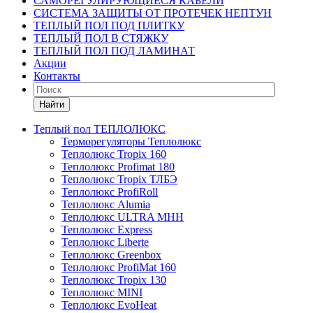
САМОРЕГУЛИРУЮЩИЕСЯ КАБЕЛИ
СИСТЕМА ЗАЩИТЫ ОТ ПРОТЕЧЕК НЕПТУН
ТЕПЛЫЙ ПОЛ ПОД ПЛИТКУ
ТЕПЛЫЙ ПОЛ В СТЯЖКУ
ТЕПЛЫЙ ПОЛ ПОД ЛАМИНАТ
Акции
Контакты
Найти
Теплый пол ТЕПЛОЛЮКС
Терморегуляторы Теплолюкс
Теплолюкс Tropix 160
Теплолюкс Profimat 180
Теплолюкс Tropix ТЛБЭ
Теплолюкс ProfiRoll
Теплолюкс Alumia
Теплолюкс ULTRA МНН
Теплолюкс Express
Теплолюкс Liberte
Теплолюкс Greenbox
Теплолюкс ProfiMat 160
Теплолюкс Tropix 130
Теплолюкс MINI
Теплолюкс EvoHeat