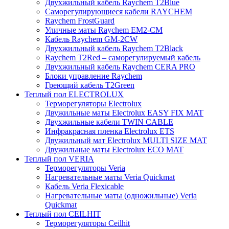
Двухжильный кабель Raychem T2Blue
Саморегулирующиеся кабели RAYCHEM
Raychem FrostGuard
Уличные маты Raychem EM2-CM
Кабель Raychem GM-2CW
Двухжильный кабель Raychem T2Black
Raychem T2Red – саморегулируемый кабель
Двухжильный кабель Raychem CERA PRO
Блоки управление Raychem
Греющий кабель T2Green
Теплый пол ELECTROLUX
Терморегуляторы Electrolux
Двужильные маты Electrolux EASY FIX MAT
Двухжильные кабели TWIN CABLE
Инфракрасная пленка Electrolux ETS
Двужильный мат Electrolux MULTI SIZE MAT
Двужильные маты Electrolux ECO MAT
Теплый пол VERIA
Терморегуляторы Veria
Нагревательные маты Veria Quickmat
Кабель Veria Flexicable
Нагревательные маты (одножильные) Veria
Quickmat
Теплый пол CEILHIT
Терморегуляторы Ceilhit