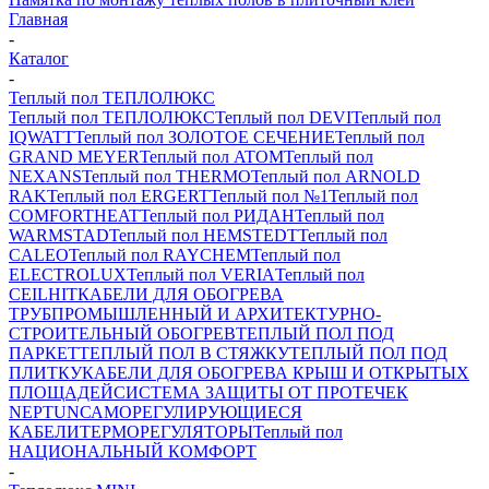
Главная
-
Каталог
-
Теплый пол ТЕПЛОЛЮКС
Теплый пол ТЕПЛОЛЮКС
Теплый пол DEVI
Теплый пол
IQWATT
Теплый пол ЗОЛОТОЕ СЕЧЕНИЕ
Теплый пол
GRAND MEYER
Теплый пол ATOM
Теплый пол
NEXANS
Теплый пол THERMO
Теплый пол ARNOLD
RAK
Теплый пол ERGERT
Теплый пол №1
Теплый пол
COMFORTHEAT
Теплый пол РИДАН
Теплый пол
WARMSTAD
Теплый пол HEMSTEDT
Теплый пол
CALEO
Теплый пол RAYCHEM
Теплый пол
ELECTROLUX
Теплый пол VERIA
Теплый пол
CEILHIT
КАБЕЛИ ДЛЯ ОБОГРЕВА
ТРУБ
ПРОМЫШЛЕННЫЙ И АРХИТЕКТУРНО-
СТРОИТЕЛЬНЫЙ ОБОГРЕВ
ТЕПЛЫЙ ПОЛ ПОД
ПАРКЕТ
ТЕПЛЫЙ ПОЛ В СТЯЖКУ
ТЕПЛЫЙ ПОЛ ПОД
ПЛИТКУ
КАБЕЛИ ДЛЯ ОБОГРЕВА КРЫШ И ОТКРЫТЫХ
ПЛОЩАДЕЙ
СИСТЕМА ЗАЩИТЫ ОТ ПРОТЕЧЕК
NEPTUN
САМОРЕГУЛИРУЮЩИЕСЯ
КАБЕЛИ
ТЕРМОРЕГУЛЯТОРЫ
Теплый пол
НАЦИОНАЛЬНЫЙ КОМФОРТ
-