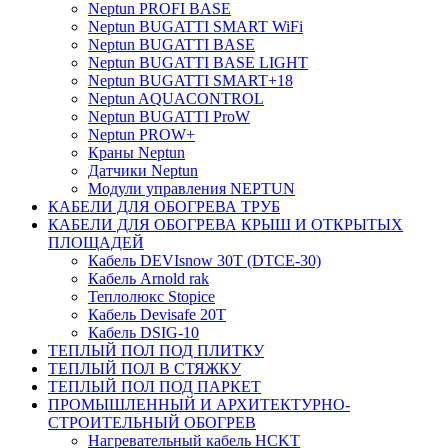
Neptun PROFI BASE
Neptun BUGATTI SMART WiFi
Neptun BUGATTI BASE
Neptun BUGATTI BASE LIGHT
Neptun BUGATTI SMART+18
Neptun AQUACONTROL
Neptun BUGATTI ProW
Neptun PROW+
Краны Neptun
Датчики Neptun
Модули управления NEPTUN
КАБЕЛИ ДЛЯ ОБОГРЕВА ТРУБ
КАБЕЛИ ДЛЯ ОБОГРЕВА КРЫШ И ОТКРЫТЫХ
ПЛОЩАДЕЙ
Кабель DEVIsnow 30Т (DTCE-30)
Кабель Arnold rak
Теплолюкс Stopice
Кабель Devisafe 20T
Кабель DSIG-10
ТЕПЛЫЙ ПОЛ ПОД ПЛИТКУ
ТЕПЛЫЙ ПОЛ В СТЯЖКУ
ТЕПЛЫЙ ПОЛ ПОД ПАРКЕТ
ПРОМЫШЛЕННЫЙ И АРХИТЕКТУРНО-
СТРОИТЕЛЬНЫЙ ОБОГРЕВ
Нагревательный кабель НCKТ