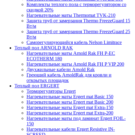
Комплекты теплого пола с терморегулятором со
скидкой 20%
Нагревательные маты Thermomat TVK-210
Защита труб от замерзания Thermo FreezeGuard 15
Вт/м
Защита труб от замерзания Thermo FreezeGuard 25
Вт/м
Саморегулирующийся кабель Nelson Limitrace
Теплый пол ARNOLD RAK
Нагревательные маты Arnold Rak FH P-EC
ECOTHERM 180
Нагревательные маты Arnold Rak FH P VIP 200
Двухжильные кабели Arnold Rak
Греющий кабель ArnoldRak для кровли и
открытых площадок
Теплый пол ERGERT
Терморегуляторы Ergert
Нагревательные маты Ergert mat Basic 150
Нагревательные маты Ergert mat Basic 200
Нагревательные маты Ergert mat Extra-150
Нагревательные маты Ergert mat Extra-200
Нагревательные маты под ламинат Ergert FOIL-
150
Нагревательные кабели Ergert Resistive IN-
SCREED