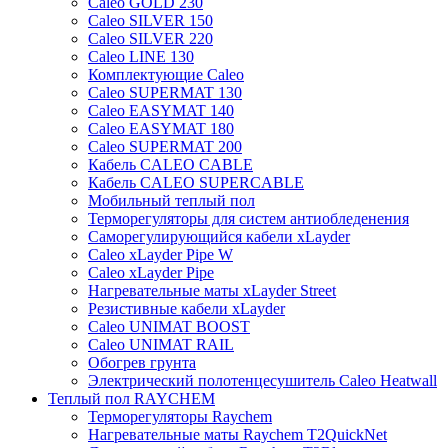
Caleo GOLD 230
Caleo SILVER 150
Caleo SILVER 220
Caleo LINE 130
Комплектующие Caleo
Caleo SUPERMAT 130
Caleo EASYMAT 140
Caleo EASYMAT 180
Caleo SUPERMAT 200
Кабель CALEO CABLE
Кабель CALEO SUPERCABLE
Мобильный теплый пол
Терморегуляторы для систем антиобледенения
Саморегулирующийся кабели xLayder
Caleo xLayder Pipe W
Caleo xLayder Pipe
Нагревательные маты xLayder Street
Резистивные кабели xLayder
Caleo UNIMAT BOOST
Caleo UNIMAT RAIL
Обогрев грунта
Электрический полотенцесушитель Caleo Heatwall
Теплый пол RAYCHEM
Терморегуляторы Raychem
Нагревательные маты Raychem T2QuickNet