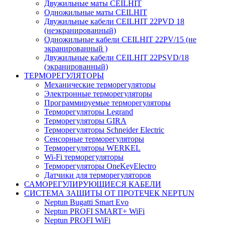
Двужильные маты CEILHIT
Одножильные маты CEILHIT
Двужильные кабели CEILHIT 22PVD 18
(неэкранированный)
Одножильные кабели CEILHIT 22PV/15 (не
экранированный )
Двужильные кабели CEILHIT 22PSVD/18
(экранированный)
ТЕРМОРЕГУЛЯТОРЫ
Механические терморегуляторы
Электронные терморегуляторы
Программируемые терморегуляторы
Терморегуляторы Legrand
Терморегуляторы GIRA
Терморегуляторы Schneider Electric
Сенсорные терморегуляторы
Терморегуляторы WERKEL
Wi-Fi терморегуляторы
Терморегуляторы OneKeyElectro
Датчики для терморегуляторов
САМОРЕГУЛИРУЮЩИЕСЯ КАБЕЛИ
СИСТЕМА ЗАЩИТЫ ОТ ПРОТЕЧЕК NEPTUN
Neptun Bugatti Smart Evo
Neptun PROFI SMART+ WiFi
Neptun PROFI WiFi