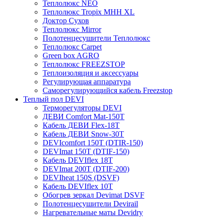
Теплолюкс NEO
Теплолюкс Tropix МНН XL
Доктор Сухов
Теплолюкс Mirror
Полотенцесушители Теплолюкс
Теплолюкс Carpet
Green box AGRO
Теплолюкс FREEZSTOP
Теплоизоляция и аксессуары
Регулирующая аппаратура
Cаморегулирующийся кабель Freezstop
Теплый пол DEVI
Терморегуляторы DEVI
ДЕВИ Comfort Mat-150T
Кабель ДЕВИ Flex-18T
Кабель ДЕВИ Snow-30T
DEVIcomfort 150T (DTIR-150)
DEVImat 150T (DTIF-150)
Кабель DEVIflex 18T
DEVImat 200T (DTIF-200)
DEVIheat 150S (DSVF)
Кабель DEVIflex 10T
Обогрев зеркал Devimat DSVF
Полотенцесушители Devirail
Нагревательные маты Devidry