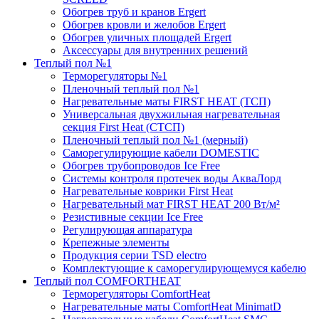
Обогрев труб и кранов Ergert
Обогрев кровли и желобов Ergert
Обогрев уличных площадей Ergert
Аксессуары для внутренних решений
Теплый пол №1
Терморегуляторы №1
Пленочный теплый пол №1
Нагревательные маты FIRST HEAT (ТСП)
Универсальная двухжильная нагревательная
секция First Heat (СТСП)
Пленочный теплый пол №1 (мерный)
Саморегулирующие кабели DOMESTIC
Обогрев трубопроводов Ice Free
Системы контроля протечек воды АкваЛорд
Нагревательные коврики First Heat
Нагревательный мат FIRST HEAT 200 Вт/м²
Резистивные секции Ice Free
Регулирующая аппаратура
Крепежные элементы
Продукция серии TSD electro
Комплектующие к саморегулирующемуся кабелю
Теплый пол COMFORTHEAT
Терморегуляторы ComfortHeat
Нагревательные маты ComfortHeat MinimatD