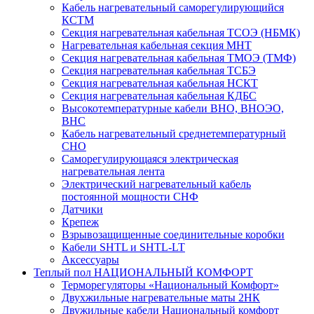
Кабель нагревательный саморегулирующийся
КСТМ
Секция нагревательная кабельная ТСОЭ (НБМК)
Нагревательная кабельная секция МНТ
Секция нагревательная кабельная ТМОЭ (ТМФ)
Секция нагревательная кабельная ТСБЭ
Секция нагревательная кабельная НСКТ
Секция нагревательная кабельная КДБС
Высокотемпературные кабели ВНО, ВНОЭО,
ВНС
Кабель нагревательный среднетемпературный
СНО
Саморегулирующаяся электрическая
нагревательная лента
Электрический нагревательный кабель
постоянной мощности СНФ
Датчики
Крепеж
Взрывозащищенные соединительные коробки
Кабели SHTL и SHTL-LT
Аксессуары
Теплый пол НАЦИОНАЛЬНЫЙ КОМФОРТ
Терморегуляторы «Национальный Комфорт»
Двухжильные нагревательные маты 2НК
Двужильные кабели Национальный комфорт