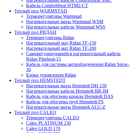
Нагревательные кабели ComfortHeat SMC
Кабель ComfortHeat HTM2-CT
Теплый пол WARMSTAD
Терморегуляторы Warmstad
Нагревательные маты Warmstad WSM
Нагревательные кабели Warmstad WSS
Теплый пол РИДАН
Терморегуляторы Ridan
Нагревательный мат Ridan TF-150
Нагревательный мат Ridan TF-200
Саморегулирующийся нагревательный кабель
Ridan Pipeheat-15
Кабель для системы антиобледенения Ridan Snow-
30
Блоки управления Ridan
Теплый пол HEMSTEDT
Нагревательные маты Hemstedt DH 150
Нагревательные кабели Hemstedt BR-IM
Кабель для обогрева кровли Hemstedt DAS
Кабель для обогрева труб Hemstedt FS
Нагревательные маты Hemstedt ALU-Z
Теплый пол CALEO
Терморегуляторы CALEO
Caleo PLATINUM 230
Caleo GOLD 170