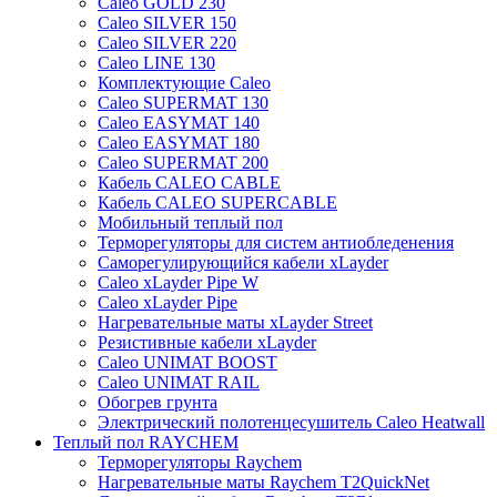
Caleo GOLD 230
Caleo SILVER 150
Caleo SILVER 220
Caleo LINE 130
Комплектующие Caleo
Caleo SUPERMAT 130
Caleo EASYMAT 140
Caleo EASYMAT 180
Caleo SUPERMAT 200
Кабель CALEO CABLE
Кабель CALEO SUPERCABLE
Мобильный теплый пол
Терморегуляторы для систем антиобледенения
Саморегулирующийся кабели xLayder
Caleo xLayder Pipe W
Caleo xLayder Pipe
Нагревательные маты xLayder Street
Резистивные кабели xLayder
Caleo UNIMAT BOOST
Caleo UNIMAT RAIL
Обогрев грунта
Электрический полотенцесушитель Caleo Heatwall
Теплый пол RAYCHEM
Терморегуляторы Raychem
Нагревательные маты Raychem T2QuickNet