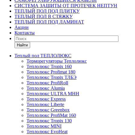
САМОРЕГУЛИРУЮЩИЕСЯ КАБЕЛИ
СИСТЕМА ЗАЩИТЫ ОТ ПРОТЕЧЕК НЕПТУН
ТЕПЛЫЙ ПОЛ ПОД ПЛИТКУ
ТЕПЛЫЙ ПОЛ В СТЯЖКУ
ТЕПЛЫЙ ПОЛ ПОД ЛАМИНАТ
Акции
Контакты
Найти
Теплый пол ТЕПЛОЛЮКС
Терморегуляторы Теплолюкс
Теплолюкс Tropix 160
Теплолюкс Profimat 180
Теплолюкс Tropix ТЛБЭ
Теплолюкс ProfiRoll
Теплолюкс Alumia
Теплолюкс ULTRA МНН
Теплолюкс Express
Теплолюкс Liberte
Теплолюкс Greenbox
Теплолюкс ProfiMat 160
Теплолюкс Tropix 130
Теплолюкс MINI
Теплолюкс EvoHeat