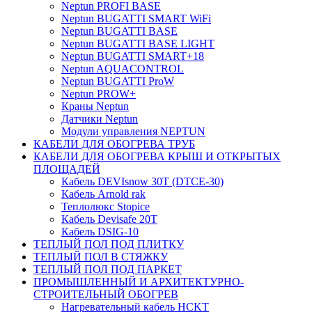
Neptun PROFI BASE
Neptun BUGATTI SMART WiFi
Neptun BUGATTI BASE
Neptun BUGATTI BASE LIGHT
Neptun BUGATTI SMART+18
Neptun AQUACONTROL
Neptun BUGATTI ProW
Neptun PROW+
Краны Neptun
Датчики Neptun
Модули управления NEPTUN
КАБЕЛИ ДЛЯ ОБОГРЕВА ТРУБ
КАБЕЛИ ДЛЯ ОБОГРЕВА КРЫШ И ОТКРЫТЫХ
ПЛОЩАДЕЙ
Кабель DEVIsnow 30Т (DTCE-30)
Кабель Arnold rak
Теплолюкс Stopice
Кабель Devisafe 20T
Кабель DSIG-10
ТЕПЛЫЙ ПОЛ ПОД ПЛИТКУ
ТЕПЛЫЙ ПОЛ В СТЯЖКУ
ТЕПЛЫЙ ПОЛ ПОД ПАРКЕТ
ПРОМЫШЛЕННЫЙ И АРХИТЕКТУРНО-
СТРОИТЕЛЬНЫЙ ОБОГРЕВ
Нагревательный кабель НCKТ