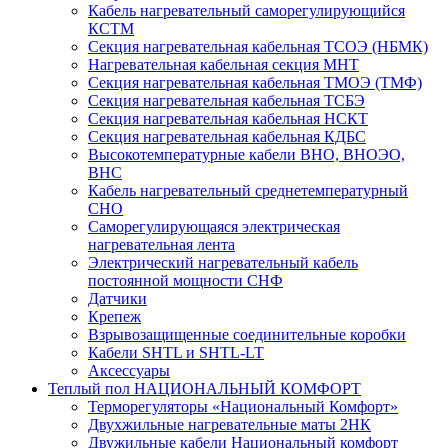
Кабель нагревательный саморегулирующийся
КСТМ
Секция нагревательная кабельная ТСОЭ (НБМК)
Нагревательная кабельная секция МНТ
Секция нагревательная кабельная ТМОЭ (ТМФ)
Секция нагревательная кабельная ТСБЭ
Секция нагревательная кабельная НСКТ
Секция нагревательная кабельная КДБС
Высокотемпературные кабели ВНО, ВНОЭО,
ВНС
Кабель нагревательный среднетемпературный
СНО
Саморегулирующаяся электрическая
нагревательная лента
Электрический нагревательный кабель
постоянной мощности СНФ
Датчики
Крепеж
Взрывозащищенные соединительные коробки
Кабели SHTL и SHTL-LT
Аксессуары
Теплый пол НАЦИОНАЛЬНЫЙ КОМФОРТ
Терморегуляторы «Национальный Комфорт»
Двухжильные нагревательные маты 2НК
Двужильные кабели Национальный комфорт