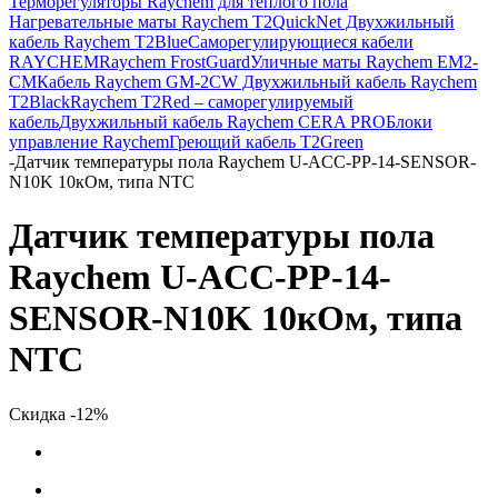
Терморегуляторы Raychem для теплого пола
Нагревательные маты Raychem T2QuickNet
Двухжильный
кабель Raychem T2Blue
Саморегулирующиеся кабели
RAYCHEM
Raychem FrostGuard
Уличные маты Raychem EM2-
CM
Кабель Raychem GM-2CW
Двухжильный кабель Raychem
T2Black
Raychem T2Red – саморегулируемый
кабель
Двухжильный кабель Raychem CERA PRO
Блоки
управление Raychem
Греющий кабель T2Green
-
Датчик температуры пола Raychem U-ACC-PP-14-SENSOR-
N10K 10кОм, типа NTC
Датчик температуры пола
Raychem U-ACC-PP-14-
SENSOR-N10K 10кОм, типа
NTC
Скидка -12%