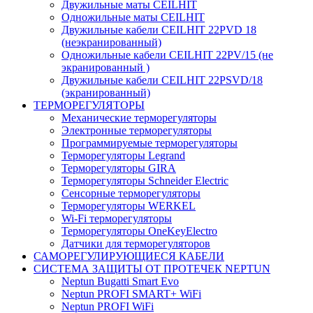
Двужильные маты CEILHIT
Одножильные маты CEILHIT
Двужильные кабели CEILHIT 22PVD 18
(неэкранированный)
Одножильные кабели CEILHIT 22PV/15 (не
экранированный )
Двужильные кабели CEILHIT 22PSVD/18
(экранированный)
ТЕРМОРЕГУЛЯТОРЫ
Механические терморегуляторы
Электронные терморегуляторы
Программируемые терморегуляторы
Терморегуляторы Legrand
Терморегуляторы GIRA
Терморегуляторы Schneider Electric
Сенсорные терморегуляторы
Терморегуляторы WERKEL
Wi-Fi терморегуляторы
Терморегуляторы OneKeyElectro
Датчики для терморегуляторов
САМОРЕГУЛИРУЮЩИЕСЯ КАБЕЛИ
СИСТЕМА ЗАЩИТЫ ОТ ПРОТЕЧЕК NEPTUN
Neptun Bugatti Smart Evo
Neptun PROFI SMART+ WiFi
Neptun PROFI WiFi