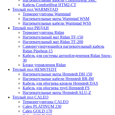
Нагревательные кабели ComfortHeat SMC
Кабель ComfortHeat HTM2-CT
Теплый пол WARMSTAD
Терморегуляторы Warmstad
Нагревательные маты Warmstad WSM
Нагревательные кабели Warmstad WSS
Теплый пол РИДАН
Терморегуляторы Ridan
Нагревательный мат Ridan TF-150
Нагревательный мат Ridan TF-200
Саморегулирующийся нагревательный кабель
Ridan Pipeheat-15
Кабель для системы антиобледенения Ridan Snow-
30
Блоки управления Ridan
Теплый пол HEMSTEDT
Нагревательные маты Hemstedt DH 150
Нагревательные кабели Hemstedt BR-IM
Кабель для обогрева кровли Hemstedt DAS
Кабель для обогрева труб Hemstedt FS
Нагревательные маты Hemstedt ALU-Z
Теплый пол CALEO
Терморегуляторы CALEO
Caleo PLATINUM 230
Caleo GOLD 170