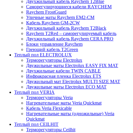
Двухжильный кабель Raychem T2Blue
Саморегулирующиеся кабели RAYCHEM
Raychem FrostGuard
Уличные маты Raychem EM2-CM
Кабель Raychem GM-2CW
Двухжильный кабель Raychem T2Black
Raychem T2Red – саморегулируемый кабель
Двухжильный кабель Raychem CERA PRO
Блоки управление Raychem
Греющий кабель T2Green
Теплый пол ELECTROLUX
Терморегуляторы Electrolux
Двужильные маты Electrolux EASY FIX MAT
Двухжильные кабели TWIN CABLE
Инфракрасная пленка Electrolux ETS
Двужильный мат Electrolux MULTI SIZE MAT
Двужильные маты Electrolux ECO MAT
Теплый пол VERIA
Терморегуляторы Veria
Нагревательные маты Veria Quickmat
Кабель Veria Flexicable
Нагревательные маты (одножильные) Veria
Quickmat
Теплый пол CEILHIT
Терморегуляторы Ceilhit