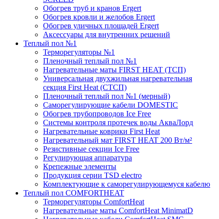
Обогрев труб и кранов Ergert
Обогрев кровли и желобов Ergert
Обогрев уличных площадей Ergert
Аксессуары для внутренних решений
Теплый пол №1
Терморегуляторы №1
Пленочный теплый пол №1
Нагревательные маты FIRST HEAT (ТСП)
Универсальная двухжильная нагревательная
секция First Heat (СТСП)
Пленочный теплый пол №1 (мерный)
Саморегулирующие кабели DOMESTIC
Обогрев трубопроводов Ice Free
Системы контроля протечек воды АкваЛорд
Нагревательные коврики First Heat
Нагревательный мат FIRST HEAT 200 Вт/м²
Резистивные секции Ice Free
Регулирующая аппаратура
Крепежные элементы
Продукция серии TSD electro
Комплектующие к саморегулирующемуся кабелю
Теплый пол COMFORTHEAT
Терморегуляторы ComfortHeat
Нагревательные маты ComfortHeat MinimatD