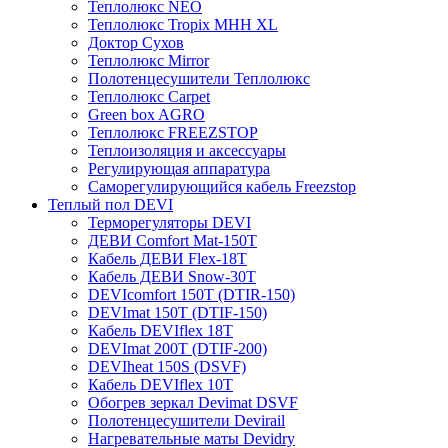
Теплолюкс NEO
Теплолюкс Tropix МНН XL
Доктор Сухов
Теплолюкс Mirror
Полотенцесушители Теплолюкс
Теплолюкс Carpet
Green box AGRO
Теплолюкс FREEZSTOP
Теплоизоляция и аксессуары
Регулирующая аппаратура
Cаморегулирующийся кабель Freezstop
Теплый пол DEVI
Терморегуляторы DEVI
ДЕВИ Comfort Mat-150T
Кабель ДЕВИ Flex-18T
Кабель ДЕВИ Snow-30T
DEVIcomfort 150T (DTIR-150)
DEVImat 150T (DTIF-150)
Кабель DEVIflex 18T
DEVImat 200T (DTIF-200)
DEVIheat 150S (DSVF)
Кабель DEVIflex 10T
Обогрев зеркал Devimat DSVF
Полотенцесушители Devirail
Нагревательные маты Devidry