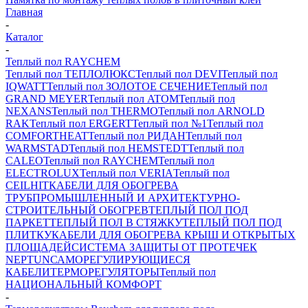
Главная
-
Каталог
-
Теплый пол RAYCHEM
Теплый пол ТЕПЛОЛЮКС
Теплый пол DEVI
Теплый пол
IQWATT
Теплый пол ЗОЛОТОЕ СЕЧЕНИЕ
Теплый пол
GRAND MEYER
Теплый пол ATOM
Теплый пол
NEXANS
Теплый пол THERMO
Теплый пол ARNOLD
RAK
Теплый пол ERGERT
Теплый пол №1
Теплый пол
COMFORTHEAT
Теплый пол РИДАН
Теплый пол
WARMSTAD
Теплый пол HEMSTEDT
Теплый пол
CALEO
Теплый пол RAYCHEM
Теплый пол
ELECTROLUX
Теплый пол VERIA
Теплый пол
CEILHIT
КАБЕЛИ ДЛЯ ОБОГРЕВА
ТРУБ
ПРОМЫШЛЕННЫЙ И АРХИТЕКТУРНО-
СТРОИТЕЛЬНЫЙ ОБОГРЕВ
ТЕПЛЫЙ ПОЛ ПОД
ПАРКЕТ
ТЕПЛЫЙ ПОЛ В СТЯЖКУ
ТЕПЛЫЙ ПОЛ ПОД
ПЛИТКУ
КАБЕЛИ ДЛЯ ОБОГРЕВА КРЫШ И ОТКРЫТЫХ
ПЛОЩАДЕЙ
СИСТЕМА ЗАЩИТЫ ОТ ПРОТЕЧЕК
NEPTUN
САМОРЕГУЛИРУЮЩИЕСЯ
КАБЕЛИ
ТЕРМОРЕГУЛЯТОРЫ
Теплый пол
НАЦИОНАЛЬНЫЙ КОМФОРТ
-