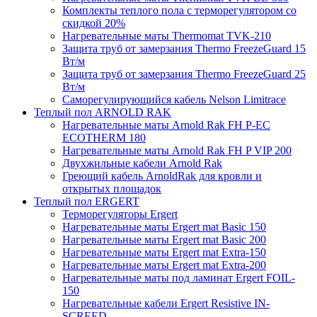
Комплекты теплого пола с терморегулятором со
скидкой 20%
Нагревательные маты Thermomat TVK-210
Защита труб от замерзания Thermo FreezeGuard 15
Вт/м
Защита труб от замерзания Thermo FreezeGuard 25
Вт/м
Саморегулирующийся кабель Nelson Limitrace
Теплый пол ARNOLD RAK
Нагревательные маты Arnold Rak FH P-EC
ECOTHERM 180
Нагревательные маты Arnold Rak FH P VIP 200
Двухжильные кабели Arnold Rak
Греющий кабель ArnoldRak для кровли и
открытых площадок
Теплый пол ERGERT
Терморегуляторы Ergert
Нагревательные маты Ergert mat Basic 150
Нагревательные маты Ergert mat Basic 200
Нагревательные маты Ergert mat Extra-150
Нагревательные маты Ergert mat Extra-200
Нагревательные маты под ламинат Ergert FOIL-
150
Нагревательные кабели Ergert Resistive IN-
SCREED