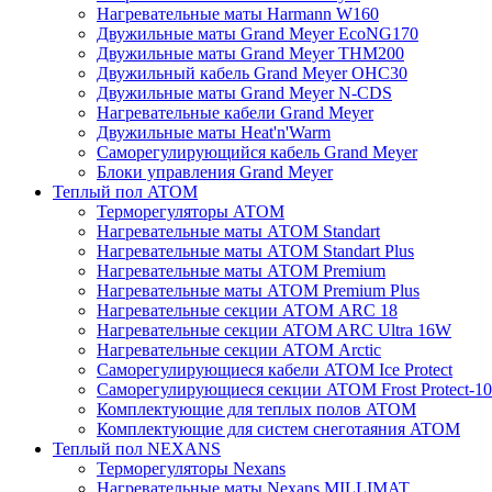
Нагревательные маты Harmann W160
Двужильные маты Grand Meyer EcoNG170
Двужильные маты Grand Meyer THM200
Двужильный кабель Grand Meyer OHC30
Двужильные маты Grand Meyer N-CDS
Нагревательные кабели Grand Meyer
Двужильные маты Heat'n'Warm
Саморегулирующийся кабель Grand Meyer
Блоки управления Grand Meyer
Теплый пол ATOM
Терморегуляторы АТОМ
Нагревательные маты АТОМ Standart
Нагревательные маты АТОМ Standart Plus
Нагревательные маты АТОМ Premium
Нагревательные маты АТОМ Premium Plus
Нагревательные секции АТОМ ARC 18
Нагревательные секции ATOM ARC Ultra 16W
Нагревательные секции АТОМ Arctic
Саморегулирующиеся кабели ATOM Ice Protect
Саморегулирующиеся секции ATOM Frost Protect-10
Комплектующие для теплых полов ATOM
Комплектующие для систем снеготаяния ATOM
Теплый пол NEXANS
Терморегуляторы Nexans
Нагревательные маты Nexans MILLIMAT