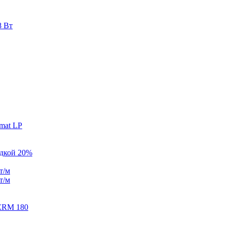
8 Вт
mat LP
идкой 20%
т/м
т/м
ERM 180