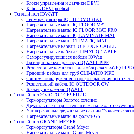
Блоки управления и датчики DEVI
Кабель DEVIpipeheat
Теплый пол IQWATT
Терморегуляторы IQ THERMOSTAT
Нагревательные маты IQ FLOOR MAT
Нагревательные маты IQ FLOOR MAT PRO
Нагревательные маты IQ LAMINATE MAT
Нагревательные маты CLIMATIQ MAT
Нагревательные кабели IQ FLOOR CABLE
Нагревательные кабели CLIMATIQ CABLE
Саморегулирующиеся кабели IQWatt
Греющий кабель для труб IQWATT PIPE
Резистивные комплекты для обогрева труб IQ PIP
Греющий кабель для труб CLIMATIQ PIPE
Система обнаружения и предотвращения протечек
Резистивный кабель IQ OUTDOOR CW
Блоки управления IQWATT
Теплый пол ЗОЛОТОЕ СЕЧЕНИЕ
Терморегуляторы Золотое сечение
Двужильные нагревательные маты "Золотое сечени
Универсальные двужильные секции "Золотое сечен
Нагревательные маты на фольге GS
Теплый пол GRAND MEYER
Терморегуляторы Grand Meyer
Нагревательные маты Grand Meyer