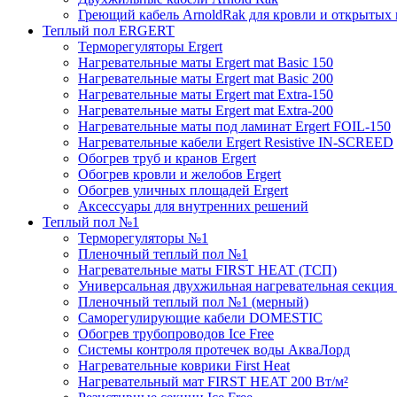
Греющий кабель ArnoldRak для кровли и открытых
Теплый пол ERGERT
Терморегуляторы Ergert
Нагревательные маты Ergert mat Basic 150
Нагревательные маты Ergert mat Basic 200
Нагревательные маты Ergert mat Extra-150
Нагревательные маты Ergert mat Extra-200
Нагревательные маты под ламинат Ergert FOIL-150
Нагревательные кабели Ergert Resistive IN-SCREED
Обогрев труб и кранов Ergert
Обогрев кровли и желобов Ergert
Обогрев уличных площадей Ergert
Аксессуары для внутренних решений
Теплый пол №1
Терморегуляторы №1
Пленочный теплый пол №1
Нагревательные маты FIRST HEAT (ТСП)
Универсальная двухжильная нагревательная секция 
Пленочный теплый пол №1 (мерный)
Саморегулирующие кабели DOMESTIC
Обогрев трубопроводов Ice Free
Системы контроля протечек воды АкваЛорд
Нагревательные коврики First Heat
Нагревательный мат FIRST HEAT 200 Вт/м²