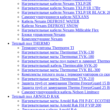
Нагревательные кабели Nexans TXLP/2R
Нагревательные кабели Nexans TXLP/1R 17Вт
Нагревательные кабели Nexans TXLP/1R BLACK 2
Саморегулирующиеся кабели NEXANS
Кабель Nexans DEFROST WATER
Кабели Nexans DEFROST SNOW
Нагревательные кабели Nexans Millicable Flex
Блоки управления Nexans
Комплектующие Nexans
Теплый пол THERMO
Терморегуляторы Thermoreg TI
Нагревательные маты Thermomat TVK-130
Нагревательные маты Thermomat TVK-180
Нагревательные маты под паркет и ламинат Thermo
Нагревательный кабель Thermocable SVK-20
Нагревательные маты Thermomat TVK BL-300
Комплекты теплого пола с терморегулятором со ск
Нагревательные маты Thermomat TVK-210
Защита труб от замерзания Thermo FreezeGuard 15 В
Защита труб от замерзания Thermo FreezeGuard 25 В
Саморегулирующийся кабель Nelson Limitrace
Теплый пол ARNOLD RAK
Нагревательные маты Arnold Rak FH P-EC ECOTH
Нагревательные маты Arnold Rak FH P VIP 200
Двухжильные кабели Arnold Rak