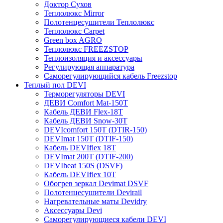
Доктор Сухов
Теплолюкс Mirror
Полотенцесушители Теплолюкс
Теплолюкс Carpet
Green box AGRO
Теплолюкс FREEZSTOP
Теплоизоляция и аксессуары
Регулирующая аппаратура
Cаморегулирующийся кабель Freezstop
Теплый пол DEVI
Терморегуляторы DEVI
ДЕВИ Comfort Mat-150T
Кабель ДЕВИ Flex-18T
Кабель ДЕВИ Snow-30T
DEVIcomfort 150T (DTIR-150)
DEVImat 150T (DTIF-150)
Кабель DEVIflex 18T
DEVImat 200T (DTIF-200)
DEVIheat 150S (DSVF)
Кабель DEVIflex 10T
Обогрев зеркал Devimat DSVF
Полотенцесушители Devirail
Нагревательные маты Devidry
Аксессуары Devi
Саморегулирующиеся кабели DEVI