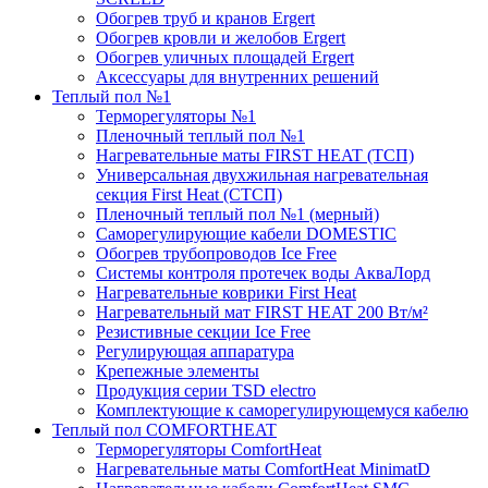
Обогрев труб и кранов Ergert
Обогрев кровли и желобов Ergert
Обогрев уличных площадей Ergert
Аксессуары для внутренних решений
Теплый пол №1
Терморегуляторы №1
Пленочный теплый пол №1
Нагревательные маты FIRST HEAT (ТСП)
Универсальная двухжильная нагревательная
секция First Heat (СТСП)
Пленочный теплый пол №1 (мерный)
Саморегулирующие кабели DOMESTIC
Обогрев трубопроводов Ice Free
Системы контроля протечек воды АкваЛорд
Нагревательные коврики First Heat
Нагревательный мат FIRST HEAT 200 Вт/м²
Резистивные секции Ice Free
Регулирующая аппаратура
Крепежные элементы
Продукция серии TSD electro
Комплектующие к саморегулирующемуся кабелю
Теплый пол COMFORTHEAT
Терморегуляторы ComfortHeat
Нагревательные маты ComfortHeat MinimatD