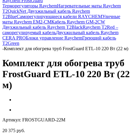
Raychem FrostGuard
Терморегуляторы Raychem
Нагревательные маты Raychem
T2QuickNet
Двухжильный кабель Raychem
T2Blue
Саморегулирующиеся кабели RAYCHEM
Уличные
маты Raychem EM2-CM
Кабель Raychem GM-2CW
Двухжильный кабель Raychem T2Black
Raychem T2Red –
саморегулируемый кабель
Двухжильный кабель Raychem
CERA PRO
Блоки управление Raychem
Греющий кабель
T2Green
-
Комплект для обогрева труб FrostGuard ETL-10 220 Вт (22 м)
Комплект для обогрева труб
FrostGuard ETL-10 220 Вт (22
м)
Артикул:
FROSTGUARD-22M
20 375
руб.