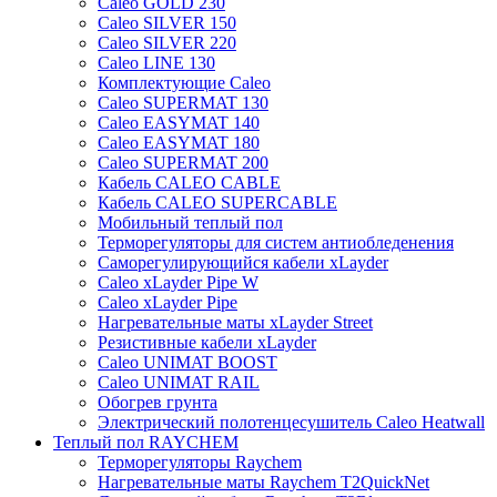
Caleo GOLD 230
Caleo SILVER 150
Caleo SILVER 220
Caleo LINE 130
Комплектующие Caleo
Caleo SUPERMAT 130
Caleo EASYMAT 140
Caleo EASYMAT 180
Caleo SUPERMAT 200
Кабель CALEO CABLE
Кабель CALEO SUPERCABLE
Мобильный теплый пол
Терморегуляторы для систем антиобледенения
Саморегулирующийся кабели xLayder
Caleo xLayder Pipe W
Caleo xLayder Pipe
Нагревательные маты xLayder Street
Резистивные кабели xLayder
Caleo UNIMAT BOOST
Caleo UNIMAT RAIL
Обогрев грунта
Электрический полотенцесушитель Caleo Heatwall
Теплый пол RAYCHEM
Терморегуляторы Raychem
Нагревательные маты Raychem T2QuickNet