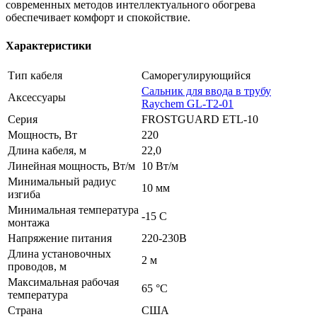
современных методов интеллектуального обогрева
обеспечивает комфорт и спокойствие.
Характеристики
Тип кабеля
Саморегулирующийся
Сальник для ввода в трубу
Аксессуары
Raychem GL-T2-01
Серия
FROSTGUARD ETL-10
Мощность, Вт
220
Длина кабеля, м
22,0
Линейная мощность, Вт/м
10 Вт/м
Минимальный радиус
10 мм
изгиба
Минимальная температура
-15 С
монтажа
Напряжение питания
220-230В
Длина установочных
2 м
проводов, м
Максимальная рабочая
65 °C
температура
Страна
США