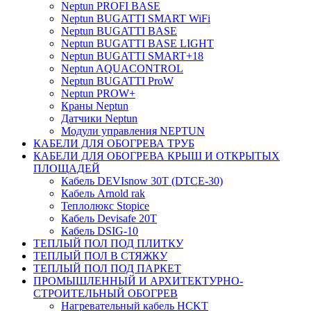
Neptun PROFI BASE
Neptun BUGATTI SMART WiFi
Neptun BUGATTI BASE
Neptun BUGATTI BASE LIGHT
Neptun BUGATTI SMART+18
Neptun AQUACONTROL
Neptun BUGATTI ProW
Neptun PROW+
Краны Neptun
Датчики Neptun
Модули управления NEPTUN
КАБЕЛИ ДЛЯ ОБОГРЕВА ТРУБ
КАБЕЛИ ДЛЯ ОБОГРЕВА КРЫШ И ОТКРЫТЫХ
ПЛОЩАДЕЙ
Кабель DEVIsnow 30Т (DTCE-30)
Кабель Arnold rak
Теплолюкс Stopice
Кабель Devisafe 20T
Кабель DSIG-10
ТЕПЛЫЙ ПОЛ ПОД ПЛИТКУ
ТЕПЛЫЙ ПОЛ В СТЯЖКУ
ТЕПЛЫЙ ПОЛ ПОД ПАРКЕТ
ПРОМЫШЛЕННЫЙ И АРХИТЕКТУРНО-
СТРОИТЕЛЬНЫЙ ОБОГРЕВ
Нагревательный кабель НCKТ