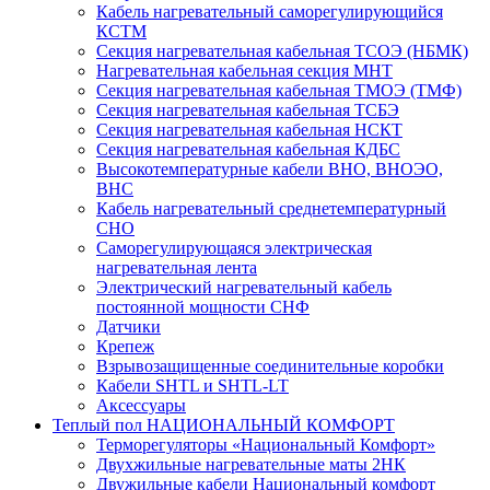
Кабель нагревательный саморегулирующийся
КСТМ
Секция нагревательная кабельная ТСОЭ (НБМК)
Нагревательная кабельная секция МНТ
Секция нагревательная кабельная ТМОЭ (ТМФ)
Секция нагревательная кабельная ТСБЭ
Секция нагревательная кабельная НСКТ
Секция нагревательная кабельная КДБС
Высокотемпературные кабели ВНО, ВНОЭО,
ВНС
Кабель нагревательный среднетемпературный
СНО
Саморегулирующаяся электрическая
нагревательная лента
Электрический нагревательный кабель
постоянной мощности СНФ
Датчики
Крепеж
Взрывозащищенные соединительные коробки
Кабели SHTL и SHTL-LT
Аксессуары
Теплый пол НАЦИОНАЛЬНЫЙ КОМФОРТ
Терморегуляторы «Национальный Комфорт»
Двухжильные нагревательные маты 2НК
Двужильные кабели Национальный комфорт