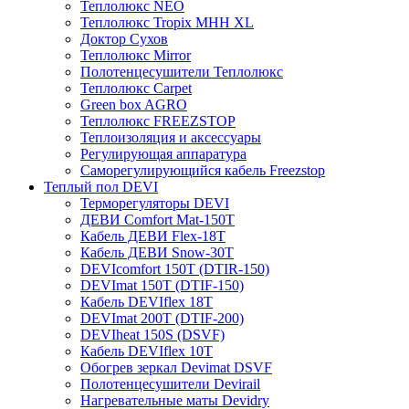
Теплолюкс NEO
Теплолюкс Tropix МНН XL
Доктор Сухов
Теплолюкс Mirror
Полотенцесушители Теплолюкс
Теплолюкс Carpet
Green box AGRO
Теплолюкс FREEZSTOP
Теплоизоляция и аксессуары
Регулирующая аппаратура
Cаморегулирующийся кабель Freezstop
Теплый пол DEVI
Терморегуляторы DEVI
ДЕВИ Comfort Mat-150T
Кабель ДЕВИ Flex-18T
Кабель ДЕВИ Snow-30T
DEVIcomfort 150T (DTIR-150)
DEVImat 150T (DTIF-150)
Кабель DEVIflex 18T
DEVImat 200T (DTIF-200)
DEVIheat 150S (DSVF)
Кабель DEVIflex 10T
Обогрев зеркал Devimat DSVF
Полотенцесушители Devirail
Нагревательные маты Devidry