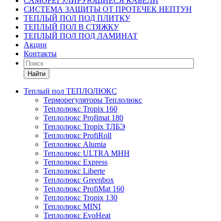
САМОРЕГУЛИРУЮЩИЕСЯ КАБЕЛИ
СИСТЕМА ЗАЩИТЫ ОТ ПРОТЕЧЕК НЕПТУН
ТЕПЛЫЙ ПОЛ ПОД ПЛИТКУ
ТЕПЛЫЙ ПОЛ В СТЯЖКУ
ТЕПЛЫЙ ПОЛ ПОД ЛАМИНАТ
Акции
Контакты
Найти
Теплый пол ТЕПЛОЛЮКС
Терморегуляторы Теплолюкс
Теплолюкс Tropix 160
Теплолюкс Profimat 180
Теплолюкс Tropix ТЛБЭ
Теплолюкс ProfiRoll
Теплолюкс Alumia
Теплолюкс ULTRA МНН
Теплолюкс Express
Теплолюкс Liberte
Теплолюкс Greenbox
Теплолюкс ProfiMat 160
Теплолюкс Tropix 130
Теплолюкс MINI
Теплолюкс EvoHeat