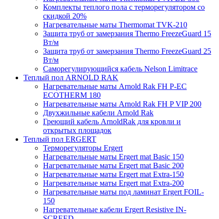
Комплекты теплого пола с терморегулятором со
скидкой 20%
Нагревательные маты Thermomat TVK-210
Защита труб от замерзания Thermo FreezeGuard 15
Вт/м
Защита труб от замерзания Thermo FreezeGuard 25
Вт/м
Саморегулирующийся кабель Nelson Limitrace
Теплый пол ARNOLD RAK
Нагревательные маты Arnold Rak FH P-EC
ECOTHERM 180
Нагревательные маты Arnold Rak FH P VIP 200
Двухжильные кабели Arnold Rak
Греющий кабель ArnoldRak для кровли и
открытых площадок
Теплый пол ERGERT
Терморегуляторы Ergert
Нагревательные маты Ergert mat Basic 150
Нагревательные маты Ergert mat Basic 200
Нагревательные маты Ergert mat Extra-150
Нагревательные маты Ergert mat Extra-200
Нагревательные маты под ламинат Ergert FOIL-
150
Нагревательные кабели Ergert Resistive IN-
SCREED