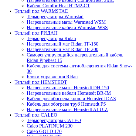
Нагревательные кабели ComfortHeat SMC
Кабель ComfortHeat HTM2-CT
Теплый пол WARMSTAD
Терморегуляторы Warmstad
Нагревательные маты Warmstad WSM
Нагревательные кабели Warmstad WSS
Теплый пол РИДАН
Терморегуляторы Ridan
Нагревательный мат Ridan TF-150
Нагревательный мат Ridan TF-200
Саморегулирующийся нагревательный кабель
Ridan Pipeheat-15
Кабель для системы антиобледенения Ridan Snow-
30
Блоки управления Ridan
Теплый пол HEMSTEDT
Нагревательные маты Hemstedt DH 150
Нагревательные кабели Hemstedt BR-IM
Кабель для обогрева кровли Hemstedt DAS
Кабель для обогрева труб Hemstedt FS
Нагревательные маты Hemstedt ALU-Z
Теплый пол CALEO
Терморегуляторы CALEO
Caleo PLATINUM 230
Caleo GOLD 170