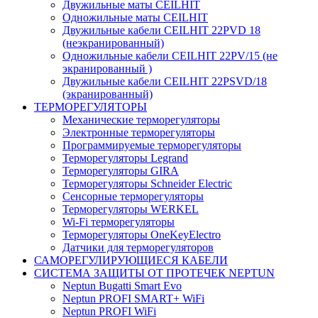
Двужильные маты CEILHIT
Одножильные маты CEILHIT
Двужильные кабели CEILHIT 22PVD 18
(неэкранированный)
Одножильные кабели CEILHIT 22PV/15 (не
экранированный )
Двужильные кабели CEILHIT 22PSVD/18
(экранированный)
ТЕРМОРЕГУЛЯТОРЫ
Механические терморегуляторы
Электронные терморегуляторы
Программируемые терморегуляторы
Терморегуляторы Legrand
Терморегуляторы GIRA
Терморегуляторы Schneider Electric
Сенсорные терморегуляторы
Терморегуляторы WERKEL
Wi-Fi терморегуляторы
Терморегуляторы OneKeyElectro
Датчики для терморегуляторов
САМОРЕГУЛИРУЮЩИЕСЯ КАБЕЛИ
СИСТЕМА ЗАЩИТЫ ОТ ПРОТЕЧЕК NEPTUN
Neptun Bugatti Smart Evo
Neptun PROFI SMART+ WiFi
Neptun PROFI WiFi