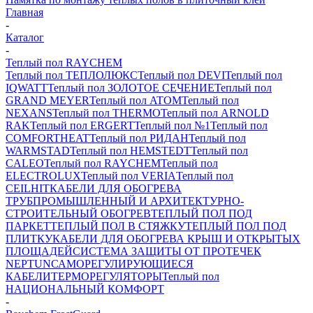
Главная
-
Каталог
-
Теплый пол RAYCHEM
Теплый пол ТЕПЛОЛЮКС
Теплый пол DEVI
Теплый пол
IQWATT
Теплый пол ЗОЛОТОЕ СЕЧЕНИЕ
Теплый пол
GRAND MEYER
Теплый пол ATOM
Теплый пол
NEXANS
Теплый пол THERMO
Теплый пол ARNOLD
RAK
Теплый пол ERGERT
Теплый пол №1
Теплый пол
COMFORTHEAT
Теплый пол РИДАН
Теплый пол
WARMSTAD
Теплый пол HEMSTEDT
Теплый пол
CALEO
Теплый пол RAYCHEM
Теплый пол
ELECTROLUX
Теплый пол VERIA
Теплый пол
CEILHIT
КАБЕЛИ ДЛЯ ОБОГРЕВА
ТРУБ
ПРОМЫШЛЕННЫЙ И АРХИТЕКТУРНО-
СТРОИТЕЛЬНЫЙ ОБОГРЕВ
ТЕПЛЫЙ ПОЛ ПОД
ПАРКЕТ
ТЕПЛЫЙ ПОЛ В СТЯЖКУ
ТЕПЛЫЙ ПОЛ ПОД
ПЛИТКУ
КАБЕЛИ ДЛЯ ОБОГРЕВА КРЫШ И ОТКРЫТЫХ
ПЛОЩАДЕЙ
СИСТЕМА ЗАЩИТЫ ОТ ПРОТЕЧЕК
NEPTUN
САМОРЕГУЛИРУЮЩИЕСЯ
КАБЕЛИ
ТЕРМОРЕГУЛЯТОРЫ
Теплый пол
НАЦИОНАЛЬНЫЙ КОМФОРТ
-