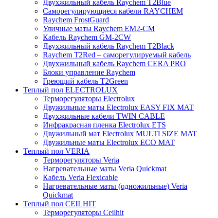
Двухжильный кабель Raychem T2Blue
Саморегулирующиеся кабели RAYCHEM
Raychem FrostGuard
Уличные маты Raychem EM2-CM
Кабель Raychem GM-2CW
Двухжильный кабель Raychem T2Black
Raychem T2Red – саморегулируемый кабель
Двухжильный кабель Raychem CERA PRO
Блоки управление Raychem
Греющий кабель T2Green
Теплый пол ELECTROLUX
Терморегуляторы Electrolux
Двужильные маты Electrolux EASY FIX MAT
Двухжильные кабели TWIN CABLE
Инфракрасная пленка Electrolux ETS
Двужильный мат Electrolux MULTI SIZE MAT
Двужильные маты Electrolux ECO MAT
Теплый пол VERIA
Терморегуляторы Veria
Нагревательные маты Veria Quickmat
Кабель Veria Flexicable
Нагревательные маты (одножильные) Veria
Quickmat
Теплый пол CEILHIT
Терморегуляторы Ceilhit