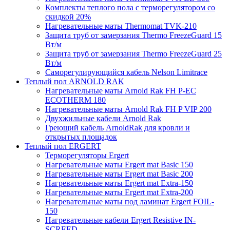
Комплекты теплого пола с терморегулятором со
скидкой 20%
Нагревательные маты Thermomat TVK-210
Защита труб от замерзания Thermo FreezeGuard 15
Вт/м
Защита труб от замерзания Thermo FreezeGuard 25
Вт/м
Саморегулирующийся кабель Nelson Limitrace
Теплый пол ARNOLD RAK
Нагревательные маты Arnold Rak FH P-EC
ECOTHERM 180
Нагревательные маты Arnold Rak FH P VIP 200
Двухжильные кабели Arnold Rak
Греющий кабель ArnoldRak для кровли и
открытых площадок
Теплый пол ERGERT
Терморегуляторы Ergert
Нагревательные маты Ergert mat Basic 150
Нагревательные маты Ergert mat Basic 200
Нагревательные маты Ergert mat Extra-150
Нагревательные маты Ergert mat Extra-200
Нагревательные маты под ламинат Ergert FOIL-
150
Нагревательные кабели Ergert Resistive IN-
SCREED