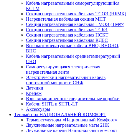
Кабель нагревательный саморегулирующийся
КСТМ
Секция нагревательная кабельная ТСОЭ (НБМК)
Нагревательная кабельная секция МНТ
Секция нагревательная кабельная ТМОЭ (ТМФ)
Секция нагревательная кабельная ТСБЭ
Секция нагревательная кабельная НСКТ
Секция нагревательная кабельная КДБС
Высокотемпературные кабели ВНО, ВНОЭО,
ВНС
Кабель нагревательный среднетемпературный
СНО
Саморегулирующаяся электрическая
нагревательная лента
Электрический нагревательный кабель
постоянной мощности СНФ
Датчики
Крепеж
Взрывозащищенные соединительные коробки
Кабели SHTL и SHTL-LT
Аксессуары
Теплый пол НАЦИОНАЛЬНЫЙ КОМФОРТ
Терморегуляторы «Национальный Комфорт»
Двухжильные нагревательные маты 2НК
Двужильные кабели Национальный комфорт