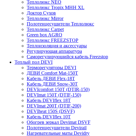
Теплолюкс NEO
Теплолюкс Tropix МНН XL
Доктор Сухов
Теплолюкс Mirror
Полотенцесушители Теплолюкс
Теплолюкс Carpet
Green box AGRO
Теплолюкс FREEZSTOP
Теплоизоляция и аксессуары
Регулирующая аппаратура
Cаморегулирующийся кабель Freezstop
Теплый пол DEVI
Терморегуляторы DEVI
ДЕВИ Comfort Mat-150T
Кабель ДЕВИ Flex-18T
Кабель ДЕВИ Snow-30T
DEVIcomfort 150T (DTIR-150)
DEVImat 150T (DTIF-150)
Кабель DEVIflex 18T
DEVImat 200T (DTIF-200)
DEVIheat 150S (DSVF)
Кабель DEVIflex 10T
Обогрев зеркал Devimat DSVF
Полотенцесушители Devirail
Нагревательные маты Devidry