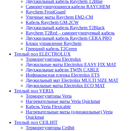
Двухжильный кабель Raychem T2Blue
Саморегулирующиеся кабели RAYCHEM
Raychem FrostGuard
Уличные маты Raychem EM2-CM
Кабель Raychem GM-2CW
Двухжильный кабель Raychem T2Black
Raychem T2Red – саморегулируемый кабель
Двухжильный кабель Raychem CERA PRO
Блоки управление Raychem
Греющий кабель T2Green
Теплый пол ELECTROLUX
Терморегуляторы Electrolux
Двужильные маты Electrolux EASY FIX MAT
Двухжильные кабели TWIN CABLE
Инфракрасная пленка Electrolux ETS
Двужильный мат Electrolux MULTI SIZE MAT
Двужильные маты Electrolux ECO MAT
Теплый пол VERIA
Терморегуляторы Veria
Нагревательные маты Veria Quickmat
Кабель Veria Flexicable
Нагревательные маты (одножильные) Veria
Quickmat
Теплый пол CEILHIT
Терморегуляторы Ceilhit