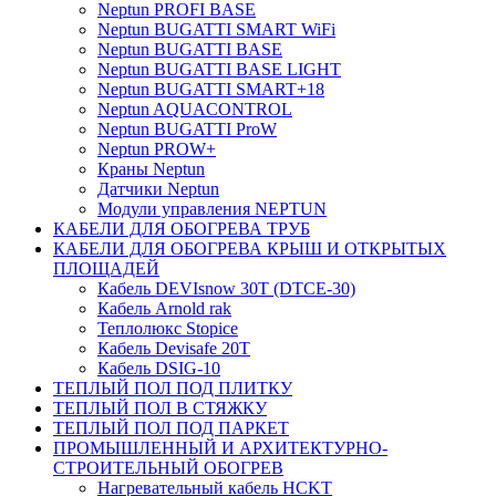
Neptun PROFI BASE
Neptun BUGATTI SMART WiFi
Neptun BUGATTI BASE
Neptun BUGATTI BASE LIGHT
Neptun BUGATTI SMART+18
Neptun AQUACONTROL
Neptun BUGATTI ProW
Neptun PROW+
Краны Neptun
Датчики Neptun
Модули управления NEPTUN
КАБЕЛИ ДЛЯ ОБОГРЕВА ТРУБ
КАБЕЛИ ДЛЯ ОБОГРЕВА КРЫШ И ОТКРЫТЫХ
ПЛОЩАДЕЙ
Кабель DEVIsnow 30Т (DTCE-30)
Кабель Arnold rak
Теплолюкс Stopice
Кабель Devisafe 20T
Кабель DSIG-10
ТЕПЛЫЙ ПОЛ ПОД ПЛИТКУ
ТЕПЛЫЙ ПОЛ В СТЯЖКУ
ТЕПЛЫЙ ПОЛ ПОД ПАРКЕТ
ПРОМЫШЛЕННЫЙ И АРХИТЕКТУРНО-
СТРОИТЕЛЬНЫЙ ОБОГРЕВ
Нагревательный кабель НCKТ