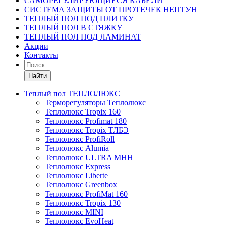
САМОРЕГУЛИРУЮЩИЕСЯ КАБЕЛИ
СИСТЕМА ЗАЩИТЫ ОТ ПРОТЕЧЕК НЕПТУН
ТЕПЛЫЙ ПОЛ ПОД ПЛИТКУ
ТЕПЛЫЙ ПОЛ В СТЯЖКУ
ТЕПЛЫЙ ПОЛ ПОД ЛАМИНАТ
Акции
Контакты
Найти
Теплый пол ТЕПЛОЛЮКС
Терморегуляторы Теплолюкс
Теплолюкс Tropix 160
Теплолюкс Profimat 180
Теплолюкс Tropix ТЛБЭ
Теплолюкс ProfiRoll
Теплолюкс Alumia
Теплолюкс ULTRA МНН
Теплолюкс Express
Теплолюкс Liberte
Теплолюкс Greenbox
Теплолюкс ProfiMat 160
Теплолюкс Tropix 130
Теплолюкс MINI
Теплолюкс EvoHeat