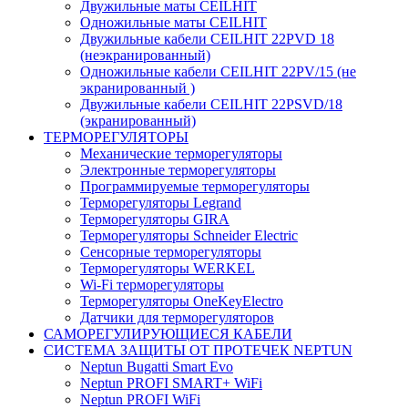
Двужильные маты CEILHIT
Одножильные маты CEILHIT
Двужильные кабели CEILHIT 22PVD 18
(неэкранированный)
Одножильные кабели CEILHIT 22PV/15 (не
экранированный )
Двужильные кабели CEILHIT 22PSVD/18
(экранированный)
ТЕРМОРЕГУЛЯТОРЫ
Механические терморегуляторы
Электронные терморегуляторы
Программируемые терморегуляторы
Терморегуляторы Legrand
Терморегуляторы GIRA
Терморегуляторы Schneider Electric
Сенсорные терморегуляторы
Терморегуляторы WERKEL
Wi-Fi терморегуляторы
Терморегуляторы OneKeyElectro
Датчики для терморегуляторов
САМОРЕГУЛИРУЮЩИЕСЯ КАБЕЛИ
СИСТЕМА ЗАЩИТЫ ОТ ПРОТЕЧЕК NEPTUN
Neptun Bugatti Smart Evo
Neptun PROFI SMART+ WiFi
Neptun PROFI WiFi