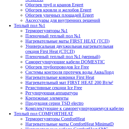
Обогрев труб и кранов Ergert
Обогрев кровли и желобов Ergert
Обогрев уличных площадей Ergert
Аксессуары для внутренних решений
Теплый пол №1
Терморегуляторы №1
Пленочный теплый пол №1
Нагревательные маты FIRST HEAT (ТСП)
Универсальная двухжильная нагревательная
секция First Heat (СТСП)
Пленочный теплый пол №1 (мерный)
Саморегулирующие кабели DOMESTIC
Обогрев трубопроводов Ice Free
Системы контроля протечек воды АкваЛорд
Нагревательные коврики First Heat
Нагревательный мат FIRST HEAT 200 Вт/м²
Резистивные секции Ice Free
Регулирующая аппаратура
Крепежные элементы
Продукция серии TSD electro
Комплектующие к саморегулирующемуся кабелю
Теплый пол COMFORTHEAT
Терморегуляторы ComfortHeat
Нагревательные маты ComfortHeat MinimatD