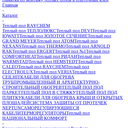
Главная
-
Каталог
-
Теплый пол RAYCHEM
Теплый пол ТЕПЛОЛЮКС
Теплый пол DEVI
Теплый пол
IQWATT
Теплый пол ЗОЛОТОЕ СЕЧЕНИЕ
Теплый пол
GRAND MEYER
Теплый пол ATOM
Теплый пол
NEXANS
Теплый пол THERMO
Теплый пол ARNOLD
RAK
Теплый пол ERGERT
Теплый пол №1
Теплый пол
COMFORTHEAT
Теплый пол РИДАН
Теплый пол
WARMSTAD
Теплый пол HEMSTEDT
Теплый пол
CALEO
Теплый пол RAYCHEM
Теплый пол
ELECTROLUX
Теплый пол VERIA
Теплый пол
CEILHIT
КАБЕЛИ ДЛЯ ОБОГРЕВА
ТРУБ
ПРОМЫШЛЕННЫЙ И АРХИТЕКТУРНО-
СТРОИТЕЛЬНЫЙ ОБОГРЕВ
ТЕПЛЫЙ ПОЛ ПОД
ПАРКЕТ
ТЕПЛЫЙ ПОЛ В СТЯЖКУ
ТЕПЛЫЙ ПОЛ ПОД
ПЛИТКУ
КАБЕЛИ ДЛЯ ОБОГРЕВА КРЫШ И ОТКРЫТЫХ
ПЛОЩАДЕЙ
СИСТЕМА ЗАЩИТЫ ОТ ПРОТЕЧЕК
NEPTUN
САМОРЕГУЛИРУЮЩИЕСЯ
КАБЕЛИ
ТЕРМОРЕГУЛЯТОРЫ
Теплый пол
НАЦИОНАЛЬНЫЙ КОМФОРТ
-