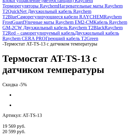
Блоки управление (метеостанции) Raychem
Терморегуляторы Raychem
Нагревательные маты Raychem
T2QuickNet
Двухжильный кабель Raychem
T2Blue
Саморегулирующиеся кабели RAYCHEM
Raychem
FrostGuard
Уличные маты Raychem EM2-CM
Кабель Raychem
GM-2CW
Двухжильный кабель Raychem T2Black
Raychem
T2Red – саморегулируемый кабель
Двухжильный кабель
Raychem CERA PRO
Греющий кабель T2Green
-
Термостат AT-TS-13 с датчиком температуры
Термостат AT-TS-13 с
датчиком температуры
Скидка -5%
Артикул:
AT-TS-13
19 569
руб.
20 599
руб.