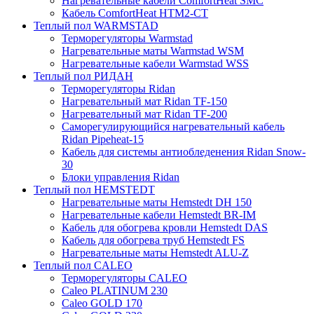
Нагревательные кабели ComfortHeat SMC
Кабель ComfortHeat HTM2-CT
Теплый пол WARMSTAD
Терморегуляторы Warmstad
Нагревательные маты Warmstad WSM
Нагревательные кабели Warmstad WSS
Теплый пол РИДАН
Терморегуляторы Ridan
Нагревательный мат Ridan TF-150
Нагревательный мат Ridan TF-200
Саморегулирующийся нагревательный кабель
Ridan Pipeheat-15
Кабель для системы антиобледенения Ridan Snow-
30
Блоки управления Ridan
Теплый пол HEMSTEDT
Нагревательные маты Hemstedt DH 150
Нагревательные кабели Hemstedt BR-IM
Кабель для обогрева кровли Hemstedt DAS
Кабель для обогрева труб Hemstedt FS
Нагревательные маты Hemstedt ALU-Z
Теплый пол CALEO
Терморегуляторы CALEO
Caleo PLATINUM 230
Caleo GOLD 170