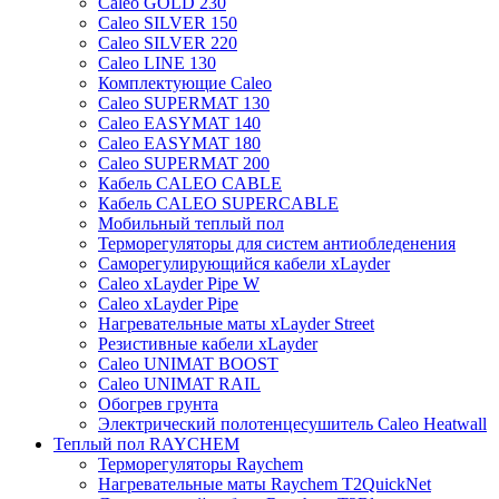
Caleo GOLD 230
Caleo SILVER 150
Caleo SILVER 220
Caleo LINE 130
Комплектующие Caleo
Caleo SUPERMAT 130
Caleo EASYMAT 140
Caleo EASYMAT 180
Caleo SUPERMAT 200
Кабель CALEO CABLE
Кабель CALEO SUPERCABLE
Мобильный теплый пол
Терморегуляторы для систем антиобледенения
Саморегулирующийся кабели xLayder
Caleo xLayder Pipe W
Caleo xLayder Pipe
Нагревательные маты xLayder Street
Резистивные кабели xLayder
Caleo UNIMAT BOOST
Caleo UNIMAT RAIL
Обогрев грунта
Электрический полотенцесушитель Caleo Heatwall
Теплый пол RAYCHEM
Терморегуляторы Raychem
Нагревательные маты Raychem T2QuickNet