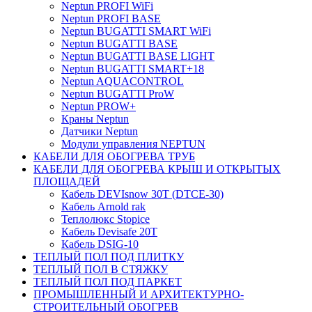
Neptun PROFI WiFi
Neptun PROFI BASE
Neptun BUGATTI SMART WiFi
Neptun BUGATTI BASE
Neptun BUGATTI BASE LIGHT
Neptun BUGATTI SMART+18
Neptun AQUACONTROL
Neptun BUGATTI ProW
Neptun PROW+
Краны Neptun
Датчики Neptun
Модули управления NEPTUN
КАБЕЛИ ДЛЯ ОБОГРЕВА ТРУБ
КАБЕЛИ ДЛЯ ОБОГРЕВА КРЫШ И ОТКРЫТЫХ
ПЛОЩАДЕЙ
Кабель DEVIsnow 30Т (DTCE-30)
Кабель Arnold rak
Теплолюкс Stopice
Кабель Devisafe 20T
Кабель DSIG-10
ТЕПЛЫЙ ПОЛ ПОД ПЛИТКУ
ТЕПЛЫЙ ПОЛ В СТЯЖКУ
ТЕПЛЫЙ ПОЛ ПОД ПАРКЕТ
ПРОМЫШЛЕННЫЙ И АРХИТЕКТУРНО-
СТРОИТЕЛЬНЫЙ ОБОГРЕВ