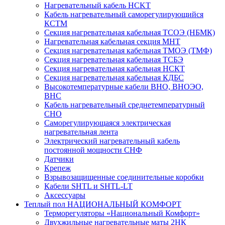
Нагревательный кабель НCKТ
Кабель нагревательный саморегулирующийся
КСТМ
Секция нагревательная кабельная ТСОЭ (НБМК)
Нагревательная кабельная секция МНТ
Секция нагревательная кабельная ТМОЭ (ТМФ)
Секция нагревательная кабельная ТСБЭ
Секция нагревательная кабельная НСКТ
Секция нагревательная кабельная КДБС
Высокотемпературные кабели ВНО, ВНОЭО,
ВНС
Кабель нагревательный среднетемпературный
СНО
Саморегулирующаяся электрическая
нагревательная лента
Электрический нагревательный кабель
постоянной мощности СНФ
Датчики
Крепеж
Взрывозащищенные соединительные коробки
Кабели SHTL и SHTL-LT
Аксессуары
Теплый пол НАЦИОНАЛЬНЫЙ КОМФОРТ
Терморегуляторы «Национальный Комфорт»
Двухжильные нагревательные маты 2НК