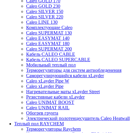
Caleo GOLD 170
Caleo GOLD 230
Caleo SILVER 150
Caleo SILVER 220
Caleo LINE 130
Комплектующие Caleo
Caleo SUPERMAT 130
Caleo EASYMAT 140
Caleo EASYMAT 180
Caleo SUPERMAT 200
Кабель CALEO CABLE
Кабель CALEO SUPERCABLE
Мобильный теплый пол
Терморегуляторы для систем антиобледенения
Саморегулирующийся кабели xLayder
Caleo xLayder Pipe W
Caleo xLayder Pipe
Нагревательные маты xLayder Street
Резистивные кабели xLayder
Caleo UNIMAT BOOST
Caleo UNIMAT RAIL
Обогрев грунта
Электрический полотенцесушитель Caleo Heatwall
Теплый пол RAYCHEM
Терморегуляторы Raychem