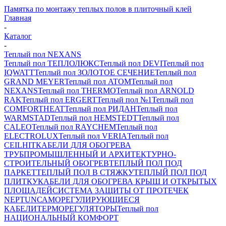
Памятка по монтажу теплых полов в плиточный клей
Главная
-
Каталог
-
Теплый пол NEXANS
Теплый пол ТЕПЛОЛЮКС
Теплый пол DEVI
Теплый пол
IQWATT
Теплый пол ЗОЛОТОЕ СЕЧЕНИЕ
Теплый пол
GRAND MEYER
Теплый пол ATOM
Теплый пол
NEXANS
Теплый пол THERMO
Теплый пол ARNOLD
RAK
Теплый пол ERGERT
Теплый пол №1
Теплый пол
COMFORTHEAT
Теплый пол РИДАН
Теплый пол
WARMSTAD
Теплый пол HEMSTEDT
Теплый пол
CALEO
Теплый пол RAYCHEM
Теплый пол
ELECTROLUX
Теплый пол VERIA
Теплый пол
CEILHIT
КАБЕЛИ ДЛЯ ОБОГРЕВА
ТРУБ
ПРОМЫШЛЕННЫЙ И АРХИТЕКТУРНО-
СТРОИТЕЛЬНЫЙ ОБОГРЕВ
ТЕПЛЫЙ ПОЛ ПОД
ПАРКЕТ
ТЕПЛЫЙ ПОЛ В СТЯЖКУ
ТЕПЛЫЙ ПОЛ ПОД
ПЛИТКУ
КАБЕЛИ ДЛЯ ОБОГРЕВА КРЫШ И ОТКРЫТЫХ
ПЛОЩАДЕЙ
СИСТЕМА ЗАЩИТЫ ОТ ПРОТЕЧЕК
NEPTUN
САМОРЕГУЛИРУЮЩИЕСЯ
КАБЕЛИ
ТЕРМОРЕГУЛЯТОРЫ
Теплый пол
НАЦИОНАЛЬНЫЙ КОМФОРТ