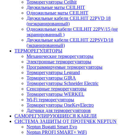
Терморегуляторы Ceilhit
Двужильные маты CEILHIT
Одножильные маты CEILHIT
Двужильные кабели CEILHIT 22PVD 18
(неэкранированный)
Одножильные кабели CEILHIT 22PV/15 (не
экранированный )
Двужильные кабели CEILHIT 22PSVD/18
(экранированный)
ТЕРМОРЕГУЛЯТОРЫ
Механические терморегуляторы
Электронные терморегуляторы
Программируемые терморегуляторы
Терморегуляторы Legrand
Терморегуляторы GIRA
Терморегуляторы Schneider Electric
Сенсорные терморегуляторы
Терморегуляторы WERKEL
Wi-Fi терморегуляторы
Терморегуляторы OneKeyElectro
Датчики для терморегуляторов
САМОРЕГУЛИРУЮЩИЕСЯ КАБЕЛИ
СИСТЕМА ЗАЩИТЫ ОТ ПРОТЕЧЕК NEPTUN
Neptun Bugatti Smart Evo
Neptun PROFI SMART+ WiFi