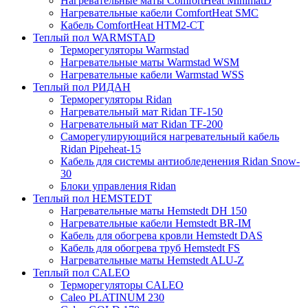
Нагревательные маты ComfortHeat MinimatD
Нагревательные кабели ComfortHeat SMC
Кабель ComfortHeat HTM2-CT
Теплый пол WARMSTAD
Терморегуляторы Warmstad
Нагревательные маты Warmstad WSM
Нагревательные кабели Warmstad WSS
Теплый пол РИДАН
Терморегуляторы Ridan
Нагревательный мат Ridan TF-150
Нагревательный мат Ridan TF-200
Саморегулирующийся нагревательный кабель
Ridan Pipeheat-15
Кабель для системы антиобледенения Ridan Snow-
30
Блоки управления Ridan
Теплый пол HEMSTEDT
Нагревательные маты Hemstedt DH 150
Нагревательные кабели Hemstedt BR-IM
Кабель для обогрева кровли Hemstedt DAS
Кабель для обогрева труб Hemstedt FS
Нагревательные маты Hemstedt ALU-Z
Теплый пол CALEO
Терморегуляторы CALEO
Caleo PLATINUM 230