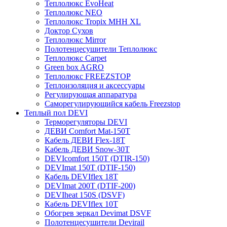
Теплолюкс EvoHeat
Теплолюкс NEO
Теплолюкс Tropix МНН XL
Доктор Сухов
Теплолюкс Mirror
Полотенцесушители Теплолюкс
Теплолюкс Carpet
Green box AGRO
Теплолюкс FREEZSTOP
Теплоизоляция и аксессуары
Регулирующая аппаратура
Cаморегулирующийся кабель Freezstop
Теплый пол DEVI
Терморегуляторы DEVI
ДЕВИ Comfort Mat-150T
Кабель ДЕВИ Flex-18T
Кабель ДЕВИ Snow-30T
DEVIcomfort 150T (DTIR-150)
DEVImat 150T (DTIF-150)
Кабель DEVIflex 18T
DEVImat 200T (DTIF-200)
DEVIheat 150S (DSVF)
Кабель DEVIflex 10T
Обогрев зеркал Devimat DSVF
Полотенцесушители Devirail