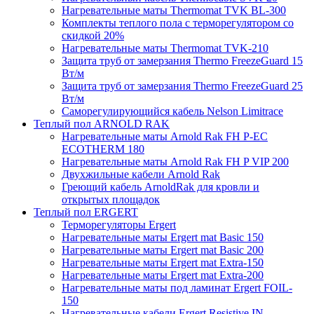
Нагревательные маты Thermomat TVK BL-300
Комплекты теплого пола с терморегулятором со
скидкой 20%
Нагревательные маты Thermomat TVK-210
Защита труб от замерзания Thermo FreezeGuard 15
Вт/м
Защита труб от замерзания Thermo FreezeGuard 25
Вт/м
Саморегулирующийся кабель Nelson Limitrace
Теплый пол ARNOLD RAK
Нагревательные маты Arnold Rak FH P-EC
ECOTHERM 180
Нагревательные маты Arnold Rak FH P VIP 200
Двухжильные кабели Arnold Rak
Греющий кабель ArnoldRak для кровли и
открытых площадок
Теплый пол ERGERT
Терморегуляторы Ergert
Нагревательные маты Ergert mat Basic 150
Нагревательные маты Ergert mat Basic 200
Нагревательные маты Ergert mat Extra-150
Нагревательные маты Ergert mat Extra-200
Нагревательные маты под ламинат Ergert FOIL-
150
Нагревательные кабели Ergert Resistive IN-