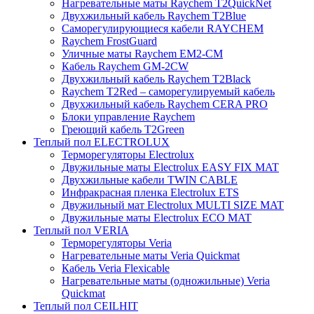
Нагревательные маты Raychem T2QuickNet
Двухжильный кабель Raychem T2Blue
Саморегулирующиеся кабели RAYCHEM
Raychem FrostGuard
Уличные маты Raychem EM2-CM
Кабель Raychem GM-2CW
Двухжильный кабель Raychem T2Black
Raychem T2Red – саморегулируемый кабель
Двухжильный кабель Raychem CERA PRO
Блоки управление Raychem
Греющий кабель T2Green
Теплый пол ELECTROLUX
Терморегуляторы Electrolux
Двужильные маты Electrolux EASY FIX MAT
Двухжильные кабели TWIN CABLE
Инфракрасная пленка Electrolux ETS
Двужильный мат Electrolux MULTI SIZE MAT
Двужильные маты Electrolux ECO MAT
Теплый пол VERIA
Терморегуляторы Veria
Нагревательные маты Veria Quickmat
Кабель Veria Flexicable
Нагревательные маты (одножильные) Veria
Quickmat
Теплый пол CEILHIT