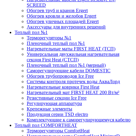
SCREED
Обогрев труб и кранов Ergert
Обогрев кровли и желобов Ergert
Обогрев уличных площадей Ergert
Аксессуары для внутренних решений
Теплый пол №1
Терморегуляторы №1
Пленочный теплый пол №1
Нагревательные маты FIRST HEAT (ТСП)
Универсальная двухжильная нагревательная
секция First Heat (СТСП)
Пленочный теплый пол №1 (мерный)
Саморегулирующие кабели DOMESTIC
Обогрев трубопроводов Ice Free
Системы контроля протечек воды АкваЛорд
Нагревательные коврики First Heat
Нагревательный мат FIRST HEAT 200 Вт/м²
Резистивные секции Ice Free
Регулирующая аппаратура
Крепежные элементы
Продукция серии TSD electro
Комплектующие к саморегулирующемуся кабелю
Теплый пол COMFORTHEAT
Терморегуляторы ComfortHeat