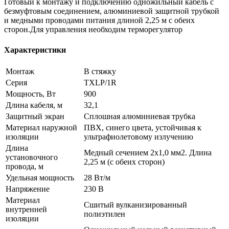
Готовый к монтажу и подключению одножильный кабель с
безмуфтовым соединением, алюминиевой защитной трубкой
и медными проводами питания длиной 2,25 м с обеих
сторон.Для управления необходим терморегулятор
Характеристики
Монтаж
В стяжку
Серия
TXLP/1R
Мощность, Вт
900
Длина кабеля, м
32,1
Защитный экран
Сплошная алюминиевая трубка
Материал наружной
ПВХ, синего цвета, устойчивая к
изоляции
ультрафиолетовому излучению
Длина
Медный сечением 2х1,0 мм2. Длина
установочного
2,25 м (с обеих сторон)
провода, м
Удельная мощность
28 Вт/м
Напряжение
230 В
Материал
Сшитый вулканизированный
внутренней
полиэтилен
изоляции