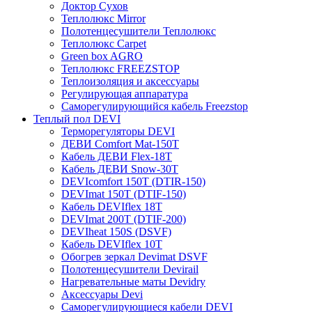
Доктор Сухов
Теплолюкс Mirror
Полотенцесушители Теплолюкс
Теплолюкс Carpet
Green box AGRO
Теплолюкс FREEZSTOP
Теплоизоляция и аксессуары
Регулирующая аппаратура
Cаморегулирующийся кабель Freezstop
Теплый пол DEVI
Терморегуляторы DEVI
ДЕВИ Comfort Mat-150T
Кабель ДЕВИ Flex-18T
Кабель ДЕВИ Snow-30T
DEVIcomfort 150T (DTIR-150)
DEVImat 150T (DTIF-150)
Кабель DEVIflex 18T
DEVImat 200T (DTIF-200)
DEVIheat 150S (DSVF)
Кабель DEVIflex 10T
Обогрев зеркал Devimat DSVF
Полотенцесушители Devirail
Нагревательные маты Devidry
Аксессуары Devi
Саморегулирующиеся кабели DEVI