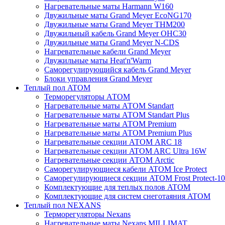
Нагревательные маты Harmann W160
Двужильные маты Grand Meyer EcoNG170
Двужильные маты Grand Meyer THM200
Двужильный кабель Grand Meyer OHC30
Двужильные маты Grand Meyer N-CDS
Нагревательные кабели Grand Meyer
Двужильные маты Heat'n'Warm
Саморегулирующийся кабель Grand Meyer
Блоки управления Grand Meyer
Теплый пол ATOM
Терморегуляторы АТОМ
Нагревательные маты АТОМ Standart
Нагревательные маты АТОМ Standart Plus
Нагревательные маты АТОМ Premium
Нагревательные маты АТОМ Premium Plus
Нагревательные секции АТОМ ARC 18
Нагревательные секции ATOM ARC Ultra 16W
Нагревательные секции АТОМ Arctic
Саморегулирующиеся кабели ATOM Ice Protect
Саморегулирующиеся секции ATOM Frost Protect-10
Комплектующие для теплых полов ATOM
Комплектующие для систем снеготаяния ATOM
Теплый пол NEXANS
Терморегуляторы Nexans
Нагревательные маты Nexans MILLIMAT