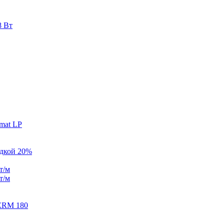
8 Вт
mat LP
идкой 20%
т/м
т/м
ERM 180