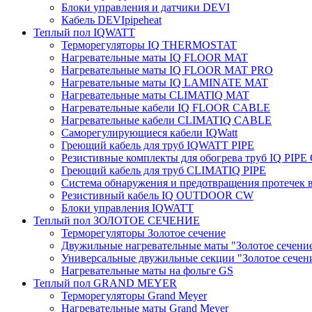
Блоки управления и датчики DEVI
Кабель DEVIpipeheat
Теплый пол IQWATT
Терморегуляторы IQ THERMOSTAT
Нагревательные маты IQ FLOOR MAT
Нагревательные маты IQ FLOOR MAT PRO
Нагревательные маты IQ LAMINATE MAT
Нагревательные маты CLIMATIQ MAT
Нагревательные кабели IQ FLOOR CABLE
Нагревательные кабели CLIMATIQ CABLE
Саморегулирующиеся кабели IQWatt
Греющий кабель для труб IQWATT PIPE
Резистивные комплекты для обогрева труб IQ PIP
Греющий кабель для труб CLIMATIQ PIPE
Система обнаружения и предотвращения протечек
Резистивный кабель IQ OUTDOOR CW
Блоки управления IQWATT
Теплый пол ЗОЛОТОЕ СЕЧЕНИЕ
Терморегуляторы Золотое сечение
Двужильные нагревательные маты "Золотое сечени
Универсальные двужильные секции "Золотое сечен
Нагревательные маты на фольге GS
Теплый пол GRAND MEYER
Терморегуляторы Grand Meyer
Нагревательные маты Grand Meyer