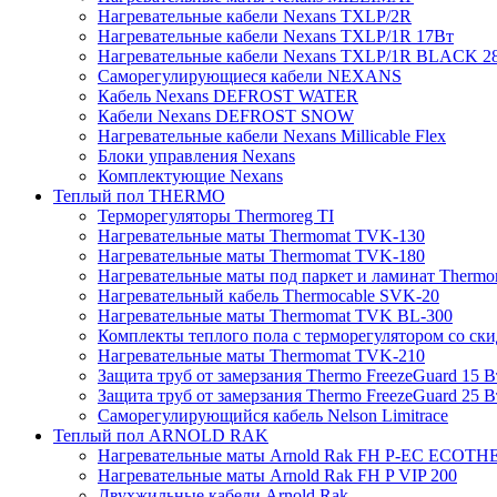
Нагревательные кабели Nexans TXLP/2R
Нагревательные кабели Nexans TXLP/1R 17Вт
Нагревательные кабели Nexans TXLP/1R BLACK 2
Саморегулирующиеся кабели NEXANS
Кабель Nexans DEFROST WATER
Кабели Nexans DEFROST SNOW
Нагревательные кабели Nexans Millicable Flex
Блоки управления Nexans
Комплектующие Nexans
Теплый пол THERMO
Терморегуляторы Thermoreg TI
Нагревательные маты Thermomat TVK-130
Нагревательные маты Thermomat TVK-180
Нагревательные маты под паркет и ламинат Thermo
Нагревательный кабель Thermocable SVK-20
Нагревательные маты Thermomat TVK BL-300
Комплекты теплого пола с терморегулятором со ск
Нагревательные маты Thermomat TVK-210
Защита труб от замерзания Thermo FreezeGuard 15 В
Защита труб от замерзания Thermo FreezeGuard 25 В
Саморегулирующийся кабель Nelson Limitrace
Теплый пол ARNOLD RAK
Нагревательные маты Arnold Rak FH P-EC ECOTH
Нагревательные маты Arnold Rak FH P VIP 200
Двухжильные кабели Arnold Rak