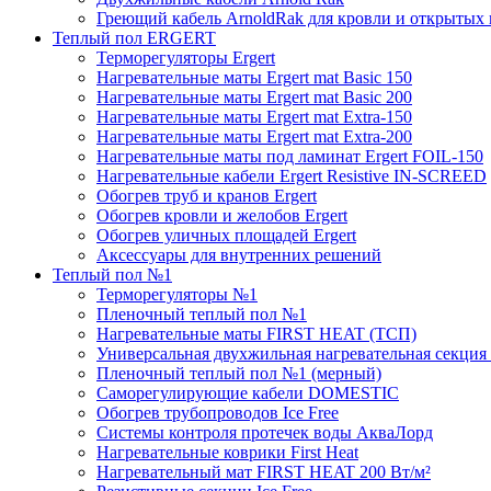
Греющий кабель ArnoldRak для кровли и открытых
Теплый пол ERGERT
Терморегуляторы Ergert
Нагревательные маты Ergert mat Basic 150
Нагревательные маты Ergert mat Basic 200
Нагревательные маты Ergert mat Extra-150
Нагревательные маты Ergert mat Extra-200
Нагревательные маты под ламинат Ergert FOIL-150
Нагревательные кабели Ergert Resistive IN-SCREED
Обогрев труб и кранов Ergert
Обогрев кровли и желобов Ergert
Обогрев уличных площадей Ergert
Аксессуары для внутренних решений
Теплый пол №1
Терморегуляторы №1
Пленочный теплый пол №1
Нагревательные маты FIRST HEAT (ТСП)
Универсальная двухжильная нагревательная секция 
Пленочный теплый пол №1 (мерный)
Саморегулирующие кабели DOMESTIC
Обогрев трубопроводов Ice Free
Системы контроля протечек воды АкваЛорд
Нагревательные коврики First Heat
Нагревательный мат FIRST HEAT 200 Вт/м²