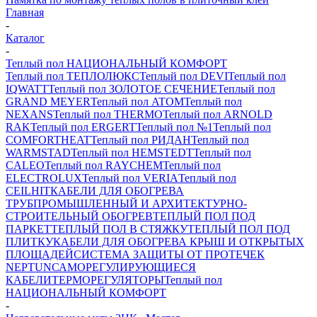
Главная
-
Каталог
-
Теплый пол НАЦИОНАЛЬНЫЙ КОМФОРТ
Теплый пол ТЕПЛОЛЮКС
Теплый пол DEVI
Теплый пол
IQWATT
Теплый пол ЗОЛОТОЕ СЕЧЕНИЕ
Теплый пол
GRAND MEYER
Теплый пол ATOM
Теплый пол
NEXANS
Теплый пол THERMO
Теплый пол ARNOLD
RAK
Теплый пол ERGERT
Теплый пол №1
Теплый пол
COMFORTHEAT
Теплый пол РИДАН
Теплый пол
WARMSTAD
Теплый пол HEMSTEDT
Теплый пол
CALEO
Теплый пол RAYCHEM
Теплый пол
ELECTROLUX
Теплый пол VERIA
Теплый пол
CEILHIT
КАБЕЛИ ДЛЯ ОБОГРЕВА
ТРУБ
ПРОМЫШЛЕННЫЙ И АРХИТЕКТУРНО-
СТРОИТЕЛЬНЫЙ ОБОГРЕВ
ТЕПЛЫЙ ПОЛ ПОД
ПАРКЕТ
ТЕПЛЫЙ ПОЛ В СТЯЖКУ
ТЕПЛЫЙ ПОЛ ПОД
ПЛИТКУ
КАБЕЛИ ДЛЯ ОБОГРЕВА КРЫШ И ОТКРЫТЫХ
ПЛОЩАДЕЙ
СИСТЕМА ЗАЩИТЫ ОТ ПРОТЕЧЕК
NEPTUN
САМОРЕГУЛИРУЮЩИЕСЯ
КАБЕЛИ
ТЕРМОРЕГУЛЯТОРЫ
Теплый пол
НАЦИОНАЛЬНЫЙ КОМФОРТ
-