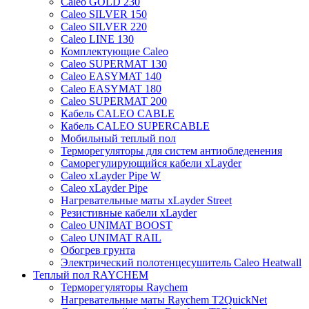
Caleo GOLD 230
Caleo SILVER 150
Caleo SILVER 220
Caleo LINE 130
Комплектующие Caleo
Caleo SUPERMAT 130
Caleo EASYMAT 140
Caleo EASYMAT 180
Caleo SUPERMAT 200
Кабель CALEO CABLE
Кабель CALEO SUPERCABLE
Мобильный теплый пол
Терморегуляторы для систем антиобледенения
Саморегулирующийся кабели xLayder
Caleo xLayder Pipe W
Caleo xLayder Pipe
Нагревательные маты xLayder Street
Резистивные кабели xLayder
Caleo UNIMAT BOOST
Caleo UNIMAT RAIL
Обогрев грунта
Электрический полотенцесушитель Caleo Heatwall
Теплый пол RAYCHEM
Терморегуляторы Raychem
Нагревательные маты Raychem T2QuickNet