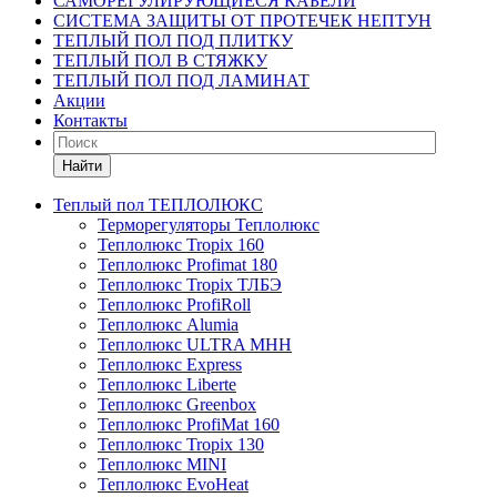
САМОРЕГУЛИРУЮЩИЕСЯ КАБЕЛИ
СИСТЕМА ЗАЩИТЫ ОТ ПРОТЕЧЕК НЕПТУН
ТЕПЛЫЙ ПОЛ ПОД ПЛИТКУ
ТЕПЛЫЙ ПОЛ В СТЯЖКУ
ТЕПЛЫЙ ПОЛ ПОД ЛАМИНАТ
Акции
Контакты
Найти
Теплый пол ТЕПЛОЛЮКС
Терморегуляторы Теплолюкс
Теплолюкс Tropix 160
Теплолюкс Profimat 180
Теплолюкс Tropix ТЛБЭ
Теплолюкс ProfiRoll
Теплолюкс Alumia
Теплолюкс ULTRA МНН
Теплолюкс Express
Теплолюкс Liberte
Теплолюкс Greenbox
Теплолюкс ProfiMat 160
Теплолюкс Tropix 130
Теплолюкс MINI
Теплолюкс EvoHeat