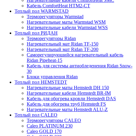
Нагревательные кабели ComfortHeat SMC
Кабель ComfortHeat HTM2-CT
Теплый пол WARMSTAD
Терморегуляторы Warmstad
Нагревательные маты Warmstad WSM
Нагревательные кабели Warmstad WSS
Теплый пол РИДАН
Терморегуляторы Ridan
Нагревательный мат Ridan TF-150
Нагревательный мат Ridan TF-200
Саморегулирующийся нагревательный кабель
Ridan Pipeheat-15
Кабель для системы антиобледенения Ridan Snow-
30
Блоки управления Ridan
Теплый пол HEMSTEDT
Нагревательные маты Hemstedt DH 150
Нагревательные кабели Hemstedt BR-IM
Кабель для обогрева кровли Hemstedt DAS
Кабель для обогрева труб Hemstedt FS
Нагревательные маты Hemstedt ALU-Z
Теплый пол CALEO
Терморегуляторы CALEO
Caleo PLATINUM 230
Caleo GOLD 170