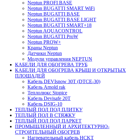
Neptun PROFI BASE
Neptun BUGATTI SMART WiFi
Neptun BUGATTI BASE
Neptun BUGATTI BASE LIGHT
Neptun BUGATTI SMART+18
Neptun AQUACONTROL
Neptun BUGATTI ProW
Neptun PROW+
Краны Neptun
Датчики Neptun
Модули управления NEPTUN
КАБЕЛИ ДЛЯ ОБОГРЕВА ТРУБ
КАБЕЛИ ДЛЯ ОБОГРЕВА КРЫШ И ОТКРЫТЫХ
ПЛОЩАДЕЙ
Кабель DEVIsnow 30Т (DTCE-30)
Кабель Arnold rak
Теплолюкс Stopice
Кабель Devisafe 20T
Кабель DSIG-10
ТЕПЛЫЙ ПОЛ ПОД ПЛИТКУ
ТЕПЛЫЙ ПОЛ В СТЯЖКУ
ТЕПЛЫЙ ПОЛ ПОД ПАРКЕТ
ПРОМЫШЛЕННЫЙ И АРХИТЕКТУРНО-
СТРОИТЕЛЬНЫЙ ОБОГРЕВ
Нагревательный кабель НCKТ