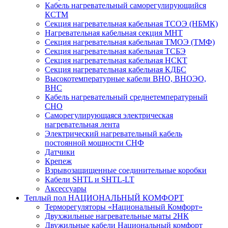
Кабель нагревательный саморегулирующийся
КСТМ
Секция нагревательная кабельная ТСОЭ (НБМК)
Нагревательная кабельная секция МНТ
Секция нагревательная кабельная ТМОЭ (ТМФ)
Секция нагревательная кабельная ТСБЭ
Секция нагревательная кабельная НСКТ
Секция нагревательная кабельная КДБС
Высокотемпературные кабели ВНО, ВНОЭО,
ВНС
Кабель нагревательный среднетемпературный
СНО
Саморегулирующаяся электрическая
нагревательная лента
Электрический нагревательный кабель
постоянной мощности СНФ
Датчики
Крепеж
Взрывозащищенные соединительные коробки
Кабели SHTL и SHTL-LT
Аксессуары
Теплый пол НАЦИОНАЛЬНЫЙ КОМФОРТ
Терморегуляторы «Национальный Комфорт»
Двухжильные нагревательные маты 2НК
Двужильные кабели Национальный комфорт