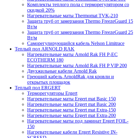
Комплекты теплого пола с терморегулятором со
скидкой 20%
Нагревательные маты Thermomat TVK-210
Защита труб от замерзания Thermo FreezeGuard 15
Вт/м
Защита труб от замерзания Thermo FreezeGuard 25
Вт/м
Саморегулирующийся кабель Nelson Limitrace
Теплый пол ARNOLD RAK
Нагревательные маты Arnold Rak FH P-EC
ECOTHERM 180
Нагревательные маты Arnold Rak FH P VIP 200
Двухжильные кабели Arnold Rak
Греющий кабель ArnoldRak для кровли и
открытых площадок
Теплый пол ERGERT
Терморегуляторы Ergert
Нагревательные маты Ergert mat Basic 150
Нагревательные маты Ergert mat Basic 200
Нагревательные маты Ergert mat Extra-150
Нагревательные маты Ergert mat Extra-200
Нагревательные маты под ламинат Ergert FOIL-
150
Нагревательные кабели Ergert Resistive IN-
SCREED