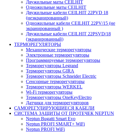
Двужильные маты CEILHIT
Одножильные маты CEILHIT
Двужильные кабели CEILHIT 22PVD 18
(неэкранированный)
Одножильные кабели CEILHIT 22PV/15 (не
экранированный )
Двужильные кабели CEILHIT 22PSVD/18
(экранированный)
ТЕРМОРЕГУЛЯТОРЫ
Механические терморегуляторы
Электронные терморегуляторы
Программируемые терморегуляторы
Терморегуляторы Legrand
Терморегуляторы GIRA
Терморегуляторы Schneider Electric
Сенсорные терморегуляторы
Терморегуляторы WERKEL
Wi-Fi терморегуляторы
Терморегуляторы OneKeyElectro
Датчики для терморегуляторов
САМОРЕГУЛИРУЮЩИЕСЯ КАБЕЛИ
СИСТЕМА ЗАЩИТЫ ОТ ПРОТЕЧЕК NEPTUN
Neptun Bugatti Smart Evo
Neptun PROFI SMART+ WiFi
Neptun PROFI WiFi