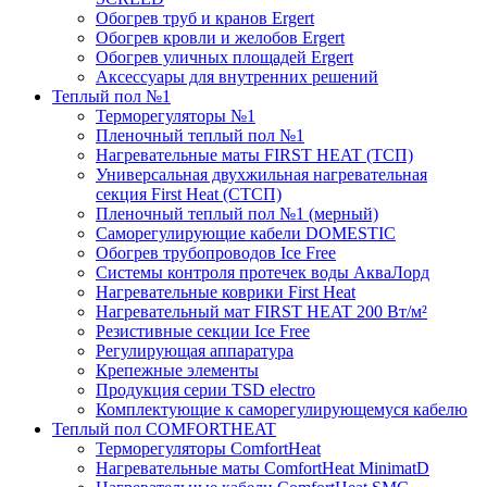
Обогрев труб и кранов Ergert
Обогрев кровли и желобов Ergert
Обогрев уличных площадей Ergert
Аксессуары для внутренних решений
Теплый пол №1
Терморегуляторы №1
Пленочный теплый пол №1
Нагревательные маты FIRST HEAT (ТСП)
Универсальная двухжильная нагревательная
секция First Heat (СТСП)
Пленочный теплый пол №1 (мерный)
Саморегулирующие кабели DOMESTIC
Обогрев трубопроводов Ice Free
Системы контроля протечек воды АкваЛорд
Нагревательные коврики First Heat
Нагревательный мат FIRST HEAT 200 Вт/м²
Резистивные секции Ice Free
Регулирующая аппаратура
Крепежные элементы
Продукция серии TSD electro
Комплектующие к саморегулирующемуся кабелю
Теплый пол COMFORTHEAT
Терморегуляторы ComfortHeat
Нагревательные маты ComfortHeat MinimatD