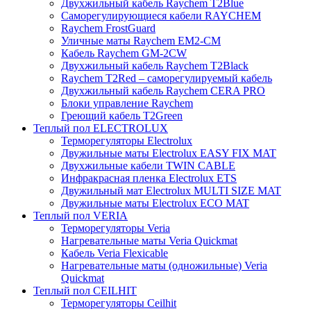
Двухжильный кабель Raychem T2Blue
Саморегулирующиеся кабели RAYCHEM
Raychem FrostGuard
Уличные маты Raychem EM2-CM
Кабель Raychem GM-2CW
Двухжильный кабель Raychem T2Black
Raychem T2Red – саморегулируемый кабель
Двухжильный кабель Raychem CERA PRO
Блоки управление Raychem
Греющий кабель T2Green
Теплый пол ELECTROLUX
Терморегуляторы Electrolux
Двужильные маты Electrolux EASY FIX MAT
Двухжильные кабели TWIN CABLE
Инфракрасная пленка Electrolux ETS
Двужильный мат Electrolux MULTI SIZE MAT
Двужильные маты Electrolux ECO MAT
Теплый пол VERIA
Терморегуляторы Veria
Нагревательные маты Veria Quickmat
Кабель Veria Flexicable
Нагревательные маты (одножильные) Veria
Quickmat
Теплый пол CEILHIT
Терморегуляторы Ceilhit