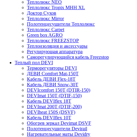
Теплолюкс NEO
Теплолюкс Tropix МНН XL
Доктор Сухов
Теплолюкс Mirror
Полотенцесушители Теплолюкс
Теплолюкс Carpet
Green box AGRO
Теплолюкс FREEZSTOP
Теплоизоляция и аксессуары
Регулирующая аппаратура
Cаморегулирующийся кабель Freezstop
Теплый пол DEVI
Терморегуляторы DEVI
ДЕВИ Comfort Mat-150T
Кабель ДЕВИ Flex-18T
Кабель ДЕВИ Snow-30T
DEVIcomfort 150T (DTIR-150)
DEVImat 150T (DTIF-150)
Кабель DEVIflex 18T
DEVImat 200T (DTIF-200)
DEVIheat 150S (DSVF)
Кабель DEVIflex 10T
Обогрев зеркал Devimat DSVF
Полотенцесушители Devirail
Нагревательные маты Devidry