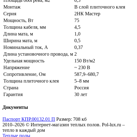
Площадь обогрева, м2
0,5
Монтаж
В слой плиточного клея
Серия
2НК Мастер
Мощность, Вт
75
Толщина кабеля, мм
4,5
Длина мата, м
1,0
Ширина мата, м
0,5
Номинальный ток, А
0,37
Длина установочного провода, м
2
Удельная мощность
150 Вт/м2
Напряжение
~ 230 В
Сопротивление, Ом
587,9–680,7
Толщина плиточного клея
5–8 мм
Страна
Россия
Гарантия
30 лет
Документы
Паспорт КПР.00132.01 П
Размер: 708 кб
2010–2026 © Интернет-магазин теплых полов. Pol-lux.ru –
тепло в каждый дом
Теплые полы