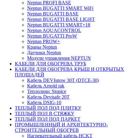
Neptun PROFI BASE
Neptun BUGATTI SMART WiFi
Neptun BUGATTI BASE
Neptun BUGATTI BASE LIGHT
Neptun BUGATTI SMART+18
Neptun AQUACONTROL
Neptun BUGATTI ProW
Neptun PROW+
Краны Neptun
Датчики Neptun
Модули управления NEPTUN
КАБЕЛИ ДЛЯ ОБОГРЕВА ТРУБ
КАБЕЛИ ДЛЯ ОБОГРЕВА КРЫШ И ОТКРЫТЫХ
ПЛОЩАДЕЙ
Кабель DEVIsnow 30Т (DTCE-30)
Кабель Arnold rak
Теплолюкс Stopice
Кабель Devisafe 20T
Кабель DSIG-10
ТЕПЛЫЙ ПОЛ ПОД ПЛИТКУ
ТЕПЛЫЙ ПОЛ В СТЯЖКУ
ТЕПЛЫЙ ПОЛ ПОД ПАРКЕТ
ПРОМЫШЛЕННЫЙ И АРХИТЕКТУРНО-
СТРОИТЕЛЬНЫЙ ОБОГРЕВ
Нагревательный кабель НCKТ