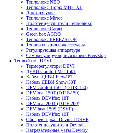
Теплолюкс NEO
Теплолюкс Tropix МНН XL
Доктор Сухов
Теплолюкс Mirror
Полотенцесушители Теплолюкс
Теплолюкс Carpet
Green box AGRO
Теплолюкс FREEZSTOP
Теплоизоляция и аксессуары
Регулирующая аппаратура
Cаморегулирующийся кабель Freezstop
Теплый пол DEVI
Терморегуляторы DEVI
ДЕВИ Comfort Mat-150T
Кабель ДЕВИ Flex-18T
Кабель ДЕВИ Snow-30T
DEVIcomfort 150T (DTIR-150)
DEVImat 150T (DTIF-150)
Кабель DEVIflex 18T
DEVImat 200T (DTIF-200)
DEVIheat 150S (DSVF)
Кабель DEVIflex 10T
Обогрев зеркал Devimat DSVF
Полотенцесушители Devirail
Нагревательные маты Devidry