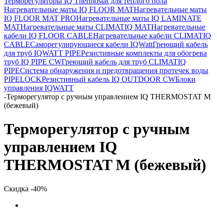
Терморегуляторы IQ Thermostat для теплого пола
Нагревательные маты IQ FLOOR MAT
Нагревательные маты
IQ FLOOR MAT PRO
Нагревательные маты IQ LAMINATE
MAT
Нагревательные маты CLIMATIQ MAT
Нагревательные
кабели IQ FLOOR CABLE
Нагревательные кабели CLIMATIQ
CABLE
Саморегулирующиеся кабели IQWatt
Греющий кабель
для труб IQWATT PIPE
Резистивные комплекты для обогрева
труб IQ PIPE CW
Греющий кабель для труб CLIMATIQ
PIPE
Система обнаружения и предотвращения протечек воды
PIPELOCK
Резистивный кабель IQ OUTDOOR CW
Блоки
управления IQWATT
-
Терморегулятор с ручным управлением IQ THERMOSTAT M
(бежевый)
Терморегулятор с ручным
управлением IQ
THERMOSTAT M (бежевый)
Скидка -40%