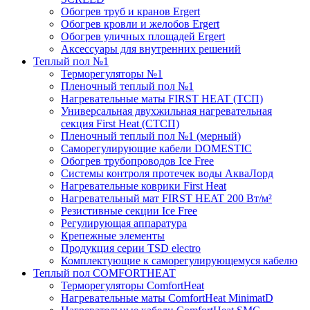
Обогрев труб и кранов Ergert
Обогрев кровли и желобов Ergert
Обогрев уличных площадей Ergert
Аксессуары для внутренних решений
Теплый пол №1
Терморегуляторы №1
Пленочный теплый пол №1
Нагревательные маты FIRST HEAT (ТСП)
Универсальная двухжильная нагревательная
секция First Heat (СТСП)
Пленочный теплый пол №1 (мерный)
Саморегулирующие кабели DOMESTIC
Обогрев трубопроводов Ice Free
Системы контроля протечек воды АкваЛорд
Нагревательные коврики First Heat
Нагревательный мат FIRST HEAT 200 Вт/м²
Резистивные секции Ice Free
Регулирующая аппаратура
Крепежные элементы
Продукция серии TSD electro
Комплектующие к саморегулирующемуся кабелю
Теплый пол COMFORTHEAT
Терморегуляторы ComfortHeat
Нагревательные маты ComfortHeat MinimatD