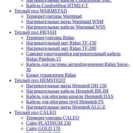
Нагревательные кабели ComfortHeat SMC
Кабель ComfortHeat HTM2-CT
Теплый пол WARMSTAD
Терморегуляторы Warmstad
Нагревательные маты Warmstad WSM
Нагревательные кабели Warmstad WSS
Теплый пол РИДАН
Терморегуляторы Ridan
Нагревательный мат Ridan TF-150
Нагревательный мат Ridan TF-200
Саморегулирующийся нагревательный кабель
Ridan Pipeheat-15
Кабель для системы антиобледенения Ridan Snow-
30
Блоки управления Ridan
Теплый пол HEMSTEDT
Нагревательные маты Hemstedt DH 150
Нагревательные кабели Hemstedt BR-IM
Кабель для обогрева кровли Hemstedt DAS
Кабель для обогрева труб Hemstedt FS
Нагревательные маты Hemstedt ALU-Z
Теплый пол CALEO
Терморегуляторы CALEO
Caleo PLATINUM 230
Caleo GOLD 170