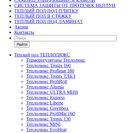
САМОРЕГУЛИРУЮЩИЕСЯ КАБЕЛИ
СИСТЕМА ЗАЩИТЫ ОТ ПРОТЕЧЕК НЕПТУН
ТЕПЛЫЙ ПОЛ ПОД ПЛИТКУ
ТЕПЛЫЙ ПОЛ В СТЯЖКУ
ТЕПЛЫЙ ПОЛ ПОД ЛАМИНАТ
Акции
Контакты
Найти
Теплый пол ТЕПЛОЛЮКС
Терморегуляторы Теплолюкс
Теплолюкс Tropix 160
Теплолюкс Profimat 180
Теплолюкс Tropix ТЛБЭ
Теплолюкс ProfiRoll
Теплолюкс Alumia
Теплолюкс ULTRA МНН
Теплолюкс Express
Теплолюкс Liberte
Теплолюкс Greenbox
Теплолюкс ProfiMat 160
Теплолюкс Tropix 130
Теплолюкс MINI
Теплолюкс EvoHeat