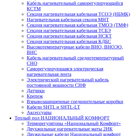
Кабель нагревательный саморегулирующийся
КСТМ
Секция нагревательная кабельная ТСОЭ (НБМК)
Нагревательная кабельная секция МНТ
Секция нагревательная кабельная ТМОЭ (ТМФ)
Секция нагревательная кабельная ТСБЭ
Секция нагревательная кабельная НСКТ
Секция нагревательная кабельная КДБС
Высокотемпературные кабели ВНО, ВНОЭО,
ВНС
Кабель нагревательный среднетемпературный
СНО
Саморегулирующаяся электрическая
нагревательная лента
Электрический нагревательный кабель
постоянной мощности СНФ
Датчики
Крепеж
Взрывозащищенные соединительные коробки
Кабели SHTL и SHTL-LT
Аксессуары
Теплый пол НАЦИОНАЛЬНЫЙ КОМФОРТ
Терморегуляторы «Национальный Комфорт»
Двухжильные нагревательные маты 2НК
Двужильные кабели Национальный комфорт