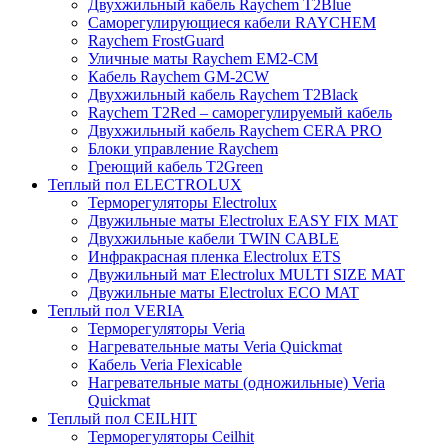
Двухжильный кабель Raychem T2Blue
Саморегулирующиеся кабели RAYCHEM
Raychem FrostGuard
Уличные маты Raychem EM2-CM
Кабель Raychem GM-2CW
Двухжильный кабель Raychem T2Black
Raychem T2Red – саморегулируемый кабель
Двухжильный кабель Raychem CERA PRO
Блоки управление Raychem
Греющий кабель T2Green
Теплый пол ELECTROLUX
Терморегуляторы Electrolux
Двужильные маты Electrolux EASY FIX MAT
Двухжильные кабели TWIN CABLE
Инфракрасная пленка Electrolux ETS
Двужильный мат Electrolux MULTI SIZE MAT
Двужильные маты Electrolux ECO MAT
Теплый пол VERIA
Терморегуляторы Veria
Нагревательные маты Veria Quickmat
Кабель Veria Flexicable
Нагревательные маты (одножильные) Veria
Quickmat
Теплый пол CEILHIT
Терморегуляторы Ceilhit