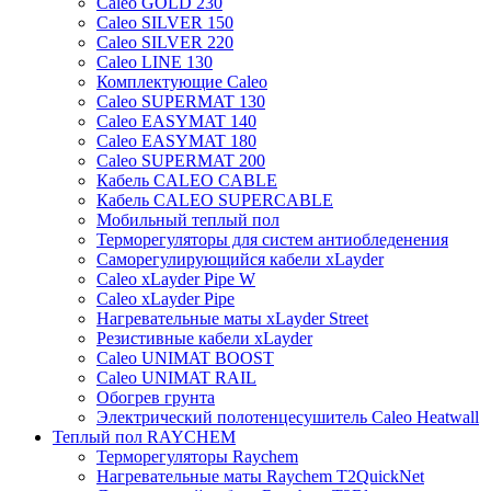
Caleo GOLD 230
Caleo SILVER 150
Caleo SILVER 220
Caleo LINE 130
Комплектующие Caleo
Caleo SUPERMAT 130
Caleo EASYMAT 140
Caleo EASYMAT 180
Caleo SUPERMAT 200
Кабель CALEO CABLE
Кабель CALEO SUPERCABLE
Мобильный теплый пол
Терморегуляторы для систем антиобледенения
Саморегулирующийся кабели xLayder
Caleo xLayder Pipe W
Caleo xLayder Pipe
Нагревательные маты xLayder Street
Резистивные кабели xLayder
Caleo UNIMAT BOOST
Caleo UNIMAT RAIL
Обогрев грунта
Электрический полотенцесушитель Caleo Heatwall
Теплый пол RAYCHEM
Терморегуляторы Raychem
Нагревательные маты Raychem T2QuickNet