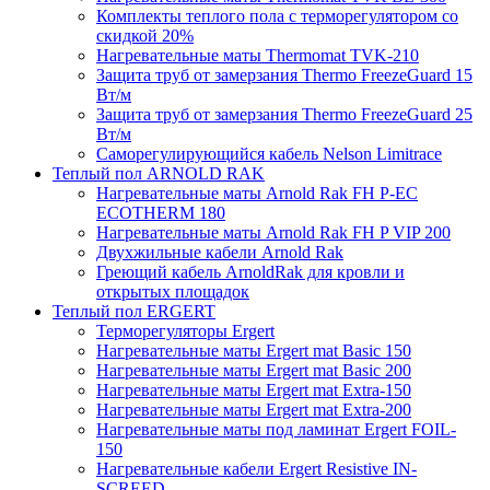
Комплекты теплого пола с терморегулятором со
скидкой 20%
Нагревательные маты Thermomat TVK-210
Защита труб от замерзания Thermo FreezeGuard 15
Вт/м
Защита труб от замерзания Thermo FreezeGuard 25
Вт/м
Саморегулирующийся кабель Nelson Limitrace
Теплый пол ARNOLD RAK
Нагревательные маты Arnold Rak FH P-EC
ECOTHERM 180
Нагревательные маты Arnold Rak FH P VIP 200
Двухжильные кабели Arnold Rak
Греющий кабель ArnoldRak для кровли и
открытых площадок
Теплый пол ERGERT
Терморегуляторы Ergert
Нагревательные маты Ergert mat Basic 150
Нагревательные маты Ergert mat Basic 200
Нагревательные маты Ergert mat Extra-150
Нагревательные маты Ergert mat Extra-200
Нагревательные маты под ламинат Ergert FOIL-
150
Нагревательные кабели Ergert Resistive IN-
SCREED