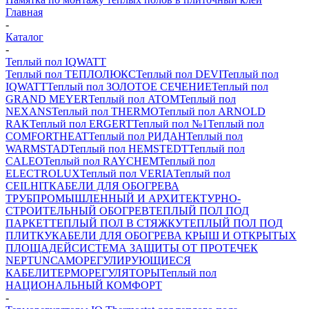
Главная
-
Каталог
-
Теплый пол IQWATT
Теплый пол ТЕПЛОЛЮКС
Теплый пол DEVI
Теплый пол
IQWATT
Теплый пол ЗОЛОТОЕ СЕЧЕНИЕ
Теплый пол
GRAND MEYER
Теплый пол ATOM
Теплый пол
NEXANS
Теплый пол THERMO
Теплый пол ARNOLD
RAK
Теплый пол ERGERT
Теплый пол №1
Теплый пол
COMFORTHEAT
Теплый пол РИДАН
Теплый пол
WARMSTAD
Теплый пол HEMSTEDT
Теплый пол
CALEO
Теплый пол RAYCHEM
Теплый пол
ELECTROLUX
Теплый пол VERIA
Теплый пол
CEILHIT
КАБЕЛИ ДЛЯ ОБОГРЕВА
ТРУБ
ПРОМЫШЛЕННЫЙ И АРХИТЕКТУРНО-
СТРОИТЕЛЬНЫЙ ОБОГРЕВ
ТЕПЛЫЙ ПОЛ ПОД
ПАРКЕТ
ТЕПЛЫЙ ПОЛ В СТЯЖКУ
ТЕПЛЫЙ ПОЛ ПОД
ПЛИТКУ
КАБЕЛИ ДЛЯ ОБОГРЕВА КРЫШ И ОТКРЫТЫХ
ПЛОЩАДЕЙ
СИСТЕМА ЗАЩИТЫ ОТ ПРОТЕЧЕК
NEPTUN
САМОРЕГУЛИРУЮЩИЕСЯ
КАБЕЛИ
ТЕРМОРЕГУЛЯТОРЫ
Теплый пол
НАЦИОНАЛЬНЫЙ КОМФОРТ
-