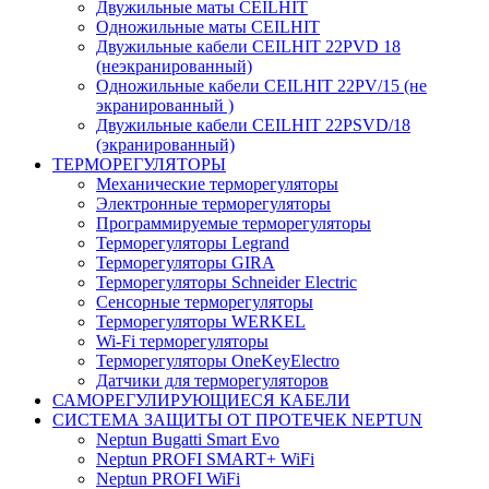
Двужильные маты CEILHIT
Одножильные маты CEILHIT
Двужильные кабели CEILHIT 22PVD 18
(неэкранированный)
Одножильные кабели CEILHIT 22PV/15 (не
экранированный )
Двужильные кабели CEILHIT 22PSVD/18
(экранированный)
ТЕРМОРЕГУЛЯТОРЫ
Механические терморегуляторы
Электронные терморегуляторы
Программируемые терморегуляторы
Терморегуляторы Legrand
Терморегуляторы GIRA
Терморегуляторы Schneider Electric
Сенсорные терморегуляторы
Терморегуляторы WERKEL
Wi-Fi терморегуляторы
Терморегуляторы OneKeyElectro
Датчики для терморегуляторов
САМОРЕГУЛИРУЮЩИЕСЯ КАБЕЛИ
СИСТЕМА ЗАЩИТЫ ОТ ПРОТЕЧЕК NEPTUN
Neptun Bugatti Smart Evo
Neptun PROFI SMART+ WiFi
Neptun PROFI WiFi