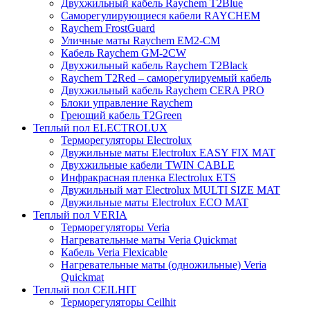
Двухжильный кабель Raychem T2Blue
Саморегулирующиеся кабели RAYCHEM
Raychem FrostGuard
Уличные маты Raychem EM2-CM
Кабель Raychem GM-2CW
Двухжильный кабель Raychem T2Black
Raychem T2Red – саморегулируемый кабель
Двухжильный кабель Raychem CERA PRO
Блоки управление Raychem
Греющий кабель T2Green
Теплый пол ELECTROLUX
Терморегуляторы Electrolux
Двужильные маты Electrolux EASY FIX MAT
Двухжильные кабели TWIN CABLE
Инфракрасная пленка Electrolux ETS
Двужильный мат Electrolux MULTI SIZE MAT
Двужильные маты Electrolux ECO MAT
Теплый пол VERIA
Терморегуляторы Veria
Нагревательные маты Veria Quickmat
Кабель Veria Flexicable
Нагревательные маты (одножильные) Veria
Quickmat
Теплый пол CEILHIT
Терморегуляторы Ceilhit