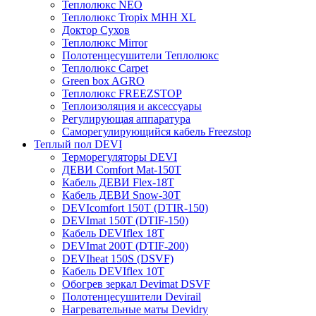
Теплолюкс NEO
Теплолюкс Tropix МНН XL
Доктор Сухов
Теплолюкс Mirror
Полотенцесушители Теплолюкс
Теплолюкс Carpet
Green box AGRO
Теплолюкс FREEZSTOP
Теплоизоляция и аксессуары
Регулирующая аппаратура
Cаморегулирующийся кабель Freezstop
Теплый пол DEVI
Терморегуляторы DEVI
ДЕВИ Comfort Mat-150T
Кабель ДЕВИ Flex-18T
Кабель ДЕВИ Snow-30T
DEVIcomfort 150T (DTIR-150)
DEVImat 150T (DTIF-150)
Кабель DEVIflex 18T
DEVImat 200T (DTIF-200)
DEVIheat 150S (DSVF)
Кабель DEVIflex 10T
Обогрев зеркал Devimat DSVF
Полотенцесушители Devirail
Нагревательные маты Devidry