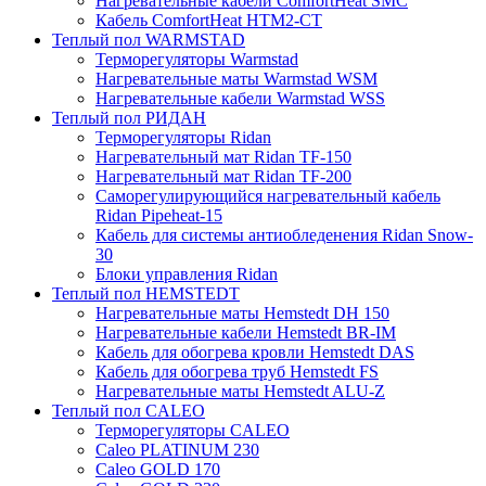
Нагревательные кабели ComfortHeat SMC
Кабель ComfortHeat HTM2-CT
Теплый пол WARMSTAD
Терморегуляторы Warmstad
Нагревательные маты Warmstad WSM
Нагревательные кабели Warmstad WSS
Теплый пол РИДАН
Терморегуляторы Ridan
Нагревательный мат Ridan TF-150
Нагревательный мат Ridan TF-200
Саморегулирующийся нагревательный кабель
Ridan Pipeheat-15
Кабель для системы антиобледенения Ridan Snow-
30
Блоки управления Ridan
Теплый пол HEMSTEDT
Нагревательные маты Hemstedt DH 150
Нагревательные кабели Hemstedt BR-IM
Кабель для обогрева кровли Hemstedt DAS
Кабель для обогрева труб Hemstedt FS
Нагревательные маты Hemstedt ALU-Z
Теплый пол CALEO
Терморегуляторы CALEO
Caleo PLATINUM 230
Caleo GOLD 170