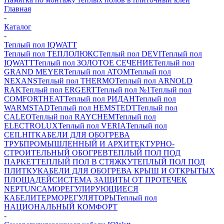
Главная
-
Каталог
-
Теплый пол IQWATT
Теплый пол ТЕПЛОЛЮКС
Теплый пол DEVI
Теплый пол
IQWATT
Теплый пол ЗОЛОТОЕ СЕЧЕНИЕ
Теплый пол
GRAND MEYER
Теплый пол ATOM
Теплый пол
NEXANS
Теплый пол THERMO
Теплый пол ARNOLD
RAK
Теплый пол ERGERT
Теплый пол №1
Теплый пол
COMFORTHEAT
Теплый пол РИДАН
Теплый пол
WARMSTAD
Теплый пол HEMSTEDT
Теплый пол
CALEO
Теплый пол RAYCHEM
Теплый пол
ELECTROLUX
Теплый пол VERIA
Теплый пол
CEILHIT
КАБЕЛИ ДЛЯ ОБОГРЕВА
ТРУБ
ПРОМЫШЛЕННЫЙ И АРХИТЕКТУРНО-
СТРОИТЕЛЬНЫЙ ОБОГРЕВ
ТЕПЛЫЙ ПОЛ ПОД
ПАРКЕТ
ТЕПЛЫЙ ПОЛ В СТЯЖКУ
ТЕПЛЫЙ ПОЛ ПОД
ПЛИТКУ
КАБЕЛИ ДЛЯ ОБОГРЕВА КРЫШ И ОТКРЫТЫХ
ПЛОЩАДЕЙ
СИСТЕМА ЗАЩИТЫ ОТ ПРОТЕЧЕК
NEPTUN
САМОРЕГУЛИРУЮЩИЕСЯ
КАБЕЛИ
ТЕРМОРЕГУЛЯТОРЫ
Теплый пол
НАЦИОНАЛЬНЫЙ КОМФОРТ
-