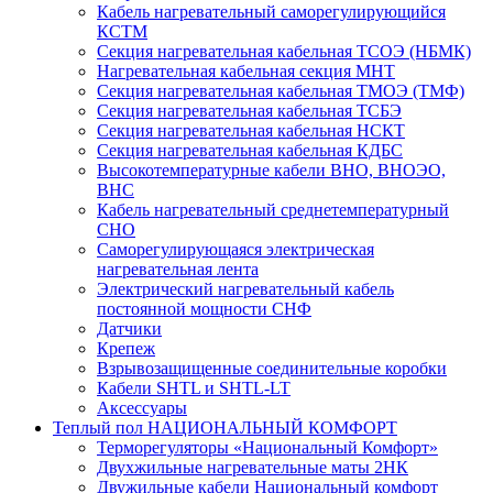
Кабель нагревательный саморегулирующийся
КСТМ
Секция нагревательная кабельная ТСОЭ (НБМК)
Нагревательная кабельная секция МНТ
Секция нагревательная кабельная ТМОЭ (ТМФ)
Секция нагревательная кабельная ТСБЭ
Секция нагревательная кабельная НСКТ
Секция нагревательная кабельная КДБС
Высокотемпературные кабели ВНО, ВНОЭО,
ВНС
Кабель нагревательный среднетемпературный
СНО
Саморегулирующаяся электрическая
нагревательная лента
Электрический нагревательный кабель
постоянной мощности СНФ
Датчики
Крепеж
Взрывозащищенные соединительные коробки
Кабели SHTL и SHTL-LT
Аксессуары
Теплый пол НАЦИОНАЛЬНЫЙ КОМФОРТ
Терморегуляторы «Национальный Комфорт»
Двухжильные нагревательные маты 2НК
Двужильные кабели Национальный комфорт