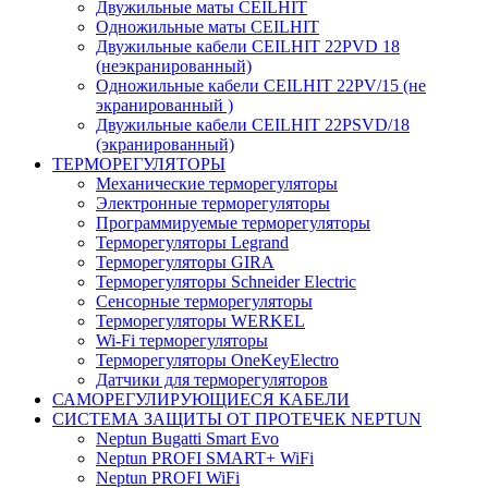
Двужильные маты CEILHIT
Одножильные маты CEILHIT
Двужильные кабели CEILHIT 22PVD 18
(неэкранированный)
Одножильные кабели CEILHIT 22PV/15 (не
экранированный )
Двужильные кабели CEILHIT 22PSVD/18
(экранированный)
ТЕРМОРЕГУЛЯТОРЫ
Механические терморегуляторы
Электронные терморегуляторы
Программируемые терморегуляторы
Терморегуляторы Legrand
Терморегуляторы GIRA
Терморегуляторы Schneider Electric
Сенсорные терморегуляторы
Терморегуляторы WERKEL
Wi-Fi терморегуляторы
Терморегуляторы OneKeyElectro
Датчики для терморегуляторов
САМОРЕГУЛИРУЮЩИЕСЯ КАБЕЛИ
СИСТЕМА ЗАЩИТЫ ОТ ПРОТЕЧЕК NEPTUN
Neptun Bugatti Smart Evo
Neptun PROFI SMART+ WiFi
Neptun PROFI WiFi