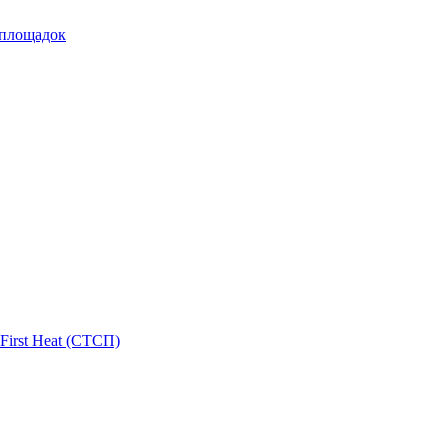
 площадок
First Heat (СТСП)