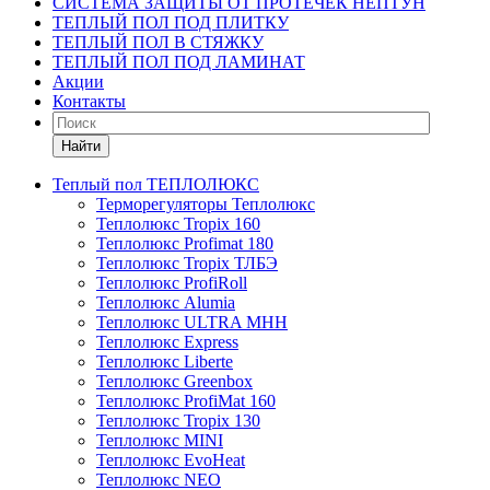
СИСТЕМА ЗАЩИТЫ ОТ ПРОТЕЧЕК НЕПТУН
ТЕПЛЫЙ ПОЛ ПОД ПЛИТКУ
ТЕПЛЫЙ ПОЛ В СТЯЖКУ
ТЕПЛЫЙ ПОЛ ПОД ЛАМИНАТ
Акции
Контакты
Найти
Теплый пол ТЕПЛОЛЮКС
Терморегуляторы Теплолюкс
Теплолюкс Tropix 160
Теплолюкс Profimat 180
Теплолюкс Tropix ТЛБЭ
Теплолюкс ProfiRoll
Теплолюкс Alumia
Теплолюкс ULTRA МНН
Теплолюкс Express
Теплолюкс Liberte
Теплолюкс Greenbox
Теплолюкс ProfiMat 160
Теплолюкс Tropix 130
Теплолюкс MINI
Теплолюкс EvoHeat
Теплолюкс NEO