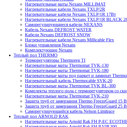
Нагревательные маты Nexans MILLIMAT
Нагревательные кабели Nexans TXLP/2R
Нагревательные кабели Nexans TXLP/1R 17Вт
Нагревательные кабели Nexans TXLP/1R BLACK 2
Саморегулирующиеся кабели NEXANS
Кабель Nexans DEFROST WATER
Кабели Nexans DEFROST SNOW
Нагревательные кабели Nexans Millicable Flex
Блоки управления Nexans
Комплектующие Nexans
Теплый пол THERMO
Терморегуляторы Thermoreg TI
Нагревательные маты Thermomat TVK-130
Нагревательные маты Thermomat TVK-180
Нагревательные маты под паркет и ламинат Thermo
Нагревательный кабель Thermocable SVK-20
Нагревательные маты Thermomat TVK BL-300
Комплекты теплого пола с терморегулятором со ск
Нагревательные маты Thermomat TVK-210
Защита труб от замерзания Thermo FreezeGuard 15 В
Защита труб от замерзания Thermo FreezeGuard 25 В
Саморегулирующийся кабель Nelson Limitrace
Теплый пол ARNOLD RAK
Нагревательные маты Arnold Rak FH P-EC ECOTH
Нагревательные маты Arnold Rak FH P VIP 200