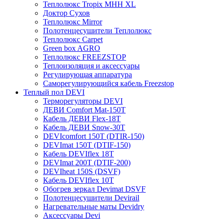
Теплолюкс Tropix МНН XL
Доктор Сухов
Теплолюкс Mirror
Полотенцесушители Теплолюкс
Теплолюкс Carpet
Green box AGRO
Теплолюкс FREEZSTOP
Теплоизоляция и аксессуары
Регулирующая аппаратура
Cаморегулирующийся кабель Freezstop
Теплый пол DEVI
Терморегуляторы DEVI
ДЕВИ Comfort Mat-150T
Кабель ДЕВИ Flex-18T
Кабель ДЕВИ Snow-30T
DEVIcomfort 150T (DTIR-150)
DEVImat 150T (DTIF-150)
Кабель DEVIflex 18T
DEVImat 200T (DTIF-200)
DEVIheat 150S (DSVF)
Кабель DEVIflex 10T
Обогрев зеркал Devimat DSVF
Полотенцесушители Devirail
Нагревательные маты Devidry
Аксессуары Devi