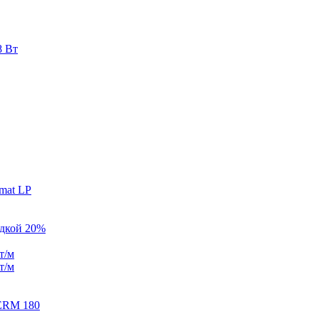
8 Вт
mat LP
идкой 20%
т/м
т/м
ERM 180