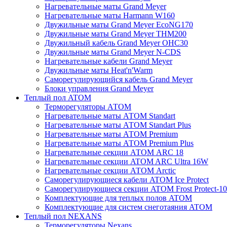
Нагревательные маты Grand Meyer
Нагревательные маты Harmann W160
Двужильные маты Grand Meyer EcoNG170
Двужильные маты Grand Meyer THM200
Двужильный кабель Grand Meyer OHC30
Двужильные маты Grand Meyer N-CDS
Нагревательные кабели Grand Meyer
Двужильные маты Heat'n'Warm
Саморегулирующийся кабель Grand Meyer
Блоки управления Grand Meyer
Теплый пол ATOM
Терморегуляторы АТОМ
Нагревательные маты АТОМ Standart
Нагревательные маты АТОМ Standart Plus
Нагревательные маты АТОМ Premium
Нагревательные маты АТОМ Premium Plus
Нагревательные секции АТОМ ARC 18
Нагревательные секции ATOM ARC Ultra 16W
Нагревательные секции АТОМ Arctic
Саморегулирующиеся кабели ATOM Ice Protect
Саморегулирующиеся секции ATOM Frost Protect-10
Комплектующие для теплых полов ATOM
Комплектующие для систем снеготаяния ATOM
Теплый пол NEXANS
Терморегуляторы Nexans