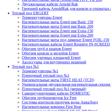
Двухжильные кабели Arnold Rak
Греющий кабель ArnoldRak для кровли и открытых
Теплый пол ERGERT
Терморегуляторы Ergert
Нагревательные маты Ergert mat Basic 150
Нагревательные маты Ergert mat Basic 200
Нагревательные маты Ergert mat Extra-150
Нагревательные маты Ergert mat Extra-200
Нагревательные маты под ламинат Ergert FOIL-150
Нагревательные кабели Ergert Resistive IN-SCREED
Обогрев труб и кранов Ergert
Обогрев кровли и желобов Ergert
Обогрев уличных площадей Ergert
Аксессуары для внутренних решений
Теплый пол №1
Терморегуляторы №1
Пленочный теплый пол №1
Нагревательные маты FIRST HEAT (ТСП)
Универсальная двухжильная нагревательная секция 
Пленочный теплый пол №1 (мерный)
Саморегулирующие кабели DOMESTIC
Обогрев трубопроводов Ice Free
Системы контроля протечек воды АкваЛорд
Нагревательные коврики First Heat