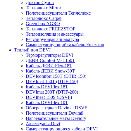
Доктор Сухов
Теплолюкс Mirror
Полотенцесушители Теплолюкс
Теплолюкс Carpet
Green box AGRO
Теплолюкс FREEZSTOP
Теплоизоляция и аксессуары
Регулирующая аппаратура
Cаморегулирующийся кабель Freezstop
Теплый пол DEVI
Терморегуляторы DEVI
ДЕВИ Comfort Mat-150T
Кабель ДЕВИ Flex-18T
Кабель ДЕВИ Snow-30T
DEVIcomfort 150T (DTIR-150)
DEVImat 150T (DTIF-150)
Кабель DEVIflex 18T
DEVImat 200T (DTIF-200)
DEVIheat 150S (DSVF)
Кабель DEVIflex 10T
Обогрев зеркал Devimat DSVF
Полотенцесушители Devirail
Нагревательные маты Devidry
Аксессуары Devi
Саморегулирующиеся кабели DEVI