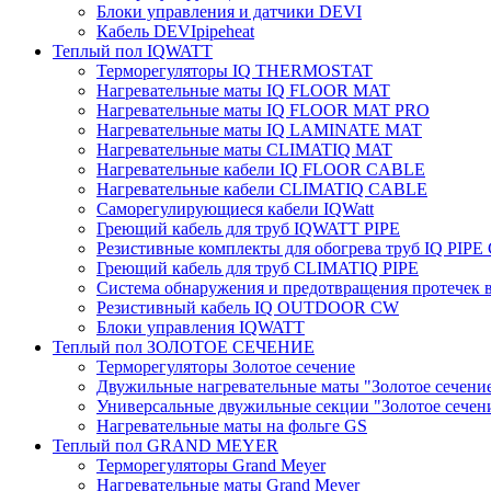
Блоки управления и датчики DEVI
Кабель DEVIpipeheat
Теплый пол IQWATT
Терморегуляторы IQ THERMOSTAT
Нагревательные маты IQ FLOOR MAT
Нагревательные маты IQ FLOOR MAT PRO
Нагревательные маты IQ LAMINATE MAT
Нагревательные маты CLIMATIQ MAT
Нагревательные кабели IQ FLOOR CABLE
Нагревательные кабели CLIMATIQ CABLE
Саморегулирующиеся кабели IQWatt
Греющий кабель для труб IQWATT PIPE
Резистивные комплекты для обогрева труб IQ PIP
Греющий кабель для труб CLIMATIQ PIPE
Система обнаружения и предотвращения протечек
Резистивный кабель IQ OUTDOOR CW
Блоки управления IQWATT
Теплый пол ЗОЛОТОЕ СЕЧЕНИЕ
Терморегуляторы Золотое сечение
Двужильные нагревательные маты "Золотое сечени
Универсальные двужильные секции "Золотое сечен
Нагревательные маты на фольге GS
Теплый пол GRAND MEYER
Терморегуляторы Grand Meyer
Нагревательные маты Grand Meyer