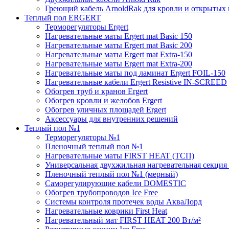
Греющий кабель ArnoldRak для кровли и открытых
Теплый пол ERGERT
Терморегуляторы Ergert
Нагревательные маты Ergert mat Basic 150
Нагревательные маты Ergert mat Basic 200
Нагревательные маты Ergert mat Extra-150
Нагревательные маты Ergert mat Extra-200
Нагревательные маты под ламинат Ergert FOIL-150
Нагревательные кабели Ergert Resistive IN-SCREED
Обогрев труб и кранов Ergert
Обогрев кровли и желобов Ergert
Обогрев уличных площадей Ergert
Аксессуары для внутренних решений
Теплый пол №1
Терморегуляторы №1
Пленочный теплый пол №1
Нагревательные маты FIRST HEAT (ТСП)
Универсальная двухжильная нагревательная секция 
Пленочный теплый пол №1 (мерный)
Саморегулирующие кабели DOMESTIC
Обогрев трубопроводов Ice Free
Системы контроля протечек воды АкваЛорд
Нагревательные коврики First Heat
Нагревательный мат FIRST HEAT 200 Вт/м²