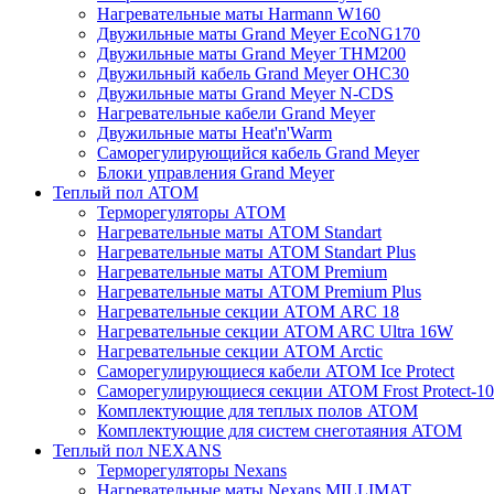
Нагревательные маты Harmann W160
Двужильные маты Grand Meyer EcoNG170
Двужильные маты Grand Meyer THM200
Двужильный кабель Grand Meyer OHC30
Двужильные маты Grand Meyer N-CDS
Нагревательные кабели Grand Meyer
Двужильные маты Heat'n'Warm
Саморегулирующийся кабель Grand Meyer
Блоки управления Grand Meyer
Теплый пол ATOM
Терморегуляторы АТОМ
Нагревательные маты АТОМ Standart
Нагревательные маты АТОМ Standart Plus
Нагревательные маты АТОМ Premium
Нагревательные маты АТОМ Premium Plus
Нагревательные секции АТОМ ARC 18
Нагревательные секции ATOM ARC Ultra 16W
Нагревательные секции АТОМ Arctic
Саморегулирующиеся кабели ATOM Ice Protect
Саморегулирующиеся секции ATOM Frost Protect-10
Комплектующие для теплых полов ATOM
Комплектующие для систем снеготаяния ATOM
Теплый пол NEXANS
Терморегуляторы Nexans
Нагревательные маты Nexans MILLIMAT