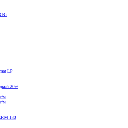
8 Вт
mat LP
идкой 20%
т/м
т/м
ERM 180