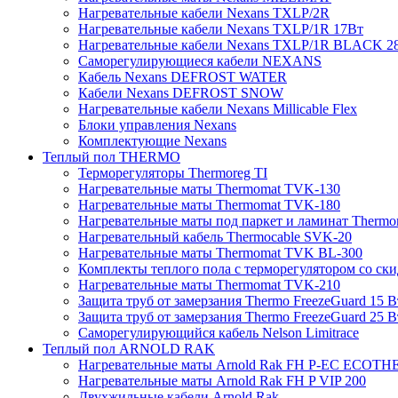
Нагревательные кабели Nexans TXLP/2R
Нагревательные кабели Nexans TXLP/1R 17Вт
Нагревательные кабели Nexans TXLP/1R BLACK 2
Саморегулирующиеся кабели NEXANS
Кабель Nexans DEFROST WATER
Кабели Nexans DEFROST SNOW
Нагревательные кабели Nexans Millicable Flex
Блоки управления Nexans
Комплектующие Nexans
Теплый пол THERMO
Терморегуляторы Thermoreg TI
Нагревательные маты Thermomat TVK-130
Нагревательные маты Thermomat TVK-180
Нагревательные маты под паркет и ламинат Thermo
Нагревательный кабель Thermocable SVK-20
Нагревательные маты Thermomat TVK BL-300
Комплекты теплого пола с терморегулятором со ск
Нагревательные маты Thermomat TVK-210
Защита труб от замерзания Thermo FreezeGuard 15 В
Защита труб от замерзания Thermo FreezeGuard 25 В
Саморегулирующийся кабель Nelson Limitrace
Теплый пол ARNOLD RAK
Нагревательные маты Arnold Rak FH P-EC ECOTH
Нагревательные маты Arnold Rak FH P VIP 200
Двухжильные кабели Arnold Rak