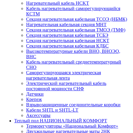
Нагревательный кабель НCKТ
Кабель нагревательный саморегулирующийся
КСТМ
Секция нагревательная кабельная ТСОЭ (НБМК)
Нагревательная кабельная секция МНТ
Секция нагревательная кабельная ТМОЭ (ТМФ)
Секция нагревательная кабельная ТСБЭ
Секция нагревательная кабельная НСКТ
Секция нагревательная кабельная КДБС
Высокотемпературные кабели ВНО, ВНОЭО,
ВНС
Кабель нагревательный среднетемпературный
СНО
Саморегулирующаяся электрическая
нагревательная лента
Электрический нагревательный кабель
постоянной мощности СНФ
Датчики
Крепеж
Взрывозащищенные соединительные коробки
Кабели SHTL и SHTL-LT
Аксессуары
Теплый пол НАЦИОНАЛЬНЫЙ КОМФОРТ
Терморегуляторы «Национальный Комфорт»
Двухжильные нагревательные маты 2НК