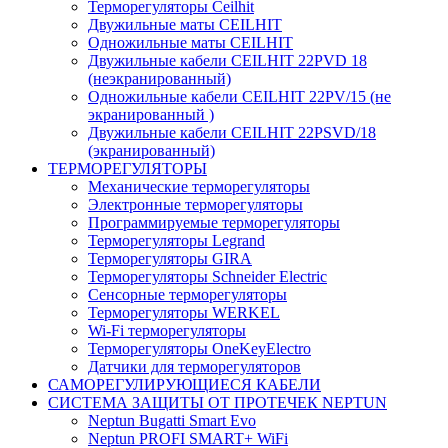
Терморегуляторы Ceilhit
Двужильные маты CEILHIT
Одножильные маты CEILHIT
Двужильные кабели CEILHIT 22PVD 18
(неэкранированный)
Одножильные кабели CEILHIT 22PV/15 (не
экранированный )
Двужильные кабели CEILHIT 22PSVD/18
(экранированный)
ТЕРМОРЕГУЛЯТОРЫ
Механические терморегуляторы
Электронные терморегуляторы
Программируемые терморегуляторы
Терморегуляторы Legrand
Терморегуляторы GIRA
Терморегуляторы Schneider Electric
Сенсорные терморегуляторы
Терморегуляторы WERKEL
Wi-Fi терморегуляторы
Терморегуляторы OneKeyElectro
Датчики для терморегуляторов
САМОРЕГУЛИРУЮЩИЕСЯ КАБЕЛИ
СИСТЕМА ЗАЩИТЫ ОТ ПРОТЕЧЕК NEPTUN
Neptun Bugatti Smart Evo
Neptun PROFI SMART+ WiFi