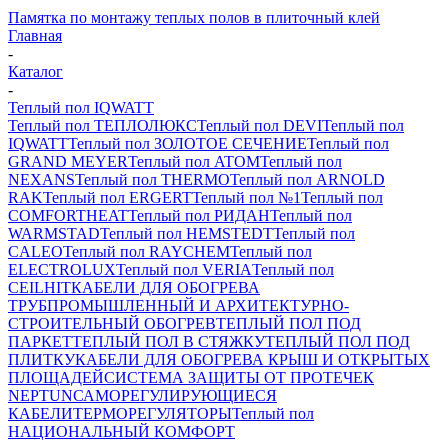
Памятка по монтажу теплых полов в плиточный клей
Главная
-
Каталог
-
Теплый пол IQWATT
Теплый пол ТЕПЛОЛЮКС
Теплый пол DEVI
Теплый пол
IQWATT
Теплый пол ЗОЛОТОЕ СЕЧЕНИЕ
Теплый пол
GRAND MEYER
Теплый пол ATOM
Теплый пол
NEXANS
Теплый пол THERMO
Теплый пол ARNOLD
RAK
Теплый пол ERGERT
Теплый пол №1
Теплый пол
COMFORTHEAT
Теплый пол РИДАН
Теплый пол
WARMSTAD
Теплый пол HEMSTEDT
Теплый пол
CALEO
Теплый пол RAYCHEM
Теплый пол
ELECTROLUX
Теплый пол VERIA
Теплый пол
CEILHIT
КАБЕЛИ ДЛЯ ОБОГРЕВА
ТРУБ
ПРОМЫШЛЕННЫЙ И АРХИТЕКТУРНО-
СТРОИТЕЛЬНЫЙ ОБОГРЕВ
ТЕПЛЫЙ ПОЛ ПОД
ПАРКЕТ
ТЕПЛЫЙ ПОЛ В СТЯЖКУ
ТЕПЛЫЙ ПОЛ ПОД
ПЛИТКУ
КАБЕЛИ ДЛЯ ОБОГРЕВА КРЫШ И ОТКРЫТЫХ
ПЛОЩАДЕЙ
СИСТЕМА ЗАЩИТЫ ОТ ПРОТЕЧЕК
NEPTUN
САМОРЕГУЛИРУЮЩИЕСЯ
КАБЕЛИ
ТЕРМОРЕГУЛЯТОРЫ
Теплый пол
НАЦИОНАЛЬНЫЙ КОМФОРТ