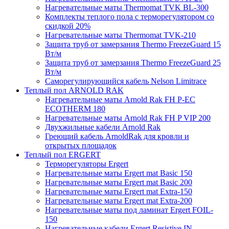
Нагревательные маты Thermomat TVK BL-300
Комплекты теплого пола с терморегулятором со
скидкой 20%
Нагревательные маты Thermomat TVK-210
Защита труб от замерзания Thermo FreezeGuard 15
Вт/м
Защита труб от замерзания Thermo FreezeGuard 25
Вт/м
Саморегулирующийся кабель Nelson Limitrace
Теплый пол ARNOLD RAK
Нагревательные маты Arnold Rak FH P-EC
ECOTHERM 180
Нагревательные маты Arnold Rak FH P VIP 200
Двухжильные кабели Arnold Rak
Греющий кабель ArnoldRak для кровли и
открытых площадок
Теплый пол ERGERT
Терморегуляторы Ergert
Нагревательные маты Ergert mat Basic 150
Нагревательные маты Ergert mat Basic 200
Нагревательные маты Ergert mat Extra-150
Нагревательные маты Ergert mat Extra-200
Нагревательные маты под ламинат Ergert FOIL-
150
Нагревательные кабели Ergert Resistive IN-