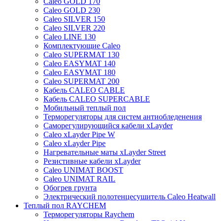
Caleo GOLD 170
Caleo GOLD 230
Caleo SILVER 150
Caleo SILVER 220
Caleo LINE 130
Комплектующие Caleo
Caleo SUPERMAT 130
Caleo EASYMAT 140
Caleo EASYMAT 180
Caleo SUPERMAT 200
Кабель CALEO CABLE
Кабель CALEO SUPERCABLE
Мобильный теплый пол
Терморегуляторы для систем антиобледенения
Саморегулирующийся кабели xLayder
Caleo xLayder Pipe W
Caleo xLayder Pipe
Нагревательные маты xLayder Street
Резистивные кабели xLayder
Caleo UNIMAT BOOST
Caleo UNIMAT RAIL
Обогрев грунта
Электрический полотенцесушитель Caleo Heatwall
Теплый пол RAYCHEM
Терморегуляторы Raychem