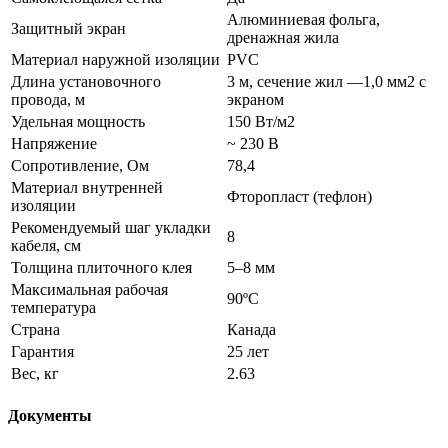
Алюминиевая фольга,
Защитный экран
дренажная жила
Материал наружной изоляции
PVC
Длина установочного
3 м, сечение жил —1,0 мм2 с
провода, м
экраном
Удельная мощность
150 Вт/м2
Напряжение
~ 230 В
Сопротивление, Ом
78,4
Материал внутренней
Фторопласт (тефлон)
изоляции
Рекомендуемый шаг укладки
8
кабеля, см
Толщина плиточного клея
5–8 мм
Максимальная рабочая
90ºС
температура
Страна
Канада
Гарантия
25 лет
Вес, кг
2.63
Документы