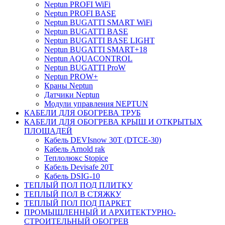
Neptun PROFI WiFi
Neptun PROFI BASE
Neptun BUGATTI SMART WiFi
Neptun BUGATTI BASE
Neptun BUGATTI BASE LIGHT
Neptun BUGATTI SMART+18
Neptun AQUACONTROL
Neptun BUGATTI ProW
Neptun PROW+
Краны Neptun
Датчики Neptun
Модули управления NEPTUN
КАБЕЛИ ДЛЯ ОБОГРЕВА ТРУБ
КАБЕЛИ ДЛЯ ОБОГРЕВА КРЫШ И ОТКРЫТЫХ
ПЛОЩАДЕЙ
Кабель DEVIsnow 30Т (DTCE-30)
Кабель Arnold rak
Теплолюкс Stopice
Кабель Devisafe 20T
Кабель DSIG-10
ТЕПЛЫЙ ПОЛ ПОД ПЛИТКУ
ТЕПЛЫЙ ПОЛ В СТЯЖКУ
ТЕПЛЫЙ ПОЛ ПОД ПАРКЕТ
ПРОМЫШЛЕННЫЙ И АРХИТЕКТУРНО-
СТРОИТЕЛЬНЫЙ ОБОГРЕВ