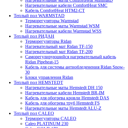
Нагревательные маты ComfortHeat MinimatD
Нагревательные кабели ComfortHeat SMC
Кабель ComfortHeat HTM2-CT
Теплый пол WARMSTAD
Терморегуляторы Warmstad
Нагревательные маты Warmstad WSM
Нагревательные кабели Warmstad WSS
Теплый пол РИДАН
Терморегуляторы Ridan
Нагревательный мат Ridan TF-150
Нагревательный мат Ridan TF-200
Саморегулирующийся нагревательный кабель
Ridan Pipeheat-15
Кабель для системы антиобледенения Ridan Snow-
30
Блоки управления Ridan
Теплый пол HEMSTEDT
Нагревательные маты Hemstedt DH 150
Нагревательные кабели Hemstedt BR-IM
Кабель для обогрева кровли Hemstedt DAS
Кабель для обогрева труб Hemstedt FS
Нагревательные маты Hemstedt ALU-Z
Теплый пол CALEO
Терморегуляторы CALEO
Caleo PLATINUM 230