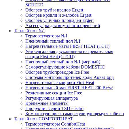
SCREED
Обогрев труб и кранов Ergert
Обогрев кровли и желобов Ergert
Обогрев уличных площадей Ergert
Аксессуары для внутренних решений
Теплый пол №1
Терморегуляторы №1
Пленочный теплый пол №1
Нагревательные маты FIRST HEAT (ТСП)
Универсальная двухжильная нагревательная
секция First Heat (СТСП)
Пленочный теплый пол №1 (мерный)
Саморегулирующие кабели DOMESTIC
Обогрев трубопроводов Ice Free
Системы контроля протечек воды АкваЛорд
Нагревательные коврики First Heat
Нагревательный мат FIRST HEAT 200 Вт/м²
Резистивные секции Ice Free
Регулирующая аппаратура
Крепежные элементы
Продукция серии TSD electro
Комплектующие к саморегулирующемуся кабелю
Теплый пол COMFORTHEAT
Терморегуляторы ComfortHeat