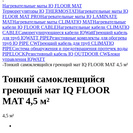
-
Нагревательные маты IQ FLOOR MAT
Терморегуляторы IQ THERMOSTAT
Нагревательные маты IQ
FLOOR MAT PRO
Нагревательные маты IQ LAMINATE
MAT
Нагревательные маты CLIMATIQ MAT
Нагревательные
кабели IQ FLOOR CABLE
Нагревательные кабели CLIMATIQ
CABLE
Саморегулирующиеся кабели IQWatt
Греющий кабель
для труб IQWATT PIPE
Резистивные комплекты для обогрева
труб IQ PIPE CW
Греющий кабель для труб CLIMATIQ
PIPE
Система обнаружения и предотвращения протечек воды
PIPELOCK
Резистивный кабель IQ OUTDOOR CW
Блоки
управления IQWATT
-
Тонкий самоклеящийся греющий мат IQ FLOOR MAT 4,5 м²
Тонкий самоклеящийся
греющий мат IQ FLOOR
MAT 4,5 м²
4,5 м²