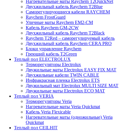
Нагревательные маты Raychem T2QuickNet
Двухжильный кабель Raychem T2Blue
Саморегулирующиеся кабели RAYCHEM
Raychem FrostGuard
Уличные маты Raychem EM2-CM
Кабель Raychem GM-2CW
Двухжильный кабель Raychem T2Black
Raychem T2Red – саморегулируемый кабель
Двухжильный кабель Raychem CERA PRO
Блоки управление Raychem
Греющий кабель T2Green
Теплый пол ELECTROLUX
Терморегуляторы Electrolux
Двужильные маты Electrolux EASY FIX MAT
Двухжильные кабели TWIN CABLE
Инфракрасная пленка Electrolux ETS
Двужильный мат Electrolux MULTI SIZE MAT
Двужильные маты Electrolux ECO MAT
Теплый пол VERIA
Терморегуляторы Veria
Нагревательные маты Veria Quickmat
Кабель Veria Flexicable
Нагревательные маты (одножильные) Veria
Quickmat
Теплый пол CEILHIT