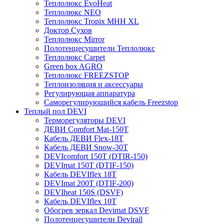
Теплолюкс EvoHeat
Теплолюкс NEO
Теплолюкс Tropix МНН XL
Доктор Сухов
Теплолюкс Mirror
Полотенцесушители Теплолюкс
Теплолюкс Carpet
Green box AGRO
Теплолюкс FREEZSTOP
Теплоизоляция и аксессуары
Регулирующая аппаратура
Cаморегулирующийся кабель Freezstop
Теплый пол DEVI
Терморегуляторы DEVI
ДЕВИ Comfort Mat-150T
Кабель ДЕВИ Flex-18T
Кабель ДЕВИ Snow-30T
DEVIcomfort 150T (DTIR-150)
DEVImat 150T (DTIF-150)
Кабель DEVIflex 18T
DEVImat 200T (DTIF-200)
DEVIheat 150S (DSVF)
Кабель DEVIflex 10T
Обогрев зеркал Devimat DSVF
Полотенцесушители Devirail