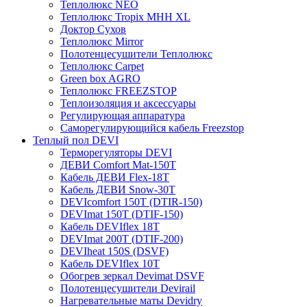
Теплолюкс NEO
Теплолюкс Tropix МНН XL
Доктор Сухов
Теплолюкс Mirror
Полотенцесушители Теплолюкс
Теплолюкс Carpet
Green box AGRO
Теплолюкс FREEZSTOP
Теплоизоляция и аксессуары
Регулирующая аппаратура
Cаморегулирующийся кабель Freezstop
Теплый пол DEVI
Терморегуляторы DEVI
ДЕВИ Comfort Mat-150T
Кабель ДЕВИ Flex-18T
Кабель ДЕВИ Snow-30T
DEVIcomfort 150T (DTIR-150)
DEVImat 150T (DTIF-150)
Кабель DEVIflex 18T
DEVImat 200T (DTIF-200)
DEVIheat 150S (DSVF)
Кабель DEVIflex 10T
Обогрев зеркал Devimat DSVF
Полотенцесушители Devirail
Нагревательные маты Devidry