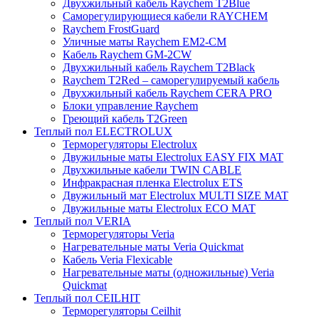
Двухжильный кабель Raychem T2Blue
Саморегулирующиеся кабели RAYCHEM
Raychem FrostGuard
Уличные маты Raychem EM2-CM
Кабель Raychem GM-2CW
Двухжильный кабель Raychem T2Black
Raychem T2Red – саморегулируемый кабель
Двухжильный кабель Raychem CERA PRO
Блоки управление Raychem
Греющий кабель T2Green
Теплый пол ELECTROLUX
Терморегуляторы Electrolux
Двужильные маты Electrolux EASY FIX MAT
Двухжильные кабели TWIN CABLE
Инфракрасная пленка Electrolux ETS
Двужильный мат Electrolux MULTI SIZE MAT
Двужильные маты Electrolux ECO MAT
Теплый пол VERIA
Терморегуляторы Veria
Нагревательные маты Veria Quickmat
Кабель Veria Flexicable
Нагревательные маты (одножильные) Veria
Quickmat
Теплый пол CEILHIT
Терморегуляторы Ceilhit