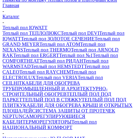
Главная
-
Каталог
-
Теплый пол IQWATT
Теплый пол ТЕПЛОЛЮКС
Теплый пол DEVI
Теплый пол
IQWATT
Теплый пол ЗОЛОТОЕ СЕЧЕНИЕ
Теплый пол
GRAND MEYER
Теплый пол ATOM
Теплый пол
NEXANS
Теплый пол THERMO
Теплый пол ARNOLD
RAK
Теплый пол ERGERT
Теплый пол №1
Теплый пол
COMFORTHEAT
Теплый пол РИДАН
Теплый пол
WARMSTAD
Теплый пол HEMSTEDT
Теплый пол
CALEO
Теплый пол RAYCHEM
Теплый пол
ELECTROLUX
Теплый пол VERIA
Теплый пол
CEILHIT
КАБЕЛИ ДЛЯ ОБОГРЕВА
ТРУБ
ПРОМЫШЛЕННЫЙ И АРХИТЕКТУРНО-
СТРОИТЕЛЬНЫЙ ОБОГРЕВ
ТЕПЛЫЙ ПОЛ ПОД
ПАРКЕТ
ТЕПЛЫЙ ПОЛ В СТЯЖКУ
ТЕПЛЫЙ ПОЛ ПОД
ПЛИТКУ
КАБЕЛИ ДЛЯ ОБОГРЕВА КРЫШ И ОТКРЫТЫХ
ПЛОЩАДЕЙ
СИСТЕМА ЗАЩИТЫ ОТ ПРОТЕЧЕК
NEPTUN
САМОРЕГУЛИРУЮЩИЕСЯ
КАБЕЛИ
ТЕРМОРЕГУЛЯТОРЫ
Теплый пол
НАЦИОНАЛЬНЫЙ КОМФОРТ
-