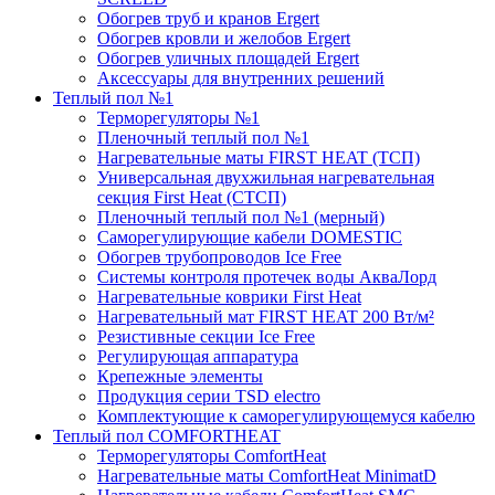
Обогрев труб и кранов Ergert
Обогрев кровли и желобов Ergert
Обогрев уличных площадей Ergert
Аксессуары для внутренних решений
Теплый пол №1
Терморегуляторы №1
Пленочный теплый пол №1
Нагревательные маты FIRST HEAT (ТСП)
Универсальная двухжильная нагревательная
секция First Heat (СТСП)
Пленочный теплый пол №1 (мерный)
Саморегулирующие кабели DOMESTIC
Обогрев трубопроводов Ice Free
Системы контроля протечек воды АкваЛорд
Нагревательные коврики First Heat
Нагревательный мат FIRST HEAT 200 Вт/м²
Резистивные секции Ice Free
Регулирующая аппаратура
Крепежные элементы
Продукция серии TSD electro
Комплектующие к саморегулирующемуся кабелю
Теплый пол COMFORTHEAT
Терморегуляторы ComfortHeat
Нагревательные маты ComfortHeat MinimatD