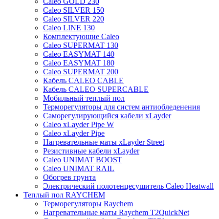
Caleo GOLD 230
Caleo SILVER 150
Caleo SILVER 220
Caleo LINE 130
Комплектующие Caleo
Caleo SUPERMAT 130
Caleo EASYMAT 140
Caleo EASYMAT 180
Caleo SUPERMAT 200
Кабель CALEO CABLE
Кабель CALEO SUPERCABLE
Мобильный теплый пол
Терморегуляторы для систем антиобледенения
Саморегулирующийся кабели xLayder
Caleo xLayder Pipe W
Caleo xLayder Pipe
Нагревательные маты xLayder Street
Резистивные кабели xLayder
Caleo UNIMAT BOOST
Caleo UNIMAT RAIL
Обогрев грунта
Электрический полотенцесушитель Caleo Heatwall
Теплый пол RAYCHEM
Терморегуляторы Raychem
Нагревательные маты Raychem T2QuickNet