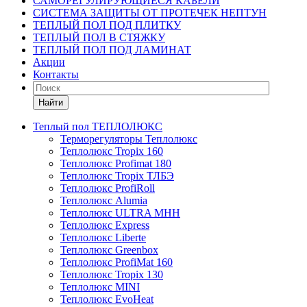
САМОРЕГУЛИРУЮЩИЕСЯ КАБЕЛИ
СИСТЕМА ЗАЩИТЫ ОТ ПРОТЕЧЕК НЕПТУН
ТЕПЛЫЙ ПОЛ ПОД ПЛИТКУ
ТЕПЛЫЙ ПОЛ В СТЯЖКУ
ТЕПЛЫЙ ПОЛ ПОД ЛАМИНАТ
Акции
Контакты
Найти
Теплый пол ТЕПЛОЛЮКС
Терморегуляторы Теплолюкс
Теплолюкс Tropix 160
Теплолюкс Profimat 180
Теплолюкс Tropix ТЛБЭ
Теплолюкс ProfiRoll
Теплолюкс Alumia
Теплолюкс ULTRA МНН
Теплолюкс Express
Теплолюкс Liberte
Теплолюкс Greenbox
Теплолюкс ProfiMat 160
Теплолюкс Tropix 130
Теплолюкс MINI
Теплолюкс EvoHeat