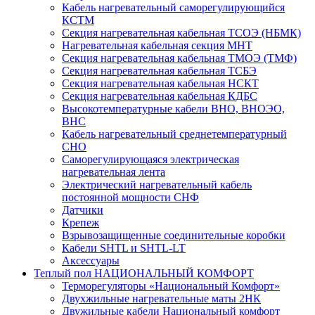
Кабель нагревательный саморегулирующийся
КСТМ
Секция нагревательная кабельная ТСОЭ (НБМК)
Нагревательная кабельная секция МНТ
Секция нагревательная кабельная ТМОЭ (ТМФ)
Секция нагревательная кабельная ТСБЭ
Секция нагревательная кабельная НСКТ
Секция нагревательная кабельная КДБС
Высокотемпературные кабели ВНО, ВНОЭО,
ВНС
Кабель нагревательный среднетемпературный
СНО
Саморегулирующаяся электрическая
нагревательная лента
Электрический нагревательный кабель
постоянной мощности СНФ
Датчики
Крепеж
Взрывозащищенные соединительные коробки
Кабели SHTL и SHTL-LT
Аксессуары
Теплый пол НАЦИОНАЛЬНЫЙ КОМФОРТ
Терморегуляторы «Национальный Комфорт»
Двухжильные нагревательные маты 2НК
Двужильные кабели Национальный комфорт