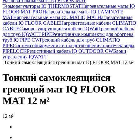
Нагревательные маты IQ FLOOR MAT
Терморегуляторы IQ THERMOSTAT
Нагревательные маты IQ
FLOOR MAT PRO
Нагревательные маты IQ LAMINATE
MAT
Нагревательные маты CLIMATIQ MAT
Нагревательные
кабели IQ FLOOR CABLE
Нагревательные кабели CLIMATIQ
CABLE
Саморегулирующиеся кабели IQWatt
Греющий кабель
для труб IQWATT PIPE
Резистивные комплекты для обогрева
труб IQ PIPE CW
Греющий кабель для труб CLIMATIQ
PIPE
Система обнаружения и предотвращения протечек воды
PIPELOCK
Резистивный кабель IQ OUTDOOR CW
Блоки
управления IQWATT
-
Тонкий самоклеящийся греющий мат IQ FLOOR MAT 12 м²
Тонкий самоклеящийся
греющий мат IQ FLOOR
MAT 12 м²
12 м²