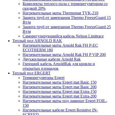
Комплекты теплого пола с терморегулятором со
скидкой 20%
Нагревательные маты Thermomat TVK-210
Защита труб от замерзания Thermo FreezeGuard 15
Вт/м
Защита труб от замерзания Thermo FreezeGuard 25
Вт/м
Саморегулирующийся кабель Nelson Limitrace
Теплый пол ARNOLD RAK
Нагревательные маты Arnold Rak FH P-EC
ECOTHERM 180
Нагревательные маты Arnold Rak FH P VIP 200
Двухжильные кабели Arnold Rak
Греющий кабель ArnoldRak для кровли и
открытых площадок
Теплый пол ERGERT
Терморегуляторы Ergert
Нагревательные маты Ergert mat Basic 150
Нагревательные маты Ergert mat Basic 200
Нагревательные маты Ergert mat Extra-150
Нагревательные маты Ergert mat Extra-200
Нагревательные маты под ламинат Ergert FOIL-
150
Нагревательные кабели Ergert Resistive IN-
SCREED