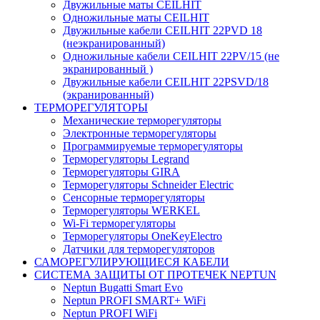
Двужильные маты CEILHIT
Одножильные маты CEILHIT
Двужильные кабели CEILHIT 22PVD 18
(неэкранированный)
Одножильные кабели CEILHIT 22PV/15 (не
экранированный )
Двужильные кабели CEILHIT 22PSVD/18
(экранированный)
ТЕРМОРЕГУЛЯТОРЫ
Механические терморегуляторы
Электронные терморегуляторы
Программируемые терморегуляторы
Терморегуляторы Legrand
Терморегуляторы GIRA
Терморегуляторы Schneider Electric
Сенсорные терморегуляторы
Терморегуляторы WERKEL
Wi-Fi терморегуляторы
Терморегуляторы OneKeyElectro
Датчики для терморегуляторов
САМОРЕГУЛИРУЮЩИЕСЯ КАБЕЛИ
СИСТЕМА ЗАЩИТЫ ОТ ПРОТЕЧЕК NEPTUN
Neptun Bugatti Smart Evo
Neptun PROFI SMART+ WiFi
Neptun PROFI WiFi