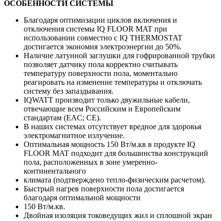
ОСОБЕННОСТИ СИСТЕМЫ
Благодаря оптимизации циклов включения и
отключения системы IQ FLOOR MAT при
использовании совместно с IQ THERMOSTAT
достигается экономия электроэнергии до 50%.
Наличие латунной заглушки для гофрированной трубки
позволяет датчику пола корректно считывать
температуру поверхности пола, моментально
реагировать на изменение температуры и отключать
систему без запаздывания.
IQWATT производит только двужильные кабели,
отвечающие всем Российским и Европейским
стандартам (EAC; СE).
В наших системах отсутствует вредное для здоровья
электромагнитное излучение.
Оптимальная мощность 150 Вт/м.кв в продукте IQ
FLOOR MAT подходит для большинства конструкций
пола, расположенных в зоне умеренно-
континентального
климата (подтверждено тепло-физическим расчетом).
Быстрый нагрев поверхности пола достигается
благодаря оптимальной мощности
150 Вт/м.кв.
Двойная изоляция токоведущих жил и сплошной экран