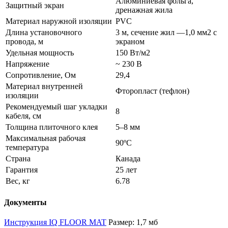
Алюминиевая фольга,
Защитный экран
дренажная жила
Материал наружной изоляции
PVC
Длина установочного
3 м, сечение жил —1,0 мм2 с
провода, м
экраном
Удельная мощность
150 Вт/м2
Напряжение
~ 230 В
Сопротивление, Ом
29,4
Материал внутренней
Фторопласт (тефлон)
изоляции
Рекомендуемый шаг укладки
8
кабеля, см
Толщина плиточного клея
5–8 мм
Максимальная рабочая
90ºС
температура
Страна
Канада
Гарантия
25 лет
Вес, кг
6.78
Документы
Инструкция IQ FLOOR MAT
Размер: 1,7 мб