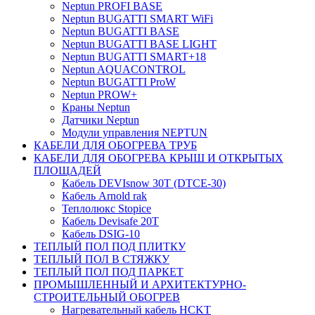
Neptun PROFI BASE
Neptun BUGATTI SMART WiFi
Neptun BUGATTI BASE
Neptun BUGATTI BASE LIGHT
Neptun BUGATTI SMART+18
Neptun AQUACONTROL
Neptun BUGATTI ProW
Neptun PROW+
Краны Neptun
Датчики Neptun
Модули управления NEPTUN
КАБЕЛИ ДЛЯ ОБОГРЕВА ТРУБ
КАБЕЛИ ДЛЯ ОБОГРЕВА КРЫШ И ОТКРЫТЫХ
ПЛОЩАДЕЙ
Кабель DEVIsnow 30Т (DTCE-30)
Кабель Arnold rak
Теплолюкс Stopice
Кабель Devisafe 20T
Кабель DSIG-10
ТЕПЛЫЙ ПОЛ ПОД ПЛИТКУ
ТЕПЛЫЙ ПОЛ В СТЯЖКУ
ТЕПЛЫЙ ПОЛ ПОД ПАРКЕТ
ПРОМЫШЛЕННЫЙ И АРХИТЕКТУРНО-
СТРОИТЕЛЬНЫЙ ОБОГРЕВ
Нагревательный кабель НCKТ