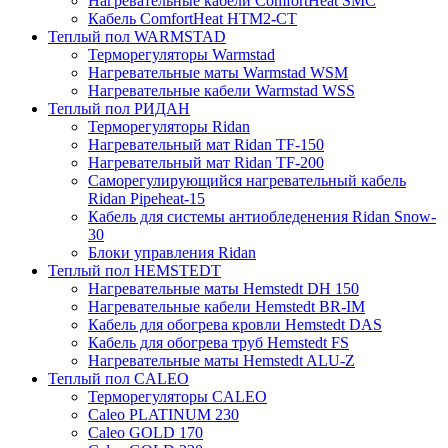
Нагревательные кабели ComfortHeat SMC
Кабель ComfortHeat HTM2-CT
Теплый пол WARMSTAD
Терморегуляторы Warmstad
Нагревательные маты Warmstad WSM
Нагревательные кабели Warmstad WSS
Теплый пол РИДАН
Терморегуляторы Ridan
Нагревательный мат Ridan TF-150
Нагревательный мат Ridan TF-200
Саморегулирующийся нагревательный кабель
Ridan Pipeheat-15
Кабель для системы антиобледенения Ridan Snow-
30
Блоки управления Ridan
Теплый пол HEMSTEDT
Нагревательные маты Hemstedt DH 150
Нагревательные кабели Hemstedt BR-IM
Кабель для обогрева кровли Hemstedt DAS
Кабель для обогрева труб Hemstedt FS
Нагревательные маты Hemstedt ALU-Z
Теплый пол CALEO
Терморегуляторы CALEO
Caleo PLATINUM 230
Caleo GOLD 170