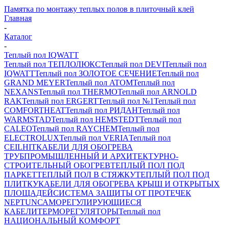
Памятка по монтажу теплых полов в плиточный клей
Главная
-
Каталог
-
Теплый пол IQWATT
Теплый пол ТЕПЛОЛЮКС
Теплый пол DEVI
Теплый пол
IQWATT
Теплый пол ЗОЛОТОЕ СЕЧЕНИЕ
Теплый пол
GRAND MEYER
Теплый пол ATOM
Теплый пол
NEXANS
Теплый пол THERMO
Теплый пол ARNOLD
RAK
Теплый пол ERGERT
Теплый пол №1
Теплый пол
COMFORTHEAT
Теплый пол РИДАН
Теплый пол
WARMSTAD
Теплый пол HEMSTEDT
Теплый пол
CALEO
Теплый пол RAYCHEM
Теплый пол
ELECTROLUX
Теплый пол VERIA
Теплый пол
CEILHIT
КАБЕЛИ ДЛЯ ОБОГРЕВА
ТРУБ
ПРОМЫШЛЕННЫЙ И АРХИТЕКТУРНО-
СТРОИТЕЛЬНЫЙ ОБОГРЕВ
ТЕПЛЫЙ ПОЛ ПОД
ПАРКЕТ
ТЕПЛЫЙ ПОЛ В СТЯЖКУ
ТЕПЛЫЙ ПОЛ ПОД
ПЛИТКУ
КАБЕЛИ ДЛЯ ОБОГРЕВА КРЫШ И ОТКРЫТЫХ
ПЛОЩАДЕЙ
СИСТЕМА ЗАЩИТЫ ОТ ПРОТЕЧЕК
NEPTUN
САМОРЕГУЛИРУЮЩИЕСЯ
КАБЕЛИ
ТЕРМОРЕГУЛЯТОРЫ
Теплый пол
НАЦИОНАЛЬНЫЙ КОМФОРТ