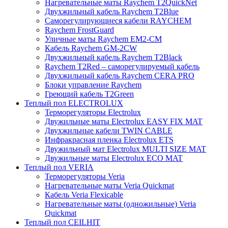
Нагревательные маты Raychem T2QuickNet
Двухжильный кабель Raychem T2Blue
Саморегулирующиеся кабели RAYCHEM
Raychem FrostGuard
Уличные маты Raychem EM2-CM
Кабель Raychem GM-2CW
Двухжильный кабель Raychem T2Black
Raychem T2Red – саморегулируемый кабель
Двухжильный кабель Raychem CERA PRO
Блоки управление Raychem
Греющий кабель T2Green
Теплый пол ELECTROLUX
Терморегуляторы Electrolux
Двужильные маты Electrolux EASY FIX MAT
Двухжильные кабели TWIN CABLE
Инфракрасная пленка Electrolux ETS
Двужильный мат Electrolux MULTI SIZE MAT
Двужильные маты Electrolux ECO MAT
Теплый пол VERIA
Терморегуляторы Veria
Нагревательные маты Veria Quickmat
Кабель Veria Flexicable
Нагревательные маты (одножильные) Veria
Quickmat
Теплый пол CEILHIT