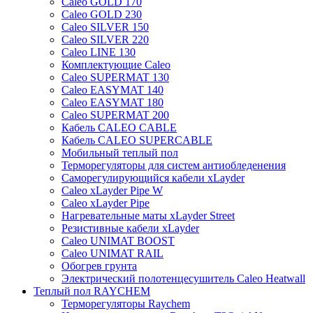
Caleo GOLD 170
Caleo GOLD 230
Caleo SILVER 150
Caleo SILVER 220
Caleo LINE 130
Комплектующие Caleo
Caleo SUPERMAT 130
Caleo EASYMAT 140
Caleo EASYMAT 180
Caleo SUPERMAT 200
Кабель CALEO CABLE
Кабель CALEO SUPERCABLE
Мобильный теплый пол
Терморегуляторы для систем антиобледенения
Саморегулирующийся кабели xLayder
Caleo xLayder Pipe W
Caleo xLayder Pipe
Нагревательные маты xLayder Street
Резистивные кабели xLayder
Caleo UNIMAT BOOST
Caleo UNIMAT RAIL
Обогрев грунта
Электрический полотенцесушитель Caleo Heatwall
Теплый пол RAYCHEM
Терморегуляторы Raychem