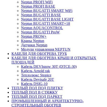
Neptun PROFI WiFi
Neptun PROFI BASE
Neptun BUGATTI SMART WiFi
Neptun BUGATTI BASE
Neptun BUGATTI BASE LIGHT
Neptun BUGATTI SMART+18
Neptun AQUACONTROL
Neptun BUGATTI ProW
Neptun PROW+
Краны Neptun
Датчики Neptun
Модули управления NEPTUN
КАБЕЛИ ДЛЯ ОБОГРЕВА ТРУБ
КАБЕЛИ ДЛЯ ОБОГРЕВА КРЫШ И ОТКРЫТЫХ
ПЛОЩАДЕЙ
Кабель DEVIsnow 30Т (DTCE-30)
Кабель Arnold rak
Теплолюкс Stopice
Кабель Devisafe 20T
Кабель DSIG-10
ТЕПЛЫЙ ПОЛ ПОД ПЛИТКУ
ТЕПЛЫЙ ПОЛ В СТЯЖКУ
ТЕПЛЫЙ ПОЛ ПОД ПАРКЕТ
ПРОМЫШЛЕННЫЙ И АРХИТЕКТУРНО-
СТРОИТЕЛЬНЫЙ ОБОГРЕВ