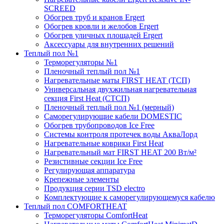
SCREED
Обогрев труб и кранов Ergert
Обогрев кровли и желобов Ergert
Обогрев уличных площадей Ergert
Аксессуары для внутренних решений
Теплый пол №1
Терморегуляторы №1
Пленочный теплый пол №1
Нагревательные маты FIRST HEAT (ТСП)
Универсальная двухжильная нагревательная
секция First Heat (СТСП)
Пленочный теплый пол №1 (мерный)
Саморегулирующие кабели DOMESTIC
Обогрев трубопроводов Ice Free
Системы контроля протечек воды АкваЛорд
Нагревательные коврики First Heat
Нагревательный мат FIRST HEAT 200 Вт/м²
Резистивные секции Ice Free
Регулирующая аппаратура
Крепежные элементы
Продукция серии TSD electro
Комплектующие к саморегулирующемуся кабелю
Теплый пол COMFORTHEAT
Терморегуляторы ComfortHeat