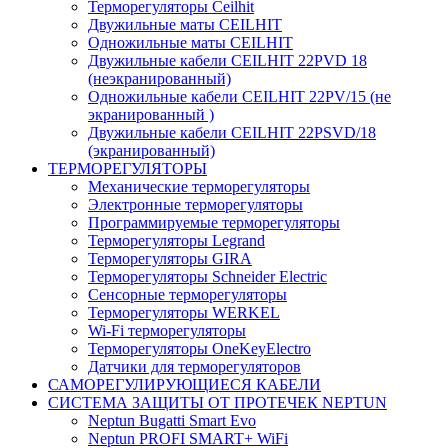
Терморегуляторы Ceilhit
Двужильные маты CEILHIT
Одножильные маты CEILHIT
Двужильные кабели CEILHIT 22PVD 18
(неэкранированный)
Одножильные кабели CEILHIT 22PV/15 (не
экранированный )
Двужильные кабели CEILHIT 22PSVD/18
(экранированный)
ТЕРМОРЕГУЛЯТОРЫ
Механические терморегуляторы
Электронные терморегуляторы
Программируемые терморегуляторы
Терморегуляторы Legrand
Терморегуляторы GIRA
Терморегуляторы Schneider Electric
Сенсорные терморегуляторы
Терморегуляторы WERKEL
Wi-Fi терморегуляторы
Терморегуляторы OneKeyElectro
Датчики для терморегуляторов
САМОРЕГУЛИРУЮЩИЕСЯ КАБЕЛИ
СИСТЕМА ЗАЩИТЫ ОТ ПРОТЕЧЕК NEPTUN
Neptun Bugatti Smart Evo
Neptun PROFI SMART+ WiFi