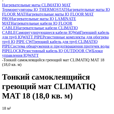
-
Нагревательные маты CLIMATIQ MAT
Терморегуляторы IQ THERMOSTAT
Нагревательные маты IQ
FLOOR MAT
Нагревательные маты IQ FLOOR MAT
PRO
Нагревательные маты IQ LAMINATE
MAT
Нагревательные кабели IQ FLOOR
CABLE
Нагревательные кабели CLIMATIQ
CABLE
Саморегулирующиеся кабели IQWatt
Греющий кабель
для труб IQWATT PIPE
Резистивные комплекты для обогрева
труб IQ PIPE CW
Греющий кабель для труб CLIMATIQ
PIPE
Система обнаружения и предотвращения протечек воды
PIPELOCK
Резистивный кабель IQ OUTDOOR CW
Блоки
управления IQWATT
-
Тонкий самоклеящийся греющий мат CLIMATIQ MAT 18
(18,0 кв. м)
Тонкий самоклеящийся
греющий мат CLIMATIQ
MAT 18 (18,0 кв. м)
18 м²