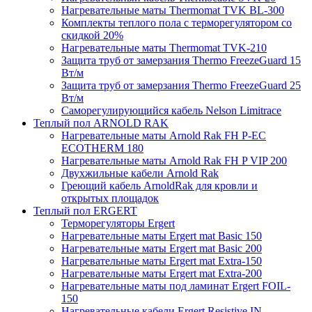
Нагревательные маты Thermomat TVK BL-300
Комплекты теплого пола с терморегулятором со
скидкой 20%
Нагревательные маты Thermomat TVK-210
Защита труб от замерзания Thermo FreezeGuard 15
Вт/м
Защита труб от замерзания Thermo FreezeGuard 25
Вт/м
Саморегулирующийся кабель Nelson Limitrace
Теплый пол ARNOLD RAK
Нагревательные маты Arnold Rak FH P-EC
ECOTHERM 180
Нагревательные маты Arnold Rak FH P VIP 200
Двухжильные кабели Arnold Rak
Греющий кабель ArnoldRak для кровли и
открытых площадок
Теплый пол ERGERT
Терморегуляторы Ergert
Нагревательные маты Ergert mat Basic 150
Нагревательные маты Ergert mat Basic 200
Нагревательные маты Ergert mat Extra-150
Нагревательные маты Ergert mat Extra-200
Нагревательные маты под ламинат Ergert FOIL-
150
Нагревательные кабели Ergert Resistive IN-