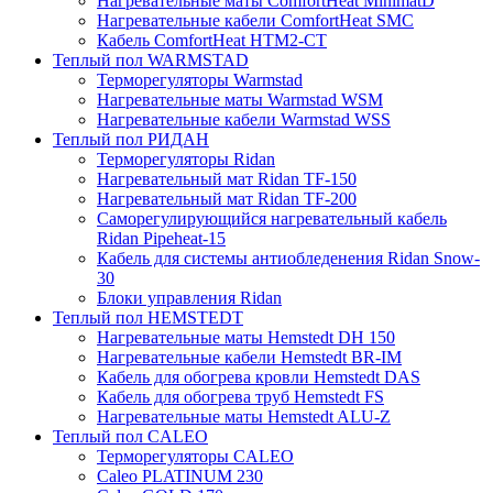
Нагревательные маты ComfortHeat MinimatD
Нагревательные кабели ComfortHeat SMC
Кабель ComfortHeat HTM2-CT
Теплый пол WARMSTAD
Терморегуляторы Warmstad
Нагревательные маты Warmstad WSM
Нагревательные кабели Warmstad WSS
Теплый пол РИДАН
Терморегуляторы Ridan
Нагревательный мат Ridan TF-150
Нагревательный мат Ridan TF-200
Саморегулирующийся нагревательный кабель
Ridan Pipeheat-15
Кабель для системы антиобледенения Ridan Snow-
30
Блоки управления Ridan
Теплый пол HEMSTEDT
Нагревательные маты Hemstedt DH 150
Нагревательные кабели Hemstedt BR-IM
Кабель для обогрева кровли Hemstedt DAS
Кабель для обогрева труб Hemstedt FS
Нагревательные маты Hemstedt ALU-Z
Теплый пол CALEO
Терморегуляторы CALEO
Caleo PLATINUM 230