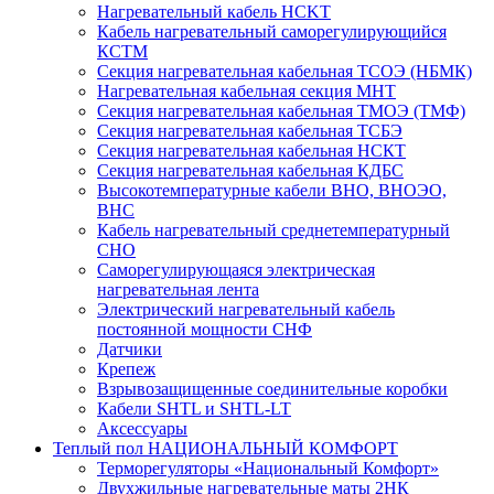
Нагревательный кабель НCKТ
Кабель нагревательный саморегулирующийся
КСТМ
Секция нагревательная кабельная ТСОЭ (НБМК)
Нагревательная кабельная секция МНТ
Секция нагревательная кабельная ТМОЭ (ТМФ)
Секция нагревательная кабельная ТСБЭ
Секция нагревательная кабельная НСКТ
Секция нагревательная кабельная КДБС
Высокотемпературные кабели ВНО, ВНОЭО,
ВНС
Кабель нагревательный среднетемпературный
СНО
Саморегулирующаяся электрическая
нагревательная лента
Электрический нагревательный кабель
постоянной мощности СНФ
Датчики
Крепеж
Взрывозащищенные соединительные коробки
Кабели SHTL и SHTL-LT
Аксессуары
Теплый пол НАЦИОНАЛЬНЫЙ КОМФОРТ
Терморегуляторы «Национальный Комфорт»
Двухжильные нагревательные маты 2НК