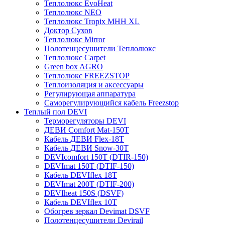
Теплолюкс EvoHeat
Теплолюкс NEO
Теплолюкс Tropix МНН XL
Доктор Сухов
Теплолюкс Mirror
Полотенцесушители Теплолюкс
Теплолюкс Carpet
Green box AGRO
Теплолюкс FREEZSTOP
Теплоизоляция и аксессуары
Регулирующая аппаратура
Cаморегулирующийся кабель Freezstop
Теплый пол DEVI
Терморегуляторы DEVI
ДЕВИ Comfort Mat-150T
Кабель ДЕВИ Flex-18T
Кабель ДЕВИ Snow-30T
DEVIcomfort 150T (DTIR-150)
DEVImat 150T (DTIF-150)
Кабель DEVIflex 18T
DEVImat 200T (DTIF-200)
DEVIheat 150S (DSVF)
Кабель DEVIflex 10T
Обогрев зеркал Devimat DSVF
Полотенцесушители Devirail