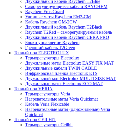
Двухжильный кабель Raychem T2Blue
Саморегулирующиеся кабели RAYCHEM
Raychem FrostGuard
Уличные маты Raychem EM2-CM
Кабель Raychem GM-2CW
Двухжильный кабель Raychem T2Black
Raychem T2Red – саморегулируемый кабель
Двухжильный кабель Raychem CERA PRO
Блоки управление Raychem
Греющий кабель T2Green
Теплый пол ELECTROLUX
Терморегуляторы Electrolux
Двужильные маты Electrolux EASY FIX MAT
Двухжильные кабели TWIN CABLE
Инфракрасная пленка Electrolux ETS
Двужильный мат Electrolux MULTI SIZE MAT
Двужильные маты Electrolux ECO MAT
Теплый пол VERIA
Терморегуляторы Veria
Нагревательные маты Veria Quickmat
Кабель Veria Flexicable
Нагревательные маты (одножильные) Veria
Quickmat
Теплый пол CEILHIT
Терморегуляторы Ceilhit