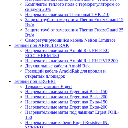
Комплекты теплого пола с терморегулятором со
скидкой 20%
Нагревательные маты Thermomat TVK-210
Защита труб от замерзания Thermo FreezeGuard 15
Вт/м
Защита труб от замерзания Thermo FreezeGuard 25
Вт/м
Саморегулирующийся кабель Nelson Limitrace
Теплый пол ARNOLD RAK
Нагревательные маты Arnold Rak FH P-EC
ECOTHERM 180
Нагревательные маты Arnold Rak FH P VIP 200
Двухжильные кабели Arnold Rak
Греющий кабель ArnoldRak для кровли и
открытых площадок
Теплый пол ERGERT
Терморегуляторы Ergert
Нагревательные маты Ergert mat Basic 150
Нагревательные маты Ergert mat Basic 200
Нагревательные маты Ergert mat Extra-150
Нагревательные маты Ergert mat Extra-200
Нагревательные маты под ламинат Ergert FOIL-
150
Нагревательные кабели Ergert Resistive IN-
SCREED