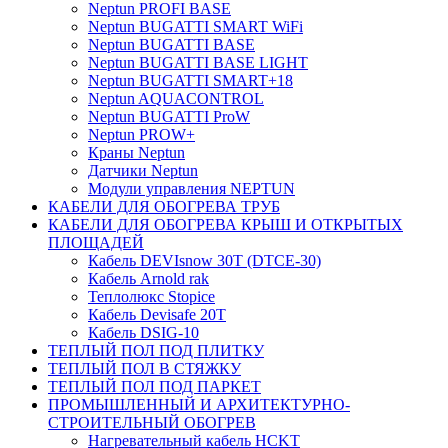
Neptun PROFI BASE
Neptun BUGATTI SMART WiFi
Neptun BUGATTI BASE
Neptun BUGATTI BASE LIGHT
Neptun BUGATTI SMART+18
Neptun AQUACONTROL
Neptun BUGATTI ProW
Neptun PROW+
Краны Neptun
Датчики Neptun
Модули управления NEPTUN
КАБЕЛИ ДЛЯ ОБОГРЕВА ТРУБ
КАБЕЛИ ДЛЯ ОБОГРЕВА КРЫШ И ОТКРЫТЫХ
ПЛОЩАДЕЙ
Кабель DEVIsnow 30Т (DTCE-30)
Кабель Arnold rak
Теплолюкс Stopice
Кабель Devisafe 20T
Кабель DSIG-10
ТЕПЛЫЙ ПОЛ ПОД ПЛИТКУ
ТЕПЛЫЙ ПОЛ В СТЯЖКУ
ТЕПЛЫЙ ПОЛ ПОД ПАРКЕТ
ПРОМЫШЛЕННЫЙ И АРХИТЕКТУРНО-
СТРОИТЕЛЬНЫЙ ОБОГРЕВ
Нагревательный кабель НCKТ