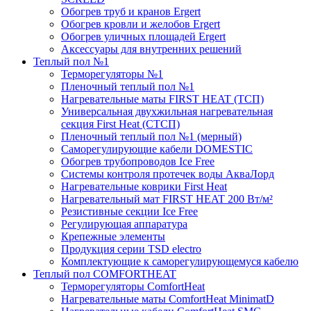
Обогрев труб и кранов Ergert
Обогрев кровли и желобов Ergert
Обогрев уличных площадей Ergert
Аксессуары для внутренних решений
Теплый пол №1
Терморегуляторы №1
Пленочный теплый пол №1
Нагревательные маты FIRST HEAT (ТСП)
Универсальная двухжильная нагревательная
секция First Heat (СТСП)
Пленочный теплый пол №1 (мерный)
Саморегулирующие кабели DOMESTIC
Обогрев трубопроводов Ice Free
Системы контроля протечек воды АкваЛорд
Нагревательные коврики First Heat
Нагревательный мат FIRST HEAT 200 Вт/м²
Резистивные секции Ice Free
Регулирующая аппаратура
Крепежные элементы
Продукция серии TSD electro
Комплектующие к саморегулирующемуся кабелю
Теплый пол COMFORTHEAT
Терморегуляторы ComfortHeat
Нагревательные маты ComfortHeat MinimatD