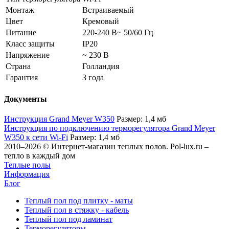
Монтаж
Встраиваемый
Цвет
Кремовый
Питание
220-240 В~ 50/60 Гц
Класс защиты
IP20
Напряжение
~ 230 В
Страна
Голландия
Гарантия
3 года
Документы
Инструкция Grand Meyer W350
Размер: 1,4 мб
Инструкция по подключению терморегулятора Grand Meyer
W350 к сети Wi-Fi
Размер: 1,4 мб
2010–2026 © Интернет-магазин теплых полов. Pol-lux.ru –
тепло в каждый дом
Теплые полы
Информация
Блог
Теплый пол под плитку - маты
Теплый пол в стяжку - кабель
Теплый пол под ламинат
Терморегуляторы