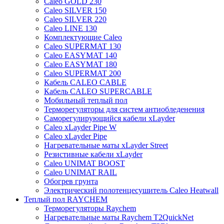
Caleo GOLD 230
Caleo SILVER 150
Caleo SILVER 220
Caleo LINE 130
Комплектующие Caleo
Caleo SUPERMAT 130
Caleo EASYMAT 140
Caleo EASYMAT 180
Caleo SUPERMAT 200
Кабель CALEO CABLE
Кабель CALEO SUPERCABLE
Мобильный теплый пол
Терморегуляторы для систем антиобледенения
Саморегулирующийся кабели xLayder
Caleo xLayder Pipe W
Caleo xLayder Pipe
Нагревательные маты xLayder Street
Резистивные кабели xLayder
Caleo UNIMAT BOOST
Caleo UNIMAT RAIL
Обогрев грунта
Электрический полотенцесушитель Caleo Heatwall
Теплый пол RAYCHEM
Терморегуляторы Raychem
Нагревательные маты Raychem T2QuickNet