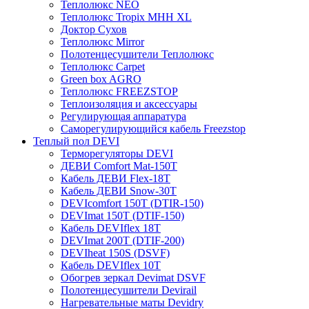
Теплолюкс NEO
Теплолюкс Tropix МНН XL
Доктор Сухов
Теплолюкс Mirror
Полотенцесушители Теплолюкс
Теплолюкс Carpet
Green box AGRO
Теплолюкс FREEZSTOP
Теплоизоляция и аксессуары
Регулирующая аппаратура
Cаморегулирующийся кабель Freezstop
Теплый пол DEVI
Терморегуляторы DEVI
ДЕВИ Comfort Mat-150T
Кабель ДЕВИ Flex-18T
Кабель ДЕВИ Snow-30T
DEVIcomfort 150T (DTIR-150)
DEVImat 150T (DTIF-150)
Кабель DEVIflex 18T
DEVImat 200T (DTIF-200)
DEVIheat 150S (DSVF)
Кабель DEVIflex 10T
Обогрев зеркал Devimat DSVF
Полотенцесушители Devirail
Нагревательные маты Devidry