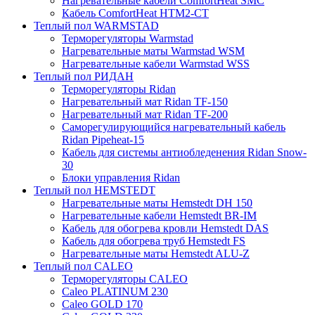
Нагревательные кабели ComfortHeat SMC
Кабель ComfortHeat HTM2-CT
Теплый пол WARMSTAD
Терморегуляторы Warmstad
Нагревательные маты Warmstad WSM
Нагревательные кабели Warmstad WSS
Теплый пол РИДАН
Терморегуляторы Ridan
Нагревательный мат Ridan TF-150
Нагревательный мат Ridan TF-200
Саморегулирующийся нагревательный кабель
Ridan Pipeheat-15
Кабель для системы антиобледенения Ridan Snow-
30
Блоки управления Ridan
Теплый пол HEMSTEDT
Нагревательные маты Hemstedt DH 150
Нагревательные кабели Hemstedt BR-IM
Кабель для обогрева кровли Hemstedt DAS
Кабель для обогрева труб Hemstedt FS
Нагревательные маты Hemstedt ALU-Z
Теплый пол CALEO
Терморегуляторы CALEO
Caleo PLATINUM 230
Caleo GOLD 170