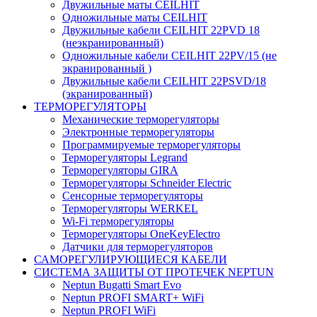
Двужильные маты CEILHIT
Одножильные маты CEILHIT
Двужильные кабели CEILHIT 22PVD 18
(неэкранированный)
Одножильные кабели CEILHIT 22PV/15 (не
экранированный )
Двужильные кабели CEILHIT 22PSVD/18
(экранированный)
ТЕРМОРЕГУЛЯТОРЫ
Механические терморегуляторы
Электронные терморегуляторы
Программируемые терморегуляторы
Терморегуляторы Legrand
Терморегуляторы GIRA
Терморегуляторы Schneider Electric
Сенсорные терморегуляторы
Терморегуляторы WERKEL
Wi-Fi терморегуляторы
Терморегуляторы OneKeyElectro
Датчики для терморегуляторов
САМОРЕГУЛИРУЮЩИЕСЯ КАБЕЛИ
СИСТЕМА ЗАЩИТЫ ОТ ПРОТЕЧЕК NEPTUN
Neptun Bugatti Smart Evo
Neptun PROFI SMART+ WiFi
Neptun PROFI WiFi