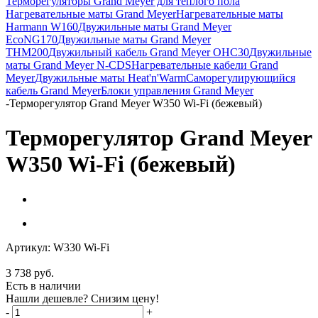
Терморегуляторы Grand Meyer для теплого пола
Нагревательные маты Grand Meyer
Нагревательные маты
Harmann W160
Двужильные маты Grand Meyer
EcoNG170
Двужильные маты Grand Meyer
THM200
Двужильный кабель Grand Meyer OHC30
Двужильные
маты Grand Meyer N-CDS
Нагревательные кабели Grand
Meyer
Двужильные маты Heat'n'Warm
Саморегулирующийся
кабель Grand Meyer
Блоки управления Grand Meyer
-
Терморегулятор Grand Meyer W350 Wi-Fi (бежевый)
Терморегулятор Grand Meyer
W350 Wi-Fi (бежевый)
Артикул:
W330 Wi-Fi
3 738
руб.
Есть в наличии
Нашли дешевле? Снизим цену!
-
+