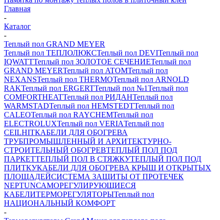
Главная
-
Каталог
-
Теплый пол GRAND MEYER
Теплый пол ТЕПЛОЛЮКС
Теплый пол DEVI
Теплый пол
IQWATT
Теплый пол ЗОЛОТОЕ СЕЧЕНИЕ
Теплый пол
GRAND MEYER
Теплый пол ATOM
Теплый пол
NEXANS
Теплый пол THERMO
Теплый пол ARNOLD
RAK
Теплый пол ERGERT
Теплый пол №1
Теплый пол
COMFORTHEAT
Теплый пол РИДАН
Теплый пол
WARMSTAD
Теплый пол HEMSTEDT
Теплый пол
CALEO
Теплый пол RAYCHEM
Теплый пол
ELECTROLUX
Теплый пол VERIA
Теплый пол
CEILHIT
КАБЕЛИ ДЛЯ ОБОГРЕВА
ТРУБ
ПРОМЫШЛЕННЫЙ И АРХИТЕКТУРНО-
СТРОИТЕЛЬНЫЙ ОБОГРЕВ
ТЕПЛЫЙ ПОЛ ПОД
ПАРКЕТ
ТЕПЛЫЙ ПОЛ В СТЯЖКУ
ТЕПЛЫЙ ПОЛ ПОД
ПЛИТКУ
КАБЕЛИ ДЛЯ ОБОГРЕВА КРЫШ И ОТКРЫТЫХ
ПЛОЩАДЕЙ
СИСТЕМА ЗАЩИТЫ ОТ ПРОТЕЧЕК
NEPTUN
САМОРЕГУЛИРУЮЩИЕСЯ
КАБЕЛИ
ТЕРМОРЕГУЛЯТОРЫ
Теплый пол
НАЦИОНАЛЬНЫЙ КОМФОРТ
-