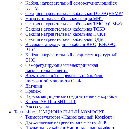
Кабель нагревательный саморегулирующийся
КСТМ
Секция нагревательная кабельная ТСОЭ (НБМК)
Нагревательная кабельная секция МНТ
Секция нагревательная кабельная ТМОЭ (ТМФ)
Секция нагревательная кабельная ТСБЭ
Секция нагревательная кабельная НСКТ
Секция нагревательная кабельная КДБС
Высокотемпературные кабели ВНО, ВНОЭО,
ВНС
Кабель нагревательный среднетемпературный
СНО
Саморегулирующаяся электрическая
нагревательная лента
Электрический нагревательный кабель
постоянной мощности СНФ
Датчики
Крепеж
Взрывозащищенные соединительные коробки
Кабели SHTL и SHTL-LT
Аксессуары
Теплый пол НАЦИОНАЛЬНЫЙ КОМФОРТ
Терморегуляторы «Национальный Комфорт»
Двухжильные нагревательные маты 2НК
Двужильные кабели Национальный комфорт