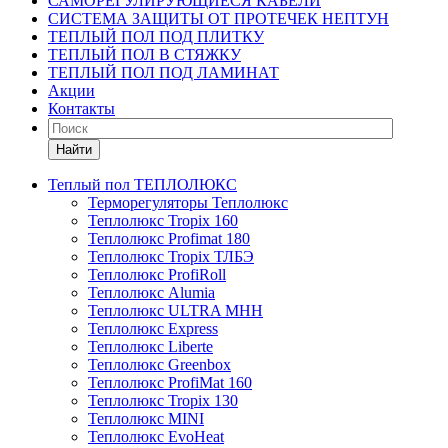
САМОРЕГУЛИРУЮЩИЕСЯ КАБЕЛИ
СИСТЕМА ЗАЩИТЫ ОТ ПРОТЕЧЕК НЕПТУН
ТЕПЛЫЙ ПОЛ ПОД ПЛИТКУ
ТЕПЛЫЙ ПОЛ В СТЯЖКУ
ТЕПЛЫЙ ПОЛ ПОД ЛАМИНАТ
Акции
Контакты
Найти
Теплый пол ТЕПЛОЛЮКС
Терморегуляторы Теплолюкс
Теплолюкс Tropix 160
Теплолюкс Profimat 180
Теплолюкс Tropix ТЛБЭ
Теплолюкс ProfiRoll
Теплолюкс Alumia
Теплолюкс ULTRA МНН
Теплолюкс Express
Теплолюкс Liberte
Теплолюкс Greenbox
Теплолюкс ProfiMat 160
Теплолюкс Tropix 130
Теплолюкс MINI
Теплолюкс EvoHeat