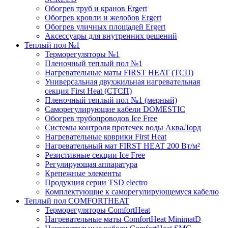
Обогрев труб и кранов Ergert
Обогрев кровли и желобов Ergert
Обогрев уличных площадей Ergert
Аксессуары для внутренних решений
Теплый пол №1
Терморегуляторы №1
Пленочный теплый пол №1
Нагревательные маты FIRST HEAT (ТСП)
Универсальная двухжильная нагревательная
секция First Heat (СТСП)
Пленочный теплый пол №1 (мерный)
Саморегулирующие кабели DOMESTIC
Обогрев трубопроводов Ice Free
Системы контроля протечек воды АкваЛорд
Нагревательные коврики First Heat
Нагревательный мат FIRST HEAT 200 Вт/м²
Резистивные секции Ice Free
Регулирующая аппаратура
Крепежные элементы
Продукция серии TSD electro
Комплектующие к саморегулирующемуся кабелю
Теплый пол COMFORTHEAT
Терморегуляторы ComfortHeat
Нагревательные маты ComfortHeat MinimatD