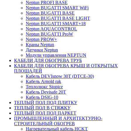
Neptun PROFI BASE
Neptun BUGATTI SMART WiFi
Neptun BUGATTI BASE
Neptun BUGATTI BASE LIGHT
Neptun BUGATTI SMART+18
Neptun AQUACONTROL
Neptun BUGATTI ProW
Neptun PROW+
Краны Neptun
Датчики Neptun
Модули управления NEPTUN
КАБЕЛИ ДЛЯ ОБОГРЕВА ТРУБ
КАБЕЛИ ДЛЯ ОБОГРЕВА КРЫШ И ОТКРЫТЫХ
ПЛОЩАДЕЙ
Кабель DEVIsnow 30Т (DTCE-30)
Кабель Arnold rak
Теплолюкс Stopice
Кабель Devisafe 20T
Кабель DSIG-10
ТЕПЛЫЙ ПОЛ ПОД ПЛИТКУ
ТЕПЛЫЙ ПОЛ В СТЯЖКУ
ТЕПЛЫЙ ПОЛ ПОД ПАРКЕТ
ПРОМЫШЛЕННЫЙ И АРХИТЕКТУРНО-
СТРОИТЕЛЬНЫЙ ОБОГРЕВ
Нагревательный кабель НCKТ