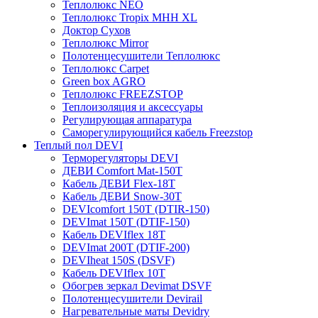
Теплолюкс NEO
Теплолюкс Tropix МНН XL
Доктор Сухов
Теплолюкс Mirror
Полотенцесушители Теплолюкс
Теплолюкс Carpet
Green box AGRO
Теплолюкс FREEZSTOP
Теплоизоляция и аксессуары
Регулирующая аппаратура
Cаморегулирующийся кабель Freezstop
Теплый пол DEVI
Терморегуляторы DEVI
ДЕВИ Comfort Mat-150T
Кабель ДЕВИ Flex-18T
Кабель ДЕВИ Snow-30T
DEVIcomfort 150T (DTIR-150)
DEVImat 150T (DTIF-150)
Кабель DEVIflex 18T
DEVImat 200T (DTIF-200)
DEVIheat 150S (DSVF)
Кабель DEVIflex 10T
Обогрев зеркал Devimat DSVF
Полотенцесушители Devirail
Нагревательные маты Devidry