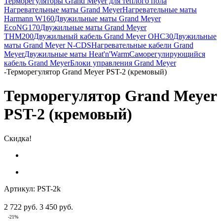
Терморегуляторы Grand Meyer для теплого пола
Нагревательные маты Grand Meyer
Нагревательные маты
Harmann W160
Двужильные маты Grand Meyer
EcoNG170
Двужильные маты Grand Meyer
THM200
Двужильный кабель Grand Meyer OHC30
Двужильные
маты Grand Meyer N-CDS
Нагревательные кабели Grand
Meyer
Двужильные маты Heat'n'Warm
Саморегулирующийся
кабель Grand Meyer
Блоки управления Grand Meyer
-
Терморегулятор Grand Meyer PST-2 (кремовый)
Терморегулятор Grand Meyer
PST-2 (кремовый)
Скидка!
Артикул:
PST-2k
2 722
руб.
3 450
руб.
-
21
%