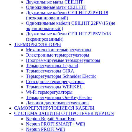
Двужильные маты CEILHIT
Одножильные маты CEILHIT
Двужильные кабели CEILHIT 22PVD 18
(неэкранированный)
Одножильные кабели CEILHIT 22PV/15 (не
экранированный )
Двужильные кабели CEILHIT 22PSVD/18
(экранированный)
ТЕРМОРЕГУЛЯТОРЫ
Механические терморегуляторы
Электронные терморегуляторы
Программируемые терморегуляторы
Терморегуляторы Legrand
Терморегуляторы GIRA
Терморегуляторы Schneider Electric
Сенсорные терморегуляторы
Терморегуляторы WERKEL
Wi-Fi терморегуляторы
Терморегуляторы OneKeyElectro
Датчики для терморегуляторов
САМОРЕГУЛИРУЮЩИЕСЯ КАБЕЛИ
СИСТЕМА ЗАЩИТЫ ОТ ПРОТЕЧЕК NEPTUN
Neptun Bugatti Smart Evo
Neptun PROFI SMART+ WiFi
Neptun PROFI WiFi