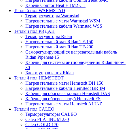
Нагревательные кабели ComfortHeat SMC
Кабель ComfortHeat HTM2-CT
Теплый пол WARMSTAD
Терморегуляторы Warmstad
Нагревательные маты Warmstad WSM
Нагревательные кабели Warmstad WSS
Теплый пол РИДАН
Терморегуляторы Ridan
Нагревательный мат Ridan TF-150
Нагревательный мат Ridan TF-200
Саморегулирующийся нагревательный кабель
Ridan Pipeheat-15
Кабель для системы антиобледенения Ridan Snow-
30
Блоки управления Ridan
Теплый пол HEMSTEDT
Нагревательные маты Hemstedt DH 150
Нагревательные кабели Hemstedt BR-IM
Кабель для обогрева кровли Hemstedt DAS
Кабель для обогрева труб Hemstedt FS
Нагревательные маты Hemstedt ALU-Z
Теплый пол CALEO
Терморегуляторы CALEO
Caleo PLATINUM 230
Caleo GOLD 170