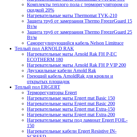
Комплекты теплого пола с терморегулятором со
скидкой 20%
Нагревательные маты Thermomat TVK-210
Защита труб от замерзания Thermo FreezeGuard 15
Вт/м
Защита труб от замерзания Thermo FreezeGuard 25
Вт/м
Саморегулирующийся кабель Nelson Limitrace
Теплый пол ARNOLD RAK
Нагревательные маты Arnold Rak FH P-EC
ECOTHERM 180
Нагревательные маты Arnold Rak FH P VIP 200
Двухжильные кабели Arnold Rak
Греющий кабель ArnoldRak для кровли и
открытых площадок
Теплый пол ERGERT
Терморегуляторы Ergert
Нагревательные маты Ergert mat Basic 150
Нагревательные маты Ergert mat Basic 200
Нагревательные маты Ergert mat Extra-150
Нагревательные маты Ergert mat Extra-200
Нагревательные маты под ламинат Ergert FOIL-
150
Нагревательные кабели Ergert Resistive IN-
SCREED