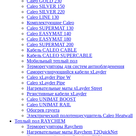
Caleo GOLD 230
Caleo SILVER 150
Caleo SILVER 220
Caleo LINE 130
Комплектующие Caleo
Caleo SUPERMAT 130
Caleo EASYMAT 140
Caleo EASYMAT 180
Caleo SUPERMAT 200
Кабель CALEO CABLE
Кабель CALEO SUPERCABLE
Мобильный теплый пол
Терморегуляторы для систем антиобледенения
Саморегулирующийся кабели xLayder
Caleo xLayder Pipe W
Caleo xLayder Pipe
Нагревательные маты xLayder Street
Резистивные кабели xLayder
Caleo UNIMAT BOOST
Caleo UNIMAT RAIL
Обогрев грунта
Электрический полотенцесушитель Caleo Heatwall
Теплый пол RAYCHEM
Терморегуляторы Raychem
Нагревательные маты Raychem T2QuickNet