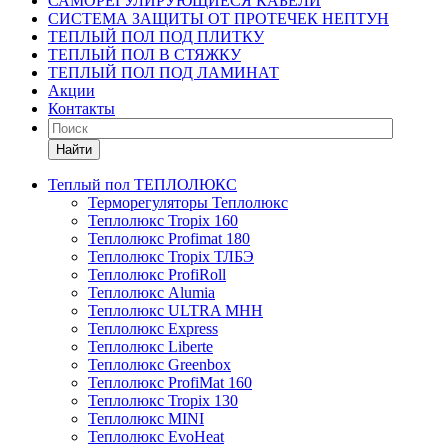
САМОРЕГУЛИРУЮЩИЕСЯ КАБЕЛИ
СИСТЕМА ЗАЩИТЫ ОТ ПРОТЕЧЕК НЕПТУН
ТЕПЛЫЙ ПОЛ ПОД ПЛИТКУ
ТЕПЛЫЙ ПОЛ В СТЯЖКУ
ТЕПЛЫЙ ПОЛ ПОД ЛАМИНАТ
Акции
Контакты
Найти
Теплый пол ТЕПЛОЛЮКС
Терморегуляторы Теплолюкс
Теплолюкс Tropix 160
Теплолюкс Profimat 180
Теплолюкс Tropix ТЛБЭ
Теплолюкс ProfiRoll
Теплолюкс Alumia
Теплолюкс ULTRA МНН
Теплолюкс Express
Теплолюкс Liberte
Теплолюкс Greenbox
Теплолюкс ProfiMat 160
Теплолюкс Tropix 130
Теплолюкс MINI
Теплолюкс EvoHeat