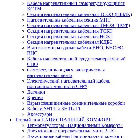
Кабель нагревательный саморегулирующийся
КСТМ
Секция нагревательная кабельная ТСОЭ (НБМК)
Нагревательная кабельная секция МНТ
Секция нагревательная кабельная ТМОЭ (ТМФ)
Секция нагревательная кабельная ТСБЭ
Секция нагревательная кабельная НСКТ
Секция нагревательная кабельная КДБС
Высокотемпературные кабели ВНО, ВНОЭО,
ВНС
Кабель нагревательный среднетемпературный
СНО
Саморегулирующаяся электрическая
нагревательная лента
Электрический нагревательный кабель
постоянной мощности СНФ
Датчики
Крепеж
Взрывозащищенные соединительные коробки
Кабели SHTL и SHTL-LT
Аксессуары
Теплый пол НАЦИОНАЛЬНЫЙ КОМФОРТ
Терморегуляторы «Национальный Комфорт»
Двухжильные нагревательные маты 2НК
Двужильные кабели Национальный комфорт