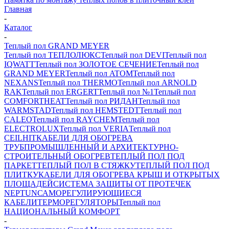
Главная
-
Каталог
-
Теплый пол GRAND MEYER
Теплый пол ТЕПЛОЛЮКС
Теплый пол DEVI
Теплый пол
IQWATT
Теплый пол ЗОЛОТОЕ СЕЧЕНИЕ
Теплый пол
GRAND MEYER
Теплый пол ATOM
Теплый пол
NEXANS
Теплый пол THERMO
Теплый пол ARNOLD
RAK
Теплый пол ERGERT
Теплый пол №1
Теплый пол
COMFORTHEAT
Теплый пол РИДАН
Теплый пол
WARMSTAD
Теплый пол HEMSTEDT
Теплый пол
CALEO
Теплый пол RAYCHEM
Теплый пол
ELECTROLUX
Теплый пол VERIA
Теплый пол
CEILHIT
КАБЕЛИ ДЛЯ ОБОГРЕВА
ТРУБ
ПРОМЫШЛЕННЫЙ И АРХИТЕКТУРНО-
СТРОИТЕЛЬНЫЙ ОБОГРЕВ
ТЕПЛЫЙ ПОЛ ПОД
ПАРКЕТ
ТЕПЛЫЙ ПОЛ В СТЯЖКУ
ТЕПЛЫЙ ПОЛ ПОД
ПЛИТКУ
КАБЕЛИ ДЛЯ ОБОГРЕВА КРЫШ И ОТКРЫТЫХ
ПЛОЩАДЕЙ
СИСТЕМА ЗАЩИТЫ ОТ ПРОТЕЧЕК
NEPTUN
САМОРЕГУЛИРУЮЩИЕСЯ
КАБЕЛИ
ТЕРМОРЕГУЛЯТОРЫ
Теплый пол
НАЦИОНАЛЬНЫЙ КОМФОРТ
-