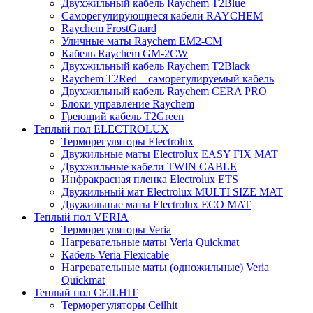
Двухжильный кабель Raychem T2Blue
Саморегулирующиеся кабели RAYCHEM
Raychem FrostGuard
Уличные маты Raychem EM2-CM
Кабель Raychem GM-2CW
Двухжильный кабель Raychem T2Black
Raychem T2Red – саморегулируемый кабель
Двухжильный кабель Raychem CERA PRO
Блоки управление Raychem
Греющий кабель T2Green
Теплый пол ELECTROLUX
Терморегуляторы Electrolux
Двужильные маты Electrolux EASY FIX MAT
Двухжильные кабели TWIN CABLE
Инфракрасная пленка Electrolux ETS
Двужильный мат Electrolux MULTI SIZE MAT
Двужильные маты Electrolux ECO MAT
Теплый пол VERIA
Терморегуляторы Veria
Нагревательные маты Veria Quickmat
Кабель Veria Flexicable
Нагревательные маты (одножильные) Veria
Quickmat
Теплый пол CEILHIT
Терморегуляторы Ceilhit