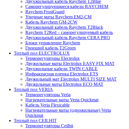
Двухжильный кабель Raychem T2Blue
Саморегулирующиеся кабели RAYCHEM
Raychem FrostGuard
Уличные маты Raychem EM2-CM
Кабель Raychem GM-2CW
Двухжильный кабель Raychem T2Black
Raychem T2Red – саморегулируемый кабель
Двухжильный кабель Raychem CERA PRO
Блоки управление Raychem
Греющий кабель T2Green
Теплый пол ELECTROLUX
Терморегуляторы Electrolux
Двужильные маты Electrolux EASY FIX MAT
Двухжильные кабели TWIN CABLE
Инфракрасная пленка Electrolux ETS
Двужильный мат Electrolux MULTI SIZE MAT
Двужильные маты Electrolux ECO MAT
Теплый пол VERIA
Терморегуляторы Veria
Нагревательные маты Veria Quickmat
Кабель Veria Flexicable
Нагревательные маты (одножильные) Veria
Quickmat
Теплый пол CEILHIT
Терморегуляторы Ceilhit