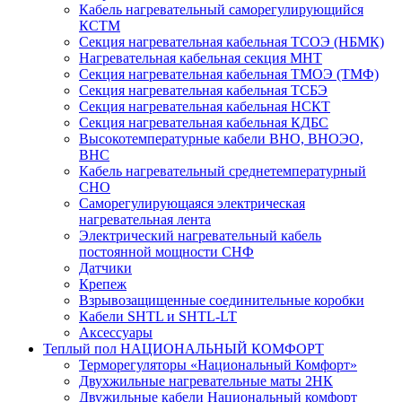
Кабель нагревательный саморегулирующийся
КСТМ
Секция нагревательная кабельная ТСОЭ (НБМК)
Нагревательная кабельная секция МНТ
Секция нагревательная кабельная ТМОЭ (ТМФ)
Секция нагревательная кабельная ТСБЭ
Секция нагревательная кабельная НСКТ
Секция нагревательная кабельная КДБС
Высокотемпературные кабели ВНО, ВНОЭО,
ВНС
Кабель нагревательный среднетемпературный
СНО
Саморегулирующаяся электрическая
нагревательная лента
Электрический нагревательный кабель
постоянной мощности СНФ
Датчики
Крепеж
Взрывозащищенные соединительные коробки
Кабели SHTL и SHTL-LT
Аксессуары
Теплый пол НАЦИОНАЛЬНЫЙ КОМФОРТ
Терморегуляторы «Национальный Комфорт»
Двухжильные нагревательные маты 2НК
Двужильные кабели Национальный комфорт