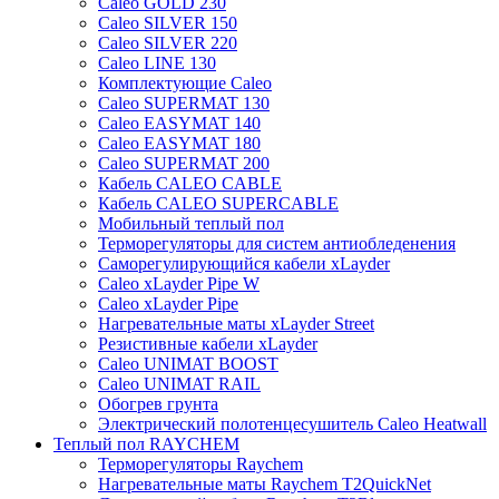
Caleo GOLD 230
Caleo SILVER 150
Caleo SILVER 220
Caleo LINE 130
Комплектующие Caleo
Caleo SUPERMAT 130
Caleo EASYMAT 140
Caleo EASYMAT 180
Caleo SUPERMAT 200
Кабель CALEO CABLE
Кабель CALEO SUPERCABLE
Мобильный теплый пол
Терморегуляторы для систем антиобледенения
Саморегулирующийся кабели xLayder
Caleo xLayder Pipe W
Caleo xLayder Pipe
Нагревательные маты xLayder Street
Резистивные кабели xLayder
Caleo UNIMAT BOOST
Caleo UNIMAT RAIL
Обогрев грунта
Электрический полотенцесушитель Caleo Heatwall
Теплый пол RAYCHEM
Терморегуляторы Raychem
Нагревательные маты Raychem T2QuickNet