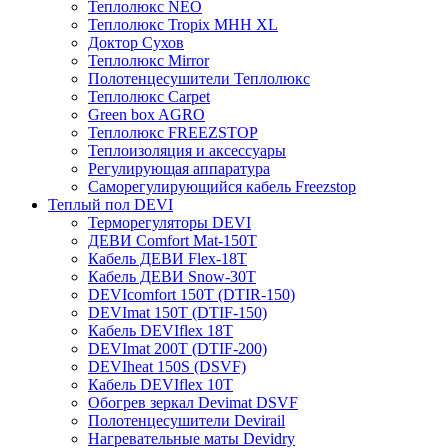
Теплолюкс NEO
Теплолюкс Tropix МНН XL
Доктор Сухов
Теплолюкс Mirror
Полотенцесушители Теплолюкс
Теплолюкс Carpet
Green box AGRO
Теплолюкс FREEZSTOP
Теплоизоляция и аксессуары
Регулирующая аппаратура
Cаморегулирующийся кабель Freezstop
Теплый пол DEVI
Терморегуляторы DEVI
ДЕВИ Comfort Mat-150T
Кабель ДЕВИ Flex-18T
Кабель ДЕВИ Snow-30T
DEVIcomfort 150T (DTIR-150)
DEVImat 150T (DTIF-150)
Кабель DEVIflex 18T
DEVImat 200T (DTIF-200)
DEVIheat 150S (DSVF)
Кабель DEVIflex 10T
Обогрев зеркал Devimat DSVF
Полотенцесушители Devirail
Нагревательные маты Devidry