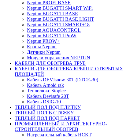
Neptun PROFI BASE
Neptun BUGATTI SMART WiFi
Neptun BUGATTI BASE
Neptun BUGATTI BASE LIGHT
Neptun BUGATTI SMART+18
Neptun AQUACONTROL
Neptun BUGATTI ProW
Neptun PROW+
Краны Neptun
Датчики Neptun
Модули управления NEPTUN
КАБЕЛИ ДЛЯ ОБОГРЕВА ТРУБ
КАБЕЛИ ДЛЯ ОБОГРЕВА КРЫШ И ОТКРЫТЫХ
ПЛОЩАДЕЙ
Кабель DEVIsnow 30Т (DTCE-30)
Кабель Arnold rak
Теплолюкс Stopice
Кабель Devisafe 20T
Кабель DSIG-10
ТЕПЛЫЙ ПОЛ ПОД ПЛИТКУ
ТЕПЛЫЙ ПОЛ В СТЯЖКУ
ТЕПЛЫЙ ПОЛ ПОД ПАРКЕТ
ПРОМЫШЛЕННЫЙ И АРХИТЕКТУРНО-
СТРОИТЕЛЬНЫЙ ОБОГРЕВ
Нагревательный кабель НCKТ