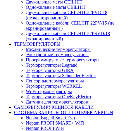
Двужильные маты CEILHIT
Одножильные маты CEILHIT
Двужильные кабели CEILHIT 22PVD 18
(неэкранированный)
Одножильные кабели CEILHIT 22PV/15 (не
экранированный )
Двужильные кабели CEILHIT 22PSVD/18
(экранированный)
ТЕРМОРЕГУЛЯТОРЫ
Механические терморегуляторы
Электронные терморегуляторы
Программируемые терморегуляторы
Терморегуляторы Legrand
Терморегуляторы GIRA
Терморегуляторы Schneider Electric
Сенсорные терморегуляторы
Терморегуляторы WERKEL
Wi-Fi терморегуляторы
Терморегуляторы OneKeyElectro
Датчики для терморегуляторов
САМОРЕГУЛИРУЮЩИЕСЯ КАБЕЛИ
СИСТЕМА ЗАЩИТЫ ОТ ПРОТЕЧЕК NEPTUN
Neptun Bugatti Smart Evo
Neptun PROFI SMART+ WiFi
Neptun PROFI WiFi