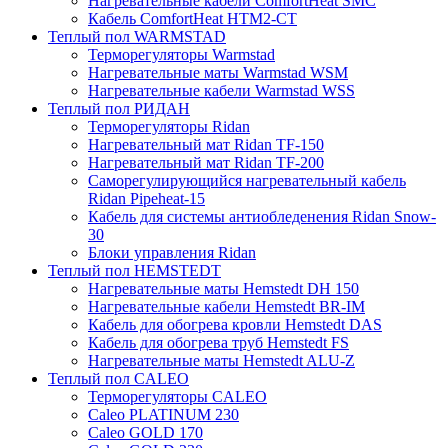
Нагревательные кабели ComfortHeat SMC
Кабель ComfortHeat HTM2-CT
Теплый пол WARMSTAD
Терморегуляторы Warmstad
Нагревательные маты Warmstad WSM
Нагревательные кабели Warmstad WSS
Теплый пол РИДАН
Терморегуляторы Ridan
Нагревательный мат Ridan TF-150
Нагревательный мат Ridan TF-200
Саморегулирующийся нагревательный кабель
Ridan Pipeheat-15
Кабель для системы антиобледенения Ridan Snow-
30
Блоки управления Ridan
Теплый пол HEMSTEDT
Нагревательные маты Hemstedt DH 150
Нагревательные кабели Hemstedt BR-IM
Кабель для обогрева кровли Hemstedt DAS
Кабель для обогрева труб Hemstedt FS
Нагревательные маты Hemstedt ALU-Z
Теплый пол CALEO
Терморегуляторы CALEO
Caleo PLATINUM 230
Caleo GOLD 170