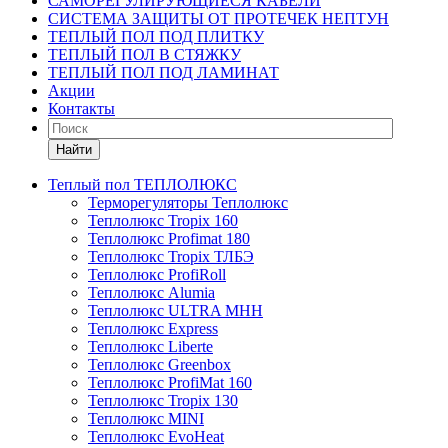
САМОРЕГУЛИРУЮЩИЕСЯ КАБЕЛИ
СИСТЕМА ЗАЩИТЫ ОТ ПРОТЕЧЕК НЕПТУН
ТЕПЛЫЙ ПОЛ ПОД ПЛИТКУ
ТЕПЛЫЙ ПОЛ В СТЯЖКУ
ТЕПЛЫЙ ПОЛ ПОД ЛАМИНАТ
Акции
Контакты
Найти
Теплый пол ТЕПЛОЛЮКС
Терморегуляторы Теплолюкс
Теплолюкс Tropix 160
Теплолюкс Profimat 180
Теплолюкс Tropix ТЛБЭ
Теплолюкс ProfiRoll
Теплолюкс Alumia
Теплолюкс ULTRA МНН
Теплолюкс Express
Теплолюкс Liberte
Теплолюкс Greenbox
Теплолюкс ProfiMat 160
Теплолюкс Tropix 130
Теплолюкс MINI
Теплолюкс EvoHeat