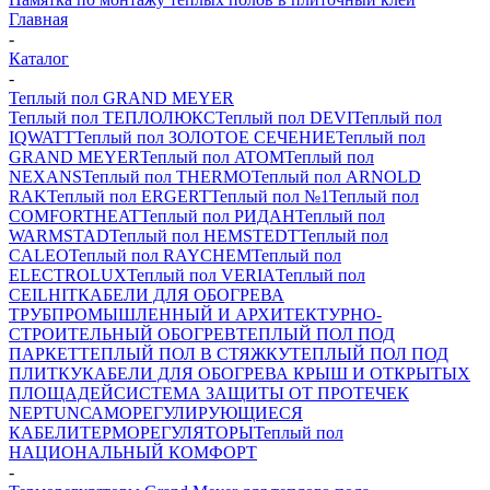
Главная
-
Каталог
-
Теплый пол GRAND MEYER
Теплый пол ТЕПЛОЛЮКС
Теплый пол DEVI
Теплый пол
IQWATT
Теплый пол ЗОЛОТОЕ СЕЧЕНИЕ
Теплый пол
GRAND MEYER
Теплый пол ATOM
Теплый пол
NEXANS
Теплый пол THERMO
Теплый пол ARNOLD
RAK
Теплый пол ERGERT
Теплый пол №1
Теплый пол
COMFORTHEAT
Теплый пол РИДАН
Теплый пол
WARMSTAD
Теплый пол HEMSTEDT
Теплый пол
CALEO
Теплый пол RAYCHEM
Теплый пол
ELECTROLUX
Теплый пол VERIA
Теплый пол
CEILHIT
КАБЕЛИ ДЛЯ ОБОГРЕВА
ТРУБ
ПРОМЫШЛЕННЫЙ И АРХИТЕКТУРНО-
СТРОИТЕЛЬНЫЙ ОБОГРЕВ
ТЕПЛЫЙ ПОЛ ПОД
ПАРКЕТ
ТЕПЛЫЙ ПОЛ В СТЯЖКУ
ТЕПЛЫЙ ПОЛ ПОД
ПЛИТКУ
КАБЕЛИ ДЛЯ ОБОГРЕВА КРЫШ И ОТКРЫТЫХ
ПЛОЩАДЕЙ
СИСТЕМА ЗАЩИТЫ ОТ ПРОТЕЧЕК
NEPTUN
САМОРЕГУЛИРУЮЩИЕСЯ
КАБЕЛИ
ТЕРМОРЕГУЛЯТОРЫ
Теплый пол
НАЦИОНАЛЬНЫЙ КОМФОРТ
-