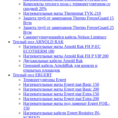
Комплекты теплого пола с терморегулятором со
скидкой 20%
Нагревательные маты Thermomat TVK-210
Защита труб от замерзания Thermo FreezeGuard 15
Вт/м
Защита труб от замерзания Thermo FreezeGuard 25
Вт/м
Саморегулирующийся кабель Nelson Limitrace
Теплый пол ARNOLD RAK
Нагревательные маты Arnold Rak FH P-EC
ECOTHERM 180
Нагревательные маты Arnold Rak FH P VIP 200
Двухжильные кабели Arnold Rak
Греющий кабель ArnoldRak для кровли и
открытых площадок
Теплый пол ERGERT
Терморегуляторы Ergert
Нагревательные маты Ergert mat Basic 150
Нагревательные маты Ergert mat Basic 200
Нагревательные маты Ergert mat Extra-150
Нагревательные маты Ergert mat Extra-200
Нагревательные маты под ламинат Ergert FOIL-
150
Нагревательные кабели Ergert Resistive IN-
SCREED