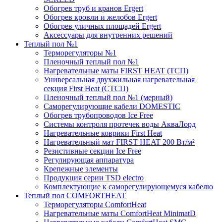
Обогрев труб и кранов Ergert
Обогрев кровли и желобов Ergert
Обогрев уличных площадей Ergert
Аксессуары для внутренних решений
Теплый пол №1
Терморегуляторы №1
Пленочный теплый пол №1
Нагревательные маты FIRST HEAT (ТСП)
Универсальная двухжильная нагревательная
секция First Heat (СТСП)
Пленочный теплый пол №1 (мерный)
Саморегулирующие кабели DOMESTIC
Обогрев трубопроводов Ice Free
Системы контроля протечек воды АкваЛорд
Нагревательные коврики First Heat
Нагревательный мат FIRST HEAT 200 Вт/м²
Резистивные секции Ice Free
Регулирующая аппаратура
Крепежные элементы
Продукция серии TSD electro
Комплектующие к саморегулирующемуся кабелю
Теплый пол COMFORTHEAT
Терморегуляторы ComfortHeat
Нагревательные маты ComfortHeat MinimatD