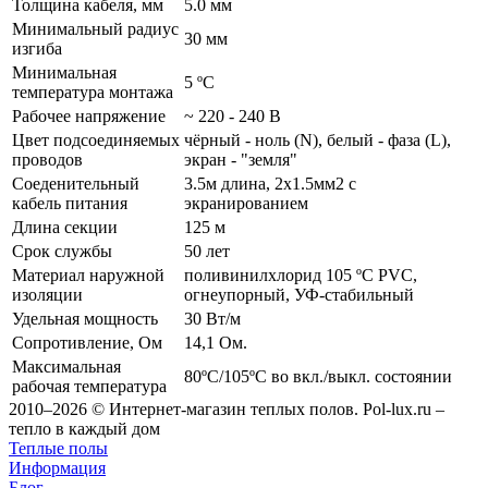
Толщина кабеля, мм
5.0 мм
Минимальный радиус
30 мм
изгиба
Минимальная
5 ºС
температура монтажа
Рабочее напряжение
~ 220 - 240 В
Цвет подсоединяемых
чёрный - ноль (N), белый - фаза (L),
проводов
экран - "земля"
Соеденительный
3.5м длина, 2x1.5мм2 с
кабель питания
экранированием
Длина секции
125 м
Срок службы
50 лет
Материал наружной
поливинилхлорид 105 ºС PVC,
изоляции
огнеупорный, УФ-стабильный
Удельная мощность
30 Вт/м
Сопротивление, Ом
14,1 Ом.
Максимальная
80ºС/105ºС во вкл./выкл. состоянии
рабочая температура
2010–2026 © Интернет-магазин теплых полов. Pol-lux.ru –
тепло в каждый дом
Теплые полы
Информация
Блог