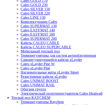
Caleo GOLD 170
Caleo GOLD 230
Caleo SILVER 150
Caleo SILVER 220
Caleo LINE 130
Комплектующие Caleo
Caleo SUPERMAT 130
Caleo EASYMAT 140
Caleo EASYMAT 180
Caleo SUPERMAT 200
Кабель CALEO CABLE
Кабель CALEO SUPERCABLE
Мобильный теплый пол
Терморегуляторы для систем антиобледенения
Саморегулирующийся кабели xLayder
Caleo xLayder Pipe W
Caleo xLayder Pipe
Нагревательные маты xLayder Street
Резистивные кабели xLayder
Caleo UNIMAT BOOST
Caleo UNIMAT RAIL
Обогрев грунта
Электрический полотенцесушитель Caleo Heatwall
Теплый пол RAYCHEM
Терморегуляторы Raychem