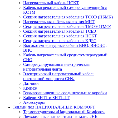
Нагревательный кабель НCKТ
Кабель нагревательный саморегулирующийся
КСТМ
Секция нагревательная кабельная ТСОЭ (НБМК)
Нагревательная кабельная секция МНТ
Секция нагревательная кабельная ТМОЭ (ТМФ)
Секция нагревательная кабельная ТСБЭ
Секция нагревательная кабельная НСКТ
Секция нагревательная кабельная КДБС
Высокотемпературные кабели ВНО, ВНОЭО,
ВНС
Кабель нагревательный среднетемпературный
СНО
Саморегулирующаяся электрическая
нагревательная лента
Электрический нагревательный кабель
постоянной мощности СНФ
Датчики
Крепеж
Взрывозащищенные соединительные коробки
Кабели SHTL и SHTL-LT
Аксессуары
Теплый пол НАЦИОНАЛЬНЫЙ КОМФОРТ
Терморегуляторы «Национальный Комфорт»
Двухжильные нагревательные маты 2НК