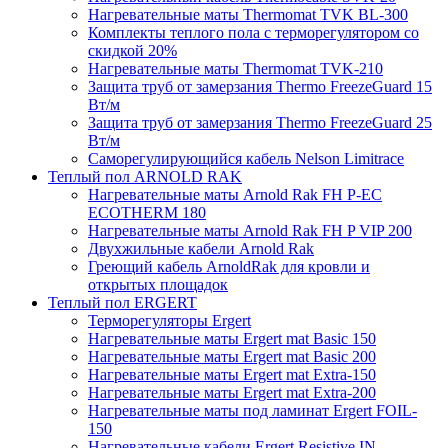
Нагревательные маты Thermomat TVK BL-300
Комплекты теплого пола с терморегулятором со
скидкой 20%
Нагревательные маты Thermomat TVK-210
Защита труб от замерзания Thermo FreezeGuard 15
Вт/м
Защита труб от замерзания Thermo FreezeGuard 25
Вт/м
Саморегулирующийся кабель Nelson Limitrace
Теплый пол ARNOLD RAK
Нагревательные маты Arnold Rak FH P-EC
ECOTHERM 180
Нагревательные маты Arnold Rak FH P VIP 200
Двухжильные кабели Arnold Rak
Греющий кабель ArnoldRak для кровли и
открытых площадок
Теплый пол ERGERT
Терморегуляторы Ergert
Нагревательные маты Ergert mat Basic 150
Нагревательные маты Ergert mat Basic 200
Нагревательные маты Ergert mat Extra-150
Нагревательные маты Ergert mat Extra-200
Нагревательные маты под ламинат Ergert FOIL-
150
Нагревательные кабели Ergert Resistive IN-