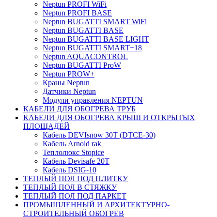
Neptun PROFI WiFi
Neptun PROFI BASE
Neptun BUGATTI SMART WiFi
Neptun BUGATTI BASE
Neptun BUGATTI BASE LIGHT
Neptun BUGATTI SMART+18
Neptun AQUACONTROL
Neptun BUGATTI ProW
Neptun PROW+
Краны Neptun
Датчики Neptun
Модули управления NEPTUN
КАБЕЛИ ДЛЯ ОБОГРЕВА ТРУБ
КАБЕЛИ ДЛЯ ОБОГРЕВА КРЫШ И ОТКРЫТЫХ
ПЛОЩАДЕЙ
Кабель DEVIsnow 30Т (DTCE-30)
Кабель Arnold rak
Теплолюкс Stopice
Кабель Devisafe 20T
Кабель DSIG-10
ТЕПЛЫЙ ПОЛ ПОД ПЛИТКУ
ТЕПЛЫЙ ПОЛ В СТЯЖКУ
ТЕПЛЫЙ ПОЛ ПОД ПАРКЕТ
ПРОМЫШЛЕННЫЙ И АРХИТЕКТУРНО-
СТРОИТЕЛЬНЫЙ ОБОГРЕВ