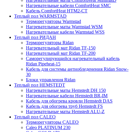
Нагревательные маты ComfortHeat MinimatD
Нагревательные кабели ComfortHeat SMC
Кабель ComfortHeat HTM2-CT
Теплый пол WARMSTAD
Терморегуляторы Warmstad
Нагревательные маты Warmstad WSM
Нагревательные кабели Warmstad WSS
Теплый пол РИДАН
Терморегуляторы Ridan
Нагревательный мат Ridan TF-150
Нагревательный мат Ridan TF-200
Саморегулирующийся нагревательный кабель
Ridan Pipeheat-15
Кабель для системы антиобледенения Ridan Snow-
30
Блоки управления Ridan
Теплый пол HEMSTEDT
Нагревательные маты Hemstedt DH 150
Нагревательные кабели Hemstedt BR-IM
Кабель для обогрева кровли Hemstedt DAS
Кабель для обогрева труб Hemstedt FS
Нагревательные маты Hemstedt ALU-Z
Теплый пол CALEO
Терморегуляторы CALEO
Caleo PLATINUM 230