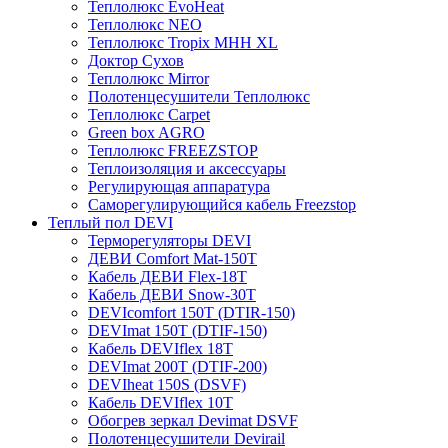
Теплолюкс EvoHeat
Теплолюкс NEO
Теплолюкс Tropix МНН XL
Доктор Сухов
Теплолюкс Mirror
Полотенцесушители Теплолюкс
Теплолюкс Carpet
Green box AGRO
Теплолюкс FREEZSTOP
Теплоизоляция и аксессуары
Регулирующая аппаратура
Cаморегулирующийся кабель Freezstop
Теплый пол DEVI
Терморегуляторы DEVI
ДЕВИ Comfort Mat-150T
Кабель ДЕВИ Flex-18T
Кабель ДЕВИ Snow-30T
DEVIcomfort 150T (DTIR-150)
DEVImat 150T (DTIF-150)
Кабель DEVIflex 18T
DEVImat 200T (DTIF-200)
DEVIheat 150S (DSVF)
Кабель DEVIflex 10T
Обогрев зеркал Devimat DSVF
Полотенцесушители Devirail