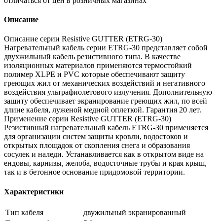
отличаться от цен в розничных магазинах
Описание
Описание серии Resistive GUTTER (ETRG-30)
Нагревательный кабель серии ETRG-30 представляет собой
двухжильный кабель резистивного типа. В качестве
изоляционных материалов применяются термостойкий
полимер XLPE и PVC которые обеспечивают защиту
греющих жил от механических воздействий и негативного
воздействия ультрафиолетового излучения. Дополнительную
защиту обеспечивает экранирование греющих жил, по всей
длине кабеля, луженой медной оплеткой. Гарантия 20 лет.
Применение серии Resistive GUTTER (ETRG-30)
Резистивный нагревательный кабель ETRG-30 применяется
для организации систем защиты кровли, водостоков и
открытых площадок от скопления снега и образования
сосулек и наледи. Устанавливается как в открытом виде на
ендовы, карнизы, желоба, водосточные трубы и края крыш,
так и в бетонное основание придомовой территории.
Характеристики
Тип кабеля
двужильный экранированный