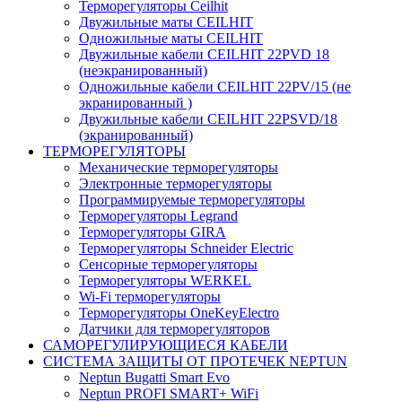
Терморегуляторы Ceilhit
Двужильные маты CEILHIT
Одножильные маты CEILHIT
Двужильные кабели CEILHIT 22PVD 18
(неэкранированный)
Одножильные кабели CEILHIT 22PV/15 (не
экранированный )
Двужильные кабели CEILHIT 22PSVD/18
(экранированный)
ТЕРМОРЕГУЛЯТОРЫ
Механические терморегуляторы
Электронные терморегуляторы
Программируемые терморегуляторы
Терморегуляторы Legrand
Терморегуляторы GIRA
Терморегуляторы Schneider Electric
Сенсорные терморегуляторы
Терморегуляторы WERKEL
Wi-Fi терморегуляторы
Терморегуляторы OneKeyElectro
Датчики для терморегуляторов
САМОРЕГУЛИРУЮЩИЕСЯ КАБЕЛИ
СИСТЕМА ЗАЩИТЫ ОТ ПРОТЕЧЕК NEPTUN
Neptun Bugatti Smart Evo
Neptun PROFI SMART+ WiFi