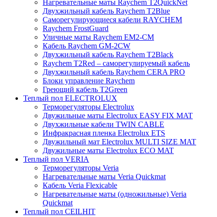
Нагревательные маты Raychem T2QuickNet
Двухжильный кабель Raychem T2Blue
Саморегулирующиеся кабели RAYCHEM
Raychem FrostGuard
Уличные маты Raychem EM2-CM
Кабель Raychem GM-2CW
Двухжильный кабель Raychem T2Black
Raychem T2Red – саморегулируемый кабель
Двухжильный кабель Raychem CERA PRO
Блоки управление Raychem
Греющий кабель T2Green
Теплый пол ELECTROLUX
Терморегуляторы Electrolux
Двужильные маты Electrolux EASY FIX MAT
Двухжильные кабели TWIN CABLE
Инфракрасная пленка Electrolux ETS
Двужильный мат Electrolux MULTI SIZE MAT
Двужильные маты Electrolux ECO MAT
Теплый пол VERIA
Терморегуляторы Veria
Нагревательные маты Veria Quickmat
Кабель Veria Flexicable
Нагревательные маты (одножильные) Veria
Quickmat
Теплый пол CEILHIT