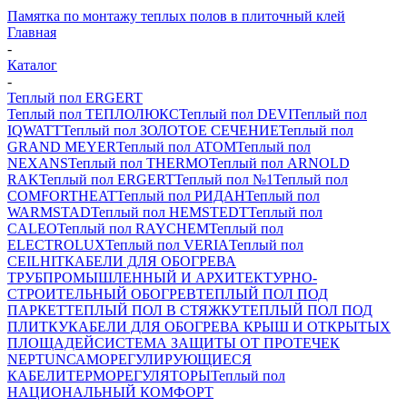
Памятка по монтажу теплых полов в плиточный клей
Главная
-
Каталог
-
Теплый пол ERGERT
Теплый пол ТЕПЛОЛЮКС
Теплый пол DEVI
Теплый пол
IQWATT
Теплый пол ЗОЛОТОЕ СЕЧЕНИЕ
Теплый пол
GRAND MEYER
Теплый пол ATOM
Теплый пол
NEXANS
Теплый пол THERMO
Теплый пол ARNOLD
RAK
Теплый пол ERGERT
Теплый пол №1
Теплый пол
COMFORTHEAT
Теплый пол РИДАН
Теплый пол
WARMSTAD
Теплый пол HEMSTEDT
Теплый пол
CALEO
Теплый пол RAYCHEM
Теплый пол
ELECTROLUX
Теплый пол VERIA
Теплый пол
CEILHIT
КАБЕЛИ ДЛЯ ОБОГРЕВА
ТРУБ
ПРОМЫШЛЕННЫЙ И АРХИТЕКТУРНО-
СТРОИТЕЛЬНЫЙ ОБОГРЕВ
ТЕПЛЫЙ ПОЛ ПОД
ПАРКЕТ
ТЕПЛЫЙ ПОЛ В СТЯЖКУ
ТЕПЛЫЙ ПОЛ ПОД
ПЛИТКУ
КАБЕЛИ ДЛЯ ОБОГРЕВА КРЫШ И ОТКРЫТЫХ
ПЛОЩАДЕЙ
СИСТЕМА ЗАЩИТЫ ОТ ПРОТЕЧЕК
NEPTUN
САМОРЕГУЛИРУЮЩИЕСЯ
КАБЕЛИ
ТЕРМОРЕГУЛЯТОРЫ
Теплый пол
НАЦИОНАЛЬНЫЙ КОМФОРТ