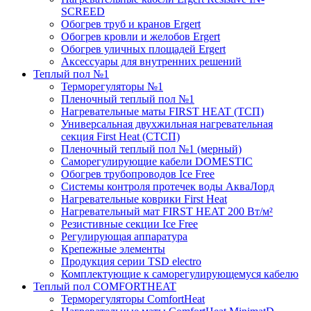
SCREED
Обогрев труб и кранов Ergert
Обогрев кровли и желобов Ergert
Обогрев уличных площадей Ergert
Аксессуары для внутренних решений
Теплый пол №1
Терморегуляторы №1
Пленочный теплый пол №1
Нагревательные маты FIRST HEAT (ТСП)
Универсальная двухжильная нагревательная
секция First Heat (СТСП)
Пленочный теплый пол №1 (мерный)
Саморегулирующие кабели DOMESTIC
Обогрев трубопроводов Ice Free
Системы контроля протечек воды АкваЛорд
Нагревательные коврики First Heat
Нагревательный мат FIRST HEAT 200 Вт/м²
Резистивные секции Ice Free
Регулирующая аппаратура
Крепежные элементы
Продукция серии TSD electro
Комплектующие к саморегулирующемуся кабелю
Теплый пол COMFORTHEAT
Терморегуляторы ComfortHeat