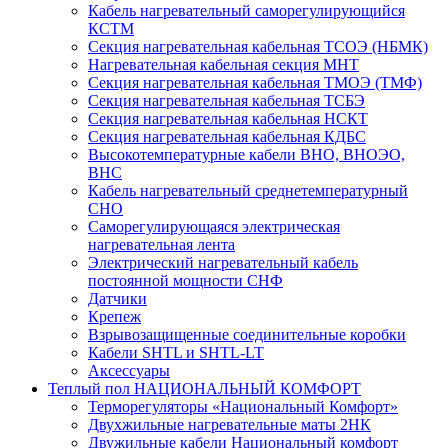
Кабель нагревательный саморегулирующийся
КСТМ
Секция нагревательная кабельная ТСОЭ (НБМК)
Нагревательная кабельная секция МНТ
Секция нагревательная кабельная ТМОЭ (ТМФ)
Секция нагревательная кабельная ТСБЭ
Секция нагревательная кабельная НСКТ
Секция нагревательная кабельная КДБС
Высокотемпературные кабели ВНО, ВНОЭО,
ВНС
Кабель нагревательный среднетемпературный
СНО
Саморегулирующаяся электрическая
нагревательная лента
Электрический нагревательный кабель
постоянной мощности СНФ
Датчики
Крепеж
Взрывозащищенные соединительные коробки
Кабели SHTL и SHTL-LT
Аксессуары
Теплый пол НАЦИОНАЛЬНЫЙ КОМФОРТ
Терморегуляторы «Национальный Комфорт»
Двухжильные нагревательные маты 2НК
Двужильные кабели Национальный комфорт