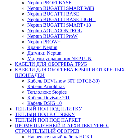
Neptun PROFI BASE
Neptun BUGATTI SMART WiFi
Neptun BUGATTI BASE
Neptun BUGATTI BASE LIGHT
Neptun BUGATTI SMART+18
Neptun AQUACONTROL
Neptun BUGATTI ProW
Neptun PROW+
Краны Neptun
Датчики Neptun
Модули управления NEPTUN
КАБЕЛИ ДЛЯ ОБОГРЕВА ТРУБ
КАБЕЛИ ДЛЯ ОБОГРЕВА КРЫШ И ОТКРЫТЫХ
ПЛОЩАДЕЙ
Кабель DEVIsnow 30Т (DTCE-30)
Кабель Arnold rak
Теплолюкс Stopice
Кабель Devisafe 20T
Кабель DSIG-10
ТЕПЛЫЙ ПОЛ ПОД ПЛИТКУ
ТЕПЛЫЙ ПОЛ В СТЯЖКУ
ТЕПЛЫЙ ПОЛ ПОД ПАРКЕТ
ПРОМЫШЛЕННЫЙ И АРХИТЕКТУРНО-
СТРОИТЕЛЬНЫЙ ОБОГРЕВ
Нагревательный кабель НCKТ