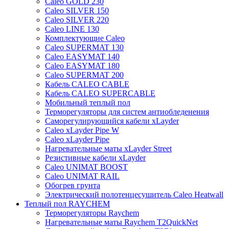
Caleo GOLD 230
Caleo SILVER 150
Caleo SILVER 220
Caleo LINE 130
Комплектующие Caleo
Caleo SUPERMAT 130
Caleo EASYMAT 140
Caleo EASYMAT 180
Caleo SUPERMAT 200
Кабель CALEO CABLE
Кабель CALEO SUPERCABLE
Мобильный теплый пол
Терморегуляторы для систем антиобледенения
Саморегулирующийся кабели xLayder
Caleo xLayder Pipe W
Caleo xLayder Pipe
Нагревательные маты xLayder Street
Резистивные кабели xLayder
Caleo UNIMAT BOOST
Caleo UNIMAT RAIL
Обогрев грунта
Электрический полотенцесушитель Caleo Heatwall
Теплый пол RAYCHEM
Терморегуляторы Raychem
Нагревательные маты Raychem T2QuickNet