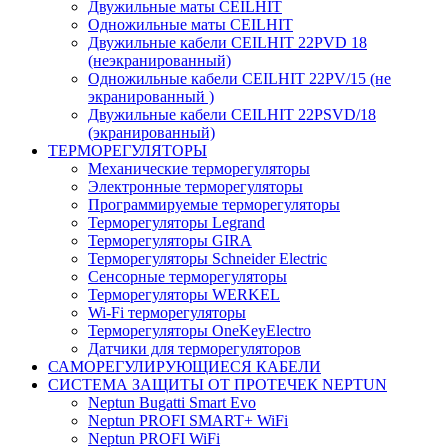
Двужильные маты CEILHIT
Одножильные маты CEILHIT
Двужильные кабели CEILHIT 22PVD 18
(неэкранированный)
Одножильные кабели CEILHIT 22PV/15 (не
экранированный )
Двужильные кабели CEILHIT 22PSVD/18
(экранированный)
ТЕРМОРЕГУЛЯТОРЫ
Механические терморегуляторы
Электронные терморегуляторы
Программируемые терморегуляторы
Терморегуляторы Legrand
Терморегуляторы GIRA
Терморегуляторы Schneider Electric
Сенсорные терморегуляторы
Терморегуляторы WERKEL
Wi-Fi терморегуляторы
Терморегуляторы OneKeyElectro
Датчики для терморегуляторов
САМОРЕГУЛИРУЮЩИЕСЯ КАБЕЛИ
СИСТЕМА ЗАЩИТЫ ОТ ПРОТЕЧЕК NEPTUN
Neptun Bugatti Smart Evo
Neptun PROFI SMART+ WiFi
Neptun PROFI WiFi