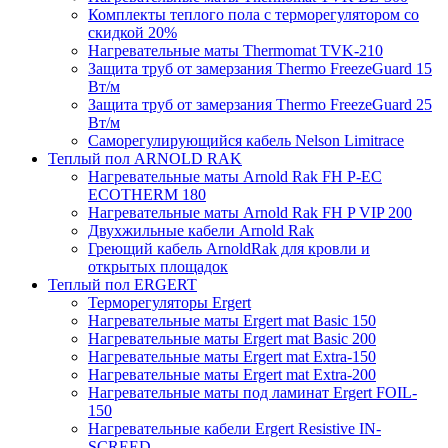
Комплекты теплого пола с терморегулятором со
скидкой 20%
Нагревательные маты Thermomat TVK-210
Защита труб от замерзания Thermo FreezeGuard 15
Вт/м
Защита труб от замерзания Thermo FreezeGuard 25
Вт/м
Саморегулирующийся кабель Nelson Limitrace
Теплый пол ARNOLD RAK
Нагревательные маты Arnold Rak FH P-EC
ECOTHERM 180
Нагревательные маты Arnold Rak FH P VIP 200
Двухжильные кабели Arnold Rak
Греющий кабель ArnoldRak для кровли и
открытых площадок
Теплый пол ERGERT
Терморегуляторы Ergert
Нагревательные маты Ergert mat Basic 150
Нагревательные маты Ergert mat Basic 200
Нагревательные маты Ergert mat Extra-150
Нагревательные маты Ergert mat Extra-200
Нагревательные маты под ламинат Ergert FOIL-
150
Нагревательные кабели Ergert Resistive IN-
SCREED