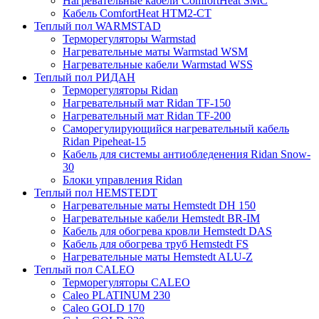
Нагревательные кабели ComfortHeat SMC
Кабель ComfortHeat HTM2-CT
Теплый пол WARMSTAD
Терморегуляторы Warmstad
Нагревательные маты Warmstad WSM
Нагревательные кабели Warmstad WSS
Теплый пол РИДАН
Терморегуляторы Ridan
Нагревательный мат Ridan TF-150
Нагревательный мат Ridan TF-200
Саморегулирующийся нагревательный кабель
Ridan Pipeheat-15
Кабель для системы антиобледенения Ridan Snow-
30
Блоки управления Ridan
Теплый пол HEMSTEDT
Нагревательные маты Hemstedt DH 150
Нагревательные кабели Hemstedt BR-IM
Кабель для обогрева кровли Hemstedt DAS
Кабель для обогрева труб Hemstedt FS
Нагревательные маты Hemstedt ALU-Z
Теплый пол CALEO
Терморегуляторы CALEO
Caleo PLATINUM 230
Caleo GOLD 170