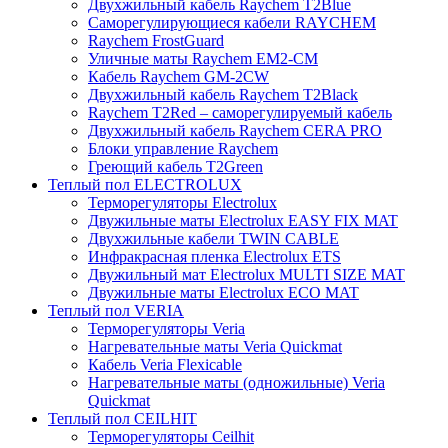
Двухжильный кабель Raychem T2Blue
Саморегулирующиеся кабели RAYCHEM
Raychem FrostGuard
Уличные маты Raychem EM2-CM
Кабель Raychem GM-2CW
Двухжильный кабель Raychem T2Black
Raychem T2Red – саморегулируемый кабель
Двухжильный кабель Raychem CERA PRO
Блоки управление Raychem
Греющий кабель T2Green
Теплый пол ELECTROLUX
Терморегуляторы Electrolux
Двужильные маты Electrolux EASY FIX MAT
Двухжильные кабели TWIN CABLE
Инфракрасная пленка Electrolux ETS
Двужильный мат Electrolux MULTI SIZE MAT
Двужильные маты Electrolux ECO MAT
Теплый пол VERIA
Терморегуляторы Veria
Нагревательные маты Veria Quickmat
Кабель Veria Flexicable
Нагревательные маты (одножильные) Veria
Quickmat
Теплый пол CEILHIT
Терморегуляторы Ceilhit