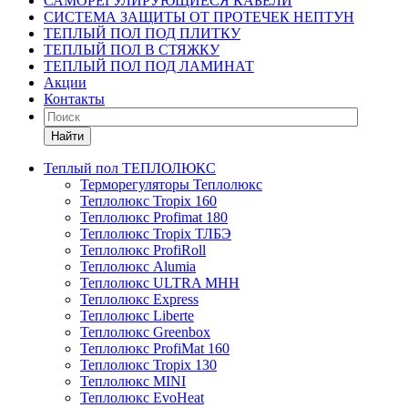
САМОРЕГУЛИРУЮЩИЕСЯ КАБЕЛИ
СИСТЕМА ЗАЩИТЫ ОТ ПРОТЕЧЕК НЕПТУН
ТЕПЛЫЙ ПОЛ ПОД ПЛИТКУ
ТЕПЛЫЙ ПОЛ В СТЯЖКУ
ТЕПЛЫЙ ПОЛ ПОД ЛАМИНАТ
Акции
Контакты
Найти
Теплый пол ТЕПЛОЛЮКС
Терморегуляторы Теплолюкс
Теплолюкс Tropix 160
Теплолюкс Profimat 180
Теплолюкс Tropix ТЛБЭ
Теплолюкс ProfiRoll
Теплолюкс Alumia
Теплолюкс ULTRA МНН
Теплолюкс Express
Теплолюкс Liberte
Теплолюкс Greenbox
Теплолюкс ProfiMat 160
Теплолюкс Tropix 130
Теплолюкс MINI
Теплолюкс EvoHeat