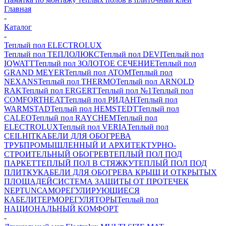
Главная
-
Каталог
-
Теплый пол ELECTROLUX
Теплый пол ТЕПЛОЛЮКС
Теплый пол DEVI
Теплый пол
IQWATT
Теплый пол ЗОЛОТОЕ СЕЧЕНИЕ
Теплый пол
GRAND MEYER
Теплый пол ATOM
Теплый пол
NEXANS
Теплый пол THERMO
Теплый пол ARNOLD
RAK
Теплый пол ERGERT
Теплый пол №1
Теплый пол
COMFORTHEAT
Теплый пол РИДАН
Теплый пол
WARMSTAD
Теплый пол HEMSTEDT
Теплый пол
CALEO
Теплый пол RAYCHEM
Теплый пол
ELECTROLUX
Теплый пол VERIA
Теплый пол
CEILHIT
КАБЕЛИ ДЛЯ ОБОГРЕВА
ТРУБ
ПРОМЫШЛЕННЫЙ И АРХИТЕКТУРНО-
СТРОИТЕЛЬНЫЙ ОБОГРЕВ
ТЕПЛЫЙ ПОЛ ПОД
ПАРКЕТ
ТЕПЛЫЙ ПОЛ В СТЯЖКУ
ТЕПЛЫЙ ПОЛ ПОД
ПЛИТКУ
КАБЕЛИ ДЛЯ ОБОГРЕВА КРЫШ И ОТКРЫТЫХ
ПЛОЩАДЕЙ
СИСТЕМА ЗАЩИТЫ ОТ ПРОТЕЧЕК
NEPTUN
САМОРЕГУЛИРУЮЩИЕСЯ
КАБЕЛИ
ТЕРМОРЕГУЛЯТОРЫ
Теплый пол
НАЦИОНАЛЬНЫЙ КОМФОРТ
-