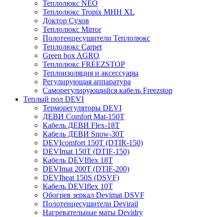
Теплолюкс NEO
Теплолюкс Tropix МНН XL
Доктор Сухов
Теплолюкс Mirror
Полотенцесушители Теплолюкс
Теплолюкс Carpet
Green box AGRO
Теплолюкс FREEZSTOP
Теплоизоляция и аксессуары
Регулирующая аппаратура
Cаморегулирующийся кабель Freezstop
Теплый пол DEVI
Терморегуляторы DEVI
ДЕВИ Comfort Mat-150T
Кабель ДЕВИ Flex-18T
Кабель ДЕВИ Snow-30T
DEVIcomfort 150T (DTIR-150)
DEVImat 150T (DTIF-150)
Кабель DEVIflex 18T
DEVImat 200T (DTIF-200)
DEVIheat 150S (DSVF)
Кабель DEVIflex 10T
Обогрев зеркал Devimat DSVF
Полотенцесушители Devirail
Нагревательные маты Devidry