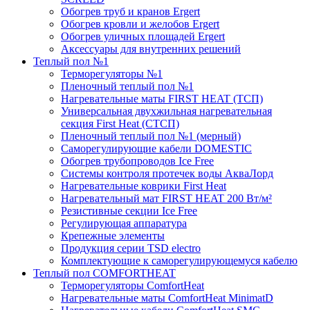
Обогрев труб и кранов Ergert
Обогрев кровли и желобов Ergert
Обогрев уличных площадей Ergert
Аксессуары для внутренних решений
Теплый пол №1
Терморегуляторы №1
Пленочный теплый пол №1
Нагревательные маты FIRST HEAT (ТСП)
Универсальная двухжильная нагревательная
секция First Heat (СТСП)
Пленочный теплый пол №1 (мерный)
Саморегулирующие кабели DOMESTIC
Обогрев трубопроводов Ice Free
Системы контроля протечек воды АкваЛорд
Нагревательные коврики First Heat
Нагревательный мат FIRST HEAT 200 Вт/м²
Резистивные секции Ice Free
Регулирующая аппаратура
Крепежные элементы
Продукция серии TSD electro
Комплектующие к саморегулирующемуся кабелю
Теплый пол COMFORTHEAT
Терморегуляторы ComfortHeat
Нагревательные маты ComfortHeat MinimatD