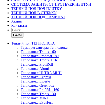
САМОРЕГУЛИРУЮЩИЕСЯ КАБЕЛИ
СИСТЕМА ЗАЩИТЫ ОТ ПРОТЕЧЕК НЕПТУН
ТЕПЛЫЙ ПОЛ ПОД ПЛИТКУ
ТЕПЛЫЙ ПОЛ В СТЯЖКУ
ТЕПЛЫЙ ПОЛ ПОД ЛАМИНАТ
Акции
Контакты
Найти
Теплый пол ТЕПЛОЛЮКС
Терморегуляторы Теплолюкс
Теплолюкс Tropix 160
Теплолюкс Profimat 180
Теплолюкс Tropix ТЛБЭ
Теплолюкс ProfiRoll
Теплолюкс Alumia
Теплолюкс ULTRA МНН
Теплолюкс Express
Теплолюкс Liberte
Теплолюкс Greenbox
Теплолюкс ProfiMat 160
Теплолюкс Tropix 130
Теплолюкс MINI
Теплолюкс EvoHeat