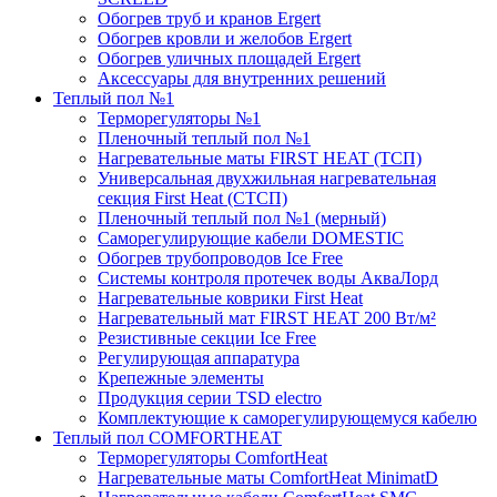
Обогрев труб и кранов Ergert
Обогрев кровли и желобов Ergert
Обогрев уличных площадей Ergert
Аксессуары для внутренних решений
Теплый пол №1
Терморегуляторы №1
Пленочный теплый пол №1
Нагревательные маты FIRST HEAT (ТСП)
Универсальная двухжильная нагревательная
секция First Heat (СТСП)
Пленочный теплый пол №1 (мерный)
Саморегулирующие кабели DOMESTIC
Обогрев трубопроводов Ice Free
Системы контроля протечек воды АкваЛорд
Нагревательные коврики First Heat
Нагревательный мат FIRST HEAT 200 Вт/м²
Резистивные секции Ice Free
Регулирующая аппаратура
Крепежные элементы
Продукция серии TSD electro
Комплектующие к саморегулирующемуся кабелю
Теплый пол COMFORTHEAT
Терморегуляторы ComfortHeat
Нагревательные маты ComfortHeat MinimatD