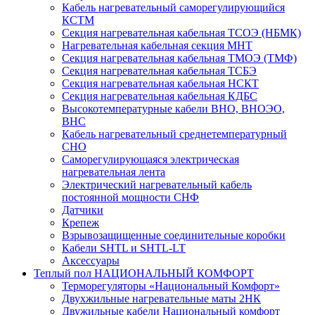
Кабель нагревательный саморегулирующийся
КСТМ
Секция нагревательная кабельная ТСОЭ (НБМК)
Нагревательная кабельная секция МНТ
Секция нагревательная кабельная ТМОЭ (ТМФ)
Секция нагревательная кабельная ТСБЭ
Секция нагревательная кабельная НСКТ
Секция нагревательная кабельная КДБС
Высокотемпературные кабели ВНО, ВНОЭО,
ВНС
Кабель нагревательный среднетемпературный
СНО
Саморегулирующаяся электрическая
нагревательная лента
Электрический нагревательный кабель
постоянной мощности СНФ
Датчики
Крепеж
Взрывозащищенные соединительные коробки
Кабели SHTL и SHTL-LT
Аксессуары
Теплый пол НАЦИОНАЛЬНЫЙ КОМФОРТ
Терморегуляторы «Национальный Комфорт»
Двухжильные нагревательные маты 2НК
Двужильные кабели Национальный комфорт