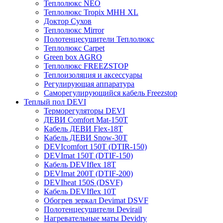
Теплолюкс NEO
Теплолюкс Tropix МНН XL
Доктор Сухов
Теплолюкс Mirror
Полотенцесушители Теплолюкс
Теплолюкс Carpet
Green box AGRO
Теплолюкс FREEZSTOP
Теплоизоляция и аксессуары
Регулирующая аппаратура
Cаморегулирующийся кабель Freezstop
Теплый пол DEVI
Терморегуляторы DEVI
ДЕВИ Comfort Mat-150T
Кабель ДЕВИ Flex-18T
Кабель ДЕВИ Snow-30T
DEVIcomfort 150T (DTIR-150)
DEVImat 150T (DTIF-150)
Кабель DEVIflex 18T
DEVImat 200T (DTIF-200)
DEVIheat 150S (DSVF)
Кабель DEVIflex 10T
Обогрев зеркал Devimat DSVF
Полотенцесушители Devirail
Нагревательные маты Devidry