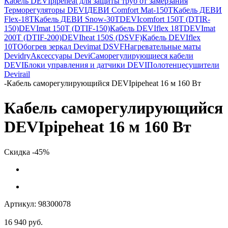
Кабель DEVIpipeheat для защиты труб от замерзания
Терморегуляторы DEVI
ДЕВИ Comfort Mat-150T
Кабель ДЕВИ
Flex-18T
Кабель ДЕВИ Snow-30T
DEVIcomfort 150T (DTIR-
150)
DEVImat 150T (DTIF-150)
Кабель DEVIflex 18T
DEVImat
200T (DTIF-200)
DEVIheat 150S (DSVF)
Кабель DEVIflex
10T
Обогрев зеркал Devimat DSVF
Нагревательные маты
Devidry
Аксессуары Devi
Саморегулирующиеся кабели
DEVI
Блоки управления и датчики DEVI
Полотенцесушители
Devirail
-
Кабель саморегулирующийся DEVIpipeheat 16 м 160 Вт
Кабель саморегулирующийся
DEVIpipeheat 16 м 160 Вт
Скидка -45%
Артикул:
98300078
16 940
руб.