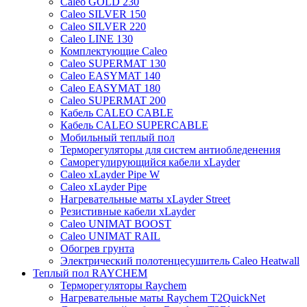
Caleo GOLD 230
Caleo SILVER 150
Caleo SILVER 220
Caleo LINE 130
Комплектующие Caleo
Caleo SUPERMAT 130
Caleo EASYMAT 140
Caleo EASYMAT 180
Caleo SUPERMAT 200
Кабель CALEO CABLE
Кабель CALEO SUPERCABLE
Мобильный теплый пол
Терморегуляторы для систем антиобледенения
Саморегулирующийся кабели xLayder
Caleo xLayder Pipe W
Caleo xLayder Pipe
Нагревательные маты xLayder Street
Резистивные кабели xLayder
Caleo UNIMAT BOOST
Caleo UNIMAT RAIL
Обогрев грунта
Электрический полотенцесушитель Caleo Heatwall
Теплый пол RAYCHEM
Терморегуляторы Raychem
Нагревательные маты Raychem T2QuickNet