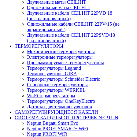
Двужильные маты CEILHIT
Одножильные маты CEILHIT
Двужильные кабели CEILHIT 22PVD 18
(неэкранированный)
Одножильные кабели CEILHIT 22PV/15 (не
экранированный )
Двужильные кабели CEILHIT 22PSVD/18
(экранированный)
ТЕРМОРЕГУЛЯТОРЫ
Механические терморегуляторы
Электронные терморегуляторы
Программируемые терморегуляторы
Терморегуляторы Legrand
Терморегуляторы GIRA
Терморегуляторы Schneider Electric
Сенсорные терморегуляторы
Терморегуляторы WERKEL
Wi-Fi терморегуляторы
Терморегуляторы OneKeyElectro
Датчики для терморегуляторов
САМОРЕГУЛИРУЮЩИЕСЯ КАБЕЛИ
СИСТЕМА ЗАЩИТЫ ОТ ПРОТЕЧЕК NEPTUN
Neptun Bugatti Smart Evo
Neptun PROFI SMART+ WiFi
Neptun PROFI WiFi