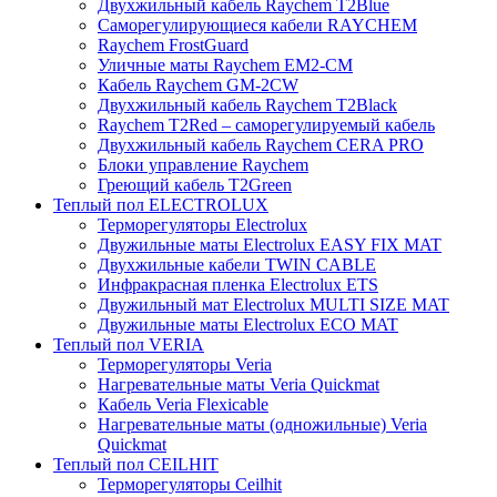
Двухжильный кабель Raychem T2Blue
Саморегулирующиеся кабели RAYCHEM
Raychem FrostGuard
Уличные маты Raychem EM2-CM
Кабель Raychem GM-2CW
Двухжильный кабель Raychem T2Black
Raychem T2Red – саморегулируемый кабель
Двухжильный кабель Raychem CERA PRO
Блоки управление Raychem
Греющий кабель T2Green
Теплый пол ELECTROLUX
Терморегуляторы Electrolux
Двужильные маты Electrolux EASY FIX MAT
Двухжильные кабели TWIN CABLE
Инфракрасная пленка Electrolux ETS
Двужильный мат Electrolux MULTI SIZE MAT
Двужильные маты Electrolux ECO MAT
Теплый пол VERIA
Терморегуляторы Veria
Нагревательные маты Veria Quickmat
Кабель Veria Flexicable
Нагревательные маты (одножильные) Veria
Quickmat
Теплый пол CEILHIT
Терморегуляторы Ceilhit