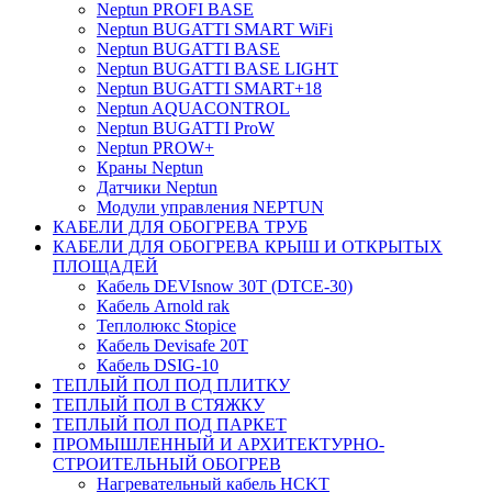
Neptun PROFI BASE
Neptun BUGATTI SMART WiFi
Neptun BUGATTI BASE
Neptun BUGATTI BASE LIGHT
Neptun BUGATTI SMART+18
Neptun AQUACONTROL
Neptun BUGATTI ProW
Neptun PROW+
Краны Neptun
Датчики Neptun
Модули управления NEPTUN
КАБЕЛИ ДЛЯ ОБОГРЕВА ТРУБ
КАБЕЛИ ДЛЯ ОБОГРЕВА КРЫШ И ОТКРЫТЫХ
ПЛОЩАДЕЙ
Кабель DEVIsnow 30Т (DTCE-30)
Кабель Arnold rak
Теплолюкс Stopice
Кабель Devisafe 20T
Кабель DSIG-10
ТЕПЛЫЙ ПОЛ ПОД ПЛИТКУ
ТЕПЛЫЙ ПОЛ В СТЯЖКУ
ТЕПЛЫЙ ПОЛ ПОД ПАРКЕТ
ПРОМЫШЛЕННЫЙ И АРХИТЕКТУРНО-
СТРОИТЕЛЬНЫЙ ОБОГРЕВ
Нагревательный кабель НCKТ