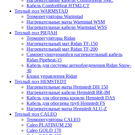
Нагревательные кабели ComfortHeat SMC
Кабель ComfortHeat HTM2-CT
Теплый пол WARMSTAD
Терморегуляторы Warmstad
Нагревательные маты Warmstad WSM
Нагревательные кабели Warmstad WSS
Теплый пол РИДАН
Терморегуляторы Ridan
Нагревательный мат Ridan TF-150
Нагревательный мат Ridan TF-200
Саморегулирующийся нагревательный кабель
Ridan Pipeheat-15
Кабель для системы антиобледенения Ridan Snow-
30
Блоки управления Ridan
Теплый пол HEMSTEDT
Нагревательные маты Hemstedt DH 150
Нагревательные кабели Hemstedt BR-IM
Кабель для обогрева кровли Hemstedt DAS
Кабель для обогрева труб Hemstedt FS
Нагревательные маты Hemstedt ALU-Z
Теплый пол CALEO
Терморегуляторы CALEO
Caleo PLATINUM 230
Caleo GOLD 170