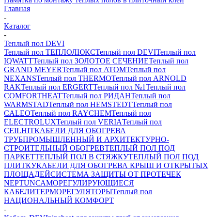
Главная
-
Каталог
-
Теплый пол DEVI
Теплый пол ТЕПЛОЛЮКС
Теплый пол DEVI
Теплый пол
IQWATT
Теплый пол ЗОЛОТОЕ СЕЧЕНИЕ
Теплый пол
GRAND MEYER
Теплый пол ATOM
Теплый пол
NEXANS
Теплый пол THERMO
Теплый пол ARNOLD
RAK
Теплый пол ERGERT
Теплый пол №1
Теплый пол
COMFORTHEAT
Теплый пол РИДАН
Теплый пол
WARMSTAD
Теплый пол HEMSTEDT
Теплый пол
CALEO
Теплый пол RAYCHEM
Теплый пол
ELECTROLUX
Теплый пол VERIA
Теплый пол
CEILHIT
КАБЕЛИ ДЛЯ ОБОГРЕВА
ТРУБ
ПРОМЫШЛЕННЫЙ И АРХИТЕКТУРНО-
СТРОИТЕЛЬНЫЙ ОБОГРЕВ
ТЕПЛЫЙ ПОЛ ПОД
ПАРКЕТ
ТЕПЛЫЙ ПОЛ В СТЯЖКУ
ТЕПЛЫЙ ПОЛ ПОД
ПЛИТКУ
КАБЕЛИ ДЛЯ ОБОГРЕВА КРЫШ И ОТКРЫТЫХ
ПЛОЩАДЕЙ
СИСТЕМА ЗАЩИТЫ ОТ ПРОТЕЧЕК
NEPTUN
САМОРЕГУЛИРУЮЩИЕСЯ
КАБЕЛИ
ТЕРМОРЕГУЛЯТОРЫ
Теплый пол
НАЦИОНАЛЬНЫЙ КОМФОРТ
-