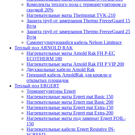
Комплекты теплого пола с терморегулятором со
скидкой 20%
Нагревательные маты Thermomat TVK-210
Защита труб от замерзания Thermo FreezeGuard 15
Вт/м
Защита труб от замерзания Thermo FreezeGuard 25
Вт/м
Саморегулирующийся кабель Nelson Limitrace
Теплый пол ARNOLD RAK
Нагревательные маты Arnold Rak FH P-EC
ECOTHERM 180
Нагревательные маты Arnold Rak FH P VIP 200
Двухжильные кабели Arnold Rak
Греющий кабель ArnoldRak для кровли и
открытых площадок
Теплый пол ERGERT
Терморегуляторы Ergert
Нагревательные маты Ergert mat Basic 150
Нагревательные маты Ergert mat Basic 200
Нагревательные маты Ergert mat Extra-150
Нагревательные маты Ergert mat Extra-200
Нагревательные маты под ламинат Ergert FOIL-
150
Нагревательные кабели Ergert Resistive IN-
SCREED