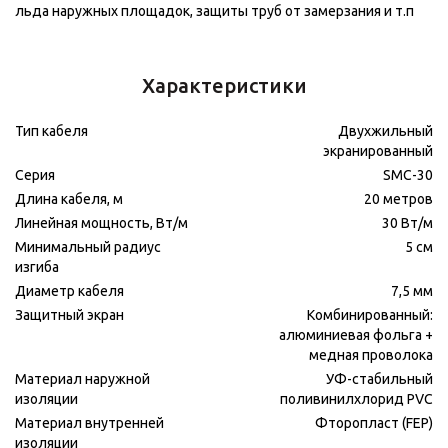
льда наружных площадок, защиты труб от замерзания и т.п
Характеристики
Тип кабеля
Двухжильный
экранированный
Серия
SMC-30
Длина кабеля, м
20 метров
Линейная мощность, Вт/м
30 Вт/м
Минимальный радиус
5 см
изгиба
Диаметр кабеля
7,5 мм
Защитный экран
Комбинированный:
алюминиевая фольга +
медная проволока
Материал наружной
УФ-стабильный
изоляции
поливинилхлорид PVC
Материал внутренней
Фторопласт (FEP)
изоляции