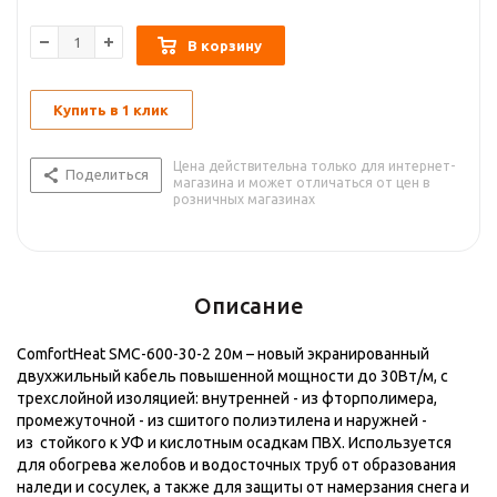
В корзину
Купить в 1 клик
Цена действительна только для интернет-
Поделиться
магазина и может отличаться от цен в
розничных магазинах
Описание
ComfortHeat SMC-600-30-2 20м – новый экранированный
двухжильный кабель повышенной мощности до 30Вт/м, с
трехслойной изоляцией: внутренней - из фторполимера,
промежуточной - из сшитого полиэтилена и наружней -
из стойкого к УФ и кислотным осадкам ПВХ. Используется
для обогрева желобов и водосточных труб от образования
наледи и сосулек, а также для защиты от намерзания снега и