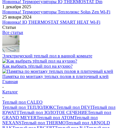
Новинка! Терморегуляторы IQ THERMOSTAT Dm
1 декабря 2025
Новинка! Терморегуляторы Теплолюкс Solus Zen Wi-Fi
25 января 2024
Новинка! IQ THERMOSTAT SMART HEAT Wi-Fi
Статьи
Все статьи
Электрический теплый пол в ванной комнате
Как выбрать тёплый пол на кухню?
Памятка по монтажу теплых полов в плиточный клей
Главная
-
Каталог
-
Теплый пол CALEO
Теплый пол ТЕПЛОЛЮКС
Теплый пол DEVI
Теплый пол
IQWATT
Теплый пол ЗОЛОТОЕ СЕЧЕНИЕ
Теплый пол
GRAND MEYER
Теплый пол ATOM
Теплый пол
NEXANS
Теплый пол THERMO
Теплый пол ARNOLD
RAK
Теплый пол ERGERT
Теплый пол №1
Теплый пол