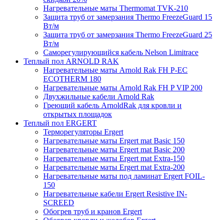
Нагревательные маты Thermomat TVK-210
Защита труб от замерзания Thermo FreezeGuard 15
Вт/м
Защита труб от замерзания Thermo FreezeGuard 25
Вт/м
Саморегулирующийся кабель Nelson Limitrace
Теплый пол ARNOLD RAK
Нагревательные маты Arnold Rak FH P-EC
ECOTHERM 180
Нагревательные маты Arnold Rak FH P VIP 200
Двухжильные кабели Arnold Rak
Греющий кабель ArnoldRak для кровли и
открытых площадок
Теплый пол ERGERT
Терморегуляторы Ergert
Нагревательные маты Ergert mat Basic 150
Нагревательные маты Ergert mat Basic 200
Нагревательные маты Ergert mat Extra-150
Нагревательные маты Ergert mat Extra-200
Нагревательные маты под ламинат Ergert FOIL-
150
Нагревательные кабели Ergert Resistive IN-
SCREED
Обогрев труб и кранов Ergert