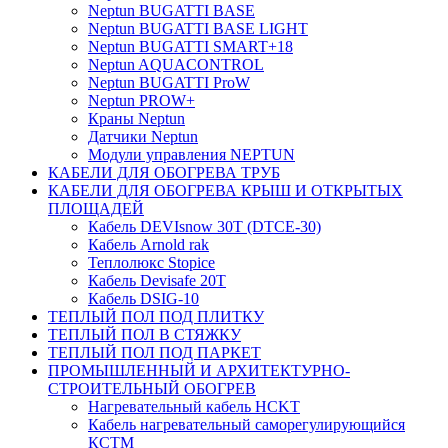
Neptun BUGATTI BASE
Neptun BUGATTI BASE LIGHT
Neptun BUGATTI SMART+18
Neptun AQUACONTROL
Neptun BUGATTI ProW
Neptun PROW+
Краны Neptun
Датчики Neptun
Модули управления NEPTUN
КАБЕЛИ ДЛЯ ОБОГРЕВА ТРУБ
КАБЕЛИ ДЛЯ ОБОГРЕВА КРЫШ И ОТКРЫТЫХ
ПЛОЩАДЕЙ
Кабель DEVIsnow 30Т (DTCE-30)
Кабель Arnold rak
Теплолюкс Stopice
Кабель Devisafe 20T
Кабель DSIG-10
ТЕПЛЫЙ ПОЛ ПОД ПЛИТКУ
ТЕПЛЫЙ ПОЛ В СТЯЖКУ
ТЕПЛЫЙ ПОЛ ПОД ПАРКЕТ
ПРОМЫШЛЕННЫЙ И АРХИТЕКТУРНО-
СТРОИТЕЛЬНЫЙ ОБОГРЕВ
Нагревательный кабель НCKТ
Кабель нагревательный саморегулирующийся
КСТМ