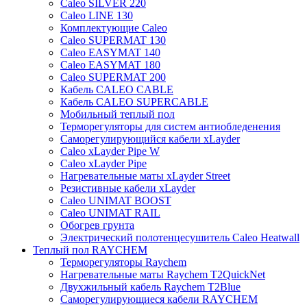
Caleo SILVER 220
Caleo LINE 130
Комплектующие Caleo
Caleo SUPERMAT 130
Caleo EASYMAT 140
Caleo EASYMAT 180
Caleo SUPERMAT 200
Кабель CALEO CABLE
Кабель CALEO SUPERCABLE
Мобильный теплый пол
Терморегуляторы для систем антиобледенения
Саморегулирующийся кабели xLayder
Caleo xLayder Pipe W
Caleo xLayder Pipe
Нагревательные маты xLayder Street
Резистивные кабели xLayder
Caleo UNIMAT BOOST
Caleo UNIMAT RAIL
Обогрев грунта
Электрический полотенцесушитель Caleo Heatwall
Теплый пол RAYCHEM
Терморегуляторы Raychem
Нагревательные маты Raychem T2QuickNet
Двухжильный кабель Raychem T2Blue
Саморегулирующиеся кабели RAYCHEM