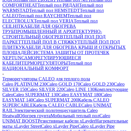
COMFORTHEAT
Теплый пол РИДАН
Теплый пол
WARMSTAD
Теплый пол HEMSTEDT
Теплый пол
CALEO
Теплый пол RAYCHEM
Теплый пол
ELECTROLUX
Теплый пол VERIA
Теплый пол
CEILHIT
КАБЕЛИ ДЛЯ ОБОГРЕВА
ТРУБ
ПРОМЫШЛЕННЫЙ И АРХИТЕКТУРНО-
СТРОИТЕЛЬНЫЙ ОБОГРЕВ
ТЕПЛЫЙ ПОЛ ПОД
ПАРКЕТ
ТЕПЛЫЙ ПОЛ В СТЯЖКУ
ТЕПЛЫЙ ПОЛ ПОД
ПЛИТКУ
КАБЕЛИ ДЛЯ ОБОГРЕВА КРЫШ И ОТКРЫТЫХ
ПЛОЩАДЕЙ
СИСТЕМА ЗАЩИТЫ ОТ ПРОТЕЧЕК
NEPTUN
САМОРЕГУЛИРУЮЩИЕСЯ
КАБЕЛИ
ТЕРМОРЕГУЛЯТОРЫ
Теплый пол
НАЦИОНАЛЬНЫЙ КОМФОРТ
-
Терморегуляторы CALEO для теплого пола
Caleo PLATINUM 230
Caleo GOLD 170
Caleo GOLD 230
Caleo
SILVER 150
Caleo SILVER 220
Caleo LINE 130
Комплектующие
Caleo
Caleo SUPERMAT 130
Caleo EASYMAT 180
Caleo
EASYMAT 140
Caleo SUPERMAT 200
Кабель CALEO
SUPERCABLE
Кабель CALEO CABLE
Caleo UNIMAT
RAIL
Электрический полотенцесушитель Caleo
Heatwall
Обогрев грунта
Мобильный теплый пол
Caleo
UNIMAT BOOST
Резистивные кабели xLayder
Нагревательные
маты xLayder Street
Caleo xLayder Pipe
Caleo xLayder Pipe