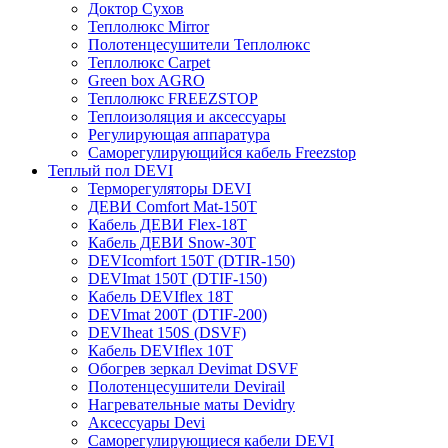
Доктор Сухов
Теплолюкс Mirror
Полотенцесушители Теплолюкс
Теплолюкс Carpet
Green box AGRO
Теплолюкс FREEZSTOP
Теплоизоляция и аксессуары
Регулирующая аппаратура
Cаморегулирующийся кабель Freezstop
Теплый пол DEVI
Терморегуляторы DEVI
ДЕВИ Comfort Mat-150T
Кабель ДЕВИ Flex-18T
Кабель ДЕВИ Snow-30T
DEVIcomfort 150T (DTIR-150)
DEVImat 150T (DTIF-150)
Кабель DEVIflex 18T
DEVImat 200T (DTIF-200)
DEVIheat 150S (DSVF)
Кабель DEVIflex 10T
Обогрев зеркал Devimat DSVF
Полотенцесушители Devirail
Нагревательные маты Devidry
Аксессуары Devi
Саморегулирующиеся кабели DEVI