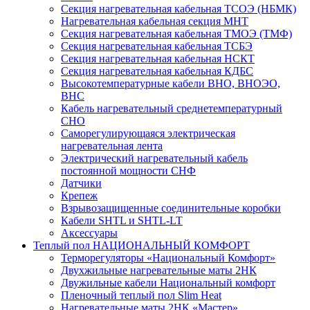
Секция нагревательная кабельная ТСОЭ (НБМК)
Нагревательная кабельная секция МНТ
Секция нагревательная кабельная ТМОЭ (ТМФ)
Секция нагревательная кабельная ТСБЭ
Секция нагревательная кабельная НСКТ
Секция нагревательная кабельная КДБС
Высокотемпературные кабели ВНО, ВНОЭО,
ВНС
Кабель нагревательный среднетемпературный
СНО
Саморегулирующаяся электрическая
нагревательная лента
Электрический нагревательный кабель
постоянной мощности СНФ
Датчики
Крепеж
Взрывозащищенные соединительные коробки
Кабели SHTL и SHTL-LT
Аксессуары
Теплый пол НАЦИОНАЛЬНЫЙ КОМФОРТ
Терморегуляторы «Национальный Комфорт»
Двухжильные нагревательные маты 2НК
Двужильные кабели Национальный комфорт
Пленочный теплый пол Slim Heat
Нагревательные маты 2НК «Мастер»