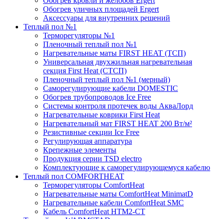
Обогрев кровли и желобов Ergert
Обогрев уличных площадей Ergert
Аксессуары для внутренних решений
Теплый пол №1
Терморегуляторы №1
Пленочный теплый пол №1
Нагревательные маты FIRST HEAT (ТСП)
Универсальная двухжильная нагревательная
секция First Heat (СТСП)
Пленочный теплый пол №1 (мерный)
Саморегулирующие кабели DOMESTIC
Обогрев трубопроводов Ice Free
Системы контроля протечек воды АкваЛорд
Нагревательные коврики First Heat
Нагревательный мат FIRST HEAT 200 Вт/м²
Резистивные секции Ice Free
Регулирующая аппаратура
Крепежные элементы
Продукция серии TSD electro
Комплектующие к саморегулирующемуся кабелю
Теплый пол COMFORTHEAT
Терморегуляторы ComfortHeat
Нагревательные маты ComfortHeat MinimatD
Нагревательные кабели ComfortHeat SMC
Кабель ComfortHeat HTM2-CT