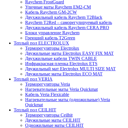
Raychem FrostGuard
Уличные маты Raychem EM2-CM
Кабель Raychem GM-2CW
Двухжильный кабель Raychem T2Black
Raychem T2Red – саморегулируемый кабель
Двухжильный кабель Raychem CERA PRO
Блоки управление Raychem
Греющий кабель T2Green
Теплый пол ELECTROLUX
Терморегуляторы Electrolux
Двужильные маты Electrolux EASY FIX MAT
Двухжильные кабели TWIN CABLE
Инфракрасная пленка Electrolux ETS
Двужильный мат Electrolux MULTI SIZE MAT
Двужильные маты Electrolux ECO MAT
Теплый пол VERIA
Терморегуляторы Veria
Нагревательные маты Veria Quickmat
Кабель Veria Flexicable
Нагревательные маты (одножильные) Veria
Quickmat
Теплый пол CEILHIT
Терморегуляторы Ceilhit
Двужильные маты CEILHIT
Одножильные маты CEILHIT