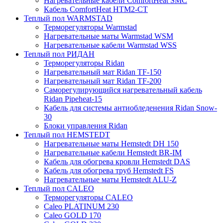
Нагревательные кабели ComfortHeat SMC
Кабель ComfortHeat HTM2-CT
Теплый пол WARMSTAD
Терморегуляторы Warmstad
Нагревательные маты Warmstad WSM
Нагревательные кабели Warmstad WSS
Теплый пол РИДАН
Терморегуляторы Ridan
Нагревательный мат Ridan TF-150
Нагревательный мат Ridan TF-200
Саморегулирующийся нагревательный кабель
Ridan Pipeheat-15
Кабель для системы антиобледенения Ridan Snow-
30
Блоки управления Ridan
Теплый пол HEMSTEDT
Нагревательные маты Hemstedt DH 150
Нагревательные кабели Hemstedt BR-IM
Кабель для обогрева кровли Hemstedt DAS
Кабель для обогрева труб Hemstedt FS
Нагревательные маты Hemstedt ALU-Z
Теплый пол CALEO
Терморегуляторы CALEO
Caleo PLATINUM 230
Caleo GOLD 170