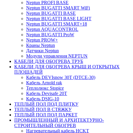
Neptun PROFI BASE
Neptun BUGATTI SMART WiFi
Neptun BUGATTI BASE
Neptun BUGATTI BASE LIGHT
Neptun BUGATTI SMART+18
Neptun AQUACONTROL
Neptun BUGATTI ProW
Neptun PROW+
Краны Neptun
Датчики Neptun
Модули управления NEPTUN
КАБЕЛИ ДЛЯ ОБОГРЕВА ТРУБ
КАБЕЛИ ДЛЯ ОБОГРЕВА КРЫШ И ОТКРЫТЫХ
ПЛОЩАДЕЙ
Кабель DEVIsnow 30Т (DTCE-30)
Кабель Arnold rak
Теплолюкс Stopice
Кабель Devisafe 20T
Кабель DSIG-10
ТЕПЛЫЙ ПОЛ ПОД ПЛИТКУ
ТЕПЛЫЙ ПОЛ В СТЯЖКУ
ТЕПЛЫЙ ПОЛ ПОД ПАРКЕТ
ПРОМЫШЛЕННЫЙ И АРХИТЕКТУРНО-
СТРОИТЕЛЬНЫЙ ОБОГРЕВ
Нагревательный кабель НCKТ