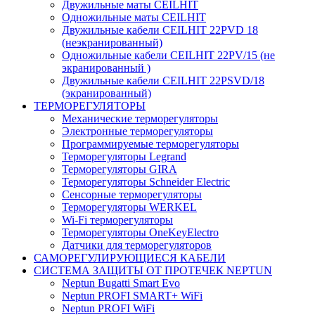
Двужильные маты CEILHIT
Одножильные маты CEILHIT
Двужильные кабели CEILHIT 22PVD 18
(неэкранированный)
Одножильные кабели CEILHIT 22PV/15 (не
экранированный )
Двужильные кабели CEILHIT 22PSVD/18
(экранированный)
ТЕРМОРЕГУЛЯТОРЫ
Механические терморегуляторы
Электронные терморегуляторы
Программируемые терморегуляторы
Терморегуляторы Legrand
Терморегуляторы GIRA
Терморегуляторы Schneider Electric
Сенсорные терморегуляторы
Терморегуляторы WERKEL
Wi-Fi терморегуляторы
Терморегуляторы OneKeyElectro
Датчики для терморегуляторов
САМОРЕГУЛИРУЮЩИЕСЯ КАБЕЛИ
СИСТЕМА ЗАЩИТЫ ОТ ПРОТЕЧЕК NEPTUN
Neptun Bugatti Smart Evo
Neptun PROFI SMART+ WiFi
Neptun PROFI WiFi