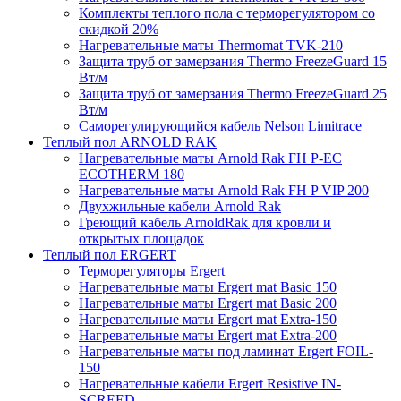
Комплекты теплого пола с терморегулятором со
скидкой 20%
Нагревательные маты Thermomat TVK-210
Защита труб от замерзания Thermo FreezeGuard 15
Вт/м
Защита труб от замерзания Thermo FreezeGuard 25
Вт/м
Саморегулирующийся кабель Nelson Limitrace
Теплый пол ARNOLD RAK
Нагревательные маты Arnold Rak FH P-EC
ECOTHERM 180
Нагревательные маты Arnold Rak FH P VIP 200
Двухжильные кабели Arnold Rak
Греющий кабель ArnoldRak для кровли и
открытых площадок
Теплый пол ERGERT
Терморегуляторы Ergert
Нагревательные маты Ergert mat Basic 150
Нагревательные маты Ergert mat Basic 200
Нагревательные маты Ergert mat Extra-150
Нагревательные маты Ergert mat Extra-200
Нагревательные маты под ламинат Ergert FOIL-
150
Нагревательные кабели Ergert Resistive IN-
SCREED