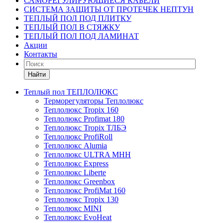
САМОРЕГУЛИРУЮЩИЕСЯ КАБЕЛИ
СИСТЕМА ЗАЩИТЫ ОТ ПРОТЕЧЕК НЕПТУН
ТЕПЛЫЙ ПОЛ ПОД ПЛИТКУ
ТЕПЛЫЙ ПОЛ В СТЯЖКУ
ТЕПЛЫЙ ПОЛ ПОД ЛАМИНАТ
Акции
Контакты
Найти
Теплый пол ТЕПЛОЛЮКС
Терморегуляторы Теплолюкс
Теплолюкс Tropix 160
Теплолюкс Profimat 180
Теплолюкс Tropix ТЛБЭ
Теплолюкс ProfiRoll
Теплолюкс Alumia
Теплолюкс ULTRA МНН
Теплолюкс Express
Теплолюкс Liberte
Теплолюкс Greenbox
Теплолюкс ProfiMat 160
Теплолюкс Tropix 130
Теплолюкс MINI
Теплолюкс EvoHeat