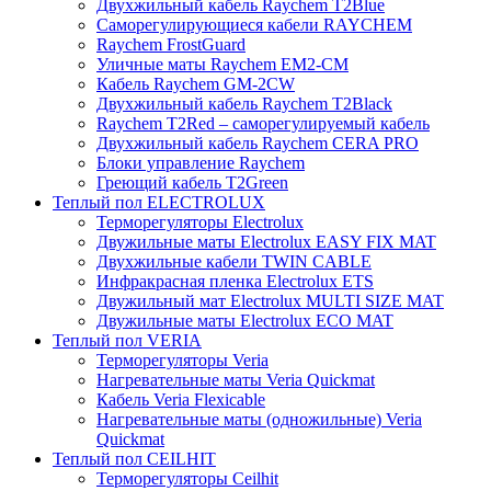
Двухжильный кабель Raychem T2Blue
Саморегулирующиеся кабели RAYCHEM
Raychem FrostGuard
Уличные маты Raychem EM2-CM
Кабель Raychem GM-2CW
Двухжильный кабель Raychem T2Black
Raychem T2Red – саморегулируемый кабель
Двухжильный кабель Raychem CERA PRO
Блоки управление Raychem
Греющий кабель T2Green
Теплый пол ELECTROLUX
Терморегуляторы Electrolux
Двужильные маты Electrolux EASY FIX MAT
Двухжильные кабели TWIN CABLE
Инфракрасная пленка Electrolux ETS
Двужильный мат Electrolux MULTI SIZE MAT
Двужильные маты Electrolux ECO MAT
Теплый пол VERIA
Терморегуляторы Veria
Нагревательные маты Veria Quickmat
Кабель Veria Flexicable
Нагревательные маты (одножильные) Veria
Quickmat
Теплый пол CEILHIT
Терморегуляторы Ceilhit