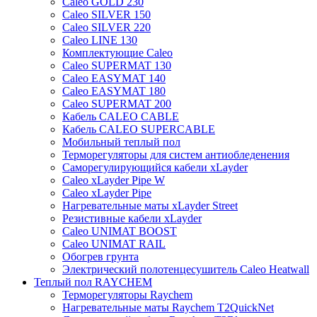
Caleo GOLD 230
Caleo SILVER 150
Caleo SILVER 220
Caleo LINE 130
Комплектующие Caleo
Caleo SUPERMAT 130
Caleo EASYMAT 140
Caleo EASYMAT 180
Caleo SUPERMAT 200
Кабель CALEO CABLE
Кабель CALEO SUPERCABLE
Мобильный теплый пол
Терморегуляторы для систем антиобледенения
Саморегулирующийся кабели xLayder
Caleo xLayder Pipe W
Caleo xLayder Pipe
Нагревательные маты xLayder Street
Резистивные кабели xLayder
Caleo UNIMAT BOOST
Caleo UNIMAT RAIL
Обогрев грунта
Электрический полотенцесушитель Caleo Heatwall
Теплый пол RAYCHEM
Терморегуляторы Raychem
Нагревательные маты Raychem T2QuickNet