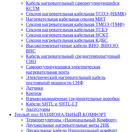
Кабель нагревательный саморегулирующийся
КСТМ
Секция нагревательная кабельная ТСОЭ (НБМК)
Нагревательная кабельная секция МНТ
Секция нагревательная кабельная ТМОЭ (ТМФ)
Секция нагревательная кабельная ТСБЭ
Секция нагревательная кабельная НСКТ
Секция нагревательная кабельная КДБС
Высокотемпературные кабели ВНО, ВНОЭО,
ВНС
Кабель нагревательный среднетемпературный
СНО
Саморегулирующаяся электрическая
нагревательная лента
Электрический нагревательный кабель
постоянной мощности СНФ
Датчики
Крепеж
Взрывозащищенные соединительные коробки
Кабели SHTL и SHTL-LT
Аксессуары
Теплый пол НАЦИОНАЛЬНЫЙ КОМФОРТ
Терморегуляторы «Национальный Комфорт»
Двухжильные нагревательные маты 2НК
Двужильные кабели Национальный комфорт