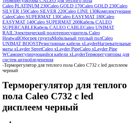
Терморегуляторы CALEO для теплого пола
Caleo PLATINUM 230
Caleo GOLD 170
Caleo GOLD 230
Caleo
SILVER 150
Caleo SILVER 220
Caleo LINE 130
Комплектующие
Caleo
Caleo SUPERMAT 130
Caleo EASYMAT 180
Caleo
EASYMAT 140
Caleo SUPERMAT 200
Кабель CALEO
SUPERCABLE
Кабель CALEO CABLE
Caleo UNIMAT
RAIL
Электрический полотенцесушитель Caleo
Heatwall
Обогрев грунта
Мобильный теплый пол
Caleo
UNIMAT BOOST
Резистивные кабели xLayder
Нагревательные
маты xLayder Street
Caleo xLayder Pipe
Caleo xLayder Pipe
W
Саморегулирующийся кабели xLayder
Терморегуляторы для
систем антиобледенения
-
Терморегулятор для теплого пола Caleo C732 с led дисплеем
черный
Терморегулятор для теплого
пола Caleo C732 с led
дисплеем черный