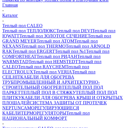
Главная
-
Каталог
-
Теплый пол CALEO
Теплый пол ТЕПЛОЛЮКС
Теплый пол DEVI
Теплый пол
IQWATT
Теплый пол ЗОЛОТОЕ СЕЧЕНИЕ
Теплый пол
GRAND MEYER
Теплый пол ATOM
Теплый пол
NEXANS
Теплый пол THERMO
Теплый пол ARNOLD
RAK
Теплый пол ERGERT
Теплый пол №1
Теплый пол
COMFORTHEAT
Теплый пол РИДАН
Теплый пол
WARMSTAD
Теплый пол HEMSTEDT
Теплый пол
CALEO
Теплый пол RAYCHEM
Теплый пол
ELECTROLUX
Теплый пол VERIA
Теплый пол
CEILHIT
КАБЕЛИ ДЛЯ ОБОГРЕВА
ТРУБ
ПРОМЫШЛЕННЫЙ И АРХИТЕКТУРНО-
СТРОИТЕЛЬНЫЙ ОБОГРЕВ
ТЕПЛЫЙ ПОЛ ПОД
ПАРКЕТ
ТЕПЛЫЙ ПОЛ В СТЯЖКУ
ТЕПЛЫЙ ПОЛ ПОД
ПЛИТКУ
КАБЕЛИ ДЛЯ ОБОГРЕВА КРЫШ И ОТКРЫТЫХ
ПЛОЩАДЕЙ
СИСТЕМА ЗАЩИТЫ ОТ ПРОТЕЧЕК
NEPTUN
САМОРЕГУЛИРУЮЩИЕСЯ
КАБЕЛИ
ТЕРМОРЕГУЛЯТОРЫ
Теплый пол
НАЦИОНАЛЬНЫЙ КОМФОРТ
-