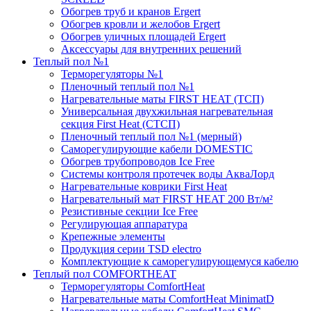
Обогрев труб и кранов Ergert
Обогрев кровли и желобов Ergert
Обогрев уличных площадей Ergert
Аксессуары для внутренних решений
Теплый пол №1
Терморегуляторы №1
Пленочный теплый пол №1
Нагревательные маты FIRST HEAT (ТСП)
Универсальная двухжильная нагревательная
секция First Heat (СТСП)
Пленочный теплый пол №1 (мерный)
Саморегулирующие кабели DOMESTIC
Обогрев трубопроводов Ice Free
Системы контроля протечек воды АкваЛорд
Нагревательные коврики First Heat
Нагревательный мат FIRST HEAT 200 Вт/м²
Резистивные секции Ice Free
Регулирующая аппаратура
Крепежные элементы
Продукция серии TSD electro
Комплектующие к саморегулирующемуся кабелю
Теплый пол COMFORTHEAT
Терморегуляторы ComfortHeat
Нагревательные маты ComfortHeat MinimatD