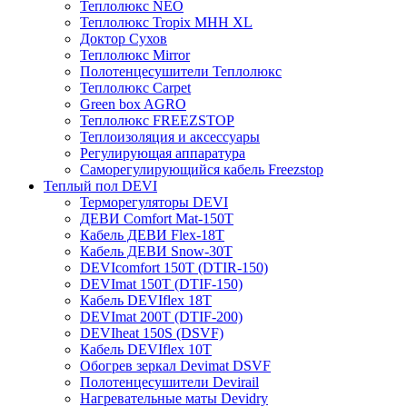
Теплолюкс NEO
Теплолюкс Tropix МНН XL
Доктор Сухов
Теплолюкс Mirror
Полотенцесушители Теплолюкс
Теплолюкс Carpet
Green box AGRO
Теплолюкс FREEZSTOP
Теплоизоляция и аксессуары
Регулирующая аппаратура
Cаморегулирующийся кабель Freezstop
Теплый пол DEVI
Терморегуляторы DEVI
ДЕВИ Comfort Mat-150T
Кабель ДЕВИ Flex-18T
Кабель ДЕВИ Snow-30T
DEVIcomfort 150T (DTIR-150)
DEVImat 150T (DTIF-150)
Кабель DEVIflex 18T
DEVImat 200T (DTIF-200)
DEVIheat 150S (DSVF)
Кабель DEVIflex 10T
Обогрев зеркал Devimat DSVF
Полотенцесушители Devirail
Нагревательные маты Devidry