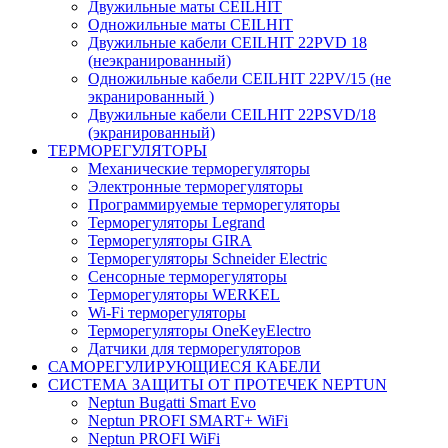
Двужильные маты CEILHIT
Одножильные маты CEILHIT
Двужильные кабели CEILHIT 22PVD 18
(неэкранированный)
Одножильные кабели CEILHIT 22PV/15 (не
экранированный )
Двужильные кабели CEILHIT 22PSVD/18
(экранированный)
ТЕРМОРЕГУЛЯТОРЫ
Механические терморегуляторы
Электронные терморегуляторы
Программируемые терморегуляторы
Терморегуляторы Legrand
Терморегуляторы GIRA
Терморегуляторы Schneider Electric
Сенсорные терморегуляторы
Терморегуляторы WERKEL
Wi-Fi терморегуляторы
Терморегуляторы OneKeyElectro
Датчики для терморегуляторов
САМОРЕГУЛИРУЮЩИЕСЯ КАБЕЛИ
СИСТЕМА ЗАЩИТЫ ОТ ПРОТЕЧЕК NEPTUN
Neptun Bugatti Smart Evo
Neptun PROFI SMART+ WiFi
Neptun PROFI WiFi