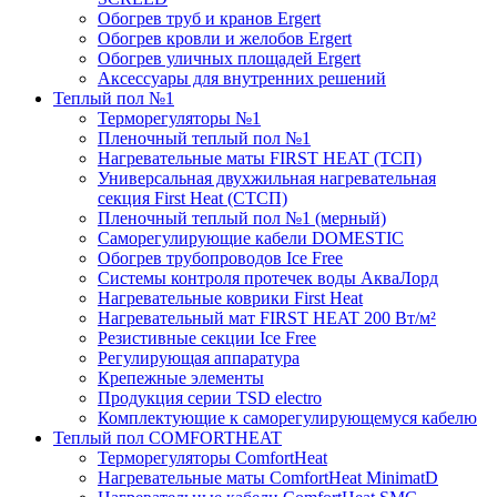
Обогрев труб и кранов Ergert
Обогрев кровли и желобов Ergert
Обогрев уличных площадей Ergert
Аксессуары для внутренних решений
Теплый пол №1
Терморегуляторы №1
Пленочный теплый пол №1
Нагревательные маты FIRST HEAT (ТСП)
Универсальная двухжильная нагревательная
секция First Heat (СТСП)
Пленочный теплый пол №1 (мерный)
Саморегулирующие кабели DOMESTIC
Обогрев трубопроводов Ice Free
Системы контроля протечек воды АкваЛорд
Нагревательные коврики First Heat
Нагревательный мат FIRST HEAT 200 Вт/м²
Резистивные секции Ice Free
Регулирующая аппаратура
Крепежные элементы
Продукция серии TSD electro
Комплектующие к саморегулирующемуся кабелю
Теплый пол COMFORTHEAT
Терморегуляторы ComfortHeat
Нагревательные маты ComfortHeat MinimatD