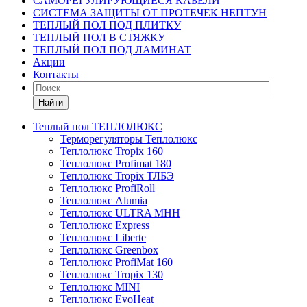
САМОРЕГУЛИРУЮЩИЕСЯ КАБЕЛИ
СИСТЕМА ЗАЩИТЫ ОТ ПРОТЕЧЕК НЕПТУН
ТЕПЛЫЙ ПОЛ ПОД ПЛИТКУ
ТЕПЛЫЙ ПОЛ В СТЯЖКУ
ТЕПЛЫЙ ПОЛ ПОД ЛАМИНАТ
Акции
Контакты
Найти
Теплый пол ТЕПЛОЛЮКС
Терморегуляторы Теплолюкс
Теплолюкс Tropix 160
Теплолюкс Profimat 180
Теплолюкс Tropix ТЛБЭ
Теплолюкс ProfiRoll
Теплолюкс Alumia
Теплолюкс ULTRA МНН
Теплолюкс Express
Теплолюкс Liberte
Теплолюкс Greenbox
Теплолюкс ProfiMat 160
Теплолюкс Tropix 130
Теплолюкс MINI
Теплолюкс EvoHeat