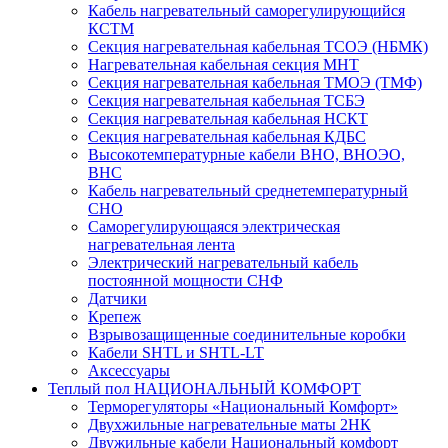
Кабель нагревательный саморегулирующийся
КСТМ
Секция нагревательная кабельная ТСОЭ (НБМК)
Нагревательная кабельная секция МНТ
Секция нагревательная кабельная ТМОЭ (ТМФ)
Секция нагревательная кабельная ТСБЭ
Секция нагревательная кабельная НСКТ
Секция нагревательная кабельная КДБС
Высокотемпературные кабели ВНО, ВНОЭО,
ВНС
Кабель нагревательный среднетемпературный
СНО
Саморегулирующаяся электрическая
нагревательная лента
Электрический нагревательный кабель
постоянной мощности СНФ
Датчики
Крепеж
Взрывозащищенные соединительные коробки
Кабели SHTL и SHTL-LT
Аксессуары
Теплый пол НАЦИОНАЛЬНЫЙ КОМФОРТ
Терморегуляторы «Национальный Комфорт»
Двухжильные нагревательные маты 2НК
Двужильные кабели Национальный комфорт