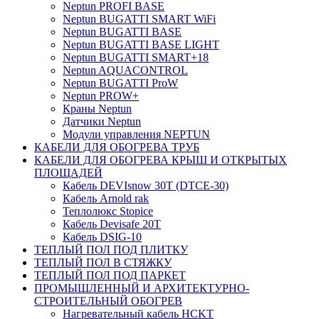
Neptun PROFI BASE
Neptun BUGATTI SMART WiFi
Neptun BUGATTI BASE
Neptun BUGATTI BASE LIGHT
Neptun BUGATTI SMART+18
Neptun AQUACONTROL
Neptun BUGATTI ProW
Neptun PROW+
Краны Neptun
Датчики Neptun
Модули управления NEPTUN
КАБЕЛИ ДЛЯ ОБОГРЕВА ТРУБ
КАБЕЛИ ДЛЯ ОБОГРЕВА КРЫШ И ОТКРЫТЫХ
ПЛОЩАДЕЙ
Кабель DEVIsnow 30Т (DTCE-30)
Кабель Arnold rak
Теплолюкс Stopice
Кабель Devisafe 20T
Кабель DSIG-10
ТЕПЛЫЙ ПОЛ ПОД ПЛИТКУ
ТЕПЛЫЙ ПОЛ В СТЯЖКУ
ТЕПЛЫЙ ПОЛ ПОД ПАРКЕТ
ПРОМЫШЛЕННЫЙ И АРХИТЕКТУРНО-
СТРОИТЕЛЬНЫЙ ОБОГРЕВ
Нагревательный кабель НCKТ