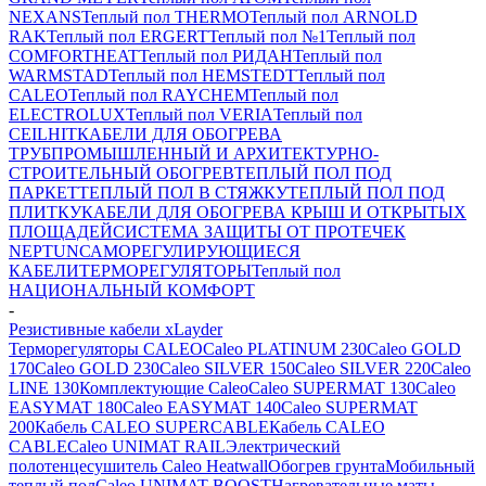
NEXANS
Теплый пол THERMO
Теплый пол ARNOLD
RAK
Теплый пол ERGERT
Теплый пол №1
Теплый пол
COMFORTHEAT
Теплый пол РИДАН
Теплый пол
WARMSTAD
Теплый пол HEMSTEDT
Теплый пол
CALEO
Теплый пол RAYCHEM
Теплый пол
ELECTROLUX
Теплый пол VERIA
Теплый пол
CEILHIT
КАБЕЛИ ДЛЯ ОБОГРЕВА
ТРУБ
ПРОМЫШЛЕННЫЙ И АРХИТЕКТУРНО-
СТРОИТЕЛЬНЫЙ ОБОГРЕВ
ТЕПЛЫЙ ПОЛ ПОД
ПАРКЕТ
ТЕПЛЫЙ ПОЛ В СТЯЖКУ
ТЕПЛЫЙ ПОЛ ПОД
ПЛИТКУ
КАБЕЛИ ДЛЯ ОБОГРЕВА КРЫШ И ОТКРЫТЫХ
ПЛОЩАДЕЙ
СИСТЕМА ЗАЩИТЫ ОТ ПРОТЕЧЕК
NEPTUN
САМОРЕГУЛИРУЮЩИЕСЯ
КАБЕЛИ
ТЕРМОРЕГУЛЯТОРЫ
Теплый пол
НАЦИОНАЛЬНЫЙ КОМФОРТ
-
Резистивные кабели xLayder
Терморегуляторы CALEO
Caleo PLATINUM 230
Caleo GOLD
170
Caleo GOLD 230
Caleo SILVER 150
Caleo SILVER 220
Caleo
LINE 130
Комплектующие Caleo
Caleo SUPERMAT 130
Caleo
EASYMAT 180
Caleo EASYMAT 140
Caleo SUPERMAT
200
Кабель CALEO SUPERCABLE
Кабель CALEO
CABLE
Caleo UNIMAT RAIL
Электрический
полотенцесушитель Caleo Heatwall
Обогрев грунта
Мобильный
теплый пол
Caleo UNIMAT BOOST
Нагревательные маты