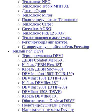
Теплолюкс NEO
Теплолюкс Tropix МНН XL
Доктор Сухов
Теплолюкс Mirror
Полотенцесушители Теплолюкс
Теплолюкс Carpet
Green box AGRO
Теплолюкс FREEZSTOP
Теплоизоляция и аксессуары
Регулирующая аппаратура
Cаморегулирующийся кабель Freezstop
Теплый пол DEVI
Терморегуляторы DEVI
ДЕВИ Comfort Mat-150T
Кабель ДЕВИ Flex-18T
Кабель ДЕВИ Snow-30T
DEVIcomfort 150T (DTIR-150)
DEVImat 150T (DTIF-150)
Кабель DEVIflex 18T
DEVImat 200T (DTIF-200)
DEVIheat 150S (DSVF)
Кабель DEVIflex 10T
Обогрев зеркал Devimat DSVF
Полотенцесушители Devirail
Нагревательные маты Devidry