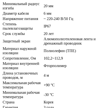
Минимальный радиус
20 мм
изгиба
Диаметр кабеля
6 мм
Напряжение питания
~ 220-240 В/50 Гц
Степень
IP67
пылевлагозащиты
Срок службы
20 лет
Алюмополиэтиленовая лента и
Защитный экран
дренажный проводник
Материал наружной
Полиолефин (ТПЕ)
изоляции
Сопротивление, Ом
102,2~112,9
Материал внутренней
Фторполимер
изоляции
Длина установочных
4 м
проводов, м
Максимальная рабочая
+90 °С
температура
Минимальная рабочая
-30 °С
температура
Страна
Корея
Гарантия
3 года