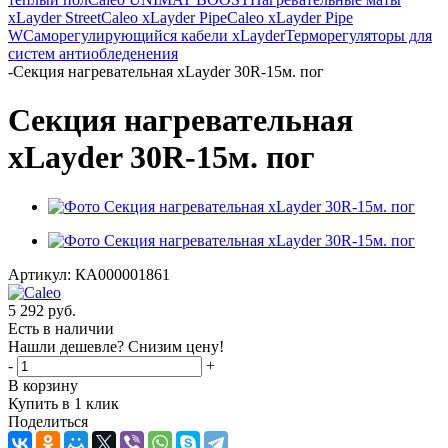
xLayder Street
Caleo xLayder Pipe
Caleo xLayder Pipe
W
Саморегулирующийся кабели xLayder
Терморегуляторы для
систем антиобледенения
-
Секция нагревательная xLayder 30R-15м. пог
Секция нагревательная
xLayder 30R-15м. пог
Артикул:
КА000001861
5 292
руб.
Есть в наличии
Нашли дешевле? Снизим цену!
-
+
В корзину
Купить в 1 клик
Поделиться