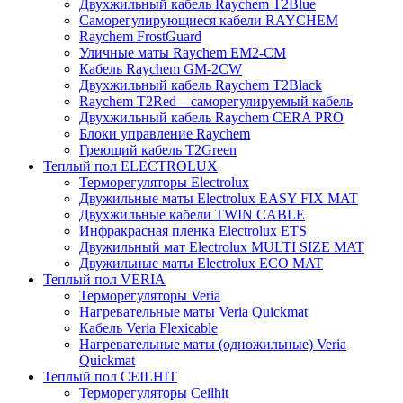
Двухжильный кабель Raychem T2Blue
Саморегулирующиеся кабели RAYCHEM
Raychem FrostGuard
Уличные маты Raychem EM2-CM
Кабель Raychem GM-2CW
Двухжильный кабель Raychem T2Black
Raychem T2Red – саморегулируемый кабель
Двухжильный кабель Raychem CERA PRO
Блоки управление Raychem
Греющий кабель T2Green
Теплый пол ELECTROLUX
Терморегуляторы Electrolux
Двужильные маты Electrolux EASY FIX MAT
Двухжильные кабели TWIN CABLE
Инфракрасная пленка Electrolux ETS
Двужильный мат Electrolux MULTI SIZE MAT
Двужильные маты Electrolux ECO MAT
Теплый пол VERIA
Терморегуляторы Veria
Нагревательные маты Veria Quickmat
Кабель Veria Flexicable
Нагревательные маты (одножильные) Veria
Quickmat
Теплый пол CEILHIT
Терморегуляторы Ceilhit