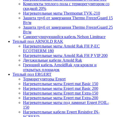
Комплекты теплого пола с терморегулятором со
скидкой 20%
Нагревательные маты Thermomat TVK-210
Защита труб от замерзания Thermo FreezeGuard 15
Вт/м
Защита труб от замерзания Thermo FreezeGuard 25
Вт/м
Саморегулирующийся кабель Nelson Limitrace
Теплый пол ARNOLD RAK
Нагревательные маты Arnold Rak FH P-EC
ECOTHERM 180
Нагревательные маты Arnold Rak FH P VIP 200
Двухжильные кабели Arnold Rak
Греющий кабель ArnoldRak для кровли и
открытых площадок
Теплый пол ERGERT
Терморегуляторы Ergert
Нагревательные маты Ergert mat Basic 150
Нагревательные маты Ergert mat Basic 200
Нагревательные маты Ergert mat Extra-150
Нагревательные маты Ergert mat Extra-200
Нагревательные маты под ламинат Ergert FOIL-
150
Нагревательные кабели Ergert Resistive IN-
SCREED