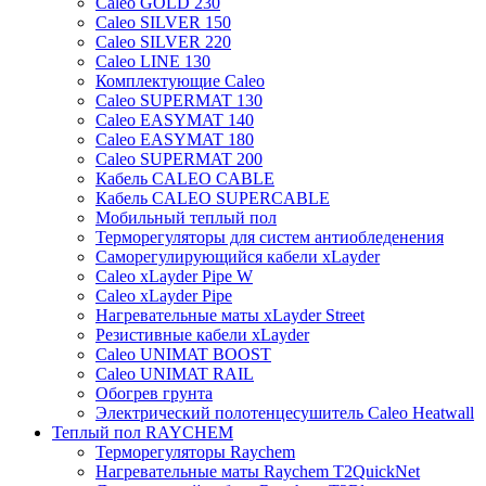
Caleo GOLD 230
Caleo SILVER 150
Caleo SILVER 220
Caleo LINE 130
Комплектующие Caleo
Caleo SUPERMAT 130
Caleo EASYMAT 140
Caleo EASYMAT 180
Caleo SUPERMAT 200
Кабель CALEO CABLE
Кабель CALEO SUPERCABLE
Мобильный теплый пол
Терморегуляторы для систем антиобледенения
Саморегулирующийся кабели xLayder
Caleo xLayder Pipe W
Caleo xLayder Pipe
Нагревательные маты xLayder Street
Резистивные кабели xLayder
Caleo UNIMAT BOOST
Caleo UNIMAT RAIL
Обогрев грунта
Электрический полотенцесушитель Caleo Heatwall
Теплый пол RAYCHEM
Терморегуляторы Raychem
Нагревательные маты Raychem T2QuickNet