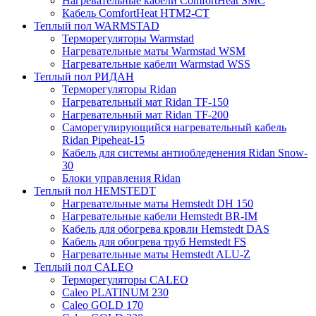
Нагревательные кабели ComfortHeat SMC
Кабель ComfortHeat HTM2-CT
Теплый пол WARMSTAD
Терморегуляторы Warmstad
Нагревательные маты Warmstad WSM
Нагревательные кабели Warmstad WSS
Теплый пол РИДАН
Терморегуляторы Ridan
Нагревательный мат Ridan TF-150
Нагревательный мат Ridan TF-200
Саморегулирующийся нагревательный кабель
Ridan Pipeheat-15
Кабель для системы антиобледенения Ridan Snow-
30
Блоки управления Ridan
Теплый пол HEMSTEDT
Нагревательные маты Hemstedt DH 150
Нагревательные кабели Hemstedt BR-IM
Кабель для обогрева кровли Hemstedt DAS
Кабель для обогрева труб Hemstedt FS
Нагревательные маты Hemstedt ALU-Z
Теплый пол CALEO
Терморегуляторы CALEO
Caleo PLATINUM 230
Caleo GOLD 170