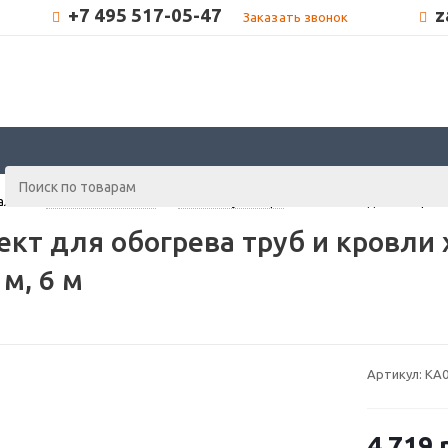
+7 495 517-05-47
z
Заказать звонок
алог
-
Теплый пол CALEO
-
Caleo xLayder Pipe
-
Комплект для обогрева т
кт для обогрева труб и кровли x
 м, 6 м
Артикул:
КА0
4 719
р