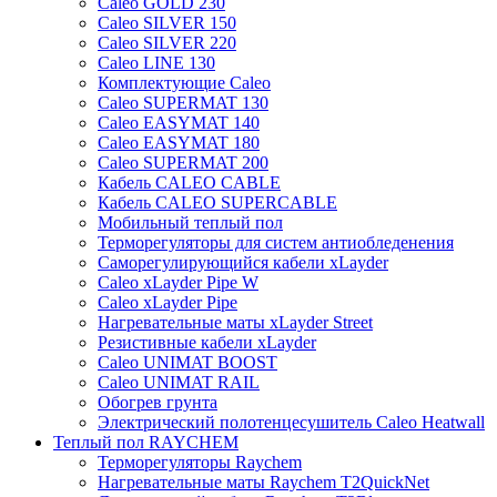
Caleo GOLD 230
Caleo SILVER 150
Caleo SILVER 220
Caleo LINE 130
Комплектующие Caleo
Caleo SUPERMAT 130
Caleo EASYMAT 140
Caleo EASYMAT 180
Caleo SUPERMAT 200
Кабель CALEO CABLE
Кабель CALEO SUPERCABLE
Мобильный теплый пол
Терморегуляторы для систем антиобледенения
Саморегулирующийся кабели xLayder
Caleo xLayder Pipe W
Caleo xLayder Pipe
Нагревательные маты xLayder Street
Резистивные кабели xLayder
Caleo UNIMAT BOOST
Caleo UNIMAT RAIL
Обогрев грунта
Электрический полотенцесушитель Caleo Heatwall
Теплый пол RAYCHEM
Терморегуляторы Raychem
Нагревательные маты Raychem T2QuickNet