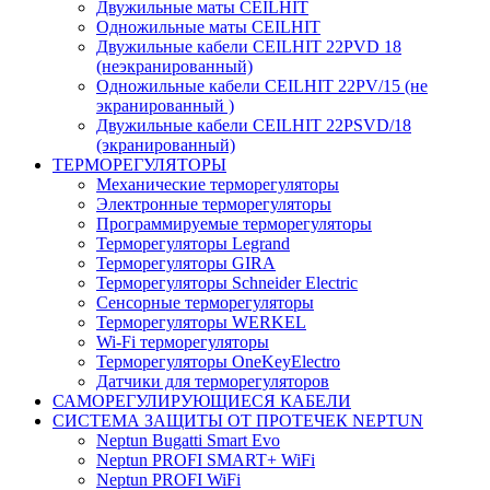
Двужильные маты CEILHIT
Одножильные маты CEILHIT
Двужильные кабели CEILHIT 22PVD 18
(неэкранированный)
Одножильные кабели CEILHIT 22PV/15 (не
экранированный )
Двужильные кабели CEILHIT 22PSVD/18
(экранированный)
ТЕРМОРЕГУЛЯТОРЫ
Механические терморегуляторы
Электронные терморегуляторы
Программируемые терморегуляторы
Терморегуляторы Legrand
Терморегуляторы GIRA
Терморегуляторы Schneider Electric
Сенсорные терморегуляторы
Терморегуляторы WERKEL
Wi-Fi терморегуляторы
Терморегуляторы OneKeyElectro
Датчики для терморегуляторов
САМОРЕГУЛИРУЮЩИЕСЯ КАБЕЛИ
СИСТЕМА ЗАЩИТЫ ОТ ПРОТЕЧЕК NEPTUN
Neptun Bugatti Smart Evo
Neptun PROFI SMART+ WiFi
Neptun PROFI WiFi