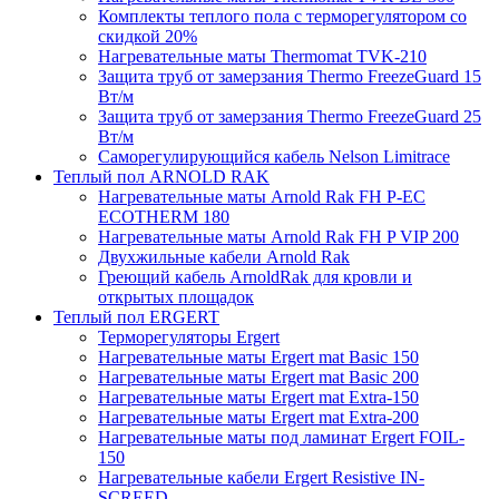
Комплекты теплого пола с терморегулятором со
скидкой 20%
Нагревательные маты Thermomat TVK-210
Защита труб от замерзания Thermo FreezeGuard 15
Вт/м
Защита труб от замерзания Thermo FreezeGuard 25
Вт/м
Саморегулирующийся кабель Nelson Limitrace
Теплый пол ARNOLD RAK
Нагревательные маты Arnold Rak FH P-EC
ECOTHERM 180
Нагревательные маты Arnold Rak FH P VIP 200
Двухжильные кабели Arnold Rak
Греющий кабель ArnoldRak для кровли и
открытых площадок
Теплый пол ERGERT
Терморегуляторы Ergert
Нагревательные маты Ergert mat Basic 150
Нагревательные маты Ergert mat Basic 200
Нагревательные маты Ergert mat Extra-150
Нагревательные маты Ergert mat Extra-200
Нагревательные маты под ламинат Ergert FOIL-
150
Нагревательные кабели Ergert Resistive IN-
SCREED