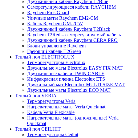
Двухжильный кабель Raychem T2Blue
Саморегулирующиеся кабели RAYCHEM
Raychem FrostGuard
Уличные маты Raychem EM2-CM
Кабель Raychem GM-2CW
Двухжильный кабель Raychem T2Black
Raychem T2Red – саморегулируемый кабель
Двухжильный кабель Raychem CERA PRO
Блоки управление Raychem
Греющий кабель T2Green
Теплый пол ELECTROLUX
Терморегуляторы Electrolux
Двужильные маты Electrolux EASY FIX MAT
Двухжильные кабели TWIN CABLE
Инфракрасная пленка Electrolux ETS
Двужильный мат Electrolux MULTI SIZE MAT
Двужильные маты Electrolux ECO MAT
Теплый пол VERIA
Терморегуляторы Veria
Нагревательные маты Veria Quickmat
Кабель Veria Flexicable
Нагревательные маты (одножильные) Veria
Quickmat
Теплый пол CEILHIT
Терморегуляторы Ceilhit