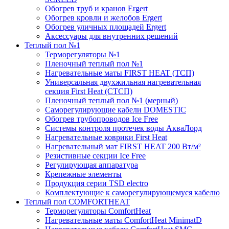
Обогрев труб и кранов Ergert
Обогрев кровли и желобов Ergert
Обогрев уличных площадей Ergert
Аксессуары для внутренних решений
Теплый пол №1
Терморегуляторы №1
Пленочный теплый пол №1
Нагревательные маты FIRST HEAT (ТСП)
Универсальная двухжильная нагревательная
секция First Heat (СТСП)
Пленочный теплый пол №1 (мерный)
Саморегулирующие кабели DOMESTIC
Обогрев трубопроводов Ice Free
Системы контроля протечек воды АкваЛорд
Нагревательные коврики First Heat
Нагревательный мат FIRST HEAT 200 Вт/м²
Резистивные секции Ice Free
Регулирующая аппаратура
Крепежные элементы
Продукция серии TSD electro
Комплектующие к саморегулирующемуся кабелю
Теплый пол COMFORTHEAT
Терморегуляторы ComfortHeat
Нагревательные маты ComfortHeat MinimatD