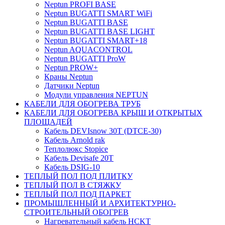
Neptun PROFI BASE
Neptun BUGATTI SMART WiFi
Neptun BUGATTI BASE
Neptun BUGATTI BASE LIGHT
Neptun BUGATTI SMART+18
Neptun AQUACONTROL
Neptun BUGATTI ProW
Neptun PROW+
Краны Neptun
Датчики Neptun
Модули управления NEPTUN
КАБЕЛИ ДЛЯ ОБОГРЕВА ТРУБ
КАБЕЛИ ДЛЯ ОБОГРЕВА КРЫШ И ОТКРЫТЫХ
ПЛОЩАДЕЙ
Кабель DEVIsnow 30Т (DTCE-30)
Кабель Arnold rak
Теплолюкс Stopice
Кабель Devisafe 20T
Кабель DSIG-10
ТЕПЛЫЙ ПОЛ ПОД ПЛИТКУ
ТЕПЛЫЙ ПОЛ В СТЯЖКУ
ТЕПЛЫЙ ПОЛ ПОД ПАРКЕТ
ПРОМЫШЛЕННЫЙ И АРХИТЕКТУРНО-
СТРОИТЕЛЬНЫЙ ОБОГРЕВ
Нагревательный кабель НCKТ