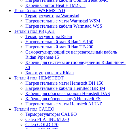
Нагревательные кабели ComfortHeat SMC
Кабель ComfortHeat HTM2-CT
Теплый пол WARMSTAD
Терморегуляторы Warmstad
Нагревательные маты Warmstad WSM
Нагревательные кабели Warmstad WSS
Теплый пол РИДАН
Терморегуляторы Ridan
Нагревательный мат Ridan TF-150
Нагревательный мат Ridan TF-200
Саморегулирующийся нагревательный кабель
Ridan Pipeheat-15
Кабель для системы антиобледенения Ridan Snow-
30
Блоки управления Ridan
Теплый пол HEMSTEDT
Нагревательные маты Hemstedt DH 150
Нагревательные кабели Hemstedt BR-IM
Кабель для обогрева кровли Hemstedt DAS
Кабель для обогрева труб Hemstedt FS
Нагревательные маты Hemstedt ALU-Z
Теплый пол CALEO
Терморегуляторы CALEO
Caleo PLATINUM 230
Caleo GOLD 170