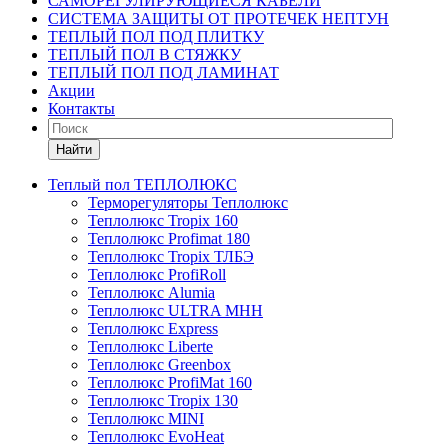
САМОРЕГУЛИРУЮЩИЕСЯ КАБЕЛИ
СИСТЕМА ЗАЩИТЫ ОТ ПРОТЕЧЕК НЕПТУН
ТЕПЛЫЙ ПОЛ ПОД ПЛИТКУ
ТЕПЛЫЙ ПОЛ В СТЯЖКУ
ТЕПЛЫЙ ПОЛ ПОД ЛАМИНАТ
Акции
Контакты
Найти
Теплый пол ТЕПЛОЛЮКС
Терморегуляторы Теплолюкс
Теплолюкс Tropix 160
Теплолюкс Profimat 180
Теплолюкс Tropix ТЛБЭ
Теплолюкс ProfiRoll
Теплолюкс Alumia
Теплолюкс ULTRA МНН
Теплолюкс Express
Теплолюкс Liberte
Теплолюкс Greenbox
Теплолюкс ProfiMat 160
Теплолюкс Tropix 130
Теплолюкс MINI
Теплолюкс EvoHeat