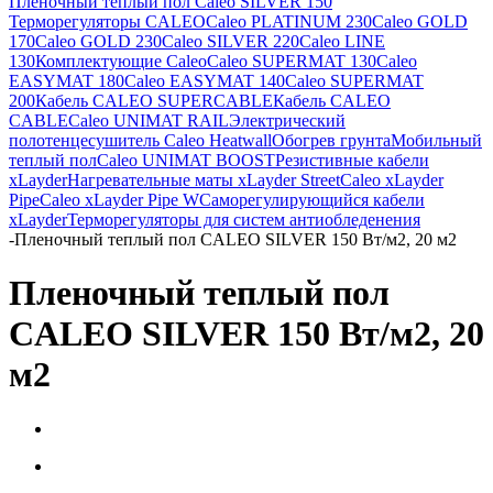
Пленочный теплый пол Caleo SILVER 150
Терморегуляторы CALEO
Caleo PLATINUM 230
Caleo GOLD
170
Caleo GOLD 230
Caleo SILVER 220
Caleo LINE
130
Комплектующие Caleo
Caleo SUPERMAT 130
Caleo
EASYMAT 180
Caleo EASYMAT 140
Caleo SUPERMAT
200
Кабель CALEO SUPERCABLE
Кабель CALEO
CABLE
Caleo UNIMAT RAIL
Электрический
полотенцесушитель Caleo Heatwall
Обогрев грунта
Мобильный
теплый пол
Caleo UNIMAT BOOST
Резистивные кабели
xLayder
Нагревательные маты xLayder Street
Caleo xLayder
Pipe
Caleo xLayder Pipe W
Саморегулирующийся кабели
xLayder
Терморегуляторы для систем антиобледенения
-
Пленочный теплый пол CALEO SILVER 150 Вт/м2, 20 м2
Пленочный теплый пол
CALEO SILVER 150 Вт/м2, 20
м2