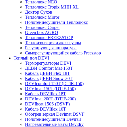
Теплолюкс NEO
Теплолюкс Tropix МНН XL
Доктор Сухов
Теплолюкс Mirror
Полотенцесушители Теплолюкс
Теплолюкс Carpet
Green box AGRO
Теплолюкс FREEZSTOP
Теплоизоляция и аксессуары
Регулирующая аппаратура
Cаморегулирующийся кабель Freezstop
Теплый пол DEVI
Терморегуляторы DEVI
ДЕВИ Comfort Mat-150T
Кабель ДЕВИ Flex-18T
Кабель ДЕВИ Snow-30T
DEVIcomfort 150T (DTIR-150)
DEVImat 150T (DTIF-150)
Кабель DEVIflex 18T
DEVImat 200T (DTIF-200)
DEVIheat 150S (DSVF)
Кабель DEVIflex 10T
Обогрев зеркал Devimat DSVF
Полотенцесушители Devirail
Нагревательные маты Devidry