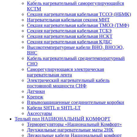
Кабель нагревательный саморегулирующийся
КСТМ
Секция нагревательная кабельная ТСОЭ (НБМК)
Нагревательная кабельная секция МНТ
Секция нагревательная кабельная ТМОЭ (ТМФ)
Секция нагревательная кабельная ТСБЭ
Секция нагревательная кабельная НСКТ
Секция нагревательная кабельная КДБС
Высокотемпературные кабели ВНО, ВНОЭО,
ВНС
Кабель нагревательный среднетемпературный
СНО
Саморегулирующаяся электрическая
нагревательная лента
Электрический нагревательный кабель
постоянной мощности СНФ
Датчики
Крепеж
Взрывозащищенные соединительные коробки
Кабели SHTL и SHTL-LT
Аксессуары
Теплый пол НАЦИОНАЛЬНЫЙ КОМФОРТ
Терморегуляторы «Национальный Комфорт»
Двухжильные нагревательные маты 2НК
Двужильные кабели Национальный комфорт