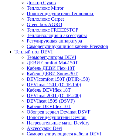
Доктор Сухов
Теплолюкс Mirror
Полотенцесушители Теплолюкс
Теплолюкс Carpet
Green box AGRO
Теплолюкс FREEZSTOP
Теплоизоляция и аксессуары
Регулирующая аппаратура
Cаморегулирующийся кабель Freezstop
Теплый пол DEVI
Терморегуляторы DEVI
ДЕВИ Comfort Mat-150T
Кабель ДЕВИ Flex-18T
Кабель ДЕВИ Snow-30T
DEVIcomfort 150T (DTIR-150)
DEVImat 150T (DTIF-150)
Кабель DEVIflex 18T
DEVImat 200T (DTIF-200)
DEVIheat 150S (DSVF)
Кабель DEVIflex 10T
Обогрев зеркал Devimat DSVF
Полотенцесушители Devirail
Нагревательные маты Devidry
Аксессуары Devi
Саморегулирующиеся кабели DEVI