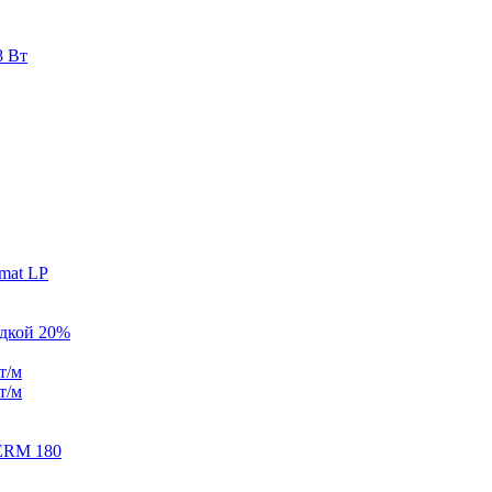
8 Вт
mat LP
идкой 20%
т/м
т/м
ERM 180