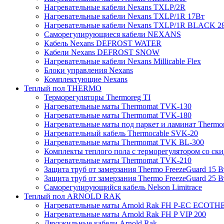
Нагревательные кабели Nexans TXLP/2R
Нагревательные кабели Nexans TXLP/1R 17Вт
Нагревательные кабели Nexans TXLP/1R BLACK 2
Саморегулирующиеся кабели NEXANS
Кабель Nexans DEFROST WATER
Кабели Nexans DEFROST SNOW
Нагревательные кабели Nexans Millicable Flex
Блоки управления Nexans
Комплектующие Nexans
Теплый пол THERMO
Терморегуляторы Thermoreg TI
Нагревательные маты Thermomat TVK-130
Нагревательные маты Thermomat TVK-180
Нагревательные маты под паркет и ламинат Thermo
Нагревательный кабель Thermocable SVK-20
Нагревательные маты Thermomat TVK BL-300
Комплекты теплого пола с терморегулятором со ск
Нагревательные маты Thermomat TVK-210
Защита труб от замерзания Thermo FreezeGuard 15 В
Защита труб от замерзания Thermo FreezeGuard 25 В
Саморегулирующийся кабель Nelson Limitrace
Теплый пол ARNOLD RAK
Нагревательные маты Arnold Rak FH P-EC ECOTH
Нагревательные маты Arnold Rak FH P VIP 200
Двухжильные кабели Arnold Rak