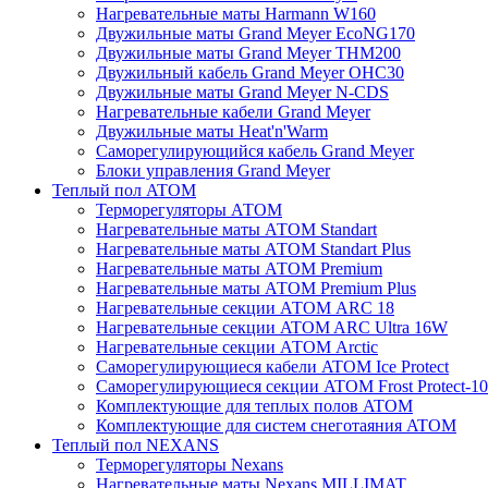
Нагревательные маты Harmann W160
Двужильные маты Grand Meyer EcoNG170
Двужильные маты Grand Meyer THM200
Двужильный кабель Grand Meyer OHC30
Двужильные маты Grand Meyer N-CDS
Нагревательные кабели Grand Meyer
Двужильные маты Heat'n'Warm
Саморегулирующийся кабель Grand Meyer
Блоки управления Grand Meyer
Теплый пол ATOM
Терморегуляторы АТОМ
Нагревательные маты АТОМ Standart
Нагревательные маты АТОМ Standart Plus
Нагревательные маты АТОМ Premium
Нагревательные маты АТОМ Premium Plus
Нагревательные секции АТОМ ARC 18
Нагревательные секции ATOM ARC Ultra 16W
Нагревательные секции АТОМ Arctic
Саморегулирующиеся кабели ATOM Ice Protect
Саморегулирующиеся секции ATOM Frost Protect-10
Комплектующие для теплых полов ATOM
Комплектующие для систем снеготаяния ATOM
Теплый пол NEXANS
Терморегуляторы Nexans
Нагревательные маты Nexans MILLIMAT