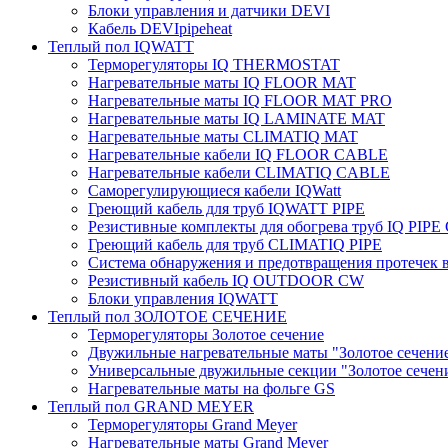
Блоки управления и датчики DEVI
Кабель DEVIpipeheat
Теплый пол IQWATT
Терморегуляторы IQ THERMOSTAT
Нагревательные маты IQ FLOOR MAT
Нагревательные маты IQ FLOOR MAT PRO
Нагревательные маты IQ LAMINATE MAT
Нагревательные маты CLIMATIQ MAT
Нагревательные кабели IQ FLOOR CABLE
Нагревательные кабели CLIMATIQ CABLE
Саморегулирующиеся кабели IQWatt
Греющий кабель для труб IQWATT PIPE
Резистивные комплекты для обогрева труб IQ PIP
Греющий кабель для труб CLIMATIQ PIPE
Система обнаружения и предотвращения протечек
Резистивный кабель IQ OUTDOOR CW
Блоки управления IQWATT
Теплый пол ЗОЛОТОЕ СЕЧЕНИЕ
Терморегуляторы Золотое сечение
Двужильные нагревательные маты "Золотое сечени
Универсальные двужильные секции "Золотое сечен
Нагревательные маты на фольге GS
Теплый пол GRAND MEYER
Терморегуляторы Grand Meyer
Нагревательные маты Grand Meyer