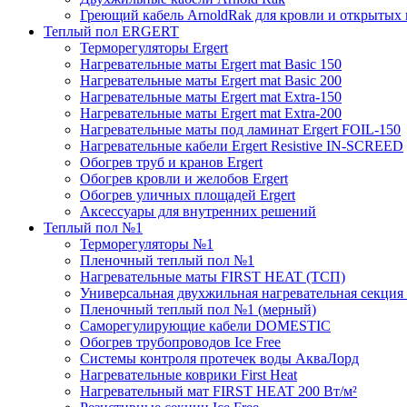
Греющий кабель ArnoldRak для кровли и открытых
Теплый пол ERGERT
Терморегуляторы Ergert
Нагревательные маты Ergert mat Basic 150
Нагревательные маты Ergert mat Basic 200
Нагревательные маты Ergert mat Extra-150
Нагревательные маты Ergert mat Extra-200
Нагревательные маты под ламинат Ergert FOIL-150
Нагревательные кабели Ergert Resistive IN-SCREED
Обогрев труб и кранов Ergert
Обогрев кровли и желобов Ergert
Обогрев уличных площадей Ergert
Аксессуары для внутренних решений
Теплый пол №1
Терморегуляторы №1
Пленочный теплый пол №1
Нагревательные маты FIRST HEAT (ТСП)
Универсальная двухжильная нагревательная секция 
Пленочный теплый пол №1 (мерный)
Саморегулирующие кабели DOMESTIC
Обогрев трубопроводов Ice Free
Системы контроля протечек воды АкваЛорд
Нагревательные коврики First Heat
Нагревательный мат FIRST HEAT 200 Вт/м²