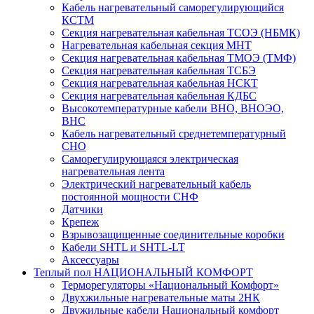
Кабель нагревательный саморегулирующийся
КСТМ
Секция нагревательная кабельная ТСОЭ (НБМК)
Нагревательная кабельная секция МНТ
Секция нагревательная кабельная ТМОЭ (ТМФ)
Секция нагревательная кабельная ТСБЭ
Секция нагревательная кабельная НСКТ
Секция нагревательная кабельная КДБС
Высокотемпературные кабели ВНО, ВНОЭО,
ВНС
Кабель нагревательный среднетемпературный
СНО
Саморегулирующаяся электрическая
нагревательная лента
Электрический нагревательный кабель
постоянной мощности СНФ
Датчики
Крепеж
Взрывозащищенные соединительные коробки
Кабели SHTL и SHTL-LT
Аксессуары
Теплый пол НАЦИОНАЛЬНЫЙ КОМФОРТ
Терморегуляторы «Национальный Комфорт»
Двухжильные нагревательные маты 2НК
Двужильные кабели Национальный комфорт