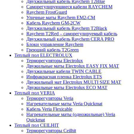
Двухжильный кабель Raychem T2Blue
Саморегулирующиеся кабели RAYCHEM
Raychem FrostGuard
Уличные маты Raychem EM2-CM
Кабель Raychem GM-2CW
Двухжильный кабель Raychem T2Black
Raychem T2Red – саморегулируемый кабель
Двухжильный кабель Raychem CERA PRO
Блоки управление Raychem
Греющий кабель T2Green
Теплый пол ELECTROLUX
Терморегуляторы Electrolux
Двужильные маты Electrolux EASY FIX MAT
Двухжильные кабели TWIN CABLE
Инфракрасная пленка Electrolux ETS
Двужильный мат Electrolux MULTI SIZE MAT
Двужильные маты Electrolux ECO MAT
Теплый пол VERIA
Терморегуляторы Veria
Нагревательные маты Veria Quickmat
Кабель Veria Flexicable
Нагревательные маты (одножильные) Veria
Quickmat
Теплый пол CEILHIT
Терморегуляторы Ceilhit