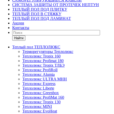
САМОРЕГУЛИРУЮЩИЕСЯ КАБЕЛИ
СИСТЕМА ЗАЩИТЫ ОТ ПРОТЕЧЕК НЕПТУН
ТЕПЛЫЙ ПОЛ ПОД ПЛИТКУ
ТЕПЛЫЙ ПОЛ В СТЯЖКУ
ТЕПЛЫЙ ПОЛ ПОД ЛАМИНАТ
Акции
Контакты
Найти
Теплый пол ТЕПЛОЛЮКС
Терморегуляторы Теплолюкс
Теплолюкс Tropix 160
Теплолюкс Profimat 180
Теплолюкс Tropix ТЛБЭ
Теплолюкс ProfiRoll
Теплолюкс Alumia
Теплолюкс ULTRA МНН
Теплолюкс Express
Теплолюкс Liberte
Теплолюкс Greenbox
Теплолюкс ProfiMat 160
Теплолюкс Tropix 130
Теплолюкс MINI
Теплолюкс EvoHeat