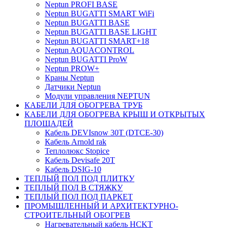
Neptun PROFI BASE
Neptun BUGATTI SMART WiFi
Neptun BUGATTI BASE
Neptun BUGATTI BASE LIGHT
Neptun BUGATTI SMART+18
Neptun AQUACONTROL
Neptun BUGATTI ProW
Neptun PROW+
Краны Neptun
Датчики Neptun
Модули управления NEPTUN
КАБЕЛИ ДЛЯ ОБОГРЕВА ТРУБ
КАБЕЛИ ДЛЯ ОБОГРЕВА КРЫШ И ОТКРЫТЫХ
ПЛОЩАДЕЙ
Кабель DEVIsnow 30Т (DTCE-30)
Кабель Arnold rak
Теплолюкс Stopice
Кабель Devisafe 20T
Кабель DSIG-10
ТЕПЛЫЙ ПОЛ ПОД ПЛИТКУ
ТЕПЛЫЙ ПОЛ В СТЯЖКУ
ТЕПЛЫЙ ПОЛ ПОД ПАРКЕТ
ПРОМЫШЛЕННЫЙ И АРХИТЕКТУРНО-
СТРОИТЕЛЬНЫЙ ОБОГРЕВ
Нагревательный кабель НCKТ