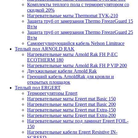
Комплекты теплого пола с терморегулятором со
скидкой 20%
Нагревательные маты Thermomat TVK-210
Защита труб от замерзания Thermo FreezeGuard 15
Вт/м
Защита труб от замерзания Thermo FreezeGuard 25
Вт/м
Саморегулирующийся кабель Nelson Limitrace
Теплый пол ARNOLD RAK
Нагревательные маты Arnold Rak FH P-EC
ECOTHERM 180
Нагревательные маты Arnold Rak FH P VIP 200
Двухжильные кабели Arnold Rak
Греющий кабель ArnoldRak для кровли и
открытых площадок
Теплый пол ERGERT
Терморегуляторы Ergert
Нагревательные маты Ergert mat Basic 150
Нагревательные маты Ergert mat Basic 200
Нагревательные маты Ergert mat Extra-150
Нагревательные маты Ergert mat Extra-200
Нагревательные маты под ламинат Ergert FOIL-
150
Нагревательные кабели Ergert Resistive IN-
SCREED