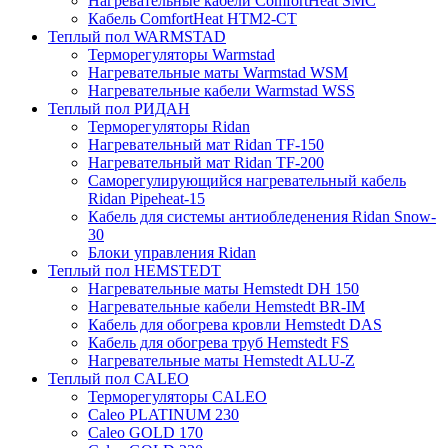
Нагревательные кабели ComfortHeat SMC
Кабель ComfortHeat HTM2-CT
Теплый пол WARMSTAD
Терморегуляторы Warmstad
Нагревательные маты Warmstad WSM
Нагревательные кабели Warmstad WSS
Теплый пол РИДАН
Терморегуляторы Ridan
Нагревательный мат Ridan TF-150
Нагревательный мат Ridan TF-200
Саморегулирующийся нагревательный кабель
Ridan Pipeheat-15
Кабель для системы антиобледенения Ridan Snow-
30
Блоки управления Ridan
Теплый пол HEMSTEDT
Нагревательные маты Hemstedt DH 150
Нагревательные кабели Hemstedt BR-IM
Кабель для обогрева кровли Hemstedt DAS
Кабель для обогрева труб Hemstedt FS
Нагревательные маты Hemstedt ALU-Z
Теплый пол CALEO
Терморегуляторы CALEO
Caleo PLATINUM 230
Caleo GOLD 170