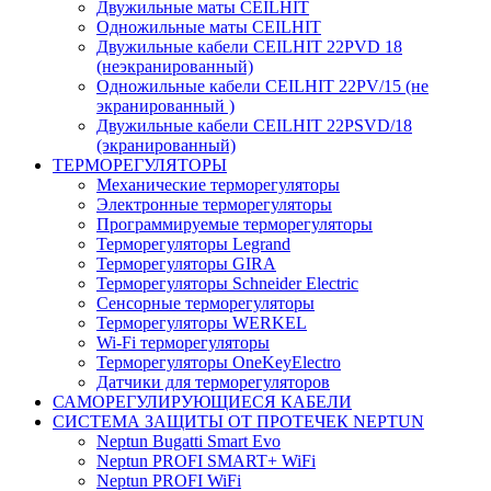
Двужильные маты CEILHIT
Одножильные маты CEILHIT
Двужильные кабели CEILHIT 22PVD 18
(неэкранированный)
Одножильные кабели CEILHIT 22PV/15 (не
экранированный )
Двужильные кабели CEILHIT 22PSVD/18
(экранированный)
ТЕРМОРЕГУЛЯТОРЫ
Механические терморегуляторы
Электронные терморегуляторы
Программируемые терморегуляторы
Терморегуляторы Legrand
Терморегуляторы GIRA
Терморегуляторы Schneider Electric
Сенсорные терморегуляторы
Терморегуляторы WERKEL
Wi-Fi терморегуляторы
Терморегуляторы OneKeyElectro
Датчики для терморегуляторов
САМОРЕГУЛИРУЮЩИЕСЯ КАБЕЛИ
СИСТЕМА ЗАЩИТЫ ОТ ПРОТЕЧЕК NEPTUN
Neptun Bugatti Smart Evo
Neptun PROFI SMART+ WiFi
Neptun PROFI WiFi