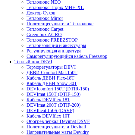
Теплолюкс NEO
Теплолюкс Tropix МНН XL
Доктор Сухов
Теплолюкс Mirror
Полотенцесушители Теплолюкс
Теплолюкс Carpet
Green box AGRO
Теплолюкс FREEZSTOP
Теплоизоляция и аксессуары
Регулирующая аппаратура
Cаморегулирующийся кабель Freezstop
Теплый пол DEVI
Терморегуляторы DEVI
ДЕВИ Comfort Mat-150T
Кабель ДЕВИ Flex-18T
Кабель ДЕВИ Snow-30T
DEVIcomfort 150T (DTIR-150)
DEVImat 150T (DTIF-150)
Кабель DEVIflex 18T
DEVImat 200T (DTIF-200)
DEVIheat 150S (DSVF)
Кабель DEVIflex 10T
Обогрев зеркал Devimat DSVF
Полотенцесушители Devirail
Нагревательные маты Devidry