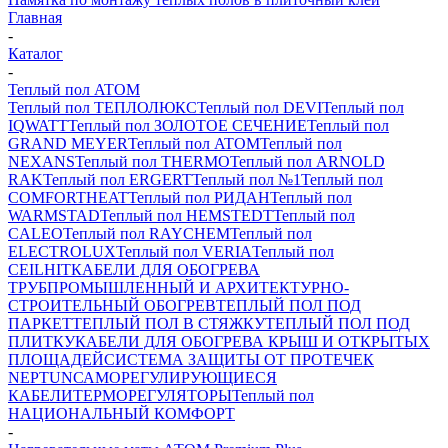
Главная
-
Каталог
-
Теплый пол ATOM
Теплый пол ТЕПЛОЛЮКС
Теплый пол DEVI
Теплый пол
IQWATT
Теплый пол ЗОЛОТОЕ СЕЧЕНИЕ
Теплый пол
GRAND MEYER
Теплый пол ATOM
Теплый пол
NEXANS
Теплый пол THERMO
Теплый пол ARNOLD
RAK
Теплый пол ERGERT
Теплый пол №1
Теплый пол
COMFORTHEAT
Теплый пол РИДАН
Теплый пол
WARMSTAD
Теплый пол HEMSTEDT
Теплый пол
CALEO
Теплый пол RAYCHEM
Теплый пол
ELECTROLUX
Теплый пол VERIA
Теплый пол
CEILHIT
КАБЕЛИ ДЛЯ ОБОГРЕВА
ТРУБ
ПРОМЫШЛЕННЫЙ И АРХИТЕКТУРНО-
СТРОИТЕЛЬНЫЙ ОБОГРЕВ
ТЕПЛЫЙ ПОЛ ПОД
ПАРКЕТ
ТЕПЛЫЙ ПОЛ В СТЯЖКУ
ТЕПЛЫЙ ПОЛ ПОД
ПЛИТКУ
КАБЕЛИ ДЛЯ ОБОГРЕВА КРЫШ И ОТКРЫТЫХ
ПЛОЩАДЕЙ
СИСТЕМА ЗАЩИТЫ ОТ ПРОТЕЧЕК
NEPTUN
САМОРЕГУЛИРУЮЩИЕСЯ
КАБЕЛИ
ТЕРМОРЕГУЛЯТОРЫ
Теплый пол
НАЦИОНАЛЬНЫЙ КОМФОРТ
-