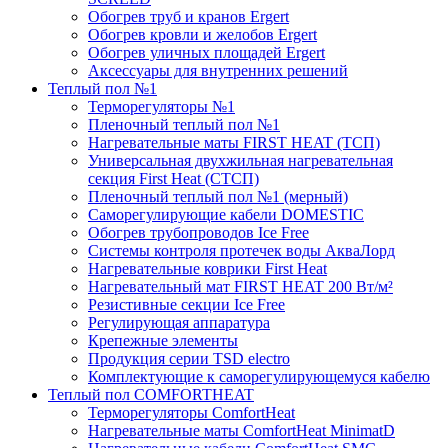
Обогрев труб и кранов Ergert
Обогрев кровли и желобов Ergert
Обогрев уличных площадей Ergert
Аксессуары для внутренних решений
Теплый пол №1
Терморегуляторы №1
Пленочный теплый пол №1
Нагревательные маты FIRST HEAT (ТСП)
Универсальная двухжильная нагревательная
секция First Heat (СТСП)
Пленочный теплый пол №1 (мерный)
Саморегулирующие кабели DOMESTIC
Обогрев трубопроводов Ice Free
Системы контроля протечек воды АкваЛорд
Нагревательные коврики First Heat
Нагревательный мат FIRST HEAT 200 Вт/м²
Резистивные секции Ice Free
Регулирующая аппаратура
Крепежные элементы
Продукция серии TSD electro
Комплектующие к саморегулирующемуся кабелю
Теплый пол COMFORTHEAT
Терморегуляторы ComfortHeat
Нагревательные маты ComfortHeat MinimatD