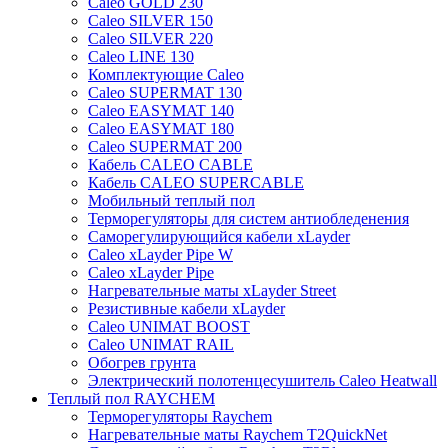
Caleo GOLD 230
Caleo SILVER 150
Caleo SILVER 220
Caleo LINE 130
Комплектующие Caleo
Caleo SUPERMAT 130
Caleo EASYMAT 140
Caleo EASYMAT 180
Caleo SUPERMAT 200
Кабель CALEO CABLE
Кабель CALEO SUPERCABLE
Мобильный теплый пол
Терморегуляторы для систем антиобледенения
Саморегулирующийся кабели xLayder
Caleo xLayder Pipe W
Caleo xLayder Pipe
Нагревательные маты xLayder Street
Резистивные кабели xLayder
Caleo UNIMAT BOOST
Caleo UNIMAT RAIL
Обогрев грунта
Электрический полотенцесушитель Caleo Heatwall
Теплый пол RAYCHEM
Терморегуляторы Raychem
Нагревательные маты Raychem T2QuickNet