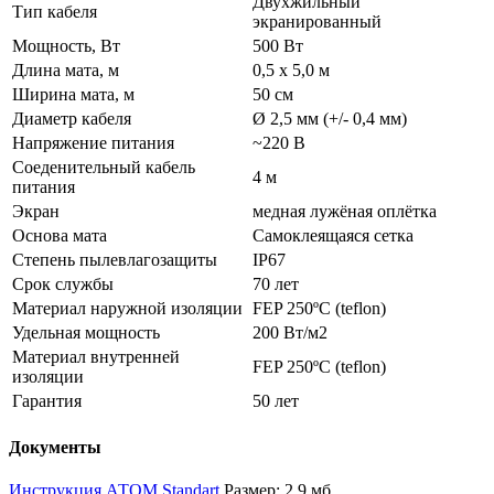
Двухжильный
Тип кабеля
экранированный
Мощность, Вт
500 Вт
Длина мата, м
0,5 х 5,0 м
Ширина мата, м
50 см
Диаметр кабеля
Ø 2,5 мм (+/- 0,4 мм)
Напряжение питания
~220 В
Соеденительный кабель
4 м
питания
Экран
медная лужёная оплётка
Основа мата
Самоклеящаяся сетка
Степень пылевлагозащиты
IP67
Срок службы
70 лет
Материал наружной изоляции
FEP 250ºС (teflon)
Удельная мощность
200 Вт/м2
Материал внутренней
FEP 250ºС (teflon)
изоляции
Гарантия
50 лет
Документы
Инструкция АТОМ Standart
Размер: 2,9 мб