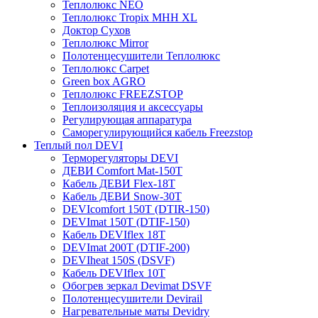
Теплолюкс NEO
Теплолюкс Tropix МНН XL
Доктор Сухов
Теплолюкс Mirror
Полотенцесушители Теплолюкс
Теплолюкс Carpet
Green box AGRO
Теплолюкс FREEZSTOP
Теплоизоляция и аксессуары
Регулирующая аппаратура
Cаморегулирующийся кабель Freezstop
Теплый пол DEVI
Терморегуляторы DEVI
ДЕВИ Comfort Mat-150T
Кабель ДЕВИ Flex-18T
Кабель ДЕВИ Snow-30T
DEVIcomfort 150T (DTIR-150)
DEVImat 150T (DTIF-150)
Кабель DEVIflex 18T
DEVImat 200T (DTIF-200)
DEVIheat 150S (DSVF)
Кабель DEVIflex 10T
Обогрев зеркал Devimat DSVF
Полотенцесушители Devirail
Нагревательные маты Devidry