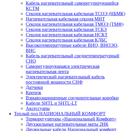
Кабель нагревательный саморегулирующийся
КСТМ
Секция нагревательная кабельная ТСОЭ (НБМК)
Нагревательная кабельная секция МНТ
Секция нагревательная кабельная ТМОЭ (ТМФ)
Секция нагревательная кабельная ТСБЭ
Секция нагревательная кабельная НСКТ
Секция нагревательная кабельная КДБС
Высокотемпературные кабели ВНО, ВНОЭО,
ВНС
Кабель нагревательный среднетемпературный
СНО
Саморегулирующаяся электрическая
нагревательная лента
Электрический нагревательный кабель
постоянной мощности СНФ
Датчики
Крепеж
Взрывозащищенные соединительные коробки
Кабели SHTL и SHTL-LT
Аксессуары
Теплый пол НАЦИОНАЛЬНЫЙ КОМФОРТ
Терморегуляторы «Национальный Комфорт»
Двухжильные нагревательные маты 2НК
Двужильные кабели Национальный комфорт