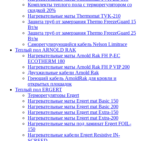
Комплекты теплого пола с терморегулятором со
скидкой 20%
Нагревательные маты Thermomat TVK-210
Защита труб от замерзания Thermo FreezeGuard 15
Вт/м
Защита труб от замерзания Thermo FreezeGuard 25
Вт/м
Саморегулирующийся кабель Nelson Limitrace
Теплый пол ARNOLD RAK
Нагревательные маты Arnold Rak FH P-EC
ECOTHERM 180
Нагревательные маты Arnold Rak FH P VIP 200
Двухжильные кабели Arnold Rak
Греющий кабель ArnoldRak для кровли и
открытых площадок
Теплый пол ERGERT
Терморегуляторы Ergert
Нагревательные маты Ergert mat Basic 150
Нагревательные маты Ergert mat Basic 200
Нагревательные маты Ergert mat Extra-150
Нагревательные маты Ergert mat Extra-200
Нагревательные маты под ламинат Ergert FOIL-
150
Нагревательные кабели Ergert Resistive IN-
SCREED