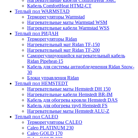
Нагревательные кабели ComfortHeat SMC
Кабель ComfortHeat HTM2-CT
Теплый пол WARMSTAD
Терморегуляторы Warmstad
Нагревательные маты Warmstad WSM
Нагревательные кабели Warmstad WSS
Теплый пол РИДАН
Терморегуляторы Ridan
Нагревательный мат Ridan TF-150
Нагревательный мат Ridan TF-200
Саморегулирующийся нагревательный кабель
Ridan Pipeheat-15
Кабель для системы антиобледенения Ridan Snow-
30
Блоки управления Ridan
Теплый пол HEMSTEDT
Нагревательные маты Hemstedt DH 150
Нагревательные кабели Hemstedt BR-IM
Кабель для обогрева кровли Hemstedt DAS
Кабель для обогрева труб Hemstedt FS
Нагревательные маты Hemstedt ALU-Z
Теплый пол CALEO
Терморегуляторы CALEO
Caleo PLATINUM 230
Caleo GOLD 170