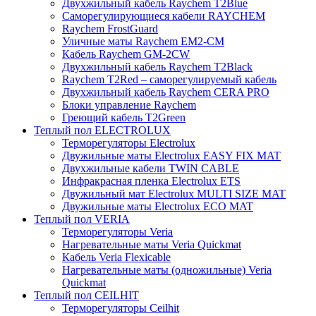
Двухжильный кабель Raychem T2Blue
Саморегулирующиеся кабели RAYCHEM
Raychem FrostGuard
Уличные маты Raychem EM2-CM
Кабель Raychem GM-2CW
Двухжильный кабель Raychem T2Black
Raychem T2Red – саморегулируемый кабель
Двухжильный кабель Raychem CERA PRO
Блоки управление Raychem
Греющий кабель T2Green
Теплый пол ELECTROLUX
Терморегуляторы Electrolux
Двужильные маты Electrolux EASY FIX MAT
Двухжильные кабели TWIN CABLE
Инфракрасная пленка Electrolux ETS
Двужильный мат Electrolux MULTI SIZE MAT
Двужильные маты Electrolux ECO MAT
Теплый пол VERIA
Терморегуляторы Veria
Нагревательные маты Veria Quickmat
Кабель Veria Flexicable
Нагревательные маты (одножильные) Veria
Quickmat
Теплый пол CEILHIT
Терморегуляторы Ceilhit