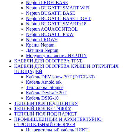
Neptun PROFI BASE
Neptun BUGATTI SMART WiFi
Neptun BUGATTI BASE
Neptun BUGATTI BASE LIGHT
Neptun BUGATTI SMART+18
Neptun AQUACONTROL
Neptun BUGATTI ProW
Neptun PROW+
Краны Neptun
Датчики Neptun
Модули управления NEPTUN
КАБЕЛИ ДЛЯ ОБОГРЕВА ТРУБ
КАБЕЛИ ДЛЯ ОБОГРЕВА КРЫШ И ОТКРЫТЫХ
ПЛОЩАДЕЙ
Кабель DEVIsnow 30Т (DTCE-30)
Кабель Arnold rak
Теплолюкс Stopice
Кабель Devisafe 20T
Кабель DSIG-10
ТЕПЛЫЙ ПОЛ ПОД ПЛИТКУ
ТЕПЛЫЙ ПОЛ В СТЯЖКУ
ТЕПЛЫЙ ПОЛ ПОД ПАРКЕТ
ПРОМЫШЛЕННЫЙ И АРХИТЕКТУРНО-
СТРОИТЕЛЬНЫЙ ОБОГРЕВ
Нагревательный кабель НCKТ