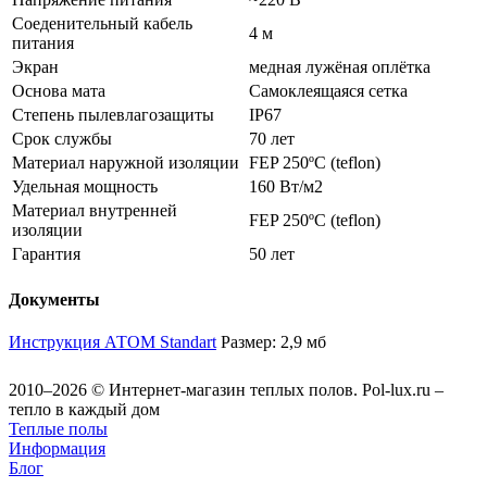
Соеденительный кабель
4 м
питания
Экран
медная лужёная оплётка
Основа мата
Самоклеящаяся сетка
Степень пылевлагозащиты
IP67
Срок службы
70 лет
Материал наружной изоляции
FEP 250ºC (teflon)
Удельная мощность
160 Вт/м2
Материал внутренней
FEP 250ºC (teflon)
изоляции
Гарантия
50 лет
Документы
Инструкция АТОМ Standart
Размер: 2,9 мб
2010–2026 © Интернет-магазин теплых полов. Pol-lux.ru –
тепло в каждый дом
Теплые полы
Информация
Блог