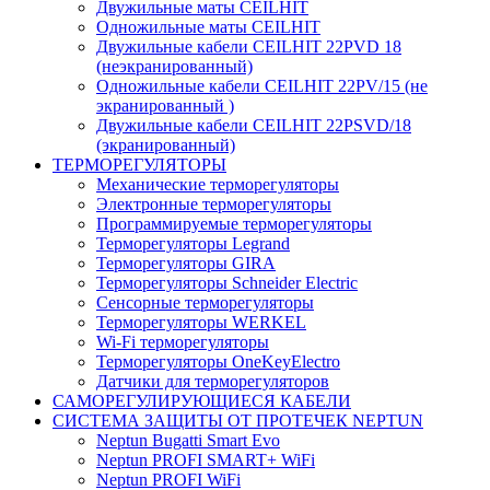
Двужильные маты CEILHIT
Одножильные маты CEILHIT
Двужильные кабели CEILHIT 22PVD 18
(неэкранированный)
Одножильные кабели CEILHIT 22PV/15 (не
экранированный )
Двужильные кабели CEILHIT 22PSVD/18
(экранированный)
ТЕРМОРЕГУЛЯТОРЫ
Механические терморегуляторы
Электронные терморегуляторы
Программируемые терморегуляторы
Терморегуляторы Legrand
Терморегуляторы GIRA
Терморегуляторы Schneider Electric
Сенсорные терморегуляторы
Терморегуляторы WERKEL
Wi-Fi терморегуляторы
Терморегуляторы OneKeyElectro
Датчики для терморегуляторов
САМОРЕГУЛИРУЮЩИЕСЯ КАБЕЛИ
СИСТЕМА ЗАЩИТЫ ОТ ПРОТЕЧЕК NEPTUN
Neptun Bugatti Smart Evo
Neptun PROFI SMART+ WiFi
Neptun PROFI WiFi