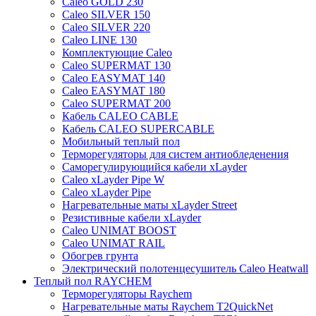
Caleo GOLD 230
Caleo SILVER 150
Caleo SILVER 220
Caleo LINE 130
Комплектующие Caleo
Caleo SUPERMAT 130
Caleo EASYMAT 140
Caleo EASYMAT 180
Caleo SUPERMAT 200
Кабель CALEO CABLE
Кабель CALEO SUPERCABLE
Мобильный теплый пол
Терморегуляторы для систем антиобледенения
Саморегулирующийся кабели xLayder
Caleo xLayder Pipe W
Caleo xLayder Pipe
Нагревательные маты xLayder Street
Резистивные кабели xLayder
Caleo UNIMAT BOOST
Caleo UNIMAT RAIL
Обогрев грунта
Электрический полотенцесушитель Caleo Heatwall
Теплый пол RAYCHEM
Терморегуляторы Raychem
Нагревательные маты Raychem T2QuickNet