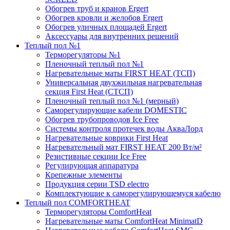
Обогрев труб и кранов Ergert
Обогрев кровли и желобов Ergert
Обогрев уличных площадей Ergert
Аксессуары для внутренних решений
Теплый пол №1
Терморегуляторы №1
Пленочный теплый пол №1
Нагревательные маты FIRST HEAT (ТСП)
Универсальная двухжильная нагревательная
секция First Heat (СТСП)
Пленочный теплый пол №1 (мерный)
Саморегулирующие кабели DOMESTIC
Обогрев трубопроводов Ice Free
Системы контроля протечек воды АкваЛорд
Нагревательные коврики First Heat
Нагревательный мат FIRST HEAT 200 Вт/м²
Резистивные секции Ice Free
Регулирующая аппаратура
Крепежные элементы
Продукция серии TSD electro
Комплектующие к саморегулирующемуся кабелю
Теплый пол COMFORTHEAT
Терморегуляторы ComfortHeat
Нагревательные маты ComfortHeat MinimatD