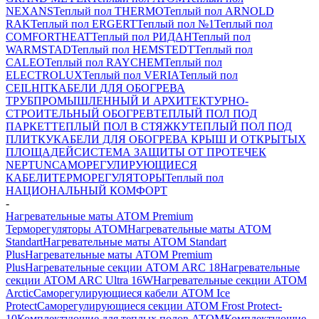
NEXANS
Теплый пол THERMO
Теплый пол ARNOLD
RAK
Теплый пол ERGERT
Теплый пол №1
Теплый пол
COMFORTHEAT
Теплый пол РИДАН
Теплый пол
WARMSTAD
Теплый пол HEMSTEDT
Теплый пол
CALEO
Теплый пол RAYCHEM
Теплый пол
ELECTROLUX
Теплый пол VERIA
Теплый пол
CEILHIT
КАБЕЛИ ДЛЯ ОБОГРЕВА
ТРУБ
ПРОМЫШЛЕННЫЙ И АРХИТЕКТУРНО-
СТРОИТЕЛЬНЫЙ ОБОГРЕВ
ТЕПЛЫЙ ПОЛ ПОД
ПАРКЕТ
ТЕПЛЫЙ ПОЛ В СТЯЖКУ
ТЕПЛЫЙ ПОЛ ПОД
ПЛИТКУ
КАБЕЛИ ДЛЯ ОБОГРЕВА КРЫШ И ОТКРЫТЫХ
ПЛОЩАДЕЙ
СИСТЕМА ЗАЩИТЫ ОТ ПРОТЕЧЕК
NEPTUN
САМОРЕГУЛИРУЮЩИЕСЯ
КАБЕЛИ
ТЕРМОРЕГУЛЯТОРЫ
Теплый пол
НАЦИОНАЛЬНЫЙ КОМФОРТ
-
Нагревательные маты АТОМ Premium
Терморегуляторы АТОМ
Нагревательные маты АТОМ
Standart
Нагревательные маты АТОМ Standart
Plus
Нагревательные маты АТОМ Premium
Plus
Нагревательные секции АТОМ ARC 18
Нагревательные
секции ATOM ARC Ultra 16W
Нагревательные секции АТОМ
Arctic
Саморегулирующиеся кабели ATOM Ice
Protect
Саморегулирующиеся секции ATOM Frost Protect-
10
Комплектующие для теплых полов ATOM
Комплектующие