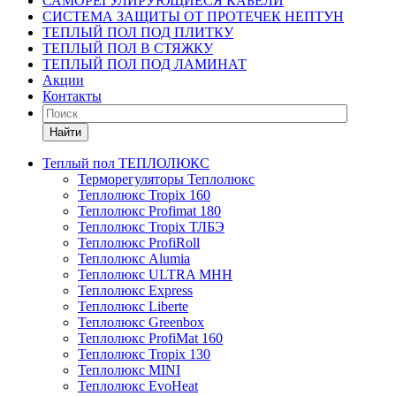
САМОРЕГУЛИРУЮЩИЕСЯ КАБЕЛИ
СИСТЕМА ЗАЩИТЫ ОТ ПРОТЕЧЕК НЕПТУН
ТЕПЛЫЙ ПОЛ ПОД ПЛИТКУ
ТЕПЛЫЙ ПОЛ В СТЯЖКУ
ТЕПЛЫЙ ПОЛ ПОД ЛАМИНАТ
Акции
Контакты
Найти
Теплый пол ТЕПЛОЛЮКС
Терморегуляторы Теплолюкс
Теплолюкс Tropix 160
Теплолюкс Profimat 180
Теплолюкс Tropix ТЛБЭ
Теплолюкс ProfiRoll
Теплолюкс Alumia
Теплолюкс ULTRA МНН
Теплолюкс Express
Теплолюкс Liberte
Теплолюкс Greenbox
Теплолюкс ProfiMat 160
Теплолюкс Tropix 130
Теплолюкс MINI
Теплолюкс EvoHeat