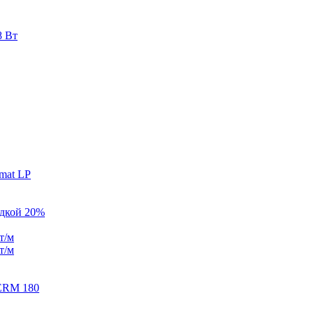
8 Вт
mat LP
идкой 20%
т/м
т/м
ERM 180