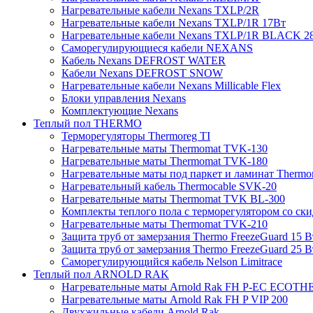
Нагревательные кабели Nexans TXLP/2R
Нагревательные кабели Nexans TXLP/1R 17Вт
Нагревательные кабели Nexans TXLP/1R BLACK 2
Саморегулирующиеся кабели NEXANS
Кабель Nexans DEFROST WATER
Кабели Nexans DEFROST SNOW
Нагревательные кабели Nexans Millicable Flex
Блоки управления Nexans
Комплектующие Nexans
Теплый пол THERMO
Терморегуляторы Thermoreg TI
Нагревательные маты Thermomat TVK-130
Нагревательные маты Thermomat TVK-180
Нагревательные маты под паркет и ламинат Thermo
Нагревательный кабель Thermocable SVK-20
Нагревательные маты Thermomat TVK BL-300
Комплекты теплого пола с терморегулятором со ск
Нагревательные маты Thermomat TVK-210
Защита труб от замерзания Thermo FreezeGuard 15 В
Защита труб от замерзания Thermo FreezeGuard 25 В
Саморегулирующийся кабель Nelson Limitrace
Теплый пол ARNOLD RAK
Нагревательные маты Arnold Rak FH P-EC ECOTH
Нагревательные маты Arnold Rak FH P VIP 200
Двухжильные кабели Arnold Rak