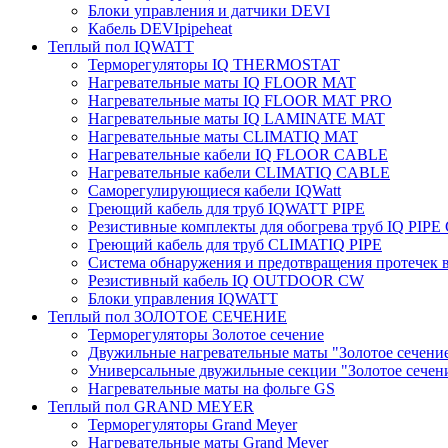
Блоки управления и датчики DEVI
Кабель DEVIpipeheat
Теплый пол IQWATT
Терморегуляторы IQ THERMOSTAT
Нагревательные маты IQ FLOOR MAT
Нагревательные маты IQ FLOOR MAT PRO
Нагревательные маты IQ LAMINATE MAT
Нагревательные маты CLIMATIQ MAT
Нагревательные кабели IQ FLOOR CABLE
Нагревательные кабели CLIMATIQ CABLE
Саморегулирующиеся кабели IQWatt
Греющий кабель для труб IQWATT PIPE
Резистивные комплекты для обогрева труб IQ PIP
Греющий кабель для труб CLIMATIQ PIPE
Система обнаружения и предотвращения протечек
Резистивный кабель IQ OUTDOOR CW
Блоки управления IQWATT
Теплый пол ЗОЛОТОЕ СЕЧЕНИЕ
Терморегуляторы Золотое сечение
Двужильные нагревательные маты "Золотое сечени
Универсальные двужильные секции "Золотое сечен
Нагревательные маты на фольге GS
Теплый пол GRAND MEYER
Терморегуляторы Grand Meyer
Нагревательные маты Grand Meyer