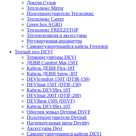
Доктор Сухов
Теплолюкс Mirror
Полотенцесушители Теплолюкс
Теплолюкс Carpet
Green box AGRO
Теплолюкс FREEZSTOP
Теплоизоляция и аксессуары
Регулирующая аппаратура
Cаморегулирующийся кабель Freezstop
Теплый пол DEVI
Терморегуляторы DEVI
ДЕВИ Comfort Mat-150T
Кабель ДЕВИ Flex-18T
Кабель ДЕВИ Snow-30T
DEVIcomfort 150T (DTIR-150)
DEVImat 150T (DTIF-150)
Кабель DEVIflex 18T
DEVImat 200T (DTIF-200)
DEVIheat 150S (DSVF)
Кабель DEVIflex 10T
Обогрев зеркал Devimat DSVF
Полотенцесушители Devirail
Нагревательные маты Devidry
Аксессуары Devi
Саморегулирующиеся кабели DEVI