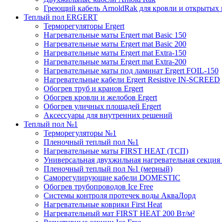
Греющий кабель ArnoldRak для кровли и открытых
Теплый пол ERGERT
Терморегуляторы Ergert
Нагревательные маты Ergert mat Basic 150
Нагревательные маты Ergert mat Basic 200
Нагревательные маты Ergert mat Extra-150
Нагревательные маты Ergert mat Extra-200
Нагревательные маты под ламинат Ergert FOIL-150
Нагревательные кабели Ergert Resistive IN-SCREED
Обогрев труб и кранов Ergert
Обогрев кровли и желобов Ergert
Обогрев уличных площадей Ergert
Аксессуары для внутренних решений
Теплый пол №1
Терморегуляторы №1
Пленочный теплый пол №1
Нагревательные маты FIRST HEAT (ТСП)
Универсальная двухжильная нагревательная секция 
Пленочный теплый пол №1 (мерный)
Саморегулирующие кабели DOMESTIC
Обогрев трубопроводов Ice Free
Системы контроля протечек воды АкваЛорд
Нагревательные коврики First Heat
Нагревательный мат FIRST HEAT 200 Вт/м²