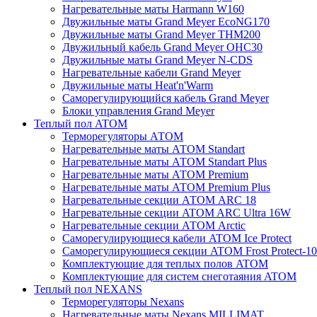
Нагревательные маты Harmann W160
Двужильные маты Grand Meyer EcoNG170
Двужильные маты Grand Meyer THM200
Двужильный кабель Grand Meyer OHC30
Двужильные маты Grand Meyer N-CDS
Нагревательные кабели Grand Meyer
Двужильные маты Heat'n'Warm
Саморегулирующийся кабель Grand Meyer
Блоки управления Grand Meyer
Теплый пол ATOM
Терморегуляторы АТОМ
Нагревательные маты АТОМ Standart
Нагревательные маты АТОМ Standart Plus
Нагревательные маты АТОМ Premium
Нагревательные маты АТОМ Premium Plus
Нагревательные секции АТОМ ARC 18
Нагревательные секции ATOM ARC Ultra 16W
Нагревательные секции АТОМ Arctic
Саморегулирующиеся кабели ATOM Ice Protect
Саморегулирующиеся секции ATOM Frost Protect-10
Комплектующие для теплых полов ATOM
Комплектующие для систем снеготаяния ATOM
Теплый пол NEXANS
Терморегуляторы Nexans
Нагревательные маты Nexans MILLIMAT