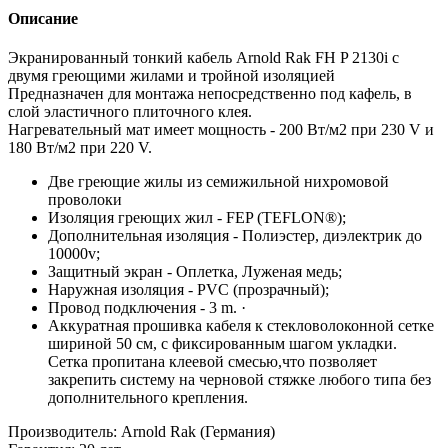
Описание
Экранированный тонкий кабель Arnold Rak FH P 2130i с
двумя греющими жилами и тройной изоляцией
Предназначен для монтажа непосредственно под кафель, в
слой эластичного плиточного клея.
Нагревательный мат имеет мощность - 200 Вт/м2 при 230 V и
180 Вт/м2 при 220 V.
Две греющие жилы из семижильной нихромовой
проволоки
Изоляция греющих жил - FEP (TEFLON®);
Дополнительная изоляция - Полиэстер, диэлектрик до
10000v;
Защитный экран - Оплетка, Луженая медь;
Наружная изоляция - PVC (прозрачный);
Провод подключения - 3 m. ·
Аккуратная прошивка кабеля к стекловолоконной сетке
шириной 50 см, с фиксированным шагом укладки.
Сетка пропитана клеевой смесью,что позволяет
закрепить систему на черновой стяжке любого типа без
дополнительного крепления.
Производитель: Arnold Rak (Германия)