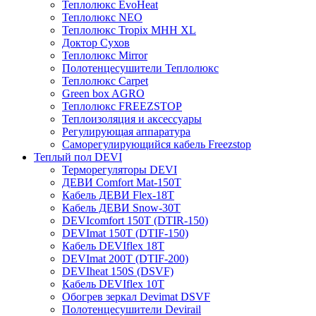
Теплолюкс EvoHeat
Теплолюкс NEO
Теплолюкс Tropix МНН XL
Доктор Сухов
Теплолюкс Mirror
Полотенцесушители Теплолюкс
Теплолюкс Carpet
Green box AGRO
Теплолюкс FREEZSTOP
Теплоизоляция и аксессуары
Регулирующая аппаратура
Cаморегулирующийся кабель Freezstop
Теплый пол DEVI
Терморегуляторы DEVI
ДЕВИ Comfort Mat-150T
Кабель ДЕВИ Flex-18T
Кабель ДЕВИ Snow-30T
DEVIcomfort 150T (DTIR-150)
DEVImat 150T (DTIF-150)
Кабель DEVIflex 18T
DEVImat 200T (DTIF-200)
DEVIheat 150S (DSVF)
Кабель DEVIflex 10T
Обогрев зеркал Devimat DSVF
Полотенцесушители Devirail