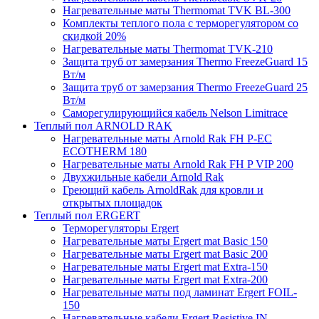
Нагревательные маты Thermomat TVK BL-300
Комплекты теплого пола с терморегулятором со
скидкой 20%
Нагревательные маты Thermomat TVK-210
Защита труб от замерзания Thermo FreezeGuard 15
Вт/м
Защита труб от замерзания Thermo FreezeGuard 25
Вт/м
Саморегулирующийся кабель Nelson Limitrace
Теплый пол ARNOLD RAK
Нагревательные маты Arnold Rak FH P-EC
ECOTHERM 180
Нагревательные маты Arnold Rak FH P VIP 200
Двухжильные кабели Arnold Rak
Греющий кабель ArnoldRak для кровли и
открытых площадок
Теплый пол ERGERT
Терморегуляторы Ergert
Нагревательные маты Ergert mat Basic 150
Нагревательные маты Ergert mat Basic 200
Нагревательные маты Ergert mat Extra-150
Нагревательные маты Ergert mat Extra-200
Нагревательные маты под ламинат Ergert FOIL-
150
Нагревательные кабели Ergert Resistive IN-