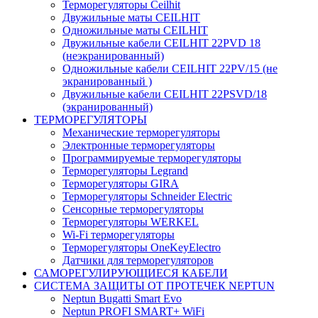
Терморегуляторы Ceilhit
Двужильные маты CEILHIT
Одножильные маты CEILHIT
Двужильные кабели CEILHIT 22PVD 18
(неэкранированный)
Одножильные кабели CEILHIT 22PV/15 (не
экранированный )
Двужильные кабели CEILHIT 22PSVD/18
(экранированный)
ТЕРМОРЕГУЛЯТОРЫ
Механические терморегуляторы
Электронные терморегуляторы
Программируемые терморегуляторы
Терморегуляторы Legrand
Терморегуляторы GIRA
Терморегуляторы Schneider Electric
Сенсорные терморегуляторы
Терморегуляторы WERKEL
Wi-Fi терморегуляторы
Терморегуляторы OneKeyElectro
Датчики для терморегуляторов
САМОРЕГУЛИРУЮЩИЕСЯ КАБЕЛИ
СИСТЕМА ЗАЩИТЫ ОТ ПРОТЕЧЕК NEPTUN
Neptun Bugatti Smart Evo
Neptun PROFI SMART+ WiFi