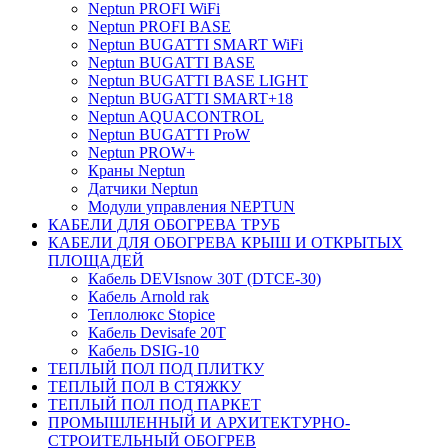
Neptun PROFI WiFi
Neptun PROFI BASE
Neptun BUGATTI SMART WiFi
Neptun BUGATTI BASE
Neptun BUGATTI BASE LIGHT
Neptun BUGATTI SMART+18
Neptun AQUACONTROL
Neptun BUGATTI ProW
Neptun PROW+
Краны Neptun
Датчики Neptun
Модули управления NEPTUN
КАБЕЛИ ДЛЯ ОБОГРЕВА ТРУБ
КАБЕЛИ ДЛЯ ОБОГРЕВА КРЫШ И ОТКРЫТЫХ
ПЛОЩАДЕЙ
Кабель DEVIsnow 30Т (DTCE-30)
Кабель Arnold rak
Теплолюкс Stopice
Кабель Devisafe 20T
Кабель DSIG-10
ТЕПЛЫЙ ПОЛ ПОД ПЛИТКУ
ТЕПЛЫЙ ПОЛ В СТЯЖКУ
ТЕПЛЫЙ ПОЛ ПОД ПАРКЕТ
ПРОМЫШЛЕННЫЙ И АРХИТЕКТУРНО-
СТРОИТЕЛЬНЫЙ ОБОГРЕВ