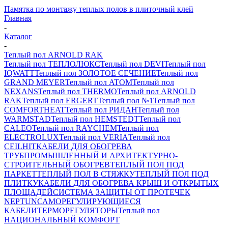
Памятка по монтажу теплых полов в плиточный клей
Главная
-
Каталог
-
Теплый пол ARNOLD RAK
Теплый пол ТЕПЛОЛЮКС
Теплый пол DEVI
Теплый пол
IQWATT
Теплый пол ЗОЛОТОЕ СЕЧЕНИЕ
Теплый пол
GRAND MEYER
Теплый пол ATOM
Теплый пол
NEXANS
Теплый пол THERMO
Теплый пол ARNOLD
RAK
Теплый пол ERGERT
Теплый пол №1
Теплый пол
COMFORTHEAT
Теплый пол РИДАН
Теплый пол
WARMSTAD
Теплый пол HEMSTEDT
Теплый пол
CALEO
Теплый пол RAYCHEM
Теплый пол
ELECTROLUX
Теплый пол VERIA
Теплый пол
CEILHIT
КАБЕЛИ ДЛЯ ОБОГРЕВА
ТРУБ
ПРОМЫШЛЕННЫЙ И АРХИТЕКТУРНО-
СТРОИТЕЛЬНЫЙ ОБОГРЕВ
ТЕПЛЫЙ ПОЛ ПОД
ПАРКЕТ
ТЕПЛЫЙ ПОЛ В СТЯЖКУ
ТЕПЛЫЙ ПОЛ ПОД
ПЛИТКУ
КАБЕЛИ ДЛЯ ОБОГРЕВА КРЫШ И ОТКРЫТЫХ
ПЛОЩАДЕЙ
СИСТЕМА ЗАЩИТЫ ОТ ПРОТЕЧЕК
NEPTUN
САМОРЕГУЛИРУЮЩИЕСЯ
КАБЕЛИ
ТЕРМОРЕГУЛЯТОРЫ
Теплый пол
НАЦИОНАЛЬНЫЙ КОМФОРТ