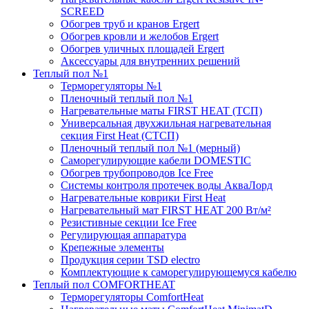
SCREED
Обогрев труб и кранов Ergert
Обогрев кровли и желобов Ergert
Обогрев уличных площадей Ergert
Аксессуары для внутренних решений
Теплый пол №1
Терморегуляторы №1
Пленочный теплый пол №1
Нагревательные маты FIRST HEAT (ТСП)
Универсальная двухжильная нагревательная
секция First Heat (СТСП)
Пленочный теплый пол №1 (мерный)
Саморегулирующие кабели DOMESTIC
Обогрев трубопроводов Ice Free
Системы контроля протечек воды АкваЛорд
Нагревательные коврики First Heat
Нагревательный мат FIRST HEAT 200 Вт/м²
Резистивные секции Ice Free
Регулирующая аппаратура
Крепежные элементы
Продукция серии TSD electro
Комплектующие к саморегулирующемуся кабелю
Теплый пол COMFORTHEAT
Терморегуляторы ComfortHeat