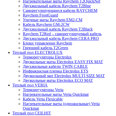
Нагревательные маты Raychem T2QuickNet
Двухжильный кабель Raychem T2Blue
Саморегулирующиеся кабели RAYCHEM
Raychem FrostGuard
Уличные маты Raychem EM2-CM
Кабель Raychem GM-2CW
Двухжильный кабель Raychem T2Black
Raychem T2Red – саморегулируемый кабель
Двухжильный кабель Raychem CERA PRO
Блоки управление Raychem
Греющий кабель T2Green
Теплый пол ELECTROLUX
Терморегуляторы Electrolux
Двужильные маты Electrolux EASY FIX MAT
Двухжильные кабели TWIN CABLE
Инфракрасная пленка Electrolux ETS
Двужильный мат Electrolux MULTI SIZE MAT
Двужильные маты Electrolux ECO MAT
Теплый пол VERIA
Терморегуляторы Veria
Нагревательные маты Veria Quickmat
Кабель Veria Flexicable
Нагревательные маты (одножильные) Veria
Quickmat
Теплый пол CEILHIT