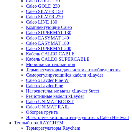
Caleo GOLD 170
Caleo GOLD 230
Caleo SILVER 150
Caleo SILVER 220
Caleo LINE 130
Комплектующие Caleo
Caleo SUPERMAT 130
Caleo EASYMAT 140
Caleo EASYMAT 180
Caleo SUPERMAT 200
Кабель CALEO CABLE
Кабель CALEO SUPERCABLE
Мобильный теплый пол
Терморегуляторы для систем антиобледенения
Саморегулирующийся кабели xLayder
Caleo xLayder Pipe W
Caleo xLayder Pipe
Нагревательные маты xLayder Street
Резистивные кабели xLayder
Caleo UNIMAT BOOST
Caleo UNIMAT RAIL
Обогрев грунта
Электрический полотенцесушитель Caleo Heatwall
Теплый пол RAYCHEM
Терморегуляторы Raychem