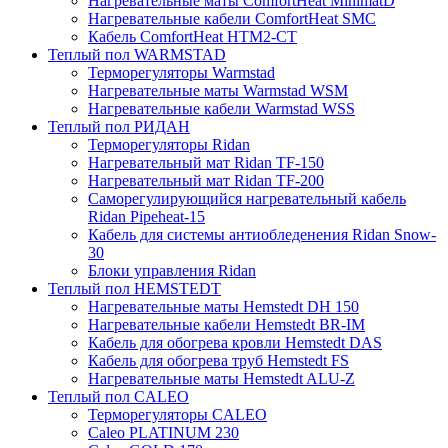
Нагревательные маты ComfortHeat MinimatD
Нагревательные кабели ComfortHeat SMC
Кабель ComfortHeat HTM2-CT
Теплый пол WARMSTAD
Терморегуляторы Warmstad
Нагревательные маты Warmstad WSM
Нагревательные кабели Warmstad WSS
Теплый пол РИДАН
Терморегуляторы Ridan
Нагревательный мат Ridan TF-150
Нагревательный мат Ridan TF-200
Саморегулирующийся нагревательный кабель
Ridan Pipeheat-15
Кабель для системы антиобледенения Ridan Snow-
30
Блоки управления Ridan
Теплый пол HEMSTEDT
Нагревательные маты Hemstedt DH 150
Нагревательные кабели Hemstedt BR-IM
Кабель для обогрева кровли Hemstedt DAS
Кабель для обогрева труб Hemstedt FS
Нагревательные маты Hemstedt ALU-Z
Теплый пол CALEO
Терморегуляторы CALEO
Caleo PLATINUM 230