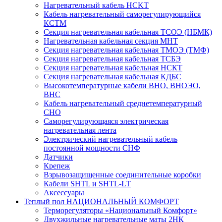
Нагревательный кабель НCKТ
Кабель нагревательный саморегулирующийся
КСТМ
Секция нагревательная кабельная ТСОЭ (НБМК)
Нагревательная кабельная секция МНТ
Секция нагревательная кабельная ТМОЭ (ТМФ)
Секция нагревательная кабельная ТСБЭ
Секция нагревательная кабельная НСКТ
Секция нагревательная кабельная КДБС
Высокотемпературные кабели ВНО, ВНОЭО,
ВНС
Кабель нагревательный среднетемпературный
СНО
Саморегулирующаяся электрическая
нагревательная лента
Электрический нагревательный кабель
постоянной мощности СНФ
Датчики
Крепеж
Взрывозащищенные соединительные коробки
Кабели SHTL и SHTL-LT
Аксессуары
Теплый пол НАЦИОНАЛЬНЫЙ КОМФОРТ
Терморегуляторы «Национальный Комфорт»
Двухжильные нагревательные маты 2НК