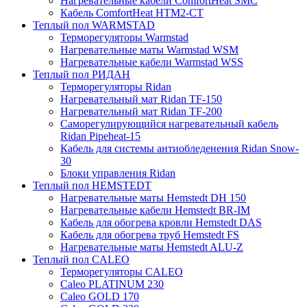
Нагревательные кабели ComfortHeat SMC
Кабель ComfortHeat HTM2-CT
Теплый пол WARMSTAD
Терморегуляторы Warmstad
Нагревательные маты Warmstad WSM
Нагревательные кабели Warmstad WSS
Теплый пол РИДАН
Терморегуляторы Ridan
Нагревательный мат Ridan TF-150
Нагревательный мат Ridan TF-200
Саморегулирующийся нагревательный кабель
Ridan Pipeheat-15
Кабель для системы антиобледенения Ridan Snow-
30
Блоки управления Ridan
Теплый пол HEMSTEDT
Нагревательные маты Hemstedt DH 150
Нагревательные кабели Hemstedt BR-IM
Кабель для обогрева кровли Hemstedt DAS
Кабель для обогрева труб Hemstedt FS
Нагревательные маты Hemstedt ALU-Z
Теплый пол CALEO
Терморегуляторы CALEO
Caleo PLATINUM 230
Caleo GOLD 170