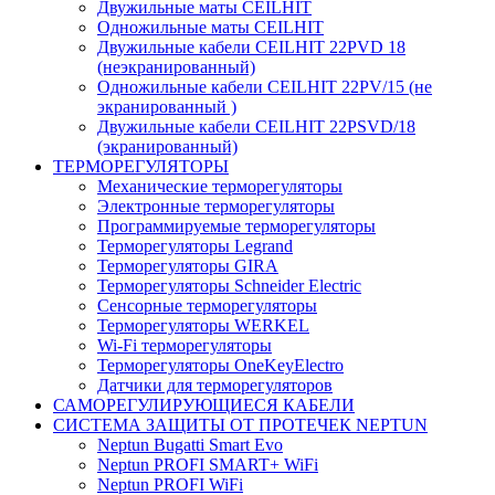
Двужильные маты CEILHIT
Одножильные маты CEILHIT
Двужильные кабели CEILHIT 22PVD 18
(неэкранированный)
Одножильные кабели CEILHIT 22PV/15 (не
экранированный )
Двужильные кабели CEILHIT 22PSVD/18
(экранированный)
ТЕРМОРЕГУЛЯТОРЫ
Механические терморегуляторы
Электронные терморегуляторы
Программируемые терморегуляторы
Терморегуляторы Legrand
Терморегуляторы GIRA
Терморегуляторы Schneider Electric
Сенсорные терморегуляторы
Терморегуляторы WERKEL
Wi-Fi терморегуляторы
Терморегуляторы OneKeyElectro
Датчики для терморегуляторов
САМОРЕГУЛИРУЮЩИЕСЯ КАБЕЛИ
СИСТЕМА ЗАЩИТЫ ОТ ПРОТЕЧЕК NEPTUN
Neptun Bugatti Smart Evo
Neptun PROFI SMART+ WiFi
Neptun PROFI WiFi