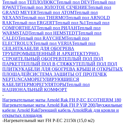
Теплый пол ТЕПЛОЛЮКС
Теплый пол DEVI
Теплый пол
IQWATT
Теплый пол ЗОЛОТОЕ СЕЧЕНИЕ
Теплый пол
GRAND MEYER
Теплый пол ATOM
Теплый пол
NEXANS
Теплый пол THERMO
Теплый пол ARNOLD
RAK
Теплый пол ERGERT
Теплый пол №1
Теплый пол
COMFORTHEAT
Теплый пол РИДАН
Теплый пол
WARMSTAD
Теплый пол HEMSTEDT
Теплый пол
CALEO
Теплый пол RAYCHEM
Теплый пол
ELECTROLUX
Теплый пол VERIA
Теплый пол
CEILHIT
КАБЕЛИ ДЛЯ ОБОГРЕВА
ТРУБ
ПРОМЫШЛЕННЫЙ И АРХИТЕКТУРНО-
СТРОИТЕЛЬНЫЙ ОБОГРЕВ
ТЕПЛЫЙ ПОЛ ПОД
ПАРКЕТ
ТЕПЛЫЙ ПОЛ В СТЯЖКУ
ТЕПЛЫЙ ПОЛ ПОД
ПЛИТКУ
КАБЕЛИ ДЛЯ ОБОГРЕВА КРЫШ И ОТКРЫТЫХ
ПЛОЩАДЕЙ
СИСТЕМА ЗАЩИТЫ ОТ ПРОТЕЧЕК
NEPTUN
САМОРЕГУЛИРУЮЩИЕСЯ
КАБЕЛИ
ТЕРМОРЕГУЛЯТОРЫ
Теплый пол
НАЦИОНАЛЬНЫЙ КОМФОРТ
-
Нагревательные маты Arnold Rak FH P-EC ECOTHERM 180
Нагревательные маты Arnold Rak FH P VIP 200
Двухжильные
кабели Arnold Rak
Греющий кабель ArnoldRak для кровли и
открытых площадок
-
Нагревательный мат FH P-EC 21150i (15,0 м2)