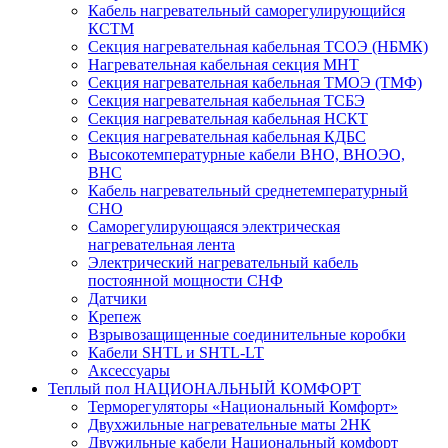
Кабель нагревательный саморегулирующийся
КСТМ
Секция нагревательная кабельная ТСОЭ (НБМК)
Нагревательная кабельная секция МНТ
Секция нагревательная кабельная ТМОЭ (ТМФ)
Секция нагревательная кабельная ТСБЭ
Секция нагревательная кабельная НСКТ
Секция нагревательная кабельная КДБС
Высокотемпературные кабели ВНО, ВНОЭО,
ВНС
Кабель нагревательный среднетемпературный
СНО
Саморегулирующаяся электрическая
нагревательная лента
Электрический нагревательный кабель
постоянной мощности СНФ
Датчики
Крепеж
Взрывозащищенные соединительные коробки
Кабели SHTL и SHTL-LT
Аксессуары
Теплый пол НАЦИОНАЛЬНЫЙ КОМФОРТ
Терморегуляторы «Национальный Комфорт»
Двухжильные нагревательные маты 2НК
Двужильные кабели Национальный комфорт