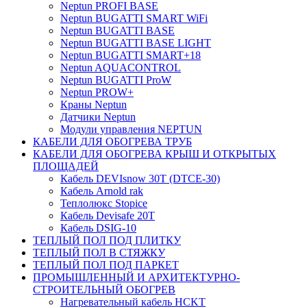
Neptun PROFI BASE
Neptun BUGATTI SMART WiFi
Neptun BUGATTI BASE
Neptun BUGATTI BASE LIGHT
Neptun BUGATTI SMART+18
Neptun AQUACONTROL
Neptun BUGATTI ProW
Neptun PROW+
Краны Neptun
Датчики Neptun
Модули управления NEPTUN
КАБЕЛИ ДЛЯ ОБОГРЕВА ТРУБ
КАБЕЛИ ДЛЯ ОБОГРЕВА КРЫШ И ОТКРЫТЫХ
ПЛОЩАДЕЙ
Кабель DEVIsnow 30Т (DTCE-30)
Кабель Arnold rak
Теплолюкс Stopice
Кабель Devisafe 20T
Кабель DSIG-10
ТЕПЛЫЙ ПОЛ ПОД ПЛИТКУ
ТЕПЛЫЙ ПОЛ В СТЯЖКУ
ТЕПЛЫЙ ПОЛ ПОД ПАРКЕТ
ПРОМЫШЛЕННЫЙ И АРХИТЕКТУРНО-
СТРОИТЕЛЬНЫЙ ОБОГРЕВ
Нагревательный кабель НCKТ