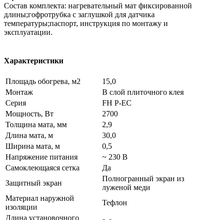
Состав комплекта: нагревательный мат фиксированной
длины;гофротрубка с заглушкой для датчика
температуры;паспорт, инструкция по монтажу и
эксплуатации.
Характеристики
Площадь обогрева, м2
15,0
Монтаж
В слой плиточного клея
Серия
FH P-EC
Мощность, Вт
2700
Толщина мата, мм
2,9
Длина мата, м
30,0
Ширина мата, м
0,5
Напряжение питания
~ 230 В
Самоклеющаяся сетка
Да
Полногранный экран из
Защитный экран
луженой меди
Материал наружной
Тефлон
изоляции
Длина установочного