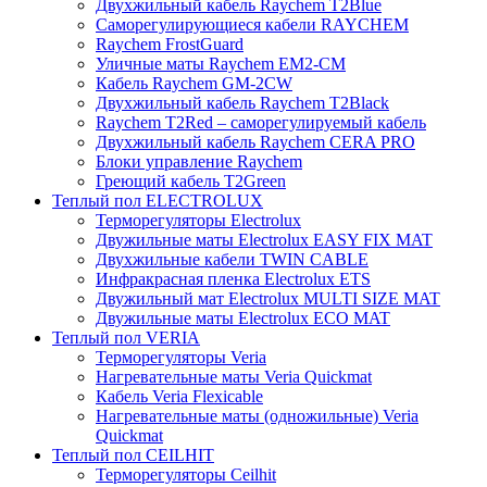
Двухжильный кабель Raychem T2Blue
Саморегулирующиеся кабели RAYCHEM
Raychem FrostGuard
Уличные маты Raychem EM2-CM
Кабель Raychem GM-2CW
Двухжильный кабель Raychem T2Black
Raychem T2Red – саморегулируемый кабель
Двухжильный кабель Raychem CERA PRO
Блоки управление Raychem
Греющий кабель T2Green
Теплый пол ELECTROLUX
Терморегуляторы Electrolux
Двужильные маты Electrolux EASY FIX MAT
Двухжильные кабели TWIN CABLE
Инфракрасная пленка Electrolux ETS
Двужильный мат Electrolux MULTI SIZE MAT
Двужильные маты Electrolux ECO MAT
Теплый пол VERIA
Терморегуляторы Veria
Нагревательные маты Veria Quickmat
Кабель Veria Flexicable
Нагревательные маты (одножильные) Veria
Quickmat
Теплый пол CEILHIT
Терморегуляторы Ceilhit