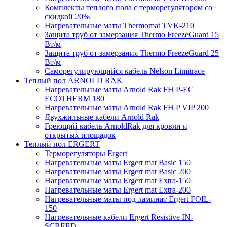
Комплекты теплого пола с терморегулятором со
скидкой 20%
Нагревательные маты Thermomat TVK-210
Защита труб от замерзания Thermo FreezeGuard 15
Вт/м
Защита труб от замерзания Thermo FreezeGuard 25
Вт/м
Саморегулирующийся кабель Nelson Limitrace
Теплый пол ARNOLD RAK
Нагревательные маты Arnold Rak FH P-EC
ECOTHERM 180
Нагревательные маты Arnold Rak FH P VIP 200
Двухжильные кабели Arnold Rak
Греющий кабель ArnoldRak для кровли и
открытых площадок
Теплый пол ERGERT
Терморегуляторы Ergert
Нагревательные маты Ergert mat Basic 150
Нагревательные маты Ergert mat Basic 200
Нагревательные маты Ergert mat Extra-150
Нагревательные маты Ergert mat Extra-200
Нагревательные маты под ламинат Ergert FOIL-
150
Нагревательные кабели Ergert Resistive IN-
SCREED