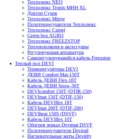
Теплолюкс NEO
Теплолюкс Tropix МНН XL
Доктор Сухов
Теплолюкс Mirror
Полотенцесушители Теплолюкс
Теплолюкс Carpet
Green box AGRO
Теплолюкс FREEZSTOP
Теплоизоляция и аксессуары
Регулирующая аппаратура
Cаморегулирующийся кабель Freezstop
Теплый пол DEVI
Терморегуляторы DEVI
ДЕВИ Comfort Mat-150T
Кабель ДЕВИ Flex-18T
Кабель ДЕВИ Snow-30T
DEVIcomfort 150T (DTIR-150)
DEVImat 150T (DTIF-150)
Кабель DEVIflex 18T
DEVImat 200T (DTIF-200)
DEVIheat 150S (DSVF)
Кабель DEVIflex 10T
Обогрев зеркал Devimat DSVF
Полотенцесушители Devirail
Нагревательные маты Devidry