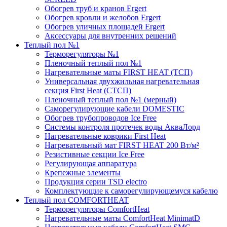
Обогрев труб и кранов Ergert
Обогрев кровли и желобов Ergert
Обогрев уличных площадей Ergert
Аксессуары для внутренних решений
Теплый пол №1
Терморегуляторы №1
Пленочный теплый пол №1
Нагревательные маты FIRST HEAT (ТСП)
Универсальная двухжильная нагревательная
секция First Heat (СТСП)
Пленочный теплый пол №1 (мерный)
Саморегулирующие кабели DOMESTIC
Обогрев трубопроводов Ice Free
Системы контроля протечек воды АкваЛорд
Нагревательные коврики First Heat
Нагревательный мат FIRST HEAT 200 Вт/м²
Резистивные секции Ice Free
Регулирующая аппаратура
Крепежные элементы
Продукция серии TSD electro
Комплектующие к саморегулирующемуся кабелю
Теплый пол COMFORTHEAT
Терморегуляторы ComfortHeat
Нагревательные маты ComfortHeat MinimatD