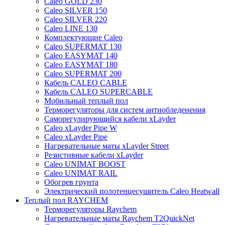
Caleo GOLD 230
Caleo SILVER 150
Caleo SILVER 220
Caleo LINE 130
Комплектующие Caleo
Caleo SUPERMAT 130
Caleo EASYMAT 140
Caleo EASYMAT 180
Caleo SUPERMAT 200
Кабель CALEO CABLE
Кабель CALEO SUPERCABLE
Мобильный теплый пол
Терморегуляторы для систем антиобледенения
Саморегулирующийся кабели xLayder
Caleo xLayder Pipe W
Caleo xLayder Pipe
Нагревательные маты xLayder Street
Резистивные кабели xLayder
Caleo UNIMAT BOOST
Caleo UNIMAT RAIL
Обогрев грунта
Электрический полотенцесушитель Caleo Heatwall
Теплый пол RAYCHEM
Терморегуляторы Raychem
Нагревательные маты Raychem T2QuickNet