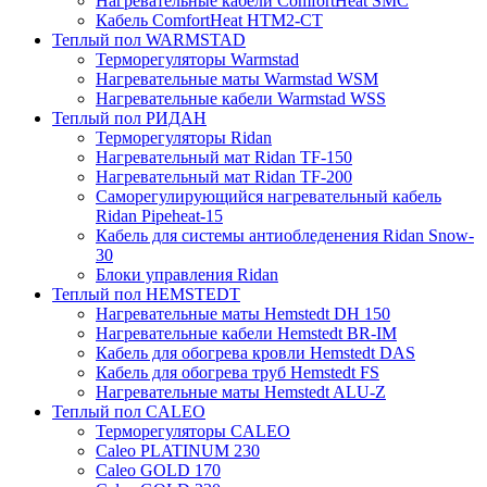
Нагревательные кабели ComfortHeat SMC
Кабель ComfortHeat HTM2-CT
Теплый пол WARMSTAD
Терморегуляторы Warmstad
Нагревательные маты Warmstad WSM
Нагревательные кабели Warmstad WSS
Теплый пол РИДАН
Терморегуляторы Ridan
Нагревательный мат Ridan TF-150
Нагревательный мат Ridan TF-200
Саморегулирующийся нагревательный кабель
Ridan Pipeheat-15
Кабель для системы антиобледенения Ridan Snow-
30
Блоки управления Ridan
Теплый пол HEMSTEDT
Нагревательные маты Hemstedt DH 150
Нагревательные кабели Hemstedt BR-IM
Кабель для обогрева кровли Hemstedt DAS
Кабель для обогрева труб Hemstedt FS
Нагревательные маты Hemstedt ALU-Z
Теплый пол CALEO
Терморегуляторы CALEO
Caleo PLATINUM 230
Caleo GOLD 170