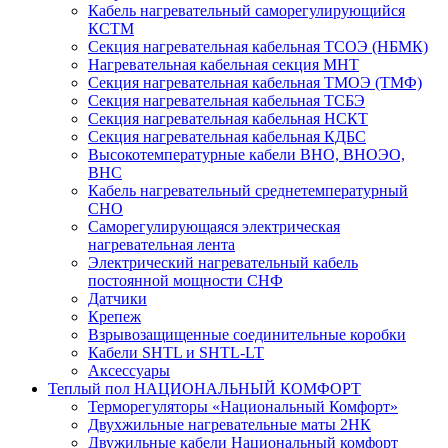
Кабель нагревательный саморегулирующийся
КСТМ
Секция нагревательная кабельная ТСОЭ (НБМК)
Нагревательная кабельная секция МНТ
Секция нагревательная кабельная ТМОЭ (ТМФ)
Секция нагревательная кабельная ТСБЭ
Секция нагревательная кабельная НСКТ
Секция нагревательная кабельная КДБС
Высокотемпературные кабели ВНО, ВНОЭО,
ВНС
Кабель нагревательный среднетемпературный
СНО
Саморегулирующаяся электрическая
нагревательная лента
Электрический нагревательный кабель
постоянной мощности СНФ
Датчики
Крепеж
Взрывозащищенные соединительные коробки
Кабели SHTL и SHTL-LT
Аксессуары
Теплый пол НАЦИОНАЛЬНЫЙ КОМФОРТ
Терморегуляторы «Национальный Комфорт»
Двухжильные нагревательные маты 2НК
Двужильные кабели Национальный комфорт