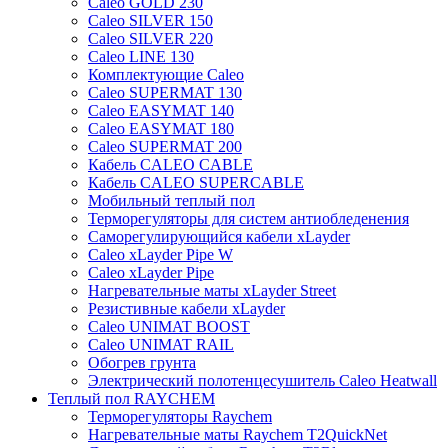
Caleo GOLD 230
Caleo SILVER 150
Caleo SILVER 220
Caleo LINE 130
Комплектующие Caleo
Caleo SUPERMAT 130
Caleo EASYMAT 140
Caleo EASYMAT 180
Caleo SUPERMAT 200
Кабель CALEO CABLE
Кабель CALEO SUPERCABLE
Мобильный теплый пол
Терморегуляторы для систем антиобледенения
Саморегулирующийся кабели xLayder
Caleo xLayder Pipe W
Caleo xLayder Pipe
Нагревательные маты xLayder Street
Резистивные кабели xLayder
Caleo UNIMAT BOOST
Caleo UNIMAT RAIL
Обогрев грунта
Электрический полотенцесушитель Caleo Heatwall
Теплый пол RAYCHEM
Терморегуляторы Raychem
Нагревательные маты Raychem T2QuickNet