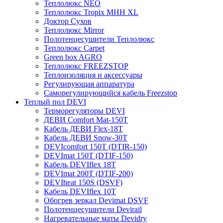
Теплолюкс NEO
Теплолюкс Tropix МНН XL
Доктор Сухов
Теплолюкс Mirror
Полотенцесушители Теплолюкс
Теплолюкс Carpet
Green box AGRO
Теплолюкс FREEZSTOP
Теплоизоляция и аксессуары
Регулирующая аппаратура
Cаморегулирующийся кабель Freezstop
Теплый пол DEVI
Терморегуляторы DEVI
ДЕВИ Comfort Mat-150T
Кабель ДЕВИ Flex-18T
Кабель ДЕВИ Snow-30T
DEVIcomfort 150T (DTIR-150)
DEVImat 150T (DTIF-150)
Кабель DEVIflex 18T
DEVImat 200T (DTIF-200)
DEVIheat 150S (DSVF)
Кабель DEVIflex 10T
Обогрев зеркал Devimat DSVF
Полотенцесушители Devirail
Нагревательные маты Devidry