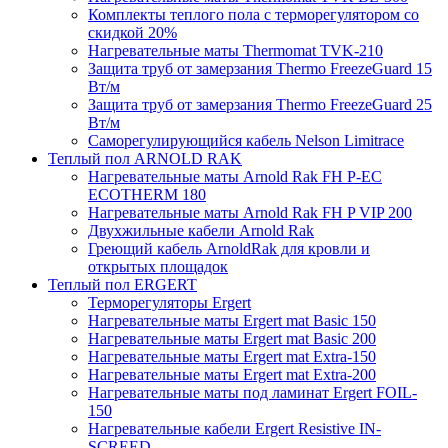
Комплекты теплого пола с терморегулятором со
скидкой 20%
Нагревательные маты Thermomat TVK-210
Защита труб от замерзания Thermo FreezeGuard 15
Вт/м
Защита труб от замерзания Thermo FreezeGuard 25
Вт/м
Саморегулирующийся кабель Nelson Limitrace
Теплый пол ARNOLD RAK
Нагревательные маты Arnold Rak FH P-EC
ECOTHERM 180
Нагревательные маты Arnold Rak FH P VIP 200
Двухжильные кабели Arnold Rak
Греющий кабель ArnoldRak для кровли и
открытых площадок
Теплый пол ERGERT
Терморегуляторы Ergert
Нагревательные маты Ergert mat Basic 150
Нагревательные маты Ergert mat Basic 200
Нагревательные маты Ergert mat Extra-150
Нагревательные маты Ergert mat Extra-200
Нагревательные маты под ламинат Ergert FOIL-
150
Нагревательные кабели Ergert Resistive IN-
SCREED