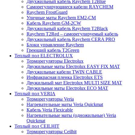
Двухжильный кабель Raychem T2Blue
Саморегулирующиеся кабели RAYCHEM
Raychem FrostGuard
Уличные маты Raychem EM2-CM
Кабель Raychem GM-2CW
Двухжильный кабель Raychem T2Black
Raychem T2Red – саморегулируемый кабель
Двухжильный кабель Raychem CERA PRO
Блоки управление Raychem
Греющий кабель T2Green
Теплый пол ELECTROLUX
Терморегуляторы Electrolux
Двужильные маты Electrolux EASY FIX MAT
Двухжильные кабели TWIN CABLE
Инфракрасная пленка Electrolux ETS
Двужильный мат Electrolux MULTI SIZE MAT
Двужильные маты Electrolux ECO MAT
Теплый пол VERIA
Терморегуляторы Veria
Нагревательные маты Veria Quickmat
Кабель Veria Flexicable
Нагревательные маты (одножильные) Veria
Quickmat
Теплый пол CEILHIT
Терморегуляторы Ceilhit