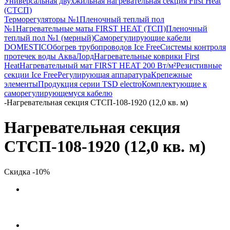
Универсальная двухжильная нагревательная секция First Heat
(СТСП)
Терморегуляторы №1
Пленочный теплый пол
№1
Нагревательные маты FIRST HEAT (ТСП)
Пленочный
теплый пол №1 (мерный)
Саморегулирующие кабели
DOMESTIC
Обогрев трубопроводов Ice Free
Системы контроля
протечек воды АкваЛорд
Нагревательные коврики First
Heat
Нагревательный мат FIRST HEAT 200 Вт/м²
Резистивные
секции Ice Free
Регулирующая аппаратура
Крепежные
элементы
Продукция серии TSD electro
Комплектующие к
саморегулирующемуся кабелю
-
Нагревательная секция СТСП-108-1920 (12,0 кв. м)
Нагревательная секция
СТСП-108-1920 (12,0 кв. м)
Скидка -10%