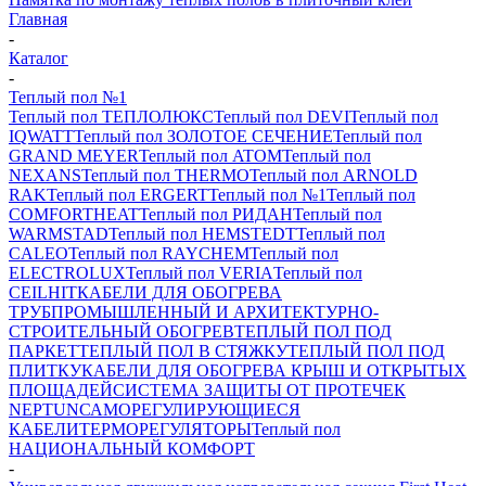
Главная
-
Каталог
-
Теплый пол №1
Теплый пол ТЕПЛОЛЮКС
Теплый пол DEVI
Теплый пол
IQWATT
Теплый пол ЗОЛОТОЕ СЕЧЕНИЕ
Теплый пол
GRAND MEYER
Теплый пол ATOM
Теплый пол
NEXANS
Теплый пол THERMO
Теплый пол ARNOLD
RAK
Теплый пол ERGERT
Теплый пол №1
Теплый пол
COMFORTHEAT
Теплый пол РИДАН
Теплый пол
WARMSTAD
Теплый пол HEMSTEDT
Теплый пол
CALEO
Теплый пол RAYCHEM
Теплый пол
ELECTROLUX
Теплый пол VERIA
Теплый пол
CEILHIT
КАБЕЛИ ДЛЯ ОБОГРЕВА
ТРУБ
ПРОМЫШЛЕННЫЙ И АРХИТЕКТУРНО-
СТРОИТЕЛЬНЫЙ ОБОГРЕВ
ТЕПЛЫЙ ПОЛ ПОД
ПАРКЕТ
ТЕПЛЫЙ ПОЛ В СТЯЖКУ
ТЕПЛЫЙ ПОЛ ПОД
ПЛИТКУ
КАБЕЛИ ДЛЯ ОБОГРЕВА КРЫШ И ОТКРЫТЫХ
ПЛОЩАДЕЙ
СИСТЕМА ЗАЩИТЫ ОТ ПРОТЕЧЕК
NEPTUN
САМОРЕГУЛИРУЮЩИЕСЯ
КАБЕЛИ
ТЕРМОРЕГУЛЯТОРЫ
Теплый пол
НАЦИОНАЛЬНЫЙ КОМФОРТ
-