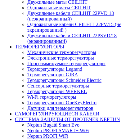
Двужильные маты CEILHIT
Одножильные маты CEILHIT
Двужильные кабели CEILHIT 22PVD 18
(неэкранированный)
Одножильные кабели CEILHIT 22PV/15 (не
экранированный )
Двужильные кабели CEILHIT 22PSVD/18
(экранированный)
ТЕРМОРЕГУЛЯТОРЫ
Механические терморегуляторы
Электронные терморегуляторы
Программируемые терморегуляторы
Терморегуляторы Legrand
Терморегуляторы GIRA
Терморегуляторы Schneider Electric
Сенсорные терморегуляторы
Терморегуляторы WERKEL
Wi-Fi терморегуляторы
Терморегуляторы OneKeyElectro
Датчики для терморегуляторов
САМОРЕГУЛИРУЮЩИЕСЯ КАБЕЛИ
СИСТЕМА ЗАЩИТЫ ОТ ПРОТЕЧЕК NEPTUN
Neptun Bugatti Smart Evo
Neptun PROFI SMART+ WiFi
Neptun PROFI WiFi