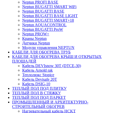
Neptun PROFI BASE
Neptun BUGATTI SMART WiFi
Neptun BUGATTI BASE
Neptun BUGATTI BASE LIGHT
Neptun BUGATTI SMART+18
Neptun AQUACONTROL
Neptun BUGATTI ProW
Neptun PROW+
Краны Neptun
Датчики Neptun
Модули управления NEPTUN
КАБЕЛИ ДЛЯ ОБОГРЕВА ТРУБ
КАБЕЛИ ДЛЯ ОБОГРЕВА КРЫШ И ОТКРЫТЫХ
ПЛОЩАДЕЙ
Кабель DEVIsnow 30Т (DTCE-30)
Кабель Arnold rak
Теплолюкс Stopice
Кабель Devisafe 20T
Кабель DSIG-10
ТЕПЛЫЙ ПОЛ ПОД ПЛИТКУ
ТЕПЛЫЙ ПОЛ В СТЯЖКУ
ТЕПЛЫЙ ПОЛ ПОД ПАРКЕТ
ПРОМЫШЛЕННЫЙ И АРХИТЕКТУРНО-
СТРОИТЕЛЬНЫЙ ОБОГРЕВ
Нагревательный кабель НCKТ