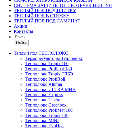
САМОРЕГУЛИРУЮЩИЕСЯ КАБЕЛИ
СИСТЕМА ЗАЩИТЫ ОТ ПРОТЕЧЕК НЕПТУН
ТЕПЛЫЙ ПОЛ ПОД ПЛИТКУ
ТЕПЛЫЙ ПОЛ В СТЯЖКУ
ТЕПЛЫЙ ПОЛ ПОД ЛАМИНАТ
Акции
Контакты
Найти
Теплый пол ТЕПЛОЛЮКС
Терморегуляторы Теплолюкс
Теплолюкс Tropix 160
Теплолюкс Profimat 180
Теплолюкс Tropix ТЛБЭ
Теплолюкс ProfiRoll
Теплолюкс Alumia
Теплолюкс ULTRA МНН
Теплолюкс Express
Теплолюкс Liberte
Теплолюкс Greenbox
Теплолюкс ProfiMat 160
Теплолюкс Tropix 130
Теплолюкс MINI
Теплолюкс EvoHeat