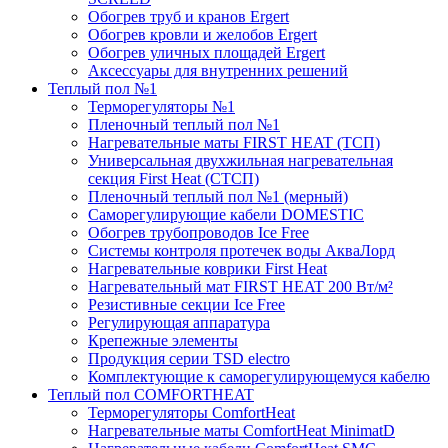
Обогрев труб и кранов Ergert
Обогрев кровли и желобов Ergert
Обогрев уличных площадей Ergert
Аксессуары для внутренних решений
Теплый пол №1
Терморегуляторы №1
Пленочный теплый пол №1
Нагревательные маты FIRST HEAT (ТСП)
Универсальная двухжильная нагревательная
секция First Heat (СТСП)
Пленочный теплый пол №1 (мерный)
Саморегулирующие кабели DOMESTIC
Обогрев трубопроводов Ice Free
Системы контроля протечек воды АкваЛорд
Нагревательные коврики First Heat
Нагревательный мат FIRST HEAT 200 Вт/м²
Резистивные секции Ice Free
Регулирующая аппаратура
Крепежные элементы
Продукция серии TSD electro
Комплектующие к саморегулирующемуся кабелю
Теплый пол COMFORTHEAT
Терморегуляторы ComfortHeat
Нагревательные маты ComfortHeat MinimatD