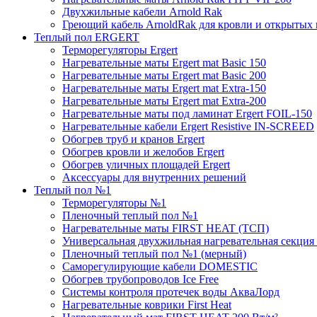
Двухжильные кабели Arnold Rak
Греющий кабель ArnoldRak для кровли и открытых
Теплый пол ERGERT
Терморегуляторы Ergert
Нагревательные маты Ergert mat Basic 150
Нагревательные маты Ergert mat Basic 200
Нагревательные маты Ergert mat Extra-150
Нагревательные маты Ergert mat Extra-200
Нагревательные маты под ламинат Ergert FOIL-150
Нагревательные кабели Ergert Resistive IN-SCREED
Обогрев труб и кранов Ergert
Обогрев кровли и желобов Ergert
Обогрев уличных площадей Ergert
Аксессуары для внутренних решений
Теплый пол №1
Терморегуляторы №1
Пленочный теплый пол №1
Нагревательные маты FIRST HEAT (ТСП)
Универсальная двухжильная нагревательная секция 
Пленочный теплый пол №1 (мерный)
Саморегулирующие кабели DOMESTIC
Обогрев трубопроводов Ice Free
Системы контроля протечек воды АкваЛорд
Нагревательные коврики First Heat