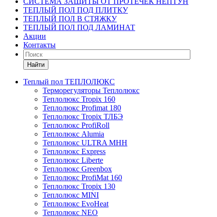
СИСТЕМА ЗАЩИТЫ ОТ ПРОТЕЧЕК НЕПТУН
ТЕПЛЫЙ ПОЛ ПОД ПЛИТКУ
ТЕПЛЫЙ ПОЛ В СТЯЖКУ
ТЕПЛЫЙ ПОЛ ПОД ЛАМИНАТ
Акции
Контакты
Найти
Теплый пол ТЕПЛОЛЮКС
Терморегуляторы Теплолюкс
Теплолюкс Tropix 160
Теплолюкс Profimat 180
Теплолюкс Tropix ТЛБЭ
Теплолюкс ProfiRoll
Теплолюкс Alumia
Теплолюкс ULTRA МНН
Теплолюкс Express
Теплолюкс Liberte
Теплолюкс Greenbox
Теплолюкс ProfiMat 160
Теплолюкс Tropix 130
Теплолюкс MINI
Теплолюкс EvoHeat
Теплолюкс NEO