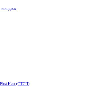
 площадок
First Heat (СТСП)