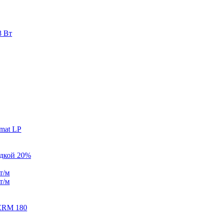
8 Вт
mat LP
идкой 20%
т/м
т/м
ERM 180