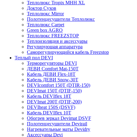
Теплолюкс Tropix МНН XL
Доктор Сухов
Теплолюкс Mirror
Полотенцесушители Теплолюкс
Теплолюкс Carpet
Green box AGRO
Теплолюкс FREEZSTOP
Теплоизоляция и аксессуары
Регулирующая аппаратура
Cаморегулирующийся кабель Freezstop
Теплый пол DEVI
Терморегуляторы DEVI
ДЕВИ Comfort Mat-150T
Кабель ДЕВИ Flex-18T
Кабель ДЕВИ Snow-30T
DEVIcomfort 150T (DTIR-150)
DEVImat 150T (DTIF-150)
Кабель DEVIflex 18T
DEVImat 200T (DTIF-200)
DEVIheat 150S (DSVF)
Кабель DEVIflex 10T
Обогрев зеркал Devimat DSVF
Полотенцесушители Devirail
Нагревательные маты Devidry
Аксессуары Devi