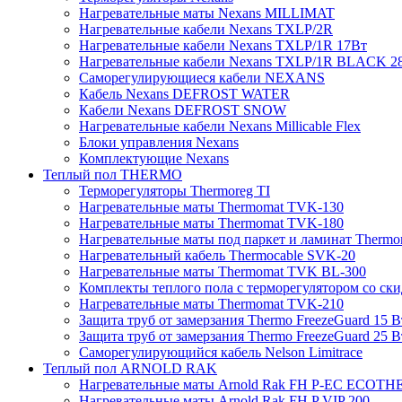
Нагревательные маты Nexans MILLIMAT
Нагревательные кабели Nexans TXLP/2R
Нагревательные кабели Nexans TXLP/1R 17Вт
Нагревательные кабели Nexans TXLP/1R BLACK 2
Саморегулирующиеся кабели NEXANS
Кабель Nexans DEFROST WATER
Кабели Nexans DEFROST SNOW
Нагревательные кабели Nexans Millicable Flex
Блоки управления Nexans
Комплектующие Nexans
Теплый пол THERMO
Терморегуляторы Thermoreg TI
Нагревательные маты Thermomat TVK-130
Нагревательные маты Thermomat TVK-180
Нагревательные маты под паркет и ламинат Thermo
Нагревательный кабель Thermocable SVK-20
Нагревательные маты Thermomat TVK BL-300
Комплекты теплого пола с терморегулятором со ск
Нагревательные маты Thermomat TVK-210
Защита труб от замерзания Thermo FreezeGuard 15 В
Защита труб от замерзания Thermo FreezeGuard 25 В
Саморегулирующийся кабель Nelson Limitrace
Теплый пол ARNOLD RAK
Нагревательные маты Arnold Rak FH P-EC ECOTH
Нагревательные маты Arnold Rak FH P VIP 200