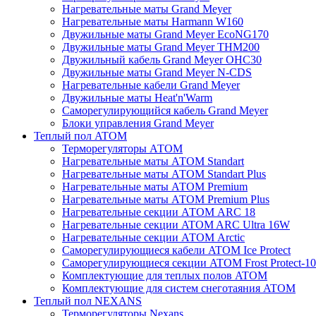
Нагревательные маты Grand Meyer
Нагревательные маты Harmann W160
Двужильные маты Grand Meyer EcoNG170
Двужильные маты Grand Meyer THM200
Двужильный кабель Grand Meyer OHC30
Двужильные маты Grand Meyer N-CDS
Нагревательные кабели Grand Meyer
Двужильные маты Heat'n'Warm
Саморегулирующийся кабель Grand Meyer
Блоки управления Grand Meyer
Теплый пол ATOM
Терморегуляторы АТОМ
Нагревательные маты АТОМ Standart
Нагревательные маты АТОМ Standart Plus
Нагревательные маты АТОМ Premium
Нагревательные маты АТОМ Premium Plus
Нагревательные секции АТОМ ARC 18
Нагревательные секции ATOM ARC Ultra 16W
Нагревательные секции АТОМ Arctic
Саморегулирующиеся кабели ATOM Ice Protect
Саморегулирующиеся секции ATOM Frost Protect-10
Комплектующие для теплых полов ATOM
Комплектующие для систем снеготаяния ATOM
Теплый пол NEXANS
Терморегуляторы Nexans