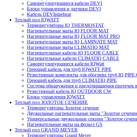
Саморегулирующиеся кабели DEVI
Блоки управления и датчики DEVI
Кабель DEVIpipeheat
Теплый пол IQWATT
Терморегуляторы IQ THERMOSTAT
Нагревательные маты IQ FLOOR MAT
Нагревательные маты IQ FLOOR MAT PRO
Нагревательные маты IQ LAMINATE MAT
Нагревательные маты CLIMATIQ MAT
Нагревательные кабели IQ FLOOR CABLE
Нагревательные кабели CLIMATIQ CABLE
Саморегулирующиеся кабели IQWatt
Греющий кабель для труб IQWATT PIPE
Резистивные комплекты для обогрева труб IQ PIP
Греющий кабель для труб CLIMATIQ PIPE
Система обнаружения и предотвращения протечек
Резистивный кабель IQ OUTDOOR CW
Блоки управления IQWATT
Теплый пол ЗОЛОТОЕ СЕЧЕНИЕ
Терморегуляторы Золотое сечение
Двужильные нагревательные маты "Золотое сечени
Универсальные двужильные секции "Золотое сечен
Нагревательные маты на фольге GS
Теплый пол GRAND MEYER
Терморегуляторы Grand Meyer