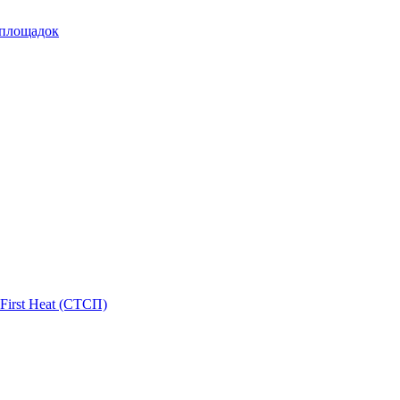
 площадок
First Heat (СТСП)