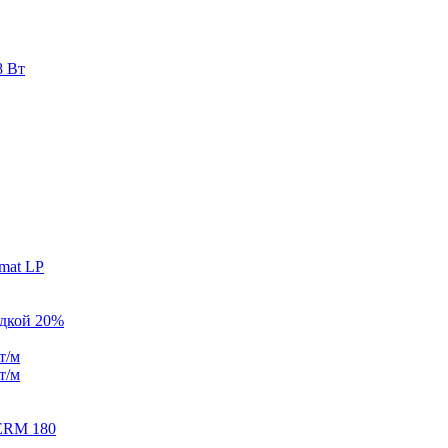
8 Вт
mat LP
идкой 20%
т/м
т/м
ERM 180