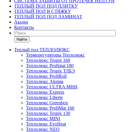
СИСТЕМА ЗАЩИТЫ ОТ ПРОТЕЧЕК НЕПТУН
ТЕПЛЫЙ ПОЛ ПОД ПЛИТКУ
ТЕПЛЫЙ ПОЛ В СТЯЖКУ
ТЕПЛЫЙ ПОЛ ПОД ЛАМИНАТ
Акции
Контакты
Найти
Теплый пол ТЕПЛОЛЮКС
Терморегуляторы Теплолюкс
Теплолюкс Tropix 160
Теплолюкс Profimat 180
Теплолюкс Tropix ТЛБЭ
Теплолюкс ProfiRoll
Теплолюкс Alumia
Теплолюкс ULTRA МНН
Теплолюкс Express
Теплолюкс Liberte
Теплолюкс Greenbox
Теплолюкс ProfiMat 160
Теплолюкс Tropix 130
Теплолюкс MINI
Теплолюкс EvoHeat
Теплолюкс NEO