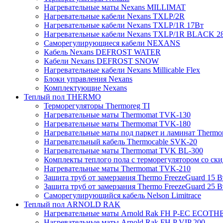
Нагревательные маты Nexans MILLIMAT
Нагревательные кабели Nexans TXLP/2R
Нагревательные кабели Nexans TXLP/1R 17Вт
Нагревательные кабели Nexans TXLP/1R BLACK 2
Саморегулирующиеся кабели NEXANS
Кабель Nexans DEFROST WATER
Кабели Nexans DEFROST SNOW
Нагревательные кабели Nexans Millicable Flex
Блоки управления Nexans
Комплектующие Nexans
Теплый пол THERMO
Терморегуляторы Thermoreg TI
Нагревательные маты Thermomat TVK-130
Нагревательные маты Thermomat TVK-180
Нагревательные маты под паркет и ламинат Thermo
Нагревательный кабель Thermocable SVK-20
Нагревательные маты Thermomat TVK BL-300
Комплекты теплого пола с терморегулятором со ск
Нагревательные маты Thermomat TVK-210
Защита труб от замерзания Thermo FreezeGuard 15 В
Защита труб от замерзания Thermo FreezeGuard 25 В
Саморегулирующийся кабель Nelson Limitrace
Теплый пол ARNOLD RAK
Нагревательные маты Arnold Rak FH P-EC ECOTH
Нагревательные маты Arnold Rak FH P VIP 200