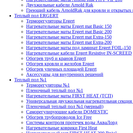
Двухжильные кабели Arnold Rak
Греющий кабель ArnoldRak для кровли и открытых
Теплый пол ERGERT
Терморегуляторы Ergert
Нагревательные маты Ergert mat Basic 150
Нагревательные маты Ergert mat Basic 200
Нагревательные маты Ergert mat Extra-150
Нагревательные маты Ergert mat Extra-200
Нагревательные маты под ламинат Ergert FOIL-150
Нагревательные кабели Ergert Resistive IN-SCREED
Обогрев труб и кранов Ergert
Обогрев кровли и желобов Ergert
Обогрев уличных площадей Ergert
Аксессуары для внутренних решений
Теплый пол №1
Терморегуляторы №1
Пленочный теплый пол №1
Нагревательные маты FIRST HEAT (ТСП)
Универсальная двухжильная нагревательная секция 
Пленочный теплый пол №1 (мерный)
Саморегулирующие кабели DOMESTIC
Обогрев трубопроводов Ice Free
Системы контроля протечек воды АкваЛорд
Нагревательные коврики First Heat