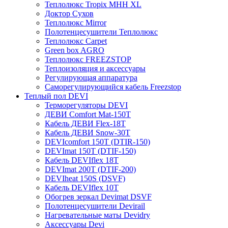
Теплолюкс Tropix МНН XL
Доктор Сухов
Теплолюкс Mirror
Полотенцесушители Теплолюкс
Теплолюкс Carpet
Green box AGRO
Теплолюкс FREEZSTOP
Теплоизоляция и аксессуары
Регулирующая аппаратура
Cаморегулирующийся кабель Freezstop
Теплый пол DEVI
Терморегуляторы DEVI
ДЕВИ Comfort Mat-150T
Кабель ДЕВИ Flex-18T
Кабель ДЕВИ Snow-30T
DEVIcomfort 150T (DTIR-150)
DEVImat 150T (DTIF-150)
Кабель DEVIflex 18T
DEVImat 200T (DTIF-200)
DEVIheat 150S (DSVF)
Кабель DEVIflex 10T
Обогрев зеркал Devimat DSVF
Полотенцесушители Devirail
Нагревательные маты Devidry
Аксессуары Devi