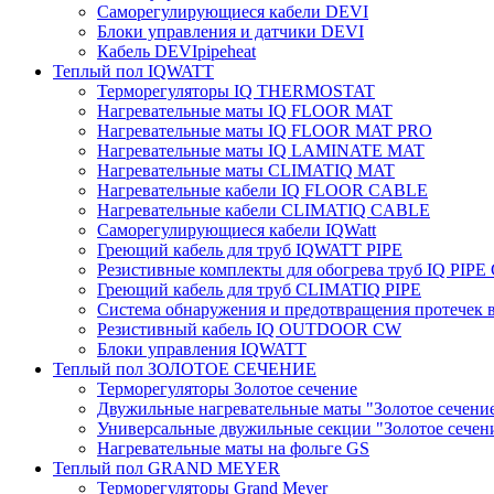
Саморегулирующиеся кабели DEVI
Блоки управления и датчики DEVI
Кабель DEVIpipeheat
Теплый пол IQWATT
Терморегуляторы IQ THERMOSTAT
Нагревательные маты IQ FLOOR MAT
Нагревательные маты IQ FLOOR MAT PRO
Нагревательные маты IQ LAMINATE MAT
Нагревательные маты CLIMATIQ MAT
Нагревательные кабели IQ FLOOR CABLE
Нагревательные кабели CLIMATIQ CABLE
Саморегулирующиеся кабели IQWatt
Греющий кабель для труб IQWATT PIPE
Резистивные комплекты для обогрева труб IQ PIP
Греющий кабель для труб CLIMATIQ PIPE
Система обнаружения и предотвращения протечек
Резистивный кабель IQ OUTDOOR CW
Блоки управления IQWATT
Теплый пол ЗОЛОТОЕ СЕЧЕНИЕ
Терморегуляторы Золотое сечение
Двужильные нагревательные маты "Золотое сечени
Универсальные двужильные секции "Золотое сечен
Нагревательные маты на фольге GS
Теплый пол GRAND MEYER
Терморегуляторы Grand Meyer