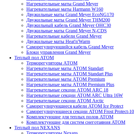
Нагревательные маты Grand Meyer
Нагревательные маты Harmann W160
Двужильные маты Grand Meyer EcoNG170
Двужильные маты Grand Meyer THM200
Двужильный кабель Grand Meyer OHC30
Двужильные маты Grand Meyer N-CDS
Нагревательные кабели Grand Meyer
Двужильные маты Heat'n'Warm
Саморегулирующийся кабель Grand Meyer
Блоки управления Grand Meyer
Теплый пол ATOM
Терморегуляторы АТОМ
Нагревательные маты АТОМ Standart
Нагревательные маты АТОМ Standart Plus
Нагревательные маты АТОМ Premium
Нагревательные маты АТОМ Premium Plus
Нагревательные секции АТОМ ARC 18
Нагревательные секции ATOM ARC Ultra 16W
Нагревательные секции АТОМ Arctic
Саморегулирующиеся кабели ATOM Ice Protect
Саморегулирующиеся секции ATOM Frost Protect-10
Комплектующие для теплых полов ATOM
Комплектующие для систем снеготаяния ATOM
Теплый пол NEXANS
Терморегуляторы Nexans