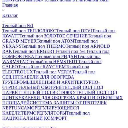
Главная
-
Каталог
-
Теплый пол №1
Теплый пол ТЕПЛОЛЮКС
Теплый пол DEVI
Теплый пол
IQWATT
Теплый пол ЗОЛОТОЕ СЕЧЕНИЕ
Теплый пол
GRAND MEYER
Теплый пол ATOM
Теплый пол
NEXANS
Теплый пол THERMO
Теплый пол ARNOLD
RAK
Теплый пол ERGERT
Теплый пол №1
Теплый пол
COMFORTHEAT
Теплый пол РИДАН
Теплый пол
WARMSTAD
Теплый пол HEMSTEDT
Теплый пол
CALEO
Теплый пол RAYCHEM
Теплый пол
ELECTROLUX
Теплый пол VERIA
Теплый пол
CEILHIT
КАБЕЛИ ДЛЯ ОБОГРЕВА
ТРУБ
ПРОМЫШЛЕННЫЙ И АРХИТЕКТУРНО-
СТРОИТЕЛЬНЫЙ ОБОГРЕВ
ТЕПЛЫЙ ПОЛ ПОД
ПАРКЕТ
ТЕПЛЫЙ ПОЛ В СТЯЖКУ
ТЕПЛЫЙ ПОЛ ПОД
ПЛИТКУ
КАБЕЛИ ДЛЯ ОБОГРЕВА КРЫШ И ОТКРЫТЫХ
ПЛОЩАДЕЙ
СИСТЕМА ЗАЩИТЫ ОТ ПРОТЕЧЕК
NEPTUN
САМОРЕГУЛИРУЮЩИЕСЯ
КАБЕЛИ
ТЕРМОРЕГУЛЯТОРЫ
Теплый пол
НАЦИОНАЛЬНЫЙ КОМФОРТ
-