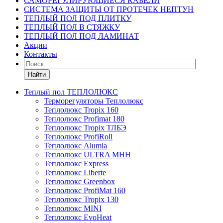
САМОРЕГУЛИРУЮЩИЕСЯ КАБЕЛИ
СИСТЕМА ЗАЩИТЫ ОТ ПРОТЕЧЕК НЕПТУН
ТЕПЛЫЙ ПОЛ ПОД ПЛИТКУ
ТЕПЛЫЙ ПОЛ В СТЯЖКУ
ТЕПЛЫЙ ПОЛ ПОД ЛАМИНАТ
Акции
Контакты
Найти
Теплый пол ТЕПЛОЛЮКС
Терморегуляторы Теплолюкс
Теплолюкс Tropix 160
Теплолюкс Profimat 180
Теплолюкс Tropix ТЛБЭ
Теплолюкс ProfiRoll
Теплолюкс Alumia
Теплолюкс ULTRA МНН
Теплолюкс Express
Теплолюкс Liberte
Теплолюкс Greenbox
Теплолюкс ProfiMat 160
Теплолюкс Tropix 130
Теплолюкс MINI
Теплолюкс EvoHeat