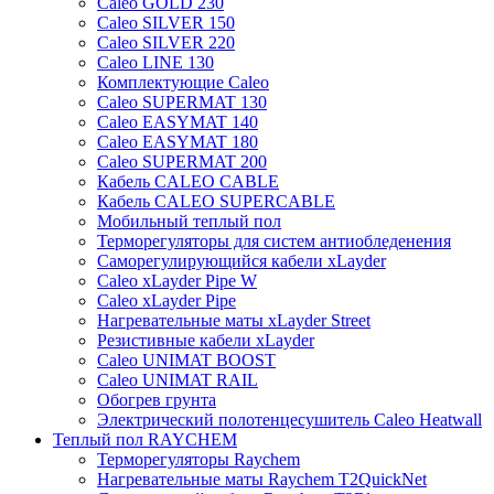
Caleo GOLD 230
Caleo SILVER 150
Caleo SILVER 220
Caleo LINE 130
Комплектующие Caleo
Caleo SUPERMAT 130
Caleo EASYMAT 140
Caleo EASYMAT 180
Caleo SUPERMAT 200
Кабель CALEO CABLE
Кабель CALEO SUPERCABLE
Мобильный теплый пол
Терморегуляторы для систем антиобледенения
Саморегулирующийся кабели xLayder
Caleo xLayder Pipe W
Caleo xLayder Pipe
Нагревательные маты xLayder Street
Резистивные кабели xLayder
Caleo UNIMAT BOOST
Caleo UNIMAT RAIL
Обогрев грунта
Электрический полотенцесушитель Caleo Heatwall
Теплый пол RAYCHEM
Терморегуляторы Raychem
Нагревательные маты Raychem T2QuickNet