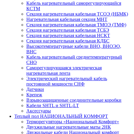
Кабель нагревательный саморегулирующийся
КСТМ
Секция нагревательная кабельная ТСОЭ (НБМК)
Нагревательная кабельная секция МНТ
Секция нагревательная кабельная ТМОЭ (ТМФ)
Секция нагревательная кабельная ТСБЭ
Секция нагревательная кабельная НСКТ
Секция нагревательная кабельная КДБС
Высокотемпературные кабели ВНО, ВНОЭО,
ВНС
Кабель нагревательный среднетемпературный
СНО
Саморегулирующаяся электрическая
нагревательная лента
Электрический нагревательный кабель
постоянной мощности СНФ
Датчики
Крепеж
Взрывозащищенные соединительные коробки
Кабели SHTL и SHTL-LT
Аксессуары
Теплый пол НАЦИОНАЛЬНЫЙ КОМФОРТ
Терморегуляторы «Национальный Комфорт»
Двухжильные нагревательные маты 2НК
Двужильные кабели Национальный комфорт