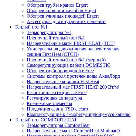
Обогрев труб и кранов Ergert
Обогрев кровли и желобов Ergert
Обогрев уличных площадей Ergert
Аксессуары для внутренних решений
Теплый пол №1
Терморегуляторы №1
Пленочный теплый пол №1
Нагревательные маты FIRST HEAT (ТСП)
Универсальная двухжильная нагревательная
секция First Heat (СТСП)
Пленочный теплый пол №1 (мерный)
Саморегулирующие кабели DOMESTIC
Обогрев трубопроводов Ice Free
Системы контроля протечек воды АкваЛорд
Нагревательные коврики First Heat
Нагревательный мат FIRST HEAT 200 Вт/м²
Резистивные секции Ice Free
Регулирующая аппаратура
Крепежные элементы
Продукция серии TSD electro
Комплектующие к саморегулирующемуся кабелю
Теплый пол COMFORTHEAT
Терморегуляторы ComfortHeat
Нагревательные маты ComfortHeat MinimatD