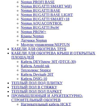
Neptun PROFI BASE
Neptun BUGATTI SMART WiFi
Neptun BUGATTI BASE
Neptun BUGATTI BASE LIGHT
Neptun BUGATTI SMART+18
Neptun AQUACONTROL
Neptun BUGATTI ProW
Neptun PROW+
Краны Neptun
Датчики Neptun
Модули управления NEPTUN
КАБЕЛИ ДЛЯ ОБОГРЕВА ТРУБ
КАБЕЛИ ДЛЯ ОБОГРЕВА КРЫШ И ОТКРЫТЫХ
ПЛОЩАДЕЙ
Кабель DEVIsnow 30Т (DTCE-30)
Кабель Arnold rak
Теплолюкс Stopice
Кабель Devisafe 20T
Кабель DSIG-10
ТЕПЛЫЙ ПОЛ ПОД ПЛИТКУ
ТЕПЛЫЙ ПОЛ В СТЯЖКУ
ТЕПЛЫЙ ПОЛ ПОД ПАРКЕТ
ПРОМЫШЛЕННЫЙ И АРХИТЕКТУРНО-
СТРОИТЕЛЬНЫЙ ОБОГРЕВ
Нагревательный кабель НCKТ