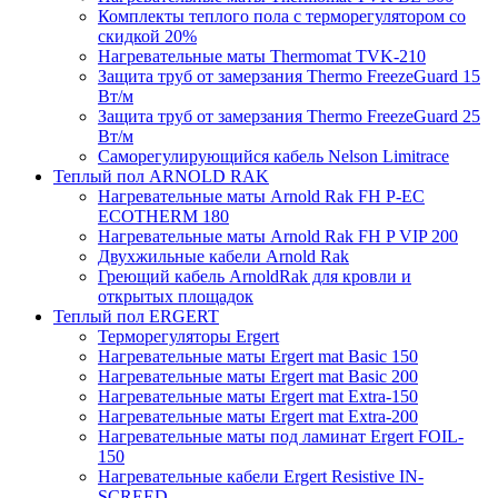
Комплекты теплого пола с терморегулятором со
скидкой 20%
Нагревательные маты Thermomat TVK-210
Защита труб от замерзания Thermo FreezeGuard 15
Вт/м
Защита труб от замерзания Thermo FreezeGuard 25
Вт/м
Саморегулирующийся кабель Nelson Limitrace
Теплый пол ARNOLD RAK
Нагревательные маты Arnold Rak FH P-EC
ECOTHERM 180
Нагревательные маты Arnold Rak FH P VIP 200
Двухжильные кабели Arnold Rak
Греющий кабель ArnoldRak для кровли и
открытых площадок
Теплый пол ERGERT
Терморегуляторы Ergert
Нагревательные маты Ergert mat Basic 150
Нагревательные маты Ergert mat Basic 200
Нагревательные маты Ergert mat Extra-150
Нагревательные маты Ergert mat Extra-200
Нагревательные маты под ламинат Ergert FOIL-
150
Нагревательные кабели Ergert Resistive IN-
SCREED