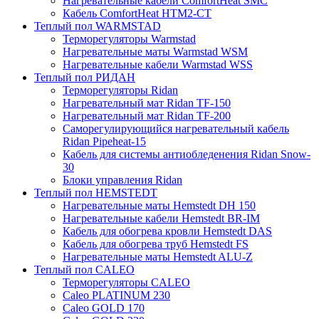
Нагревательные кабели ComfortHeat SMC
Кабель ComfortHeat HTM2-CT
Теплый пол WARMSTAD
Терморегуляторы Warmstad
Нагревательные маты Warmstad WSM
Нагревательные кабели Warmstad WSS
Теплый пол РИДАН
Терморегуляторы Ridan
Нагревательный мат Ridan TF-150
Нагревательный мат Ridan TF-200
Саморегулирующийся нагревательный кабель
Ridan Pipeheat-15
Кабель для системы антиобледенения Ridan Snow-
30
Блоки управления Ridan
Теплый пол HEMSTEDT
Нагревательные маты Hemstedt DH 150
Нагревательные кабели Hemstedt BR-IM
Кабель для обогрева кровли Hemstedt DAS
Кабель для обогрева труб Hemstedt FS
Нагревательные маты Hemstedt ALU-Z
Теплый пол CALEO
Терморегуляторы CALEO
Caleo PLATINUM 230
Caleo GOLD 170