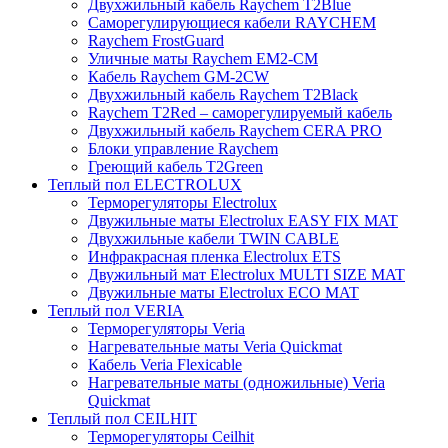
Двухжильный кабель Raychem T2Blue
Саморегулирующиеся кабели RAYCHEM
Raychem FrostGuard
Уличные маты Raychem EM2-CM
Кабель Raychem GM-2CW
Двухжильный кабель Raychem T2Black
Raychem T2Red – саморегулируемый кабель
Двухжильный кабель Raychem CERA PRO
Блоки управление Raychem
Греющий кабель T2Green
Теплый пол ELECTROLUX
Терморегуляторы Electrolux
Двужильные маты Electrolux EASY FIX MAT
Двухжильные кабели TWIN CABLE
Инфракрасная пленка Electrolux ETS
Двужильный мат Electrolux MULTI SIZE MAT
Двужильные маты Electrolux ECO MAT
Теплый пол VERIA
Терморегуляторы Veria
Нагревательные маты Veria Quickmat
Кабель Veria Flexicable
Нагревательные маты (одножильные) Veria
Quickmat
Теплый пол CEILHIT
Терморегуляторы Ceilhit