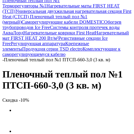
Пленочный теплый пол №1
Терморегуляторы №1
Нагревательные маты FIRST HEAT
(ТСП)
Универсальная двухжильная нагревательная секция First
Heat (СТСП)
Пленочный теплый пол №1
(мерный)
Саморегулирующие кабели DOMESTIC
Обогрев
трубопроводов Ice Free
Системы контроля протечек воды
АкваЛорд
Нагревательные коврики First Heat
Нагревательный
мат FIRST HEAT 200 Вт/м²
Резистивные секции Ice
Free
Регулирующая аппаратура
Крепежные
элементы
Продукция серии TSD electro
Комплектующие к
саморегулирующемуся кабелю
-
Пленочный теплый пол №1 ПТСП-660-3,0 (3 кв. м)
Пленочный теплый пол №1
ПТСП-660-3,0 (3 кв. м)
Скидка -10%