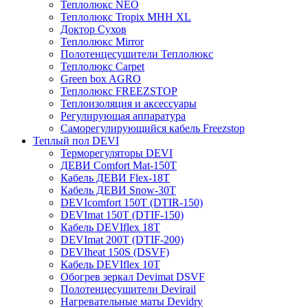
Теплолюкс NEO
Теплолюкс Tropix МНН XL
Доктор Сухов
Теплолюкс Mirror
Полотенцесушители Теплолюкс
Теплолюкс Carpet
Green box AGRO
Теплолюкс FREEZSTOP
Теплоизоляция и аксессуары
Регулирующая аппаратура
Cаморегулирующийся кабель Freezstop
Теплый пол DEVI
Терморегуляторы DEVI
ДЕВИ Comfort Mat-150T
Кабель ДЕВИ Flex-18T
Кабель ДЕВИ Snow-30T
DEVIcomfort 150T (DTIR-150)
DEVImat 150T (DTIF-150)
Кабель DEVIflex 18T
DEVImat 200T (DTIF-200)
DEVIheat 150S (DSVF)
Кабель DEVIflex 10T
Обогрев зеркал Devimat DSVF
Полотенцесушители Devirail
Нагревательные маты Devidry