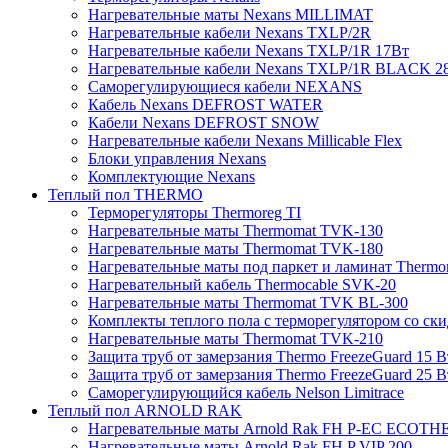
Нагревательные маты Nexans MILLIMAT
Нагревательные кабели Nexans TXLP/2R
Нагревательные кабели Nexans TXLP/1R 17Вт
Нагревательные кабели Nexans TXLP/1R BLACK 2
Саморегулирующиеся кабели NEXANS
Кабель Nexans DEFROST WATER
Кабели Nexans DEFROST SNOW
Нагревательные кабели Nexans Millicable Flex
Блоки управления Nexans
Комплектующие Nexans
Теплый пол THERMO
Терморегуляторы Thermoreg TI
Нагревательные маты Thermomat TVK-130
Нагревательные маты Thermomat TVK-180
Нагревательные маты под паркет и ламинат Thermo
Нагревательный кабель Thermocable SVK-20
Нагревательные маты Thermomat TVK BL-300
Комплекты теплого пола с терморегулятором со ск
Нагревательные маты Thermomat TVK-210
Защита труб от замерзания Thermo FreezeGuard 15 В
Защита труб от замерзания Thermo FreezeGuard 25 В
Саморегулирующийся кабель Nelson Limitrace
Теплый пол ARNOLD RAK
Нагревательные маты Arnold Rak FH P-EC ECOTH
Нагревательные маты Arnold Rak FH P VIP 200