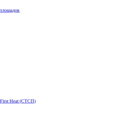
 площадок
First Heat (СТСП)