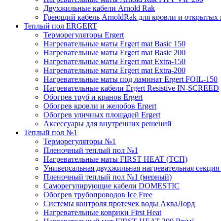
Двухжильные кабели Arnold Rak
Греющий кабель ArnoldRak для кровли и открытых
Теплый пол ERGERT
Терморегуляторы Ergert
Нагревательные маты Ergert mat Basic 150
Нагревательные маты Ergert mat Basic 200
Нагревательные маты Ergert mat Extra-150
Нагревательные маты Ergert mat Extra-200
Нагревательные маты под ламинат Ergert FOIL-150
Нагревательные кабели Ergert Resistive IN-SCREED
Обогрев труб и кранов Ergert
Обогрев кровли и желобов Ergert
Обогрев уличных площадей Ergert
Аксессуары для внутренних решений
Теплый пол №1
Терморегуляторы №1
Пленочный теплый пол №1
Нагревательные маты FIRST HEAT (ТСП)
Универсальная двухжильная нагревательная секция 
Пленочный теплый пол №1 (мерный)
Саморегулирующие кабели DOMESTIC
Обогрев трубопроводов Ice Free
Системы контроля протечек воды АкваЛорд
Нагревательные коврики First Heat