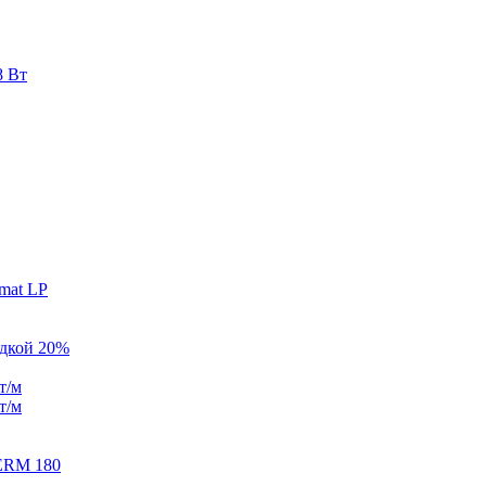
8 Вт
mat LP
идкой 20%
т/м
т/м
ERM 180