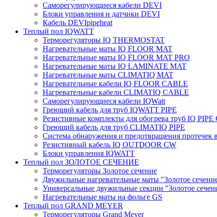
Саморегулирующиеся кабели DEVI
Блоки управления и датчики DEVI
Кабель DEVIpipeheat
Теплый пол IQWATT
Терморегуляторы IQ THERMOSTAT
Нагревательные маты IQ FLOOR MAT
Нагревательные маты IQ FLOOR MAT PRO
Нагревательные маты IQ LAMINATE MAT
Нагревательные маты CLIMATIQ MAT
Нагревательные кабели IQ FLOOR CABLE
Нагревательные кабели CLIMATIQ CABLE
Саморегулирующиеся кабели IQWatt
Греющий кабель для труб IQWATT PIPE
Резистивные комплекты для обогрева труб IQ PIP
Греющий кабель для труб CLIMATIQ PIPE
Система обнаружения и предотвращения протечек
Резистивный кабель IQ OUTDOOR CW
Блоки управления IQWATT
Теплый пол ЗОЛОТОЕ СЕЧЕНИЕ
Терморегуляторы Золотое сечение
Двужильные нагревательные маты "Золотое сечени
Универсальные двужильные секции "Золотое сечен
Нагревательные маты на фольге GS
Теплый пол GRAND MEYER
Терморегуляторы Grand Meyer