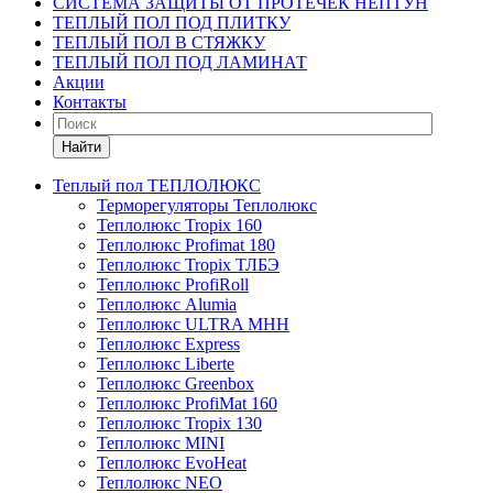
СИСТЕМА ЗАЩИТЫ ОТ ПРОТЕЧЕК НЕПТУН
ТЕПЛЫЙ ПОЛ ПОД ПЛИТКУ
ТЕПЛЫЙ ПОЛ В СТЯЖКУ
ТЕПЛЫЙ ПОЛ ПОД ЛАМИНАТ
Акции
Контакты
Найти
Теплый пол ТЕПЛОЛЮКС
Терморегуляторы Теплолюкс
Теплолюкс Tropix 160
Теплолюкс Profimat 180
Теплолюкс Tropix ТЛБЭ
Теплолюкс ProfiRoll
Теплолюкс Alumia
Теплолюкс ULTRA МНН
Теплолюкс Express
Теплолюкс Liberte
Теплолюкс Greenbox
Теплолюкс ProfiMat 160
Теплолюкс Tropix 130
Теплолюкс MINI
Теплолюкс EvoHeat
Теплолюкс NEO