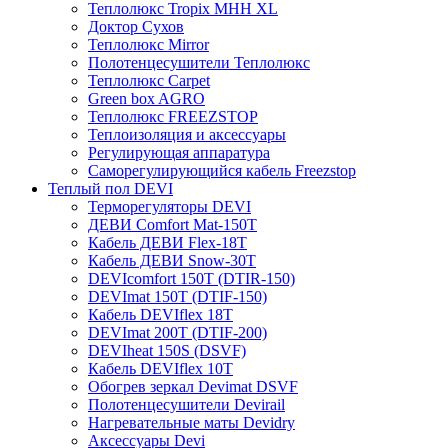
Теплолюкс Tropix МНН XL
Доктор Сухов
Теплолюкс Mirror
Полотенцесушители Теплолюкс
Теплолюкс Carpet
Green box AGRO
Теплолюкс FREEZSTOP
Теплоизоляция и аксессуары
Регулирующая аппаратура
Cаморегулирующийся кабель Freezstop
Теплый пол DEVI
Терморегуляторы DEVI
ДЕВИ Comfort Mat-150T
Кабель ДЕВИ Flex-18T
Кабель ДЕВИ Snow-30T
DEVIcomfort 150T (DTIR-150)
DEVImat 150T (DTIF-150)
Кабель DEVIflex 18T
DEVImat 200T (DTIF-200)
DEVIheat 150S (DSVF)
Кабель DEVIflex 10T
Обогрев зеркал Devimat DSVF
Полотенцесушители Devirail
Нагревательные маты Devidry
Аксессуары Devi