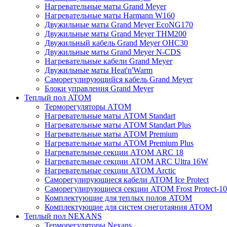
Нагревательные маты Grand Meyer
Нагревательные маты Harmann W160
Двужильные маты Grand Meyer EcoNG170
Двужильные маты Grand Meyer THM200
Двужильный кабель Grand Meyer OHC30
Двужильные маты Grand Meyer N-CDS
Нагревательные кабели Grand Meyer
Двужильные маты Heat'n'Warm
Саморегулирующийся кабель Grand Meyer
Блоки управления Grand Meyer
Теплый пол ATOM
Терморегуляторы АТОМ
Нагревательные маты АТОМ Standart
Нагревательные маты АТОМ Standart Plus
Нагревательные маты АТОМ Premium
Нагревательные маты АТОМ Premium Plus
Нагревательные секции АТОМ ARC 18
Нагревательные секции ATOM ARC Ultra 16W
Нагревательные секции АТОМ Arctic
Саморегулирующиеся кабели ATOM Ice Protect
Саморегулирующиеся секции ATOM Frost Protect-10
Комплектующие для теплых полов ATOM
Комплектующие для систем снеготаяния ATOM
Теплый пол NEXANS
Терморегуляторы Nexans