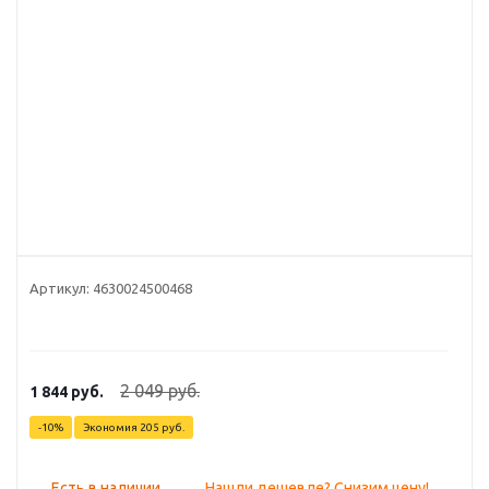
Артикул:
4630024500468
2 049
руб.
1 844
руб.
-
10
%
Экономия
205
руб.
Есть в наличии
Нашли дешевле? Снизим цену!