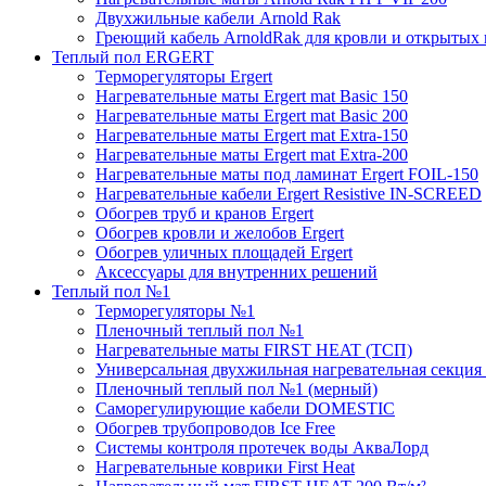
Двухжильные кабели Arnold Rak
Греющий кабель ArnoldRak для кровли и открытых
Теплый пол ERGERT
Терморегуляторы Ergert
Нагревательные маты Ergert mat Basic 150
Нагревательные маты Ergert mat Basic 200
Нагревательные маты Ergert mat Extra-150
Нагревательные маты Ergert mat Extra-200
Нагревательные маты под ламинат Ergert FOIL-150
Нагревательные кабели Ergert Resistive IN-SCREED
Обогрев труб и кранов Ergert
Обогрев кровли и желобов Ergert
Обогрев уличных площадей Ergert
Аксессуары для внутренних решений
Теплый пол №1
Терморегуляторы №1
Пленочный теплый пол №1
Нагревательные маты FIRST HEAT (ТСП)
Универсальная двухжильная нагревательная секция 
Пленочный теплый пол №1 (мерный)
Саморегулирующие кабели DOMESTIC
Обогрев трубопроводов Ice Free
Системы контроля протечек воды АкваЛорд
Нагревательные коврики First Heat