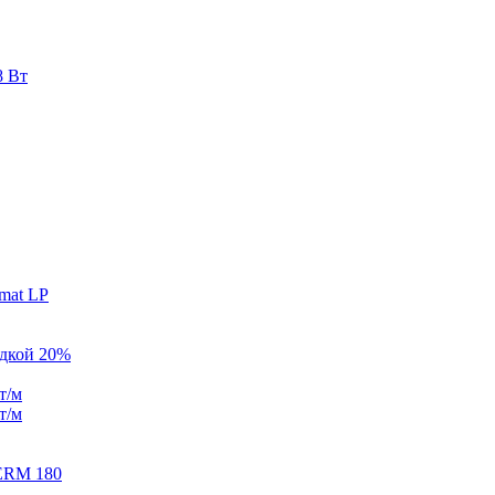
8 Вт
mat LP
идкой 20%
т/м
т/м
ERM 180