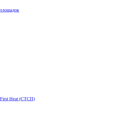
 площадок
First Heat (СТСП)