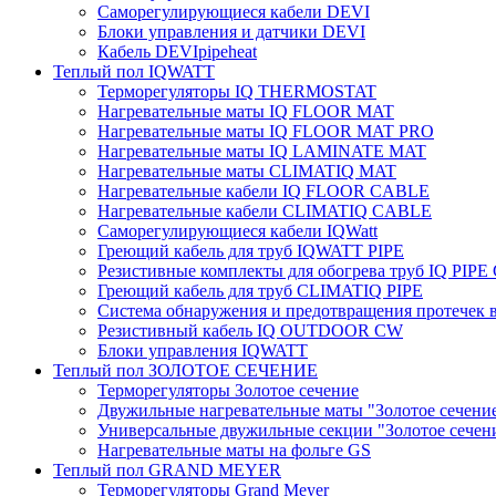
Саморегулирующиеся кабели DEVI
Блоки управления и датчики DEVI
Кабель DEVIpipeheat
Теплый пол IQWATT
Терморегуляторы IQ THERMOSTAT
Нагревательные маты IQ FLOOR MAT
Нагревательные маты IQ FLOOR MAT PRO
Нагревательные маты IQ LAMINATE MAT
Нагревательные маты CLIMATIQ MAT
Нагревательные кабели IQ FLOOR CABLE
Нагревательные кабели CLIMATIQ CABLE
Саморегулирующиеся кабели IQWatt
Греющий кабель для труб IQWATT PIPE
Резистивные комплекты для обогрева труб IQ PIP
Греющий кабель для труб CLIMATIQ PIPE
Система обнаружения и предотвращения протечек
Резистивный кабель IQ OUTDOOR CW
Блоки управления IQWATT
Теплый пол ЗОЛОТОЕ СЕЧЕНИЕ
Терморегуляторы Золотое сечение
Двужильные нагревательные маты "Золотое сечени
Универсальные двужильные секции "Золотое сечен
Нагревательные маты на фольге GS
Теплый пол GRAND MEYER
Терморегуляторы Grand Meyer