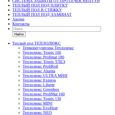
СИСТЕМА ЗАЩИТЫ ОТ ПРОТЕЧЕК НЕПТУН
ТЕПЛЫЙ ПОЛ ПОД ПЛИТКУ
ТЕПЛЫЙ ПОЛ В СТЯЖКУ
ТЕПЛЫЙ ПОЛ ПОД ЛАМИНАТ
Акции
Контакты
Найти
Теплый пол ТЕПЛОЛЮКС
Терморегуляторы Теплолюкс
Теплолюкс Tropix 160
Теплолюкс Profimat 180
Теплолюкс Tropix ТЛБЭ
Теплолюкс ProfiRoll
Теплолюкс Alumia
Теплолюкс ULTRA МНН
Теплолюкс Express
Теплолюкс Liberte
Теплолюкс Greenbox
Теплолюкс ProfiMat 160
Теплолюкс Tropix 130
Теплолюкс MINI
Теплолюкс EvoHeat
Теплолюкс NEO