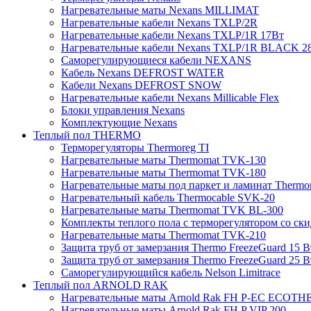
Нагревательные маты Nexans MILLIMAT
Нагревательные кабели Nexans TXLP/2R
Нагревательные кабели Nexans TXLP/1R 17Вт
Нагревательные кабели Nexans TXLP/1R BLACK 2
Саморегулирующиеся кабели NEXANS
Кабель Nexans DEFROST WATER
Кабели Nexans DEFROST SNOW
Нагревательные кабели Nexans Millicable Flex
Блоки управления Nexans
Комплектующие Nexans
Теплый пол THERMO
Терморегуляторы Thermoreg TI
Нагревательные маты Thermomat TVK-130
Нагревательные маты Thermomat TVK-180
Нагревательные маты под паркет и ламинат Thermo
Нагревательный кабель Thermocable SVK-20
Нагревательные маты Thermomat TVK BL-300
Комплекты теплого пола с терморегулятором со ск
Нагревательные маты Thermomat TVK-210
Защита труб от замерзания Thermo FreezeGuard 15 В
Защита труб от замерзания Thermo FreezeGuard 25 В
Саморегулирующийся кабель Nelson Limitrace
Теплый пол ARNOLD RAK
Нагревательные маты Arnold Rak FH P-EC ECOTH
Нагревательные маты Arnold Rak FH P VIP 200