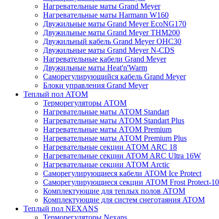
Нагревательные маты Grand Meyer
Нагревательные маты Harmann W160
Двужильные маты Grand Meyer EcoNG170
Двужильные маты Grand Meyer THM200
Двужильный кабель Grand Meyer OHC30
Двужильные маты Grand Meyer N-CDS
Нагревательные кабели Grand Meyer
Двужильные маты Heat'n'Warm
Саморегулирующийся кабель Grand Meyer
Блоки управления Grand Meyer
Теплый пол ATOM
Терморегуляторы АТОМ
Нагревательные маты АТОМ Standart
Нагревательные маты АТОМ Standart Plus
Нагревательные маты АТОМ Premium
Нагревательные маты АТОМ Premium Plus
Нагревательные секции АТОМ ARC 18
Нагревательные секции ATOM ARC Ultra 16W
Нагревательные секции АТОМ Arctic
Саморегулирующиеся кабели ATOM Ice Protect
Саморегулирующиеся секции ATOM Frost Protect-10
Комплектующие для теплых полов ATOM
Комплектующие для систем снеготаяния ATOM
Теплый пол NEXANS
Терморегуляторы Nexans