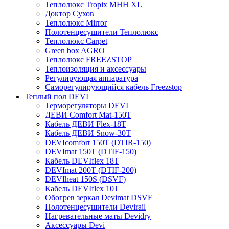
Теплолюкс Tropix МНН XL
Доктор Сухов
Теплолюкс Mirror
Полотенцесушители Теплолюкс
Теплолюкс Carpet
Green box AGRO
Теплолюкс FREEZSTOP
Теплоизоляция и аксессуары
Регулирующая аппаратура
Cаморегулирующийся кабель Freezstop
Теплый пол DEVI
Терморегуляторы DEVI
ДЕВИ Comfort Mat-150T
Кабель ДЕВИ Flex-18T
Кабель ДЕВИ Snow-30T
DEVIcomfort 150T (DTIR-150)
DEVImat 150T (DTIF-150)
Кабель DEVIflex 18T
DEVImat 200T (DTIF-200)
DEVIheat 150S (DSVF)
Кабель DEVIflex 10T
Обогрев зеркал Devimat DSVF
Полотенцесушители Devirail
Нагревательные маты Devidry
Аксессуары Devi